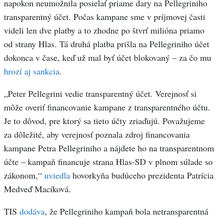
napokon neumožnila posielať priame dary na Pellegriniho
transparentný účet. Počas kampane sme v príjmovej časti
videli len dve platby a to zhodne po štvrť milióna priamo
od strany Hlas. Tá druhá platba prišla na Pellegriniho účet
dokonca v čase, keď už mal byť účet blokovaný – za čo mu
hrozí aj sankcia
.
„Peter Pellegrini vedie transparentný účet. Verejnosť si
môže overiť financovanie kampane z transparentného účtu.
Je to dôvod, pre ktorý sa tieto účty zriaďujú. Považujeme
za dôležité, aby verejnosť poznala zdroj financovania
kampane Petra Pellegriniho a nájdete ho na transparentnom
účte – kampaň financuje strana Hlas-SD v plnom súlade so
zákonom,“
uviedla
hovorkyňa budúceho prezidenta Patrícia
Medveď Macíková.
TIS
dodáva
, že Pellegriniho kampaň bola netransparentná