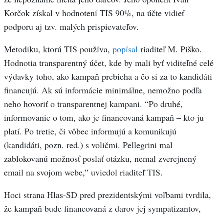
Korčok získal v hodnotení TIS 90%, na účte vidieť
podporu aj tzv. malých prispievateľov.
Metodiku, ktorú TIS používa,
popísal
riaditeľ M. Piško.
Hodnotia transparentný účet, kde by mali byť viditeľné celé
výdavky toho, ako kampaň prebieha a čo si za to kandidáti
financujú. Ak sú informácie minimálne, nemožno podľa
neho hovoriť o transparentnej kampani. “Po druhé,
informovanie o tom, ako je financovaná kampaň – kto ju
platí. Po tretie, či vôbec informujú a komunikujú
(kandidáti, pozn. red.) s voličmi. Pellegrini mal
zablokovanú možnosť poslať otázku, nemal zverejnený
email na svojom webe,” uviedol riaditeľ TIS.
Hoci strana Hlas-SD pred prezidentskými voľbami tvrdila,
že kampaň bude financovaná z darov jej sympatizantov,