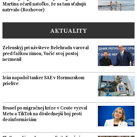
Martina očaril natoľko, že sa tam sťahujú
natrvalo (Rozhovor)
AKTUALITY
Zelenskyj pri návšteve Belehradu varoval
pred ťažkou zimou, Vučić svoj postoj
nezmenil
Irán napadol tanker SAE v Hormuzskom
prielive
Brusel po migračnej kríze v Ceute vyzval
Metu a TikTok na dôslednejší boj proti
dezinformáciám