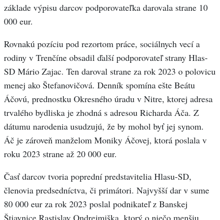
základe výpisu darcov podporovateľka darovala strane 10
000 eur.
Rovnakú pozíciu pod rezortom práce, sociálnych vecí a
rodiny v Trenčíne obsadil ďalší podporovateľ strany Hlas-
SD Mário Zajac. Ten daroval strane za rok 2023 o polovicu
menej ako Štefanovičová. Denník spomína ešte Beátu
Áčovú, prednostku Okresného úradu v Nitre, ktorej adresa
trvalého bydliska je zhodná s adresou Richarda Áča. Z
dátumu narodenia usudzujú, že by mohol byť jej synom.
Áč je zároveň manželom Moniky Áčovej, ktorá poslala v
roku 2023 strane až 20 000 eur.
Časť darcov tvoria poprední predstavitelia Hlasu-SD,
členovia predsedníctva, či primátori. Najvyšší dar v sume
80 000 eur za rok 2023 poslal podnikateľ z Banskej
Štiavnice Rastislav Ondrejmiška, ktorý o niečo menšiu