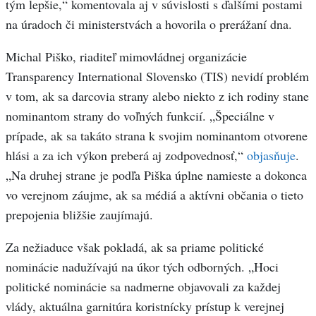
tým lepšie,“ komentovala aj v súvislosti s ďalšími postami
na úradoch či ministerstvách a hovorila o prerážaní dna.
Michal Piško, riaditeľ mimovládnej organizácie
Transparency International Slovensko (TIS) nevidí problém
v tom, ak sa darcovia strany alebo niekto z ich rodiny stane
nominantom strany do voľných funkcií. „Špeciálne v
prípade, ak sa takáto strana k svojim nominantom otvorene
hlási a za ich výkon preberá aj zodpovednosť,“
objasňuje
.
„Na druhej strane je podľa Piška úplne namieste a dokonca
vo verejnom záujme, ak sa médiá a aktívni občania o tieto
prepojenia bližšie zaujímajú.
Za nežiaduce však pokladá, ak sa priame politické
nominácie nadužívajú na úkor tých odborných. „Hoci
politické nominácie sa nadmerne objavovali za každej
vlády, aktuálna garnitúra koristnícky prístup k verejnej