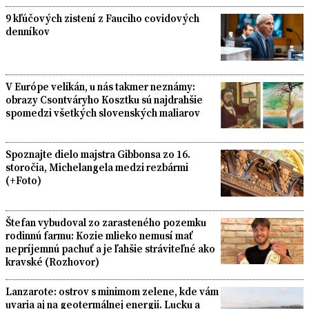
9 kľúčových zistení z Fauciho covidových
denníkov
V Európe velikán, u nás takmer neznámy:
obrazy Csontváryho Kosztku sú najdrahšie
spomedzi všetkých slovenských maliarov
Spoznajte dielo majstra Gibbonsa zo 16.
storočia, Michelangela medzi rezbármi
(+Foto)
Štefan vybudoval zo zarasteného pozemku
rodinnú farmu: Kozie mlieko nemusí mať
nepríjemnú pachuť a je ľahšie stráviteľné ako
kravské (Rozhovor)
Lanzarote: ostrov s minimom zelene, kde vám
uvaria aj na geotermálnej energii. Lucku a