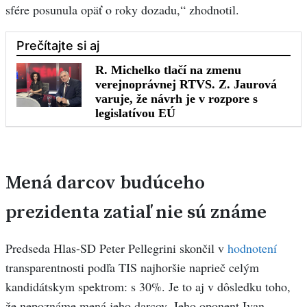
sfére posunula opäť o roky dozadu,“ zhodnotil.
Mená darcov budúceho
prezidenta zatiaľ nie sú známe
Predseda Hlas-SD Peter Pellegrini skončil v
hodnotení
transparentnosti podľa TIS najhoršie naprieč celým
kandidátskym spektrom: s 30%. Je to aj v dôsledku toho,
že nepoznáme mená jeho darcov. Jeho oponent Ivan