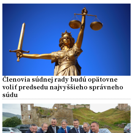
Členovia súdnej rady budú opätovne
voliť predsedu najvyššieho správneho
súdu