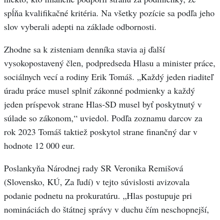
spĺňa kvalifikačné kritéria. Na všetky pozície sa podľa jeho
slov vyberali adepti na základe odbornosti.
Zhodne sa k zisteniam denníka stavia aj ďalší
vysokopostavený člen, podpredseda Hlasu a minister práce,
sociálnych vecí a rodiny Erik Tomáš. „Každý jeden riaditeľ
úradu práce musel splniť zákonné podmienky a každý
jeden príspevok strane Hlas-SD musel byť poskytnutý v
súlade so zákonom,“ uviedol. Podľa zoznamu darcov za
rok 2023 Tomáš taktiež poskytol strane finančný dar v
hodnote 12 000 eur.
Poslankyňa Národnej rady SR Veronika Remišová
(Slovensko, KÚ, Za ľudí) v tejto súvislosti avizovala
podanie podnetu na prokuratúru. „Hlas postupuje pri
nomináciách do štátnej správy v duchu čím neschopnejší,