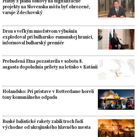
Platby z plánu obnovy na digitalizačné
projekty na Slovensku môžu byť ohrozené,
varuje Zdechovský
Dron s veľkým množstvom výbušnín
explodoval pri bulharsko-rumunskej hranici,
informoval bulharský premiér
Prebudená Etna pozastavila v sobotu 8.
augusta dopoludnia prílety na letisko v Katánii
Holandsko: Pri prístave v Rotterdame horeli
tony komunálneho odpadu
Ruské balistické rakety zabili troch ľudí
východne od ukrajinského hlavného mesta