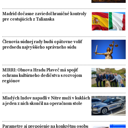
Madrid dočasne zaviedol hraničné kontroly
pre cestujúcich z Talianska
Členovia súdnej rady budú opätovne voliť
predsedu najvyššieho správneho súdu
MIRRI: Obnova Hradu Plaveč má spojiť
ochranu kultúrneho dedičstva s rozvojom
regiónov
Mladých Indov napadli v Nitre muži v kuklách
a jeden z nich skončil na operačnom stole
Parametre aj prepojenie na konkrétnu osobu