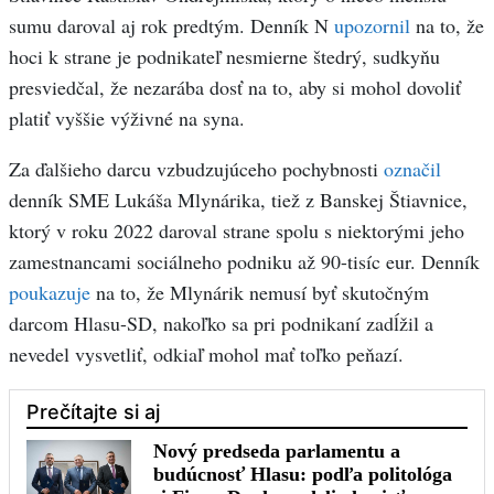
sumu daroval aj rok predtým. Denník N
upozornil
na to, že
hoci k strane je podnikateľ nesmierne štedrý, sudkyňu
presviedčal, že nezarába dosť na to, aby si mohol dovoliť
platiť vyššie výživné na syna.
Za ďalšieho darcu vzbudzujúceho pochybnosti
označil
denník SME Lukáša Mlynárika, tiež z Banskej Štiavnice,
ktorý v roku 2022 daroval strane spolu s niektorými jeho
zamestnancami sociálneho podniku až 90-tisíc eur. Denník
poukazuje
na to, že Mlynárik nemusí byť skutočným
darcom Hlasu-SD, nakoľko sa pri podnikaní zadĺžil a
nevedel vysvetliť, odkiaľ mohol mať toľko peňazí.