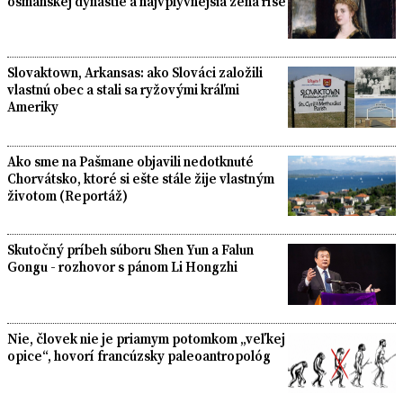
osmanskej dynastie a najvplyvnejšia žena ríše
Slovaktown, Arkansas: ako Slováci založili
vlastnú obec a stali sa ryžovými kráľmi
Ameriky
Ako sme na Pašmane objavili nedotknuté
Chorvátsko, ktoré si ešte stále žije vlastným
životom (Reportáž)
Skutočný príbeh súboru Shen Yun a Falun
Gongu - rozhovor s pánom Li Hongzhi
Nie, človek nie je priamym potomkom „veľkej
opice“, hovorí francúzsky paleoantropológ