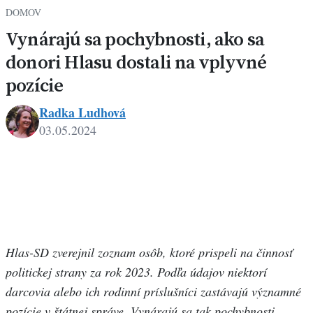
DOMOV
Vynárajú sa pochybnosti, ako sa
donori Hlasu dostali na vplyvné
pozície
Radka Ludhová
03.05.2024
Hlas-SD zverejnil zoznam osôb, ktoré prispeli na činnosť
politickej strany za rok 2023. Podľa údajov niektorí
darcovia alebo ich rodinní príslušníci zastávajú významné
pozície v štátnej správe. Vynárajú sa tak pochybnosti