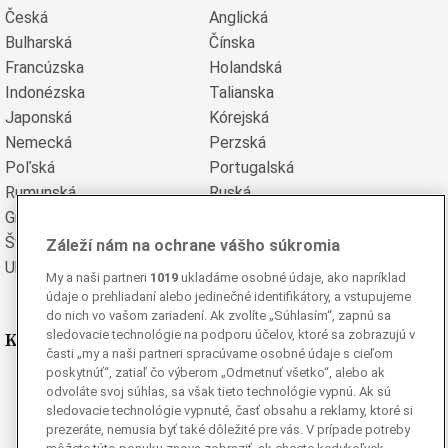
Česká
Anglická
Bulharská
Čínska
Francúzska
Holandská
Indonézska
Talianska
Japonská
Kórejská
Nemecká
Perzská
Poľská
Portugalská
Rumunská
Ruská
Grécka
Španielska
Švédska
Turecká
Záleží nám na ochrane vášho súkromia
Ukrajinská
Vietnamská
My a naši partneri
1019
ukladáme osobné údaje, ako napríklad
údaje o prehliadaní alebo jedinečné identifikátory, a vstupujeme
do nich vo vašom zariadení. Ak zvolíte „Súhlasím“, zapnú sa
Kde nás nájdete
sledovacie technológie na podporu účelov, ktoré sa zobrazujú v
časti „my a naši partneri spracúvame osobné údaje s cieľom
poskytnúť“, zatiaľ čo výberom „Odmetnuť všetko“, alebo ak
Facebook
odvoláte svoj súhlas, sa však tieto technológie vypnú. Ak sú
Instagram
sledovacie technológie vypnuté, časť obsahu a reklamy, ktoré si
prezeráte, nemusia byť také dôležité pre vás. V prípade potreby
G
Ganjing