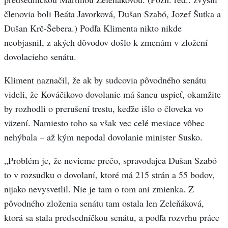
členovia boli Beáta Javorková, Dušan Szabó, Jozef Šutka a
Dušan Krč-Šebera.) Podľa Klimenta nikto nikde
neobjasnil, z akých dôvodov došlo k zmenám v zložení
dovolacieho senátu.
Kliment naznačil, že ak by sudcovia pôvodného senátu
videli, že Kováčikovo dovolanie má šancu uspieť, okamžite
by rozhodli o prerušení trestu, keďže išlo o človeka vo
väzení. Namiesto toho sa však vec celé mesiace vôbec
nehýbala – až kým nepodal dovolanie minister Susko.
„Problém je, že nevieme prečo, spravodajca Dušan Szabó
to v rozsudku o dovolaní, ktoré má 215 strán a 55 bodov,
nijako nevysvetlil. Nie je tam o tom ani zmienka. Z
pôvodného zloženia senátu tam ostala len Zeleňáková,
ktorá sa stala predsedníčkou senátu, a podľa rozvrhu práce