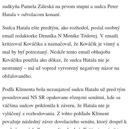
sudkyňa Pamela Záleská na prvom stupni a sudca Peter
Hatala v odvolacom konaní.
Sudca Hatala ešte predtým, ako rozhodol, poslal osobný
email redaktorke Denníka N Monike Tódovej. V emaili
kritizoval Kováčika a naznačoval, že Kováčik je vinný a
mal by byť potrestaný. Neskôr tento email obhajoba
Kováčika použila ako dôkaz, že sudca Hatala nie je
nestranný – má už vopred vytvorený negatívny názor na
obžalovaného.
Podľa Klimenta bola nezaujatosť sudcu Hatalu už pred tým
posudzovaná NS SR opakovane rôznymi senátmi, kde sa
väčšina sudcov priklonila k záveru, že Hatala nie je
vylúčený z rozhodovania. Z tohto pohľadu Kliment
považuje následný záver dovolacieho senátu, ktorý dospel k