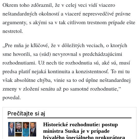
Okrem toho zdôraznil, že v celej veci vidí viacero
neštandardných okolností a viaceré nepresvedčivé právne
argumenty, s akými sa v tak citlivom trestnom prípade ešte
nestretol.
„Pre mňa je kľúčové, že v dôležitých veciach, o ktorých
sme hovorili, sa (súd) nevyrovnal s predchádzajúcimi
rozhodnutiami. Už nech tie rozhodnutia sú, aké sú, musí
predsa platiť nejaká kontinuita a konzistentnosť. To mi tu
však absolútne chýba, vinie sa to od úplne neštandardnej
zmeny v zložení senátu až po samotné rozhodnutie,“
povedal.