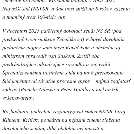
zneužitie právomoci. Rozsudok potvrdil v roku 2022
Najvyšší súd (NS) SR, avšak trest znížil na 8 rokov väzenia
a finančný trest 100-tisíc eur.
V decembri 2025 päťčlenný dovolací senát NS SR (pod
predsedníctvom sudkyne Zeleňákovej) vyhovel dovolaniu
podanému najprv samotným Kováčikom a následne aj
ministrom spravodlivosti Suskom. Zrušil oba
predchádzajúce odsudzujúce rozsudky a vec vrátil
Špecializovanému trestnému súdu na nové prerokovanie.
Súd konštatoval závažné procesné chyby – najmä zaujatosť
sudcov (Pamela Záleská a Peter Hatala) a niektorých
vyšetrovateľov.
Rozhodnutie podrobne rozanalyzoval sudca NS SR Juraj
Kliment. Kriticky poukázal na nejasnú zmenu zloženia
dovolacieho senátu, dlhé obdobia nečinnosti a