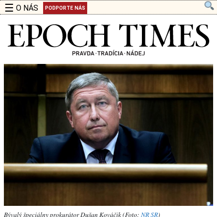
☰
O NÁS
PODPORTE NÁS
Bývalý špeciálny prokurátor Dušan Kováčik (Foto:
NR SR
)