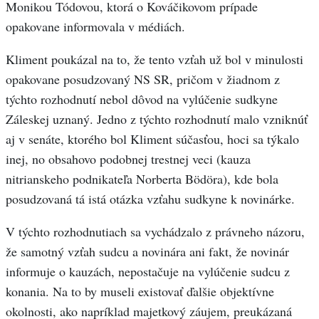
Monikou Tódovou, ktorá o Kováčikovom prípade
opakovane informovala v médiách.
Kliment poukázal na to, že tento vzťah už bol v minulosti
opakovane posudzovaný NS SR, pričom v žiadnom z
týchto rozhodnutí nebol dôvod na vylúčenie sudkyne
Záleskej uznaný. Jedno z týchto rozhodnutí malo vzniknúť
aj v senáte, ktorého bol Kliment súčasťou, hoci sa týkalo
inej, no obsahovo podobnej trestnej veci (kauza
nitrianskeho podnikateľa Norberta Bödöra), kde bola
posudzovaná tá istá otázka vzťahu sudkyne k novinárke.
V týchto rozhodnutiach sa vychádzalo z právneho názoru,
že samotný vzťah sudcu a novinára ani fakt, že novinár
informuje o kauzách, nepostačuje na vylúčenie sudcu z
konania. Na to by museli existovať ďalšie objektívne
okolnosti, ako napríklad majetkový záujem, preukázaná