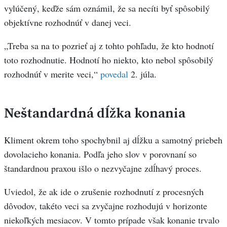
vylúčený, keďže sám oznámil, že sa necíti byť spôsobilý
objektívne rozhodnúť v danej veci.
„Treba sa na to pozrieť aj z tohto pohľadu, že kto hodnotí
toto rozhodnutie. Hodnotí ho niekto, kto nebol spôsobilý
rozhodnúť v merite veci,“
povedal
2. júla.
Neštandardná dĺžka konania
Kliment okrem toho spochybnil aj dĺžku a samotný priebeh
dovolacieho konania. Podľa jeho slov v porovnaní so
štandardnou praxou išlo o nezvyčajne zdĺhavý proces.
Uviedol, že ak ide o zrušenie rozhodnutí z procesných
dôvodov, takéto veci sa zvyčajne rozhodujú v horizonte
niekoľkých mesiacov. V tomto prípade však konanie trvalo