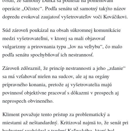
operácie „Očistec“. Podľa senátu už samotný takýto názov
dopredu evokoval zaujatosť vyšetrovateľov voči Kováčikovi.
Súd zároveň poukázal na obsah súkromnej komunikácie
medzi vyšetrovateľmi, v ktorej sa mali objavovať
vulgarizmy a prirovnania typu „lov na veľrybu“, čo malo
podľa senátu spochybňovať ich nestrannosť.
Zároveň zdôraznil, že princíp nestrannosti a jeho „zdanie“
sa má vzťahovať nielen na sudcov, ale aj na orgány
prípravného konania, pretože aj vyšetrovatelia majú
povinnosť objektívne pracovať s dôkazmi v prospech aj
neprospech obvineného.
Kliment považuje tento prístup za problematický a
miestami až neštandardný. Kritizoval najmä to, že senát pri
hodnotení vychádzal z tvrdení Kaľavského, ktorý bol