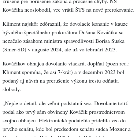
zrušené pre porušenie zákona a procesné chyby. NS
Kováčika neoslobodil, vec vrátil ŠTS na nové prerokovanie.
Kliment najskôr zdôraznil, že dovolacie konanie v kauze
bývalého špeciálneho prokurátora Dušana Kováčika sa
nezačalo zásahom ministra spravodlivosti Borisa Suska
(Smer-SD) v auguste 2024, ale už vo februári 2023.
Kováčikov obhajca dovolanie viackrát dopĺňal (pozn red.:
Kliment spomína, že asi 7-krát) a v decembri 2023 bol
podaný aj návrh na prerušenie výkonu trestu odňatia
slobody.
„Nejde o detail, ale veľmi podstatnú vec. Dovolanie totiž
podal ako prvý sám obvinený Kováčik prostredníctvom
svojho obhajcu. Elektronická podateľňa pridelila vec do
prvého senátu, kde bol predsedom senátu sudca Mozner a