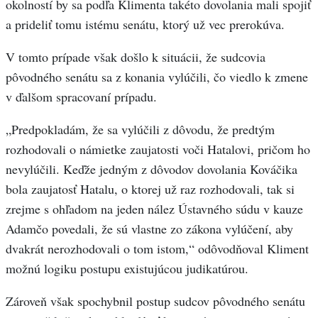
okolností by sa podľa Klimenta takéto dovolania mali spojiť
a prideliť tomu istému senátu, ktorý už vec prerokúva.
V tomto prípade však došlo k situácii, že sudcovia
pôvodného senátu sa z konania vylúčili, čo viedlo k zmene
v ďalšom spracovaní prípadu.
„Predpokladám, že sa vylúčili z dôvodu, že predtým
rozhodovali o námietke zaujatosti voči Hatalovi, pričom ho
nevylúčili. Keďže jedným z dôvodov dovolania Kováčika
bola zaujatosť Hatalu, o ktorej už raz rozhodovali, tak si
zrejme s ohľadom na jeden nález Ústavného súdu v kauze
Adamčo povedali, že sú vlastne zo zákona vylúčení, aby
dvakrát nerozhodovali o tom istom,“ odôvodňoval Kliment
možnú logiku postupu existujúcou judikatúrou.
Zároveň však spochybnil postup sudcov pôvodného senátu