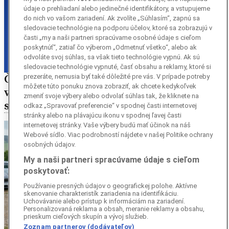
údaje o prehliadaní alebo jedinečné identifikátory, a vstupujeme
do nich vo vašom zariadení. Ak zvolíte „Súhlasím“, zapnú sa
sledovacie technológie na podporu účelov, ktoré sa zobrazujú v
časti „my a naši partneri spracúvame osobné údaje s cieľom
poskytnúť“, zatiaľ čo výberom „Odmetnuť všetko“, alebo ak
odvoláte svoj súhlas, sa však tieto technológie vypnú. Ak sú
sledovacie technológie vypnuté, časť obsahu a reklamy, ktoré si
Členovia súdnej rady budú opätovne
prezeráte, nemusia byť také dôležité pre vás. V prípade potreby
môžete túto ponuku znova zobraziť, ak chcete kedykoľvek
voliť predsedu najvyššieho správneho
zmeniť svoje výbery alebo odvolať súhlas tak, že kliknete na
súdu
odkaz „Spravovať preferencie“ v spodnej časti internetovej
stránky alebo na plávajúcu ikonu v spodnej ľavej časti
internetovej stránky. Vaše výbery budú mať účinok na náš
Webové sídlo. Viac podrobností nájdete v našej Politike ochrany
osobných údajov.
My a naši partneri spracúvame údaje s cieľom
poskytovať:
Používanie presných údajov o geografickej polohe. Aktívne
skenovanie charakteristík zariadenia na identifikáciu.
Uchovávanie alebo prístup k informáciám na zariadení.
Personalizovaná reklama a obsah, meranie reklamy a obsahu,
prieskum cieľových skupín a vývoj služieb.
Zoznam partnerov (dodávateľov)