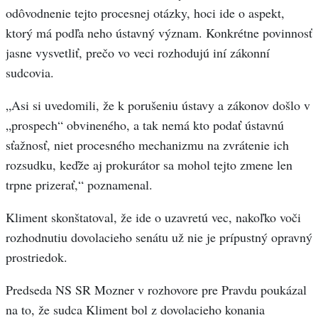
odôvodnenie tejto procesnej otázky, hoci ide o aspekt,
ktorý má podľa neho ústavný význam. Konkrétne povinnosť
jasne vysvetliť, prečo vo veci rozhodujú iní zákonní
sudcovia.
„Asi si uvedomili, že k porušeniu ústavy a zákonov došlo v
„prospech“ obvineného, a tak nemá kto podať ústavnú
sťažnosť, niet procesného mechanizmu na zvrátenie ich
rozsudku, keďže aj prokurátor sa mohol tejto zmene len
trpne prizerať,“ poznamenal.
Kliment skonštatoval, že ide o uzavretú vec, nakoľko voči
rozhodnutiu dovolacieho senátu už nie je prípustný opravný
prostriedok.
Predseda NS SR Mozner v rozhovore pre Pravdu poukázal
na to, že sudca Kliment bol z dovolacieho konania