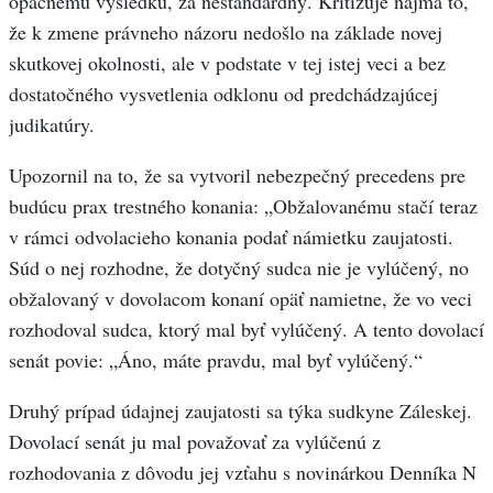
opačnému výsledku, za neštandardný. Kritizuje najmä to,
že k zmene právneho názoru nedošlo na základe novej
skutkovej okolnosti, ale v podstate v tej istej veci a bez
dostatočného vysvetlenia odklonu od predchádzajúcej
judikatúry.
Upozornil na to, že sa vytvoril nebezpečný precedens pre
budúcu prax trestného konania: „Obžalovanému stačí teraz
v rámci odvolacieho konania podať námietku zaujatosti.
Súd o nej rozhodne, že dotyčný sudca nie je vylúčený, no
obžalovaný v dovolacom konaní opäť namietne, že vo veci
rozhodoval sudca, ktorý mal byť vylúčený. A tento dovolací
senát povie: „Áno, máte pravdu, mal byť vylúčený.“
Druhý prípad údajnej zaujatosti sa týka sudkyne Záleskej.
Dovolací senát ju mal považovať za vylúčenú z
rozhodovania z dôvodu jej vzťahu s novinárkou Denníka N