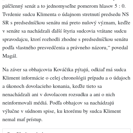
päťčlenný senát a to jednomyseľne pomerom hlasov 5 : 0.
Tvrdenie sudcu Klimenta o údajnom stretnutí predsedu NS
SR s predsedníčkou senátu má preto nulový význam, keďže
v senáte sa nachádzali ďalší štyria sudcovia vrátane sudcu
spravodajcu, ktorí rozhodli zhodne s predsedníčkou senátu
podľa vlastného presvedčenia a právneho názoru,“ povedal
Magál.
Na záver sa obhajcovia Kováčika pýtajú, odkiaľ má sudca
Kliment informácie o celej chronológii prípadu a o údajoch
a úkonoch dovolacieho konania, keďže tieto sa
nenachádzali ani v dovolacom rozsudku a ani o nich
neinformovali médiá. Podľa obhajcov sa nachádzajú
výlučne v súdnom spise, ku ktorému by sudca Kliment
nemal mať prístup.