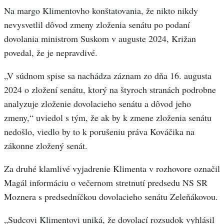
Na margo Klimentovho konštatovania, že nikto nikdy
nevysvetlil dôvod zmeny zloženia senátu po podaní
dovolania ministrom Suskom v auguste 2024, Križan
povedal, že je nepravdivé.
„V súdnom spise sa nachádza záznam zo dňa 16. augusta
2024 o zložení senátu, ktorý na štyroch stranách podrobne
analyzuje zloženie dovolacieho senátu a dôvod jeho
zmeny,“ uviedol s tým, že ak by k zmene zloženia senátu
nedošlo, viedlo by to k porušeniu práva Kováčika na
zákonne zložený senát.
Za druhé klamlivé vyjadrenie Klimenta v rozhovore označil
Magál informáciu o večernom stretnutí predsedu NS SR
Moznera s predsedníčkou dovolacieho senátu Zeleňákovou.
„Sudcovi Klimentovi uniká, že dovolací rozsudok vyhlásil