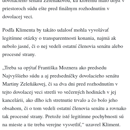
dovolacieho senátu Zeleňákovou, ku ktorému malo dôjsť v
priestoroch súdu ešte pred finálnym rozhodnutím v
dovolacej veci.
Podľa Klimenta by takáto udalosť mohla vyvolávať
legitímne otázky o transparentnosti konania, najmä ak
nebolo jasné, či o nej vedeli ostatní členovia senátu alebo
procesné strany.
„Treba sa opýtať Františka Moznera ako predsedu
Najvyššieho súdu a aj predsedníčky dovolacieho senátu
Martiny Zeleňákovej, či sa dva dni pred rozhodnutím v
tejto dovolacej veci stretli vo večerných hodinách v jej
kancelárii, ako dlho ich stretnutie trvalo a čo bolo jeho
obsahom, či o tom vedeli ostatní členovia senátu a rovnako
tak procesné strany. Pretože isté legitímne pochybnosti sú
na mieste a tie treba verejne vysvetliť,“ uzavrel Kliment.