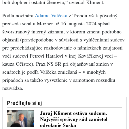
boli doplnení ostatní členovia,“ uviedol Kliment.
Podľa novinára
Adama Valčeka
z Trendu však pôvodný
predseda senátu Mozner už 16. augusta 2024 spísal
štvorstranový interný záznam, v ktorom zmenu podrobne
objasnil (pravdepodobne v súvislosti s vylúčeniami sudcov
pre predchádzajúce rozhodovanie o námietkach zaujatosti
voči sudcovi Petrovi Hatalovi v inej Kováčikovej veci –
kauza Očistec). Prax NS SR pri objasňovaní zmien v
senátoch je podľa Valčeka zmiešaná – v mnohých
prípadoch sa takéto vysvetlenie v samotnom rozsudku
neuvádza.