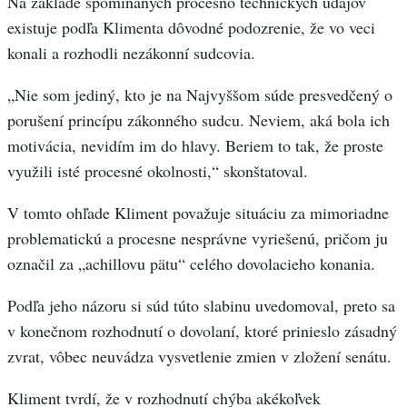
Na základe spomínaných procesno technických údajov
existuje podľa Klimenta dôvodné podozrenie, že vo veci
konali a rozhodli nezákonní sudcovia.
„Nie som jediný, kto je na Najvyššom súde presvedčený o
porušení princípu zákonného sudcu. Neviem, aká bola ich
motivácia, nevidím im do hlavy. Beriem to tak, že proste
využili isté procesné okolnosti,“ skonštatoval.
V tomto ohľade Kliment považuje situáciu za mimoriadne
problematickú a procesne nesprávne vyriešenú, pričom ju
označil za „achillovu pätu“ celého dovolacieho konania.
Podľa jeho názoru si súd túto slabinu uvedomoval, preto sa
v konečnom rozhodnutí o dovolaní, ktoré prinieslo zásadný
zvrat, vôbec neuvádza vysvetlenie zmien v zložení senátu.
Kliment tvrdí, že v rozhodnutí chýba akékoľvek