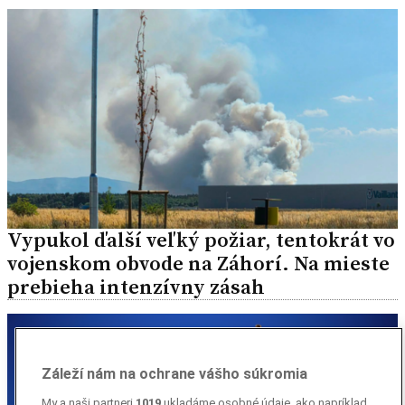
Vypukol ďalší veľký požiar, tentokrát vo
vojenskom obvode na Záhorí. Na mieste
prebieha intenzívny zásah
Záleží nám na ochrane vášho súkromia
My a naši partneri
1019
ukladáme osobné údaje, ako napríklad