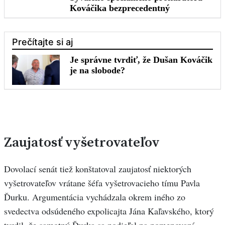
Zaujatosť vyšetrovateľov
Dovolací senát tiež konštatoval zaujatosť niektorých
vyšetrovateľov vrátane šéfa vyšetrovacieho tímu Pavla
Ďurku. Argumentácia vychádzala okrem iného zo
svedectva odsúdeného expolicajta Jána Kaľavského, ktorý
tvrdil, že samotný Ďurka sa podieľal na pomenovaní