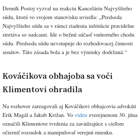
Denník Postoj vyzval na reakciu Kanceláriu Najvyššieho
súdu, ktorá vo svojom stanovisku uviedla: „Predseda
Najvyššieho súdu sa v rámci riadenia inštitúcie pravidelne
stretáva so sudcami. Ide o bežnú súčasť vnútorného chodu
súdu. Predseda súdu nevstupuje do rozhodovacej činnosti
senátov. Táto zásada bola a je bez výnimky dodržaná.“
Kováčikova obhajoba sa voči
Klimentovi ohradila
Na rozhovor zareagovali aj Kováčikovi obhajcovia advokáti
Erik Magál a Jakub Križan. Vo
videu
zverejnenom 30. júna
označili Klimentove tvrdenia za zavádzajúce s cieľom
očierniť rozsudok a manipulovať verejnú mienku.