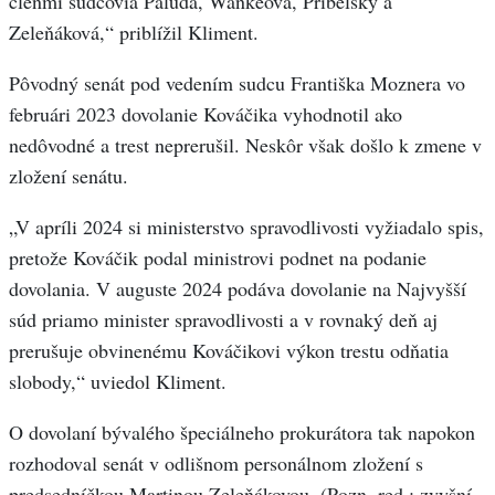
členmi sudcovia Paluda, Wänkeová, Príbelský a
Zeleňáková,“ priblížil Kliment.
Pôvodný senát pod vedením sudcu Františka Moznera vo
februári 2023 dovolanie Kováčika vyhodnotil ako
nedôvodné a trest neprerušil. Neskôr však došlo k zmene v
zložení senátu.
„V apríli 2024 si ministerstvo spravodlivosti vyžiadalo spis,
pretože Kováčik podal ministrovi podnet na podanie
dovolania. V auguste 2024 podáva dovolanie na Najvyšší
súd priamo minister spravodlivosti a v rovnaký deň aj
prerušuje obvinenému Kováčikovi výkon trestu odňatia
slobody,“ uviedol Kliment.
O dovolaní bývalého špeciálneho prokurátora tak napokon
rozhodoval senát v odlišnom personálnom zložení s
predsedníčkou Martinou Zeleňákovou. (Pozn. red.: zvyšní