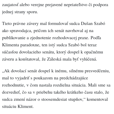
zaujatosť alebo verejne prejavené nepriateľstvo či podpora
jednej strany sporu.
Tieto právne závery mal formulovať sudca Dušan Szabó
ako spravodajca, pričom ich senát navrhoval aj na
publikovanie a zjednotenie rozhodovacej praxe. Podľa
Klimenta paradoxne, ten istý sudca Szabó bol teraz
súčasťou dovolacieho senátu, ktorý dospel k opačnému
záveru a konštatoval, že Záleská mala byť vylúčená.
„Ak dovolací senát dospel k inému, silnému presvedčeniu,
mal to vyjadriť s poukazom na predchádzajúce
rozhodnutie, v čom nastala rozdielna situácia. Mali sme sa
dozvedieť, čo sa v priebehu takého krátkeho času stalo, že
sudca zmení názor o stoosemdesiat stupňov,“ komentoval
situáciu Kliment.