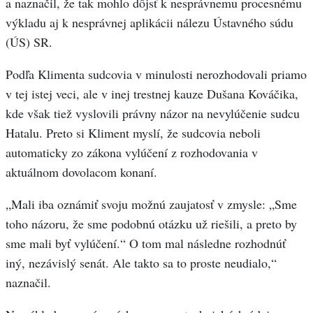
a naznačil, že tak mohlo dôjsť k nesprávnemu procesnému
výkladu aj k nesprávnej aplikácii nálezu Ústavného súdu
(ÚS) SR.
Podľa Klimenta sudcovia v minulosti nerozhodovali priamo
v tej istej veci, ale v inej trestnej kauze Dušana Kováčika,
kde však tiež vyslovili právny názor na nevylúčenie sudcu
Hatalu. Preto si Kliment myslí, že sudcovia neboli
automaticky zo zákona vylúčení z rozhodovania v
aktuálnom dovolacom konaní.
„Mali iba oznámiť svoju možnú zaujatosť v zmysle: „Sme
toho názoru, že sme podobnú otázku už riešili, a preto by
sme mali byť vylúčení.“ O tom mal následne rozhodnúť
iný, nezávislý senát. Ale takto sa to proste neudialo,“
naznačil.