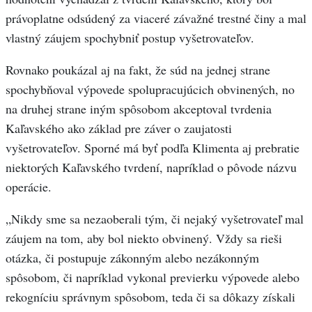
právoplatne odsúdený za viaceré závažné trestné činy a mal
vlastný záujem spochybniť postup vyšetrovateľov.
Rovnako poukázal aj na fakt, že súd na jednej strane
spochybňoval výpovede spolupracujúcich obvinených, no
na druhej strane iným spôsobom akceptoval tvrdenia
Kaľavského ako základ pre záver o zaujatosti
vyšetrovateľov. Sporné má byť podľa Klimenta aj prebratie
niektorých Kaľavského tvrdení, napríklad o pôvode názvu
operácie.
„Nikdy sme sa nezaoberali tým, či nejaký vyšetrovateľ mal
záujem na tom, aby bol niekto obvinený. Vždy sa rieši
otázka, či postupuje zákonným alebo nezákonným
spôsobom, či napríklad vykonal previerku výpovede alebo
rekogníciu správnym spôsobom, teda či sa dôkazy získali