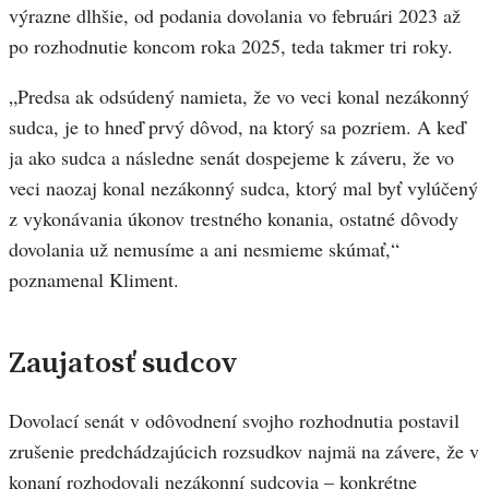
výrazne dlhšie, od podania dovolania vo februári 2023 až
po rozhodnutie koncom roka 2025, teda takmer tri roky.
„Predsa ak odsúdený namieta, že vo veci konal nezákonný
sudca, je to hneď prvý dôvod, na ktorý sa pozriem. A keď
ja ako sudca a následne senát dospejeme k záveru, že vo
veci naozaj konal nezákonný sudca, ktorý mal byť vylúčený
z vykonávania úkonov trestného konania, ostatné dôvody
dovolania už nemusíme a ani nesmieme skúmať,“
poznamenal Kliment.
Zaujatosť sudcov
Dovolací senát v odôvodnení svojho rozhodnutia postavil
zrušenie predchádzajúcich rozsudkov najmä na závere, že v
konaní rozhodovali nezákonní sudcovia – konkrétne