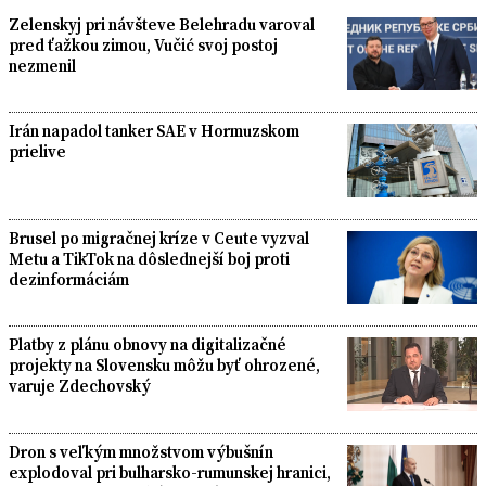
Zelenskyj pri návšteve Belehradu varoval
pred ťažkou zimou, Vučić svoj postoj
nezmenil
Irán napadol tanker SAE v Hormuzskom
prielive
Brusel po migračnej kríze v Ceute vyzval
Metu a TikTok na dôslednejší boj proti
dezinformáciám
Platby z plánu obnovy na digitalizačné
projekty na Slovensku môžu byť ohrozené,
varuje Zdechovský
Dron s veľkým množstvom výbušnín
explodoval pri bulharsko-rumunskej hranici,