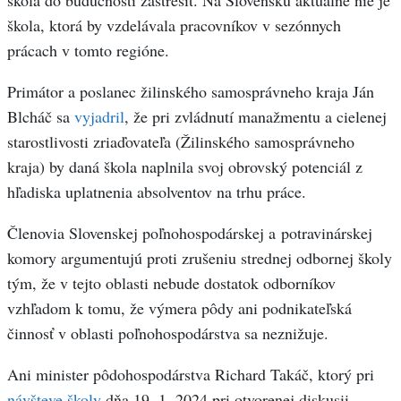
škola, ktorá by vzdelávala pracovníkov v sezónnych
prácach v tomto regióne.
Primátor a poslanec žilinského samosprávneho kraja Ján
Blcháč sa
vyjadril
, že pri zvládnutí manažmentu a cielenej
starostlivosti zriaďovateľa (Žilinského samosprávneho
kraja) by daná škola naplnila svoj obrovský potenciál z
hľadiska uplatnenia absolventov na trhu práce.
Členovia Slovenskej poľnohospodárskej a potravinárskej
komory argumentujú proti zrušeniu strednej odbornej školy
tým, že v tejto oblasti nebude dostatok odborníkov
vzhľadom k tomu, že výmera pôdy ani podnikateľská
činnosť v oblasti poľnohospodárstva sa neznižuje.
Ani minister pôdohospodárstva Richard Takáč, ktorý pri
návšteve školy
dňa 19. 1. 2024 pri otvorenej diskusii