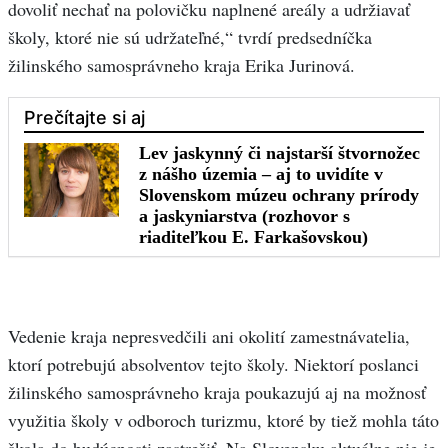
dovoliť nechať na polovičku naplnené areály a udržiavať
školy, ktoré nie sú udržateľné,“ tvrdí predsedníčka
žilinského samosprávneho kraja Erika Jurinová.
Vedenie kraja nepresvedčili ani okolití zamestnávatelia,
ktorí potrebujú absolventov tejto školy. Niektorí poslanci
žilinského samosprávneho kraja poukazujú aj na možnosť
využitia školy v odboroch turizmu, ktoré by tiež mohla táto
škola do budúcnosti zastrešiť. Na Slovensku aktuálne nie je