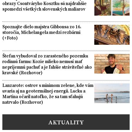
obrazy Csontváryho Kosztku sú najdrahšie
spomedzi všetkých slovenských maliarov
Spoznajte dielo majstra Gibbonsa zo 16.
storočia, Michelangela medzi rezbármi
(+Foto)
Štefan vybudoval zo zarasteného pozemku
rodinnú farmu: Kozie mlieko nemusí mať
nepríjemnú pachuť a je ľahšie stráviteľné ako
kravské (Rozhovor)
Lanzarote: ostrov s minimom zelene, kde vám
uvaria aj na geotermálnej energii. Lucku a
Martina očaril natoľko, že sa tam sťahujú
natrvalo (Rozhovor)
AKTUALITY