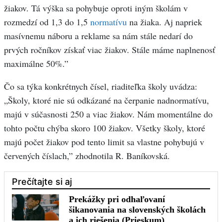
žiakov. Tá výška sa pohybuje oproti iným školám v
rozmedzí od 1,3 do 1,5
normatívu
na žiaka. Aj napriek
masívnemu náboru a reklame sa nám stále nedarí do
prvých ročníkov získať viac žiakov. Stále máme naplnenosť
maximálne 50%.”
Čo sa týka konkrétnych čísel, riaditeľka školy uvádza:
„Školy, ktoré nie sú odkázané na čerpanie nadnormatívu,
majú v súčasnosti 250 a viac žiakov. Nám momentálne do
tohto počtu chýba skoro 100 žiakov. Všetky školy, ktoré
majú počet žiakov pod tento limit sa vlastne pohybujú v
červených číslach,” zhodnotila R. Baníkovská.