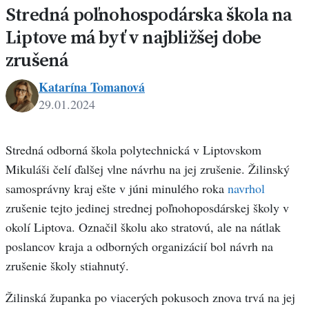
Stredná poľnohospodárska škola na
Liptove má byť v najbližšej dobe
zrušená
Katarína Tomanová
29.01.2024
Katarína
Tomanová
Stredná odborná škola polytechnická v Liptovskom
Mikuláši čelí ďalšej vlne návrhu na jej zrušenie. Žilinský
samosprávny kraj ešte v júni minulého roka
navrhol
zrušenie tejto jedinej strednej poľnohoposdárskej školy v
okolí Liptova. Označil školu ako stratovú, ale na nátlak
poslancov kraja a odborných organizácií bol návrh na
zrušenie školy stiahnutý.
Žilinská županka po viacerých pokusoch znova trvá na jej