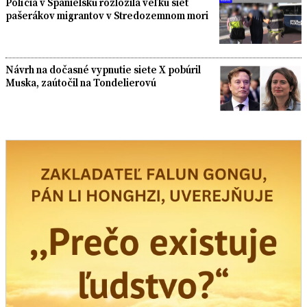
Polícia v Španielsku rozložila veľkú sieť
pašerákov migrantov v Stredozemnom mori
Návrh na dočasné vypnutie siete X pobúril
Muska, zaútočil na Tondelierovú