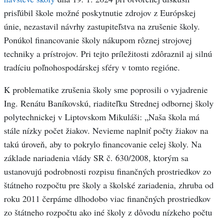
prisľúbil škole možné poskytnutie zdrojov z Európskej
únie, nezastavil návrhy zastupiteľstva na zrušenie školy.
Ponúkol financovanie školy nákupom rôznej strojovej
techniky a prístrojov. Pri tejto príležitosti zdôraznil aj silnú
tradíciu poľnohospodárskej sféry v tomto regióne.
K problematike zrušenia školy sme poprosili o vyjadrenie
Ing. Renátu Baníkovskú, riaditeľku Strednej odbornej školy
polytechnickej v Liptovskom Mikuláši: „Naša škola má
stále nízky počet žiakov. Nevieme naplniť počty žiakov na
takú úroveň, aby to pokrylo financovanie celej školy. Na
základe nariadenia vlády SR č. 630/2008, ktorým sa
ustanovujú podrobnosti rozpisu finančných prostriedkov zo
štátneho rozpočtu pre školy a školské zariadenia, zhruba od
roku 2011 čerpáme dlhodobo viac finančných prostriedkov
zo štátneho rozpočtu ako iné školy z dôvodu nízkeho počtu