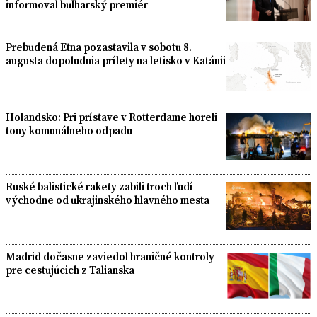
informoval bulharský premiér
Prebudená Etna pozastavila v sobotu 8.
augusta dopoludnia prílety na letisko v Katánii
Holandsko: Pri prístave v Rotterdame horeli
tony komunálneho odpadu
Ruské balistické rakety zabili troch ľudí
východne od ukrajinského hlavného mesta
Madrid dočasne zaviedol hraničné kontroly
pre cestujúcich z Talianska