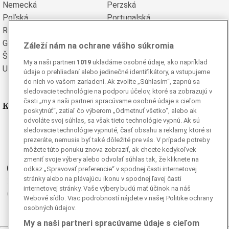
Nemecká
Perzská
Poľská
Portugalská
Rumunská
Ruská
Grécka
Španielska
Záleží nám na ochrane vášho súkromia
Švédska
Turecká
My a naši partneri
1019
ukladáme osobné údaje, ako napríklad
Ukrajinská
Vietnamská
údaje o prehliadaní alebo jedinečné identifikátory, a vstupujeme
do nich vo vašom zariadení. Ak zvolíte „Súhlasím“, zapnú sa
sledovacie technológie na podporu účelov, ktoré sa zobrazujú v
časti „my a naši partneri spracúvame osobné údaje s cieľom
Kde nás nájdete
poskytnúť“, zatiaľ čo výberom „Odmetnuť všetko“, alebo ak
odvoláte svoj súhlas, sa však tieto technológie vypnú. Ak sú
Facebook
sledovacie technológie vypnuté, časť obsahu a reklamy, ktoré si
prezeráte, nemusia byť také dôležité pre vás. V prípade potreby
Instagram
môžete túto ponuku znova zobraziť, ak chcete kedykoľvek
G
Ganjing
zmeniť svoje výbery alebo odvolať súhlas tak, že kliknete na
Youtube
odkaz „Spravovať preferencie“ v spodnej časti internetovej
stránky alebo na plávajúcu ikonu v spodnej ľavej časti
Twitter
internetovej stránky. Vaše výbery budú mať účinok na náš
Telegram
Webové sídlo. Viac podrobností nájdete v našej Politike ochrany
RSS
osobných údajov.
My a naši partneri spracúvame údaje s cieľom