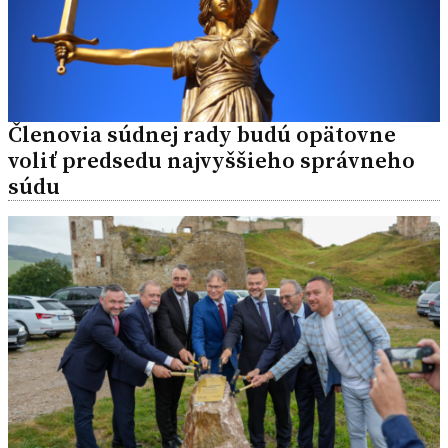
Členovia súdnej rady budú opätovne
voliť predsedu najvyššieho správneho
súdu