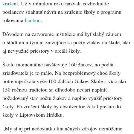
zrušení
. Už v minulom roku nazvala rozhodnutie
poslancov stiahnuť návrh na zrušenie školy z programu
rokovania
hanbou
.
Dôvodom na zatvorenie inštitúcie má byť slabý záujem
o štúdium a tým aj znižujúce sa počty žiakov na škole, ako
aj nevyužité priestory v areáli školy.
Školu momentálne navštevuje 160 žiakov, no podľa
zriaďovateľa je to málo. Na bezproblémový chod školy
potrebuje škola vyše 100 ďalších žiakov. Škole s viac ako
150 ročnou tradíciou sa dlhodobo nedarí naplniť
požadovaný stav počtu žiakov a naplno využiť priestory
školy. Po zrušení školy by absolventov čakal presun do
školy v Liptovskom Hrádku.
„My si aj pri nedostatku finančných zdrojov nemôžeme