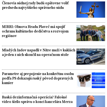
Členovia súdnej rady budú opätovne voliť
predsedu najvyššieho správneho súdu
MIRRI: Obnova Hradu Plaveč má spojiť
ochranu kultúrneho dedičstva s rozvojom
regiónov
Mladých Indov napadli v Nitre muži v kuklách
a jeden z nich skončil na operačnom stole
Parametre aj prepojenie na konkrétnu osobu
podľa PS dokazujú ruský pôvod dopravných
kamier
Ruská dezinformačná operácia? Falošné
video šírilo správu o konci kancelára Merza