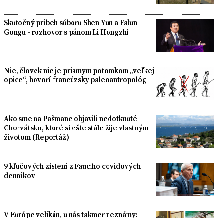
Skutočný príbeh súboru Shen Yun a Falun
Gongu - rozhovor s pánom Li Hongzhi
Nie, človek nie je priamym potomkom „veľkej
opice“, hovorí francúzsky paleoantropológ
Ako sme na Pašmane objavili nedotknuté
Chorvátsko, ktoré si ešte stále žije vlastným
životom (Reportáž)
9 kľúčových zistení z Fauciho covidových
denníkov
V Európe velikán, u nás takmer neznámy: