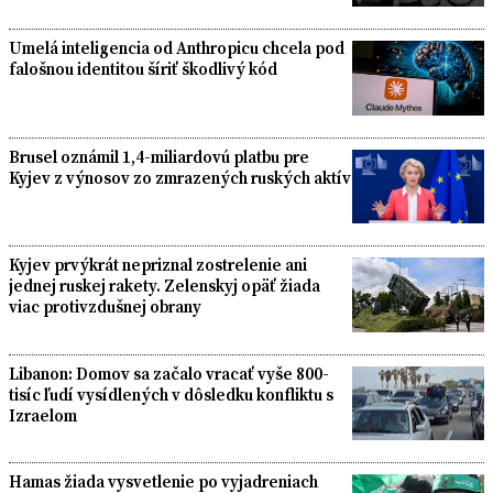
Umelá inteligencia od Anthropicu chcela pod
falošnou identitou šíriť škodlivý kód
Brusel oznámil 1,4-miliardovú platbu pre
Kyjev z výnosov zo zmrazených ruských aktív
Kyjev prvýkrát nepriznal zostrelenie ani
jednej ruskej rakety. Zelenskyj opäť žiada
viac protivzdušnej obrany
Libanon: Domov sa začalo vracať vyše 800-
tisíc ľudí vysídlených v dôsledku konfliktu s
Izraelom
Hamas žiada vysvetlenie po vyjadreniach