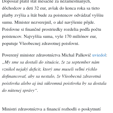
Doposiaľ platil štát mesačne za nezamestnaných,
dôchodcov a deti 32 eur, avšak do konca roka sa tieto
platby zvýšia a štát bude za poistencov odvádzať vyššiu
sumu. Minister nezverejnil, o aké navýšenie pôjde.
Poisťovne si finančné prostriedky rozdelia podľa počtu
poistencov. Najvyššia suma, vyše 170 miliónov eur,
poputuje Všeobecnej zdravotnej poisťovni.
Poverený minister zdravotníctva Michal Palkovič
uviedol
:
„My sme sa dostali do situácie, že za september nám
vznikol nejaký deficit, ktorý sme museli veľmi rýchlo
dofinancovať, aby sa nestalo, že Všeobecná zdravotná
poisťovňa alebo aj iná súkromná poisťovňa by sa dostala
do nútenej správy“.
Ministri zdravotníctva a financií rozhodli o poskytnutí