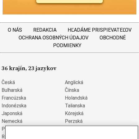
O NÁS
REDAKCIA
HĽADÁME PRISPIEVATEĽOV
OCHRANA OSOBNÝCH ÚDAJOV
OBCHODNÉ
PODMIENKY
36 krajín, 23 jazykov
Česká
Anglická
Bulharská
Čínska
Francúzska
Holandská
Indonézska
Talianska
Japonská
Kórejská
Nemecká
Perzská
Poľská
Portugalská
Rumunská
Ruská