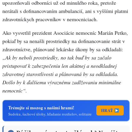
upozorňovali odborníci už od minulého roka, pretože
nerátali s dofinancovaním ambulancií, ani s vyššími platmi
zdravotníckych pracovníkov v nemocniciach.
Ako vysvetlil prezident Asociácie nemocníc Marián Petko,
pokiaľ by sa nenašli prostriedky na dofinancovanie strát v
zdravotníctve, plánované lekárske úkony by sa odkladali:
„Ak by neboli prostriedky, no tak buď by sa začalo
pristupovať k zabezpečeniu len akútnej a neodkladnej
zdravotnej starostlivosti a plánovaná by sa odkladala.
Došlo by k ďalšiemu výraznému zadlžovaniu minimálne
nemocníc“.
Trénujte si mozog s našimi hrami!
HRAŤ
Sudoku, šachové úlohy, hľadanie rozdielov, solitaire