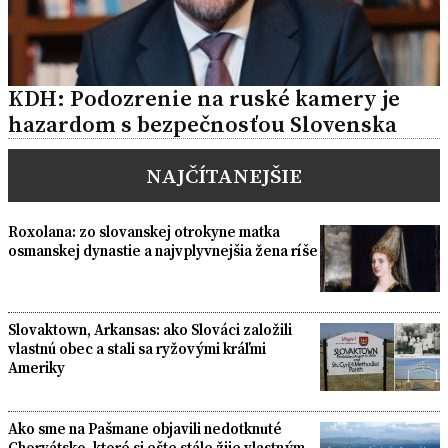
KDH: Podozrenie na ruské kamery je
hazardom s bezpečnosťou Slovenska
NAJČÍTANEJŠIE
Roxolana: zo slovanskej otrokyne matka
osmanskej dynastie a najvplyvnejšia žena ríše
Slovaktown, Arkansas: ako Slováci založili
vlastnú obec a stali sa ryžovými kráľmi
Ameriky
Ako sme na Pašmane objavili nedotknuté
Chorvátsko, ktoré si ešte stále žije vlastným