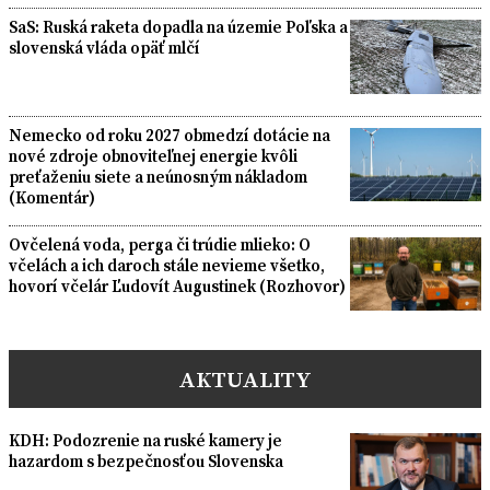
SaS: Ruská raketa dopadla na územie Poľska a
slovenská vláda opäť mlčí
Nemecko od roku 2027 obmedzí dotácie na
nové zdroje obnoviteľnej energie kvôli
preťaženiu siete a neúnosným nákladom
(Komentár)
Ovčelená voda, perga či trúdie mlieko: O
včelách a ich daroch stále nevieme všetko,
hovorí včelár Ľudovít Augustinek (Rozhovor)
AKTUALITY
KDH: Podozrenie na ruské kamery je
hazardom s bezpečnosťou Slovenska