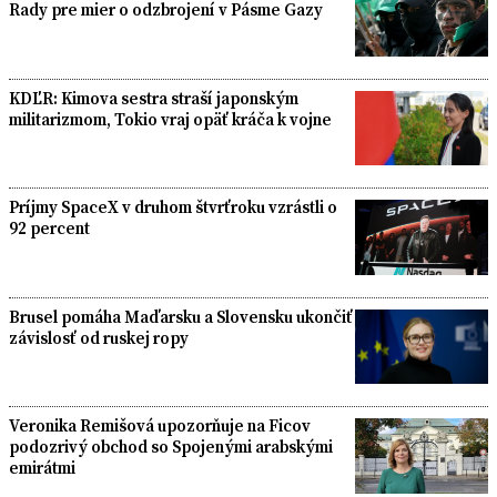
Rady pre mier o odzbrojení v Pásme Gazy
KDĽR: Kimova sestra straší japonským
militarizmom, Tokio vraj opäť kráča k vojne
Príjmy SpaceX v druhom štvrťroku vzrástli o
92 percent
Brusel pomáha Maďarsku a Slovensku ukončiť
závislosť od ruskej ropy
Veronika Remišová upozorňuje na Ficov
podozrivý obchod so Spojenými arabskými
emirátmi