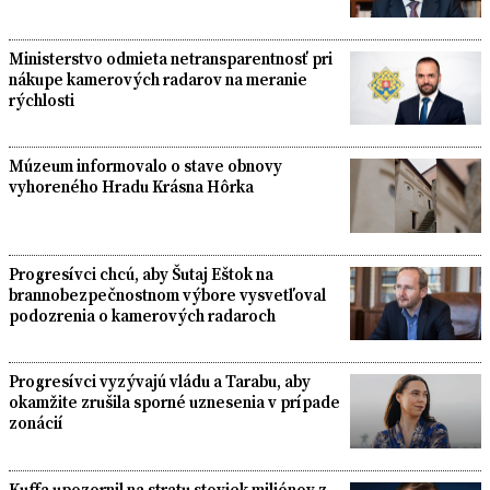
Ministerstvo odmieta netransparentnosť pri
nákupe kamerových radarov na meranie
rýchlosti
Múzeum informovalo o stave obnovy
vyhoreného Hradu Krásna Hôrka
Progresívci chcú, aby Šutaj Eštok na
brannobezpečnostnom výbore vysvetľoval
podozrenia o kamerových radaroch
Progresívci vyzývajú vládu a Tarabu, aby
okamžite zrušila sporné uznesenia v prípade
zonácií
Kuffa upozornil na stratu stoviek miliónov z