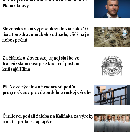
Plánu obnovy
Slovensko vlani vyprodukovalo viac ako 10-
tisíc ton zdravotníckeho odpadu, väčšina je
nebezpečná
Za článok o slovenskej tajnej službe vo
francúzskom časopise koaliční poslanci
kritizujú Hlinu
PS: Nové rýchlostné radary sú podľa
progresívcov pravdepodobne ruskej výroby
Čurillovci podali žalobu na Kaliňáka za výroky
o mafii, pridal sa aj Lipšic