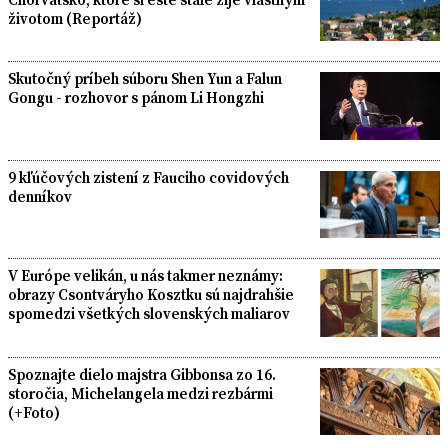
životom (Reportáž)
Skutočný príbeh súboru Shen Yun a Falun
Gongu - rozhovor s pánom Li Hongzhi
9 kľúčových zistení z Fauciho covidových
denníkov
V Európe velikán, u nás takmer neznámy:
obrazy Csontváryho Kosztku sú najdrahšie
spomedzi všetkých slovenských maliarov
Spoznajte dielo majstra Gibbonsa zo 16.
storočia, Michelangela medzi rezbármi
(+Foto)