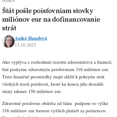
DOMOV
Štát pošle poisťovniam stovky
miliónov eur na dofinancovanie
strát
Anikó Hanzlová
13.10.2023
Anikó
Hanzlová
Ako vyplýva z rozhodnutí rezortu zdravotníctva a financií,
štát poskytne zdravotným poisťovniam 316 miliónov eur.
Tieto finančné prostriedky majú slúžiť k pokrytiu strát
všetkých troch poisťovní, ktoré ku koncu júla dosiahli
straty takmer 150 miliónov eur.
Zdravotné poisťovne obdržia od štátu podporu vo výške
316 miliónov eur formou vyšších platieb za poistencov.