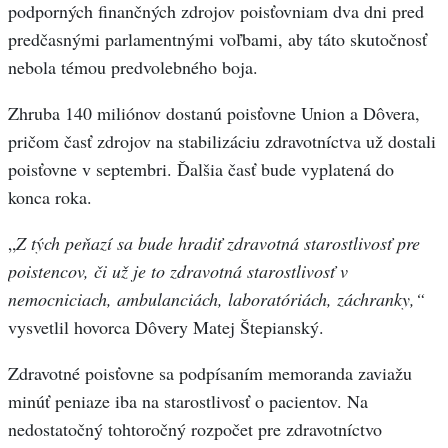
podporných finančných zdrojov poisťovniam dva dni pred
predčasnými parlamentnými voľbami, aby táto skutočnosť
nebola témou predvolebného boja.
Zhruba 140 miliónov dostanú poisťovne Union a Dôvera,
pričom časť zdrojov na stabilizáciu zdravotníctva už dostali
poisťovne v septembri. Ďalšia časť bude vyplatená do
konca roka.
„
Z tých peňazí sa bude hradiť zdravotná starostlivosť pre
poistencov, či už je to zdravotná starostlivosť v
nemocniciach, ambulanciách, laboratóriách, záchranky,“
vysvetlil hovorca Dôvery Matej Štepianský.
Zdravotné poisťovne sa podpísaním memoranda zaviažu
minúť peniaze iba na starostlivosť o pacientov. Na
nedostatočný tohtoročný rozpočet pre zdravotníctvo