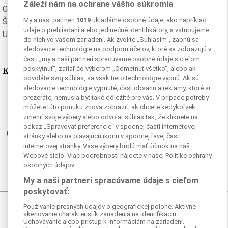
Záleží nám na ochrane vášho súkromia
Grécka
Španielska
My a naši partneri
1019
ukladáme osobné údaje, ako napríklad
Švédska
Turecká
údaje o prehliadaní alebo jedinečné identifikátory, a vstupujeme
Ukrajinská
Vietnamská
do nich vo vašom zariadení. Ak zvolíte „Súhlasím“, zapnú sa
sledovacie technológie na podporu účelov, ktoré sa zobrazujú v
časti „my a naši partneri spracúvame osobné údaje s cieľom
Kde nás nájdete
poskytnúť“, zatiaľ čo výberom „Odmetnuť všetko“, alebo ak
odvoláte svoj súhlas, sa však tieto technológie vypnú. Ak sú
sledovacie technológie vypnuté, časť obsahu a reklamy, ktoré si
Facebook
prezeráte, nemusia byť také dôležité pre vás. V prípade potreby
Instagram
môžete túto ponuku znova zobraziť, ak chcete kedykoľvek
zmeniť svoje výbery alebo odvolať súhlas tak, že kliknete na
G
Ganjing
odkaz „Spravovať preferencie“ v spodnej časti internetovej
Youtube
stránky alebo na plávajúcu ikonu v spodnej ľavej časti
Twitter
internetovej stránky. Vaše výbery budú mať účinok na náš
Webové sídlo. Viac podrobností nájdete v našej Politike ochrany
Telegram
osobných údajov.
RSS
My a naši partneri spracúvame údaje s cieľom
poskytovať:
Používanie presných údajov o geografickej polohe. Aktívne
© 2026 Epoch Times Slovensko
skenovanie charakteristík zariadenia na identifikáciu.
Uchovávanie alebo prístup k informáciám na zariadení.