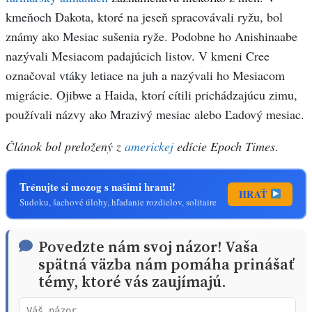
kmeňoch Dakota, ktoré na jeseň spracovávali ryžu, bol
známy ako Mesiac sušenia ryže. Podobne ho Anishinaabe
nazývali Mesiacom padajúcich listov. V kmeni Cree
označoval vtáky letiace na juh a nazývali ho Mesiacom
migrácie. Ojibwe a Haida, ktorí cítili prichádzajúcu zimu,
používali názvy ako Mrazivý mesiac alebo Ľadový mesiac.
Článok bol preložený z
americkej
edície Epoch Times
.
Trénujte si mozog s našimi hrami!
HRAŤ
Sudoku, šachové úlohy, hľadanie rozdielov, solitaire
Povedzte nám svoj názor! Vaša
spätná väzba nám pomáha prinášať
témy, ktoré vás zaujímajú.