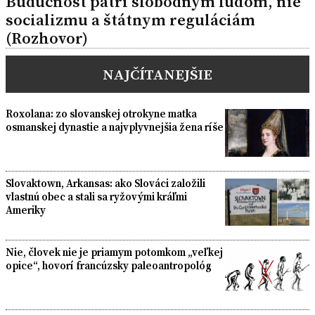
Budúcnosť patrí slobodným ľuďom, nie
socializmu a štátnym reguláciám
(Rozhovor)
NAJČÍTANEJŠIE
Roxolana: zo slovanskej otrokyne matka
osmanskej dynastie a najvplyvnejšia žena ríše
Slovaktown, Arkansas: ako Slováci založili
vlastnú obec a stali sa ryžovými kráľmi
Ameriky
Nie, človek nie je priamym potomkom „veľkej
opice“, hovorí francúzsky paleoantropológ