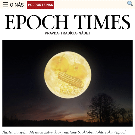
☰
O NÁS
PODPORTE NÁS
Ilustrácia splnu Mesiaca žatvy, ktorý nastane 6. októbra tohto roku. (Epoch