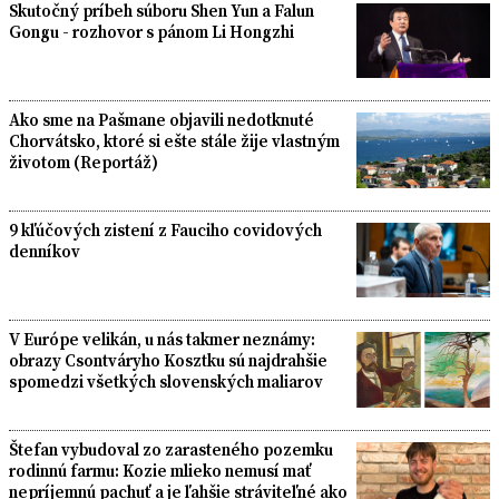
Skutočný príbeh súboru Shen Yun a Falun
Gongu - rozhovor s pánom Li Hongzhi
Ako sme na Pašmane objavili nedotknuté
Chorvátsko, ktoré si ešte stále žije vlastným
životom (Reportáž)
9 kľúčových zistení z Fauciho covidových
denníkov
V Európe velikán, u nás takmer neznámy:
obrazy Csontváryho Kosztku sú najdrahšie
spomedzi všetkých slovenských maliarov
Štefan vybudoval zo zarasteného pozemku
rodinnú farmu: Kozie mlieko nemusí mať
nepríjemnú pachuť a je ľahšie stráviteľné ako