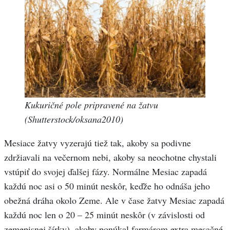
Kukuričné pole pripravené na žatvu
(Shutterstock/oksana2010)
Mesiace žatvy vyzerajú tiež tak, akoby sa podivne
zdržiavali na večernom nebi, akoby sa neochotne chystali
vstúpiť do svojej ďalšej fázy. Normálne Mesiac zapadá
každú noc asi o 50 minút neskôr, keďže ho odnáša jeho
obežná dráha okolo Zeme. Ale v čase žatvy Mesiac zapadá
každú noc len o 20 – 25 minút neskôr (v závislosti od
zemepisnej šírky), akoby ponúkal farmárom extra mesačné