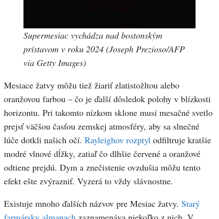
Supermesiac vychádza nad bostonským
prístavom v roku 2024 (Joseph Prezioso/AFP
via Getty Images)
Mesiace žatvy môžu tiež žiariť zlatistožltou alebo
oranžovou farbou – čo je ďalší dôsledok polohy v blízkosti
horizontu. Pri takomto nízkom sklone musí mesačné svetlo
prejsť väčšou časťou zemskej atmosféry, aby sa slnečné
lúče dotkli našich očí.
Rayleighov rozptyl
odfiltruje kratšie
modré vlnové dĺžky, zatiaľ čo dlhšie červené a oranžové
odtiene prejdú. Dym a znečistenie ovzdušia môžu tento
efekt ešte zvýrazniť. Vyzerá to vždy slávnostne.
Existuje mnoho ďalších názvov pre Mesiac žatvy.
Starý
farmársky almanach
zaznamenáva niekoľko z nich. V