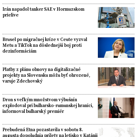
Irán napadol tanker SAE v Hormuzskom
prielive
Brusel po migračnej kríze v Ceute vyzval
Metu a TikTok na dôslednejší boj proti
dezinformáciám
Platby z plánu obnovy na digitalizačné
projekty na Slovensku môžu byť ohrozené,
varuje Zdechovský
Dron s veľkým množstvom výbušnín
explodoval pri bulharsko-rumunskej hranici,
informoval bulharský premiér
Prebudená Etna pozastavila v sobotu 8.
augusta dopoludnia prílety na letisko v Katánii