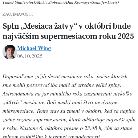
Times/ Shutterstock/Makic Slobodan/Dan Kosmayer/Jennifer-Davis)
ZAUJÍMAVOSTI
Spln „Mesiaca žatvy“ v októbri bude
najväčším supermesiacom roku 2025
Michael Wing
06.10.2025
Michael
Wing
Doposiaľ sme zažili deväť mesiacov roka, počas ktorých
sme mohli pozorovať iba malé až stredne veľké splny.
Astronómovia na jar minulého roka zaznamenali niekoľko
„útlych“ mesiacov. Boli medzi nimi štyri nevýrazné
mikromesiace. Tento stav sa zmení v októbri, keď sa naplno
začne sezóna supermesiacov, ktorú odštartuje najväčší spln
v roku. Nastane 6. októbra presne o 23.48 h, čím sa stane
splnom najbližším k jesennej rovnodennosti.