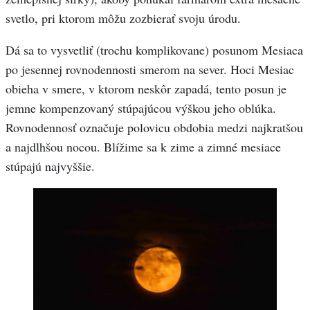
svetlo, pri ktorom môžu zozbierať svoju úrodu.
Dá sa to vysvetliť (trochu komplikovane) posunom Mesiaca
po jesennej rovnodennosti smerom na sever. Hoci Mesiac
obieha v smere, v ktorom neskôr zapadá, tento posun je
jemne kompenzovaný stúpajúcou výškou jeho oblúka.
Rovnodennosť označuje polovicu obdobia medzi najkratšou
a najdlhšou nocou. Blížime sa k zime a zimné mesiace
stúpajú najvyššie.