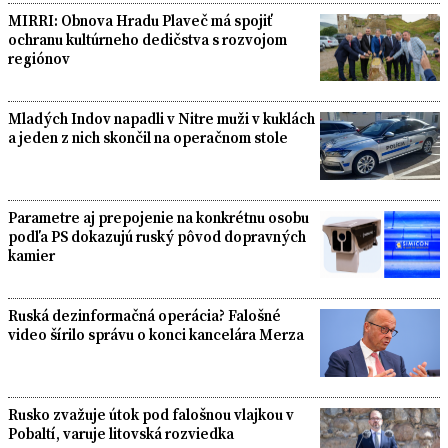
MIRRI: Obnova Hradu Plaveč má spojiť
ochranu kultúrneho dedičstva s rozvojom
regiónov
Mladých Indov napadli v Nitre muži v kuklách
a jeden z nich skončil na operačnom stole
Parametre aj prepojenie na konkrétnu osobu
podľa PS dokazujú ruský pôvod dopravných
kamier
Ruská dezinformačná operácia? Falošné
video šírilo správu o konci kancelára Merza
Rusko zvažuje útok pod falošnou vlajkou v
Pobaltí, varuje litovská rozviedka