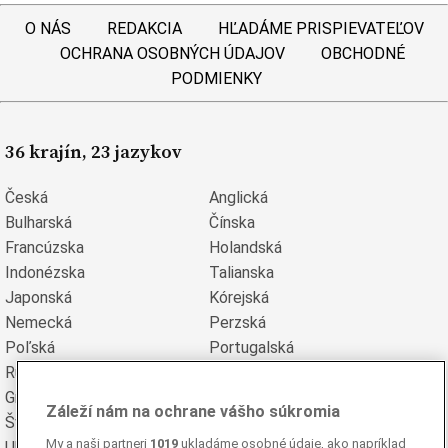
O NÁS
REDAKCIA
HĽADÁME PRISPIEVATEĽOV
OCHRANA OSOBNÝCH ÚDAJOV
OBCHODNÉ
PODMIENKY
36 krajín, 23 jazykov
Česká
Anglická
Bulharská
Čínska
Francúzska
Holandská
Indonézska
Talianska
Japonská
Kórejská
Nemecká
Perzská
Poľská
Portugalská
Rumunská
Ruská
Grécka
Španielska
Záleží nám na ochrane vášho súkromia
Švédska
Turecká
My a naši partneri
1019
ukladáme osobné údaje, ako napríklad
Ukrajinská
Vietnamská