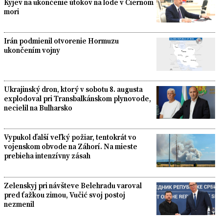
Kyjev na ukončenie útokov na lode v Čiernom
mori
Irán podmienil otvorenie Hormuzu
ukončením vojny
Ukrajinský dron, ktorý v sobotu 8. augusta
explodoval pri Transbalkánskom plynovode,
necielil na Bulharsko
Vypukol ďalší veľký požiar, tentokrát vo
vojenskom obvode na Záhorí. Na mieste
prebieha intenzívny zásah
Zelenskyj pri návšteve Belehradu varoval
pred ťažkou zimou, Vučić svoj postoj
nezmenil