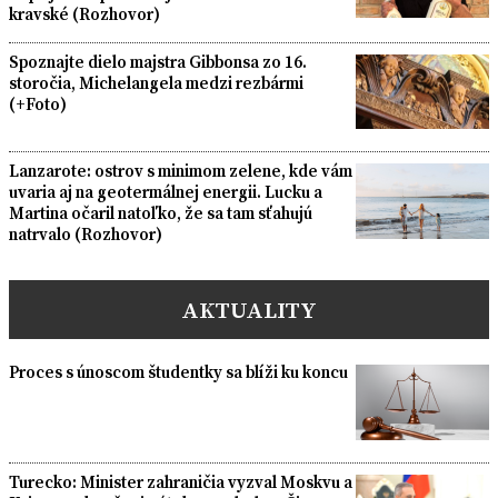
kravské (Rozhovor)
Spoznajte dielo majstra Gibbonsa zo 16.
storočia, Michelangela medzi rezbármi
(+Foto)
Lanzarote: ostrov s minimom zelene, kde vám
uvaria aj na geotermálnej energii. Lucku a
Martina očaril natoľko, že sa tam sťahujú
natrvalo (Rozhovor)
AKTUALITY
Proces s únoscom študentky sa blíži ku koncu
Turecko: Minister zahraničia vyzval Moskvu a