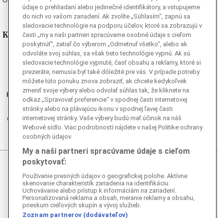
údaje o prehliadaní alebo jedinečné identifikátory, a vstupujeme
do nich vo vašom zariadení. Ak zvolíte „Súhlasím“, zapnú sa
sledovacie technológie na podporu účelov, ktoré sa zobrazujú v
Kde nás nájdete
časti „my a naši partneri spracúvame osobné údaje s cieľom
poskytnúť“, zatiaľ čo výberom „Odmetnuť všetko“, alebo ak
odvoláte svoj súhlas, sa však tieto technológie vypnú. Ak sú
Facebook
sledovacie technológie vypnuté, časť obsahu a reklamy, ktoré si
Instagram
prezeráte, nemusia byť také dôležité pre vás. V prípade potreby
G
môžete túto ponuku znova zobraziť, ak chcete kedykoľvek
Ganjing
zmeniť svoje výbery alebo odvolať súhlas tak, že kliknete na
Youtube
odkaz „Spravovať preferencie“ v spodnej časti internetovej
Twitter
stránky alebo na plávajúcu ikonu v spodnej ľavej časti
internetovej stránky. Vaše výbery budú mať účinok na náš
Telegram
Webové sídlo. Viac podrobností nájdete v našej Politike ochrany
RSS
osobných údajov.
My a naši partneri spracúvame údaje s cieľom
poskytovať:
© 2026 Epoch Times Slovensko
Používanie presných údajov o geografickej polohe. Aktívne
skenovanie charakteristík zariadenia na identifikáciu.
Všetky práva vyhradené. Publikovanie alebo ďalšie šírenie
Uchovávanie alebo prístup k informáciám na zariadení.
správ a fotografií zo zdrojov TASR je bez
Personalizovaná reklama a obsah, meranie reklamy a obsahu,
prieskum cieľových skupín a vývoj služieb.
predchádzajúceho písomného súhlasu TASR porušením
Zoznam partnerov (dodávateľov)
autorského zákona.