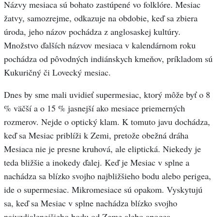
Názvy mesiaca sú bohato zastúpené vo folklóre. Mesiac
žatvy, samozrejme, odkazuje na obdobie, keď sa zbiera
úroda, jeho názov pochádza z anglosaskej kultúry.
Množstvo ďalších názvov mesiaca v kalendárnom roku
pochádza od pôvodných indiánskych kmeňov, príkladom sú
Kukuričný či Lovecký mesiac.
Dnes by sme mali uvidieť supermesiac, ktorý môže byť o 8
% väčší a o 15 % jasnejší ako mesiace priemerných
rozmerov. Nejde o optický klam. K tomuto javu dochádza,
keď sa Mesiac priblíži k Zemi, pretože obežná dráha
Mesiaca nie je presne kruhová, ale eliptická. Niekedy je
teda bližšie a inokedy ďalej. Keď je Mesiac v splne a
nachádza sa blízko svojho najbližšieho bodu alebo perigea,
ide o supermesiac. Mikromesiace sú opakom. Vyskytujú
sa, keď sa Mesiac v splne nachádza blízko svojho
najvzdialenejšieho bodu od Zeme alebo apogea.