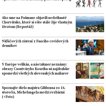
Ako sme na Pašmane objavili nedotknuté
Chorvátsko, ktoré si ešte stále žije vlastným
životom (Reportáž)
9 kľúčových zistení z Fauciho covidových
denníkov
V Európe velikán, u nás takmer neznámy:
obrazy Csontváryho Kosztku sú najdrahšie
spomedzi všetkých slovenských maliarov
Spoznajte dielo majstra Gibbonsa zo 16.
storočia, Michelangela medzi rezbármi
(+Foto)