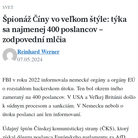
SVET
Špionáž Číny vo veľkom štýle: týka
sa najmenej 400 poslancov –
zodpovední mlčia
Reinhard Werner
07.05.2024
FBI v roku 2022 informovala nemecké orgány a orgány EÚ
o rozsiahlom hackerskom útoku. Ten bol okrem iného
zameraný na 400 poslancov. V USA a Veľkej Británii došlo
k súdnym procesom a sankciám. V Nemecku neboli o
útoku poslanci ani len informovaní.
Údajný špión Čínskej komunistickej strany (ČKS), ktorý
získal dôveru poslanca Európskeho parlamentu za AfD