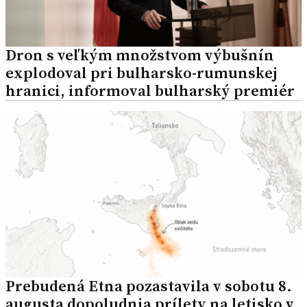
Dron s veľkým množstvom výbušnín
explodoval pri bulharsko-rumunskej
hranici, informoval bulharský premiér
Prebudená Etna pozastavila v sobotu 8.
augusta dopoludnia prílety na letisko v