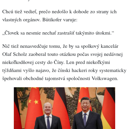
Chcú tiež vedieť, prečo nedošlo k dohode zo strany ich
vlastných orgánov. Bütikofer varuje:
„Človek sa nesmie nechať zastrašiť takýmito útokmi.“
Nič tiež nenasvedčuje tomu, že by sa spolkový kancelár
Olaf Scholz zaoberal touto otázkou počas svojej nedávnej
niekoľkodňovej cesty do Číny. Len pred niekoľkými
týždňami vyšlo najavo, že čínski hackeri roky systematicky
špehovali obchodné tajomstvá spoločnosti Volkswagen.