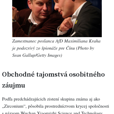
Zamestnanec poslanca AfD Maximiliana Kraha
je podozrivý zo špionáže pre Čínu (Photo by
Sean Gallup/Getty Images)
Obchodné tajomstvá osobitného
záujmu
Podľa predchádzajúcich zistení skupina známa aj ako
„Zirconium“, pôsobila prostredníctvom krycej spoločnosti
s názvom Wuchan Xiaoruizhi Science and Technology