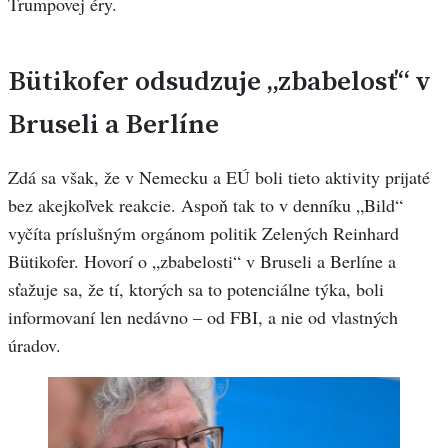
Trumpovej éry.
Bütikofer odsudzuje „zbabelosť“ v
Bruseli a Berlíne
Zdá sa však, že v Nemecku a EÚ boli tieto aktivity prijaté
bez akejkoľvek reakcie. Aspoň tak to v denníku „Bild“
vyčíta príslušným orgánom politik Zelených Reinhard
Bütikofer. Hovorí o „zbabelosti“ v Bruseli a Berlíne a
sťažuje sa, že tí, ktorých sa to potenciálne týka, boli
informovaní len nedávno – od FBI, a nie od vlastných
úradov.