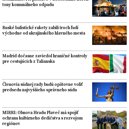
tony komunálneho odpadu
Ruské balistické rakety zabili troch ľudí
východne od ukrajinského hlavného mesta
Madrid dočasne zaviedol hraničné kontroly
pre cestujúcich z Talianska
Členovia súdnej rady budú opätovne voliť
predsedu najvyššieho správneho súdu
MIRRI: Obnova Hradu Plaveč má spojiť
ochranu kultúrneho dedičstva s rozvojom
regiónov