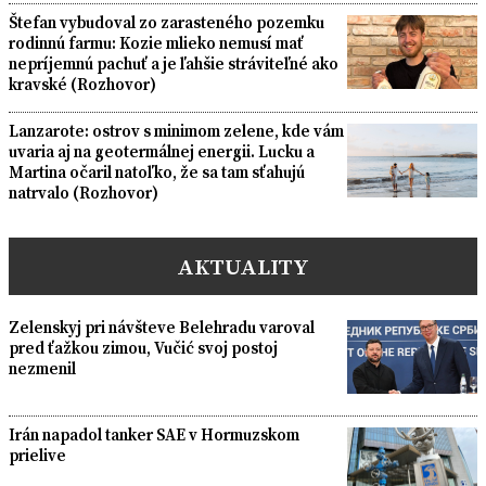
Štefan vybudoval zo zarasteného pozemku
rodinnú farmu: Kozie mlieko nemusí mať
nepríjemnú pachuť a je ľahšie stráviteľné ako
kravské (Rozhovor)
Lanzarote: ostrov s minimom zelene, kde vám
uvaria aj na geotermálnej energii. Lucku a
Martina očaril natoľko, že sa tam sťahujú
natrvalo (Rozhovor)
AKTUALITY
Zelenskyj pri návšteve Belehradu varoval
pred ťažkou zimou, Vučić svoj postoj
nezmenil
Irán napadol tanker SAE v Hormuzskom
prielive