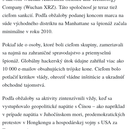
Company (Wuchan XRZ). Táto spoločnosť je teraz tiež
cieľom sankcií. Podľa obžaloby podanej koncom marca na
súde východného distriktu na Manhattane sa špionáž začala
minimálne v roku 2010.
Pokiaľ ide o osoby, ktoré boli cieľom skupiny, zameriavali
sa najmä na zahraničné spravodajstvo a priemyselnú
špionáž. Globálny hackerský útok údajne zahŕňal viac ako
10 000 e-mailov obsahujúcich trójske kone. Cieľom bolo
potlačiť kritikov vlády, ohroziť vládne inštitúcie a ukradnúť
obchodné tajomstvá.
Podľa obžaloby sa aktivity zintenzívnili vždy, keď sa
vystupňovalo geopolitické napätie s Čínou – ako napríklad
v prípade napätia v Juhočínskom mori, prodemokratických
protestov v Hongkongu a hospodárskej vojny s USA za