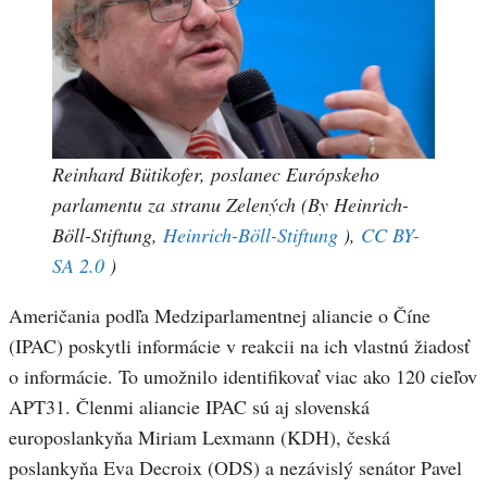
Reinhard Bütikofer, poslanec Európskeho
parlamentu za stranu Zelených (By Heinrich-
Böll-Stiftung,
Heinrich-Böll-Stiftung
),
CC BY-
SA 2.0
)
Američania podľa Medziparlamentnej aliancie o Číne
(IPAC) poskytli informácie v reakcii na ich vlastnú žiadosť
o informácie. To umožnilo identifikovať viac ako 120 cieľov
APT31. Členmi aliancie IPAC sú aj slovenská
europoslankyňa Miriam Lexmann (KDH), česká
poslankyňa Eva Decroix (ODS) a nezávislý senátor Pavel