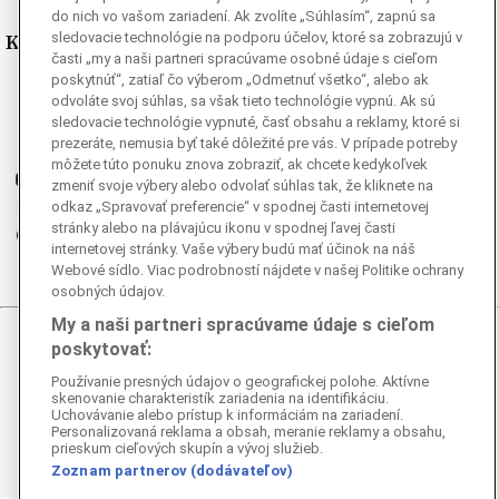
do nich vo vašom zariadení. Ak zvolíte „Súhlasím“, zapnú sa
Kde nás nájdete
sledovacie technológie na podporu účelov, ktoré sa zobrazujú v
časti „my a naši partneri spracúvame osobné údaje s cieľom
poskytnúť“, zatiaľ čo výberom „Odmetnuť všetko“, alebo ak
Facebook
odvoláte svoj súhlas, sa však tieto technológie vypnú. Ak sú
Instagram
sledovacie technológie vypnuté, časť obsahu a reklamy, ktoré si
prezeráte, nemusia byť také dôležité pre vás. V prípade potreby
G
Ganjing
môžete túto ponuku znova zobraziť, ak chcete kedykoľvek
Youtube
zmeniť svoje výbery alebo odvolať súhlas tak, že kliknete na
Twitter
odkaz „Spravovať preferencie“ v spodnej časti internetovej
stránky alebo na plávajúcu ikonu v spodnej ľavej časti
Telegram
internetovej stránky. Vaše výbery budú mať účinok na náš
RSS
Webové sídlo. Viac podrobností nájdete v našej Politike ochrany
osobných údajov.
My a naši partneri spracúvame údaje s cieľom
poskytovať:
© 2026 Epoch Times Slovensko
Používanie presných údajov o geografickej polohe. Aktívne
Všetky práva vyhradené. Publikovanie alebo ďalšie šírenie
skenovanie charakteristík zariadenia na identifikáciu.
správ a fotografií zo zdrojov TASR je bez
Uchovávanie alebo prístup k informáciám na zariadení.
Personalizovaná reklama a obsah, meranie reklamy a obsahu,
predchádzajúceho písomného súhlasu TASR porušením
prieskum cieľových skupín a vývoj služieb.
autorského zákona.
Zoznam partnerov (dodávateľov)