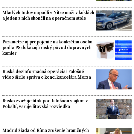
Mladých Indov napadli v Nitre muži v kuklách
a jeden z nich skončil na operačnom stole
Parametre aj prepojenie na konkrétnu osobu
podľa PS dokazujú ruský pôvod dopravných
kamier
Ruská dezinformačná operácia? Falošné
video šírilo správu o konci kancelára Merza
Rusko zvažuje útok pod falošnou vlajkou v
Pobaltí, varuje litovská rozviedka
Madrid žiada od Ríma zrušenie hraničných