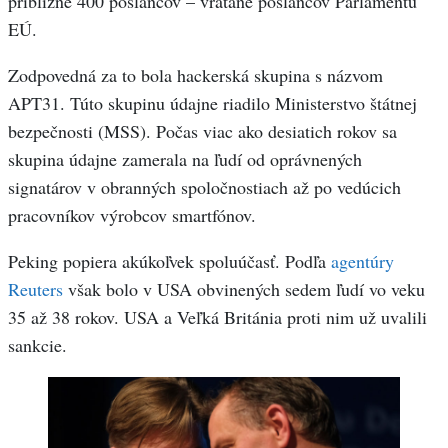
približne 400 poslancov – vrátane poslancov Parlamentu
EÚ.
Zodpovedná za to bola hackerská skupina s názvom
APT31. Túto skupinu údajne riadilo Ministerstvo štátnej
bezpečnosti (MSS). Počas viac ako desiatich rokov sa
skupina údajne zamerala na ľudí od oprávnených
signatárov v obranných spoločnostiach až po vedúcich
pracovníkov výrobcov smartfónov.
Peking popiera akúkoľvek spoluúčasť. Podľa
agentúry
Reuters
však bolo v USA obvinených sedem ľudí vo veku
35 až 38 rokov. USA a Veľká Británia proti nim už uvalili
sankcie.