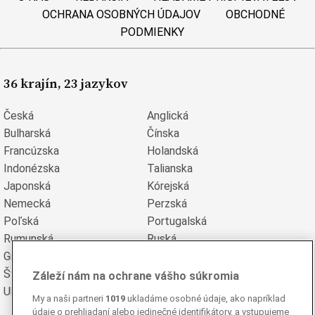
OCHRANA OSOBNÝCH ÚDAJOV
OBCHODNÉ
PODMIENKY
36 krajín, 23 jazykov
Česká
Anglická
Bulharská
Čínska
Francúzska
Holandská
Indonézska
Talianska
Japonská
Kórejská
Nemecká
Perzská
Poľská
Portugalská
Rumunská
Ruská
Grécka
Španielska
Švédska
Turecká
Záleží nám na ochrane vášho súkromia
Ukrajinská
Vietnamská
My a naši partneri
1019
ukladáme osobné údaje, ako napríklad
údaje o prehliadaní alebo jedinečné identifikátory, a vstupujeme