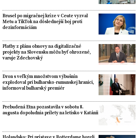
Brusel po migračnej kríze v Ceute vyzval
Metu a TikTok na dôslednejší boj proti
dezinformáciám
Platby z plánu obnovy na digitalizačné
projekty na Slovensku môžu byť ohrozené,
varuje Zdechovský
Dron s veľkým množstvom výbušnín
explodoval pri bulharsko-rumunskej hranici,
informoval bulharský premiér
Prebudená Etna pozastavila v sobotu 8.
augusta dopoludnia prílety na letisko v Katánii
Holandsko: Pri prístave v Rotterdame horeli