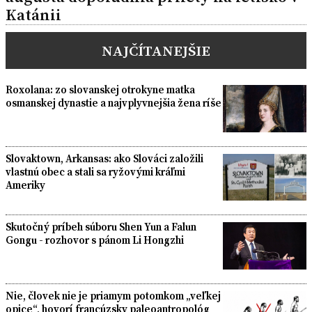
Katánii
NAJČÍTANEJŠIE
Roxolana: zo slovanskej otrokyne matka
osmanskej dynastie a najvplyvnejšia žena ríše
Slovaktown, Arkansas: ako Slováci založili
vlastnú obec a stali sa ryžovými kráľmi
Ameriky
Skutočný príbeh súboru Shen Yun a Falun
Gongu - rozhovor s pánom Li Hongzhi
Nie, človek nie je priamym potomkom „veľkej
opice“, hovorí francúzsky paleoantropológ