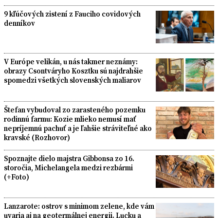
9 kľúčových zistení z Fauciho covidových
denníkov
V Európe velikán, u nás takmer neznámy:
obrazy Csontváryho Kosztku sú najdrahšie
spomedzi všetkých slovenských maliarov
Štefan vybudoval zo zarasteného pozemku
rodinnú farmu: Kozie mlieko nemusí mať
nepríjemnú pachuť a je ľahšie stráviteľné ako
kravské (Rozhovor)
Spoznajte dielo majstra Gibbonsa zo 16.
storočia, Michelangela medzi rezbármi
(+Foto)
Lanzarote: ostrov s minimom zelene, kde vám
uvaria aj na geotermálnej energii. Lucku a