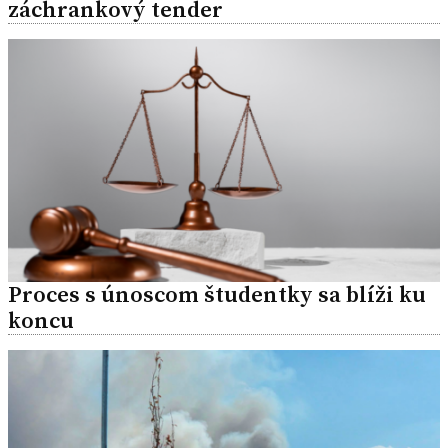
záchrankový tender
Proces s únoscom študentky sa blíži ku
koncu