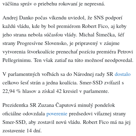
väčšina správ o priebehu rokovaní je nepresná.
Andrej Danko počas víkendu uviedol, že SNS podporí
každú vládu, kde by bol premiérom Robert Fico, aj keby
jeho strana nebola súčasťou vlády. Michal Šimečka, šéf
strany Progresívne Slovensko, je pripravený v záujme
vytvorenia štvorkoalície prenechať pozíciu premiéra Petrovi
Pellegrinimu. Ten však zatiaľ na túto možnosť neodpovedal.
V parlamentných voľbách sa do Národnej rady SR
dostalo
celkovo šesť strán a jedna koalícia. Smer-SSD zvíťazil s
22,94 % hlasov a získal 42 kresiel v parlamente.
Prezidentka SR Zuzana Čaputová minulý pondelok
oficiálne odovzdala
poverenie
predsedovi víťaznej strany
Smer-SSD, aby zostavil novú vládu. Robert Fico má na jej
zostavenie 14 dní.