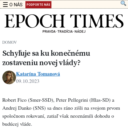
☰
O NÁS
PODPORTE NÁS
DOMOV
Schyľuje sa ku konečnému
zostaveniu novej vlády?
Katarína Tomanová
09.10.2023
Katarína
Tomanová
Robert Fico (Smer-SSD), Peter Pellegrini (Hlas-SD) a
Andrej Danko (SNS) sa dnes ráno zišli na svojom prvom
spoločnom rokovaní, zatiaľ však neoznámili dohodu o
budúcej vláde.