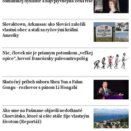
osmanskej dynastie a najvplyvnejšia žena ríše
Slovaktown, Arkansas: ako Slováci založili
vlastnú obec a stali sa ryžovými kráľmi
Ameriky
Nie, človek nie je priamym potomkom „veľkej
opice“, hovorí francúzsky paleoantropológ
Skutočný príbeh súboru Shen Yun a Falun
Gongu - rozhovor s pánom Li Hongzhi
Ako sme na Pašmane objavili nedotknuté
Chorvátsko, ktoré si ešte stále žije vlastným
životom (Reportáž)