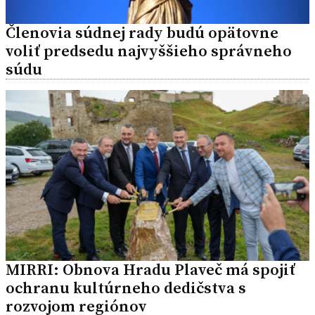
Členovia súdnej rady budú opätovne
voliť predsedu najvyššieho správneho
súdu
MIRRI: Obnova Hradu Plaveč má spojiť
ochranu kultúrneho dedičstva s
rozvojom regiónov