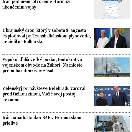
Irán podmienil otvorenie Hormuzu
ukončením vojny
Ukrajinský dron, ktorý v sobotu 8. augusta
explodoval pri Transbalkánskom plynovode,
necielil na Bulharsko
Vypukol ďalší veľký požiar, tentokrát vo
vojenskom obvode na Záhorí. Na mieste
prebieha intenzívny zásah
Zelenskyj pri návšteve Belehradu varoval
pred ťažkou zimou, Vučić svoj postoj
nezmenil
Irán napadol tanker SAE v Hormuzskom
prielive