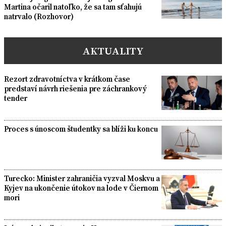
Martina očaril natoľko, že sa tam sťahujú
natrvalo (Rozhovor)
AKTUALITY
Rezort zdravotníctva v krátkom čase
predstaví návrh riešenia pre záchrankový
tender
Proces s únoscom študentky sa blíži ku koncu
Turecko: Minister zahraničia vyzval Moskvu a
Kyjev na ukončenie útokov na lode v Čiernom
mori