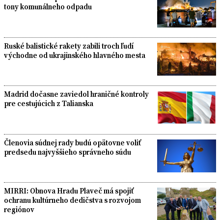
tony komunálneho odpadu
Ruské balistické rakety zabili troch ľudí
východne od ukrajinského hlavného mesta
Madrid dočasne zaviedol hraničné kontroly
pre cestujúcich z Talianska
Členovia súdnej rady budú opätovne voliť
predsedu najvyššieho správneho súdu
MIRRI: Obnova Hradu Plaveč má spojiť
ochranu kultúrneho dedičstva s rozvojom
regiónov