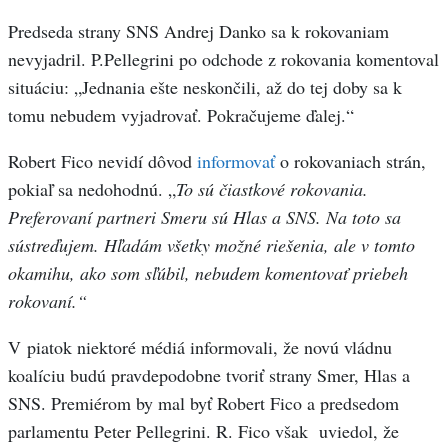
Predseda strany SNS Andrej Danko sa k rokovaniam
nevyjadril. P.Pellegrini po odchode z rokovania komentoval
situáciu: „Jednania ešte neskončili, až do tej doby sa k
tomu nebudem vyjadrovať. Pokračujeme ďalej.“
Robert Fico nevidí dôvod
informovať
o rokovaniach strán,
pokiaľ sa nedohodnú. „
To sú čiastkové rokovania.
Preferovaní partneri Smeru sú Hlas a SNS. Na toto sa
sústreďujem. Hľadám všetky možné riešenia, ale v tomto
okamihu, ako som sľúbil, nebudem komentovať priebeh
rokovaní.“
V piatok niektoré médiá informovali, že novú vládnu
koalíciu budú pravdepodobne tvoriť strany Smer, Hlas a
SNS. Premiérom by mal byť Robert Fico a predsedom
parlamentu Peter Pellegrini. R. Fico však uviedol, že