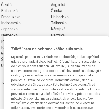
Česká
Anglická
Bulharská
Čínska
Francúzska
Holandská
Indonézska
Talianska
Japonská
Kórejská
Nemecká
Perzská
Poľská
Portugalská
Rumunská
Ruská
Záleží nám na ochrane vášho súkromia
Grécka
Španielska
My a naši partneri
1019
ukladáme osobné údaje, ako napríklad
Švédska
Turecká
údaje o prehliadaní alebo jedinečné identifikátory, a vstupujeme
Ukrajinská
Vietnamská
do nich vo vašom zariadení. Ak zvolíte „Súhlasím“, zapnú sa
sledovacie technológie na podporu účelov, ktoré sa zobrazujú v
časti „my a naši partneri spracúvame osobné údaje s cieľom
poskytnúť“, zatiaľ čo výberom „Odmetnuť všetko“, alebo ak
Kde nás nájdete
odvoláte svoj súhlas, sa však tieto technológie vypnú. Ak sú
sledovacie technológie vypnuté, časť obsahu a reklamy, ktoré si
Facebook
prezeráte, nemusia byť také dôležité pre vás. V prípade potreby
môžete túto ponuku znova zobraziť, ak chcete kedykoľvek
Instagram
zmeniť svoje výbery alebo odvolať súhlas tak, že kliknete na
G
Ganjing
odkaz „Spravovať preferencie“ v spodnej časti internetovej