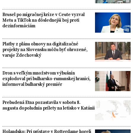
Brusel po migračnej kríze v Ceute vyzval
Metu a TikTok na dôslednejší boj proti
dezinformáciám
Platby z plánu obnovy na digitalizačné
projekty na Slovensku môžu byť ohrozené,
varuje Zdechovský
Dron s veľkým množstvom výbušnín
explodoval pri bulharsko-rumunskej hranici,
informoval bulharský premiér
Prebudená Etna pozastavila v sobotu 8.
augusta dopoludnia prílety na letisko v Katánii
Holandsko: Pri prístave v Rotterdame horeli