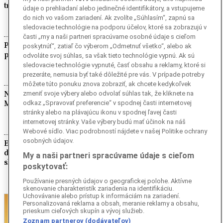
trojstrannú obrannú dohodu
údaje o prehliadaní alebo jedinečné identifikátory, a vstupujeme
do nich vo vašom zariadení. Ak zvolíte „Súhlasím“, zapnú sa
sledovacie technológie na podporu účelov, ktoré sa zobrazujú v
časti „my a naši partneri spracúvame osobné údaje s cieľom
Polícia v Španielsku rozložila veľkú sieť
poskytnúť“, zatiaľ čo výberom „Odmetnuť všetko“, alebo ak
pašerákov migrantov v Stredozemnom mori
odvoláte svoj súhlas, sa však tieto technológie vypnú. Ak sú
sledovacie technológie vypnuté, časť obsahu a reklamy, ktoré si
prezeráte, nemusia byť také dôležité pre vás. V prípade potreby
môžete túto ponuku znova zobraziť, ak chcete kedykoľvek
Návrh na dočasné vypnutie siete X pobúril
zmeniť svoje výbery alebo odvolať súhlas tak, že kliknete na
Muska, zaútočil na Tondelierovú
odkaz „Spravovať preferencie“ v spodnej časti internetovej
stránky alebo na plávajúcu ikonu v spodnej ľavej časti
internetovej stránky. Vaše výbery budú mať účinok na náš
Webové sídlo. Viac podrobností nájdete v našej Politike ochrany
osobných údajov.
Európska komisia varuje pred šírením
dezertifikácie. Riziko sa približuje aj k
My a naši partneri spracúvame údaje s cieľom
slovenským hraniciam
poskytovať:
Používanie presných údajov o geografickej polohe. Aktívne
skenovanie charakteristík zariadenia na identifikáciu.
Uchovávanie alebo prístup k informáciám na zariadení.
Personalizovaná reklama a obsah, meranie reklamy a obsahu,
prieskum cieľových skupín a vývoj služieb.
Zoznam partnerov (dodávateľov)