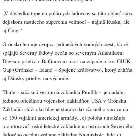
„V dôsledku topenia polárnych ľadovcov sa táto oblasť stáva
dejiskom rastúceho súperenia veľmocí – najmä Ruska, ale
aj Číny.“
Grónsko lemuje dvojica jedinečných vodných ciest, ktoré
spájajú Severný ľadový oceán so severným Atlantikom:
Davisov prieliv v Baffinovom mori na západe a tzv. GIUK
Gap (Grónsko – Island – Spojené kráľovstvo), ktorý zahŕňa
aj Dánsky prieliv, na východe.
Thule – súčasná vesmírna základňa Pituffik – je naďalej
jedinou oficiálnou vojenskou základňou USA v Grónsku.
Základňa slúži ako hlavné stanovisko včasného varovania
so 150 vojakmi americkej armády. Jej poloha umožňuje
monitorovať ruské letecké základne na ostrovoch Severného
ľadového oceánu vrátane základne Nagurskoje, kde sú