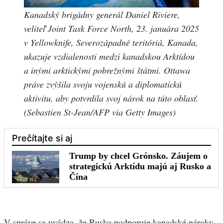
Kanadský brigádny generál Daniel Riviere,
veliteľ Joint Task Force North, 23. januára 2025
v Yellowknife, Severozápadné teritóriá, Kanada,
ukazuje vzdialenosti medzi kanadskou Arktídou
a inými arktickými pobrežnými štátmi. Ottawa
práve zvýšila svoju vojenskú a diplomatickú
aktivitu, aby potvrdila svoj nárok na túto oblasť.
(Sebastien St-Jean/AFP via Getty Images)
V správe sa uvádza, že Rusko podporuje kanadské nároky,