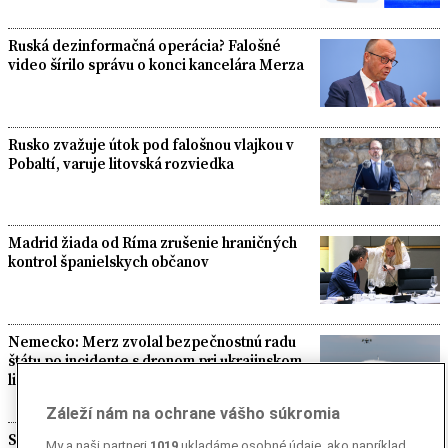
Ruská dezinformačná operácia? Falošné
video šírilo správu o konci kancelára Merza
Rusko zvažuje útok pod falošnou vlajkou v
Pobaltí, varuje litovská rozviedka
Madrid žiada od Ríma zrušenie hraničných
kontrol španielskych občanov
Nemecko: Merz zvolal bezpečnostnú radu
štátu po incidente s dronom pri ukrajinskom
lietadle
Záleží nám na ochrane vášho súkromia
Saudská Arábia, Pakistan a Turecko podpísali
My a naši partneri
1019
ukladáme osobné údaje, ako napríklad