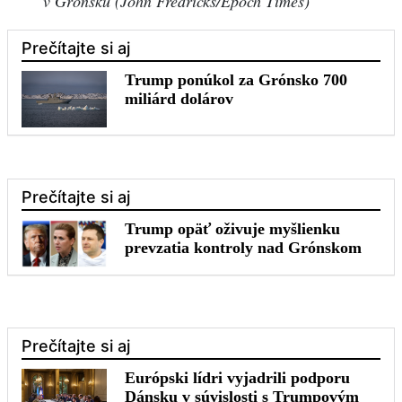
v Grónsku (John Fredricks/Epoch Times)