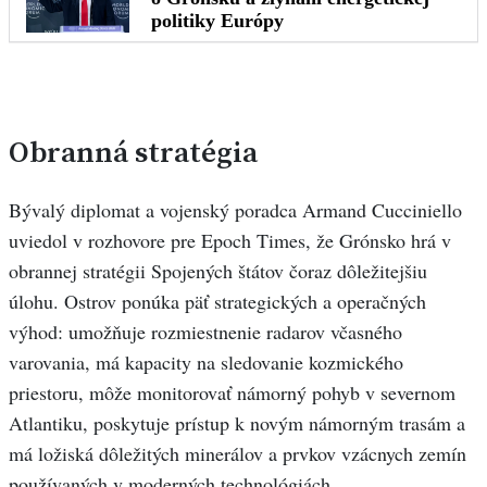
Obranná stratégia
Bývalý diplomat a vojenský poradca Armand Cucciniello
uviedol v rozhovore pre Epoch Times, že Grónsko hrá v
obrannej stratégii Spojených štátov čoraz dôležitejšiu
úlohu. Ostrov ponúka päť strategických a operačných
výhod: umožňuje rozmiestnenie radarov včasného
varovania, má kapacity na sledovanie kozmického
priestoru, môže monitorovať námorný pohyb v severnom
Atlantiku, poskytuje prístup k novým námorným trasám a
má ložiská dôležitých minerálov a prvkov vzácnych zemín
používaných v moderných technológiách.