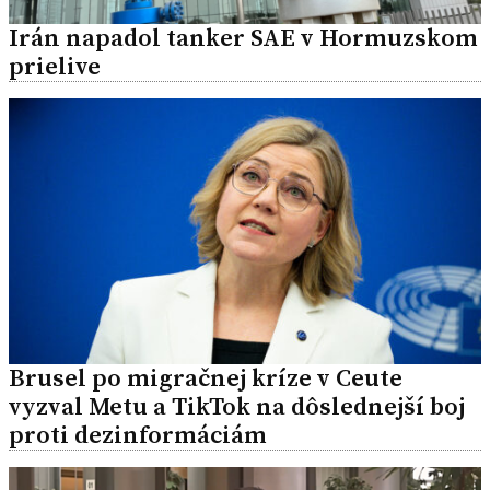
Irán napadol tanker SAE v Hormuzskom
prielive
Brusel po migračnej kríze v Ceute
vyzval Metu a TikTok na dôslednejší boj
proti dezinformáciám