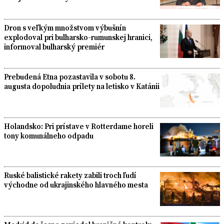
Dron s veľkým množstvom výbušnín
explodoval pri bulharsko-rumunskej hranici,
informoval bulharský premiér
Prebudená Etna pozastavila v sobotu 8.
augusta dopoludnia prílety na letisko v Katánii
Holandsko: Pri prístave v Rotterdame horeli
tony komunálneho odpadu
Ruské balistické rakety zabili troch ľudí
východne od ukrajinského hlavného mesta