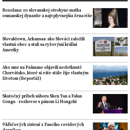
Roxolana: zo slovanskej otrokyne matka
osmanskej dynastie a najvplyvnejšia žena ríše
Slovaktown, Arkansas: ako Slováci založili
vlastnú obec a stali sa ryžovými kráľmi
Ameriky
Ako sme na Pašmane objavili nedotknuté
Chorvátsko, ktoré si ešte stále žije vlastným
životom (Reportáž)
Skutočný príbeh súboru Shen Yun a Falun
Gongu - rozhovor s pánom Li Hongzhi
9 kľúčových zistení z Fauciho covidových
denníkov