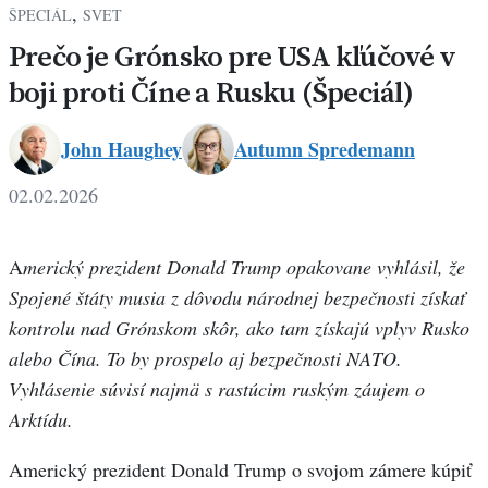
,
ŠPECIÁL
SVET
Prečo je Grónsko pre USA kľúčové v
boji proti Číne a Rusku (Špeciál)
John Haughey
Autumn Spredemann
John
Autumn
02.02.2026
Haughey
Spredemann
A
merický prezident Donald Trump opakovane vyhlásil, že
Spojené štáty musia z dôvodu národnej bezpečnosti získať
kontrolu nad Grónskom skôr, ako tam získajú vplyv Rusko
alebo Čína. To by prospelo aj bezpečnosti NATO.
Vyhlásenie súvisí najmä s rastúcim ruským záujem o
Arktídu.
Americký prezident Donald Trump o svojom zámere kúpiť