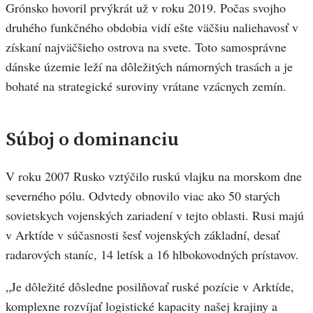
Grónsko hovoril prvýkrát už v roku 2019. Počas svojho
druhého funkčného obdobia vidí ešte väčšiu naliehavosť v
získaní najväčšieho ostrova na svete. Toto samosprávne
dánske územie leží na dôležitých námorných trasách a je
bohaté na strategické suroviny vrátane vzácnych zemín.
Súboj o dominanciu
V roku 2007 Rusko vztýčilo ruskú vlajku na morskom dne
severného pólu. Odvtedy obnovilo viac ako 50 starých
sovietskych vojenských zariadení v tejto oblasti. Rusi majú
v Arktíde v súčasnosti šesť vojenských základní, desať
radarových staníc, 14 letísk a 16 hlbokovodných prístavov.
„Je dôležité dôsledne posilňovať ruské pozície v Arktíde,
komplexne rozvíjať logistické kapacity našej krajiny a