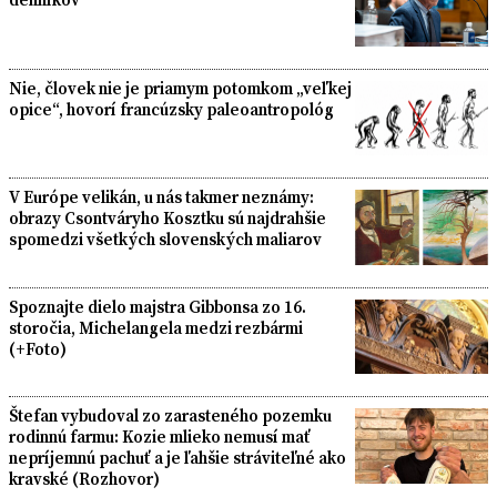
Nie, človek nie je priamym potomkom „veľkej
opice“, hovorí francúzsky paleoantropológ
V Európe velikán, u nás takmer neznámy:
obrazy Csontváryho Kosztku sú najdrahšie
spomedzi všetkých slovenských maliarov
Spoznajte dielo majstra Gibbonsa zo 16.
storočia, Michelangela medzi rezbármi
(+Foto)
Štefan vybudoval zo zarasteného pozemku
rodinnú farmu: Kozie mlieko nemusí mať
nepríjemnú pachuť a je ľahšie stráviteľné ako
kravské (Rozhovor)