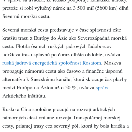
pretože si robí výlučný nárok na 3 500 míľ (5600 km) dlhú
Severnú morskú cestu.
Severná morská cesta predstavuje v čase splavnosti ešte
kratšiu trasu z Európy do Ázie ako Severozápadná morská
cesta. Flotila ôsmich ruských jadrových ľadoborcov
udržiava trasu splavnú po čoraz dlhšie obdobie, uvádza
ruská jadrová energetická spoločnosť Rosatom
. Moskva
propaguje námornú cestu ako časovo a finančne úspornú
alternatívu k Suezskému kanálu, ktorá skracuje čas plavby
medzi Európou a Áziou až o 50 %, uvádza
správa
Arktického inštitútu.
Rusko a Čína spoločne pracujú na rozvoji arktických
námorných ciest vrátane rozvoja Transpolárnej morskej
cesty, priamej trasy cez severný pól, ktorá by bola kratšia a