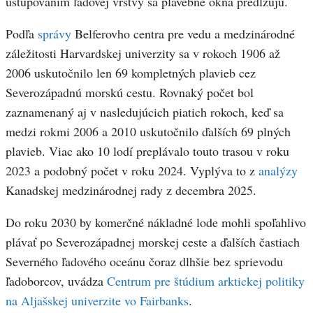
ustupovaním ľadovej vrstvy sa plavebné okná predlžujú.
Podľa
správy
Belferovho centra pre vedu a medzinárodné
záležitosti Harvardskej univerzity sa v rokoch 1906 až
2006 uskutočnilo len 69 kompletných plavieb cez
Severozápadnú morskú cestu. Rovnaký počet bol
zaznamenaný aj v nasledujúcich piatich rokoch, keď sa
medzi rokmi 2006 a 2010 uskutočnilo ďalších 69 plných
plavieb. Viac ako 10 lodí preplávalo touto trasou v roku
2023 a podobný počet v roku 2024. Vyplýva to z
analýzy
Kanadskej medzinárodnej rady z decembra 2025.
Do roku 2030 by komerčné nákladné lode mohli spoľahlivo
plávať po Severozápadnej morskej ceste a ďalších častiach
Severného ľadového oceánu čoraz dlhšie bez sprievodu
ľadoborcov, uvádza
Centrum pre štúdium arktickej politiky
na Aljašskej univerzite vo Fairbanks
.