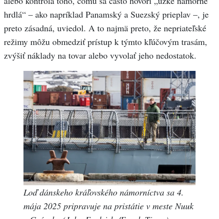
alebo kontrola toho, čomu sa často hovorí „úzke námorné
hrdlá“ – ako napríklad Panamský a Suezský prieplav –, je
preto zásadná, uviedol. A to najmä preto, že nepriateľské
režimy môžu obmedziť prístup k týmto kľúčovým trasám,
zvýšiť náklady na tovar alebo vyvolať jeho nedostatok.
Loď dánskeho kráľovského námorníctva sa 4.
mája 2025 pripravuje na pristátie v meste Nuuk