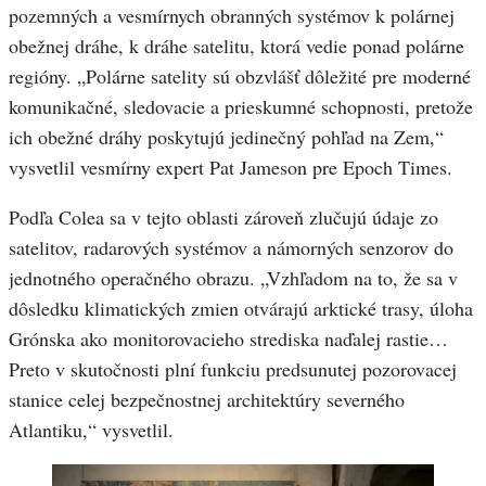
pozemných a vesmírnych obranných systémov k polárnej
obežnej dráhe, k dráhe satelitu, ktorá vedie ponad polárne
regióny. „Polárne satelity sú obzvlášť dôležité pre moderné
komunikačné, sledovacie a prieskumné schopnosti, pretože
ich obežné dráhy poskytujú jedinečný pohľad na Zem,“
vysvetlil vesmírny expert Pat Jameson pre Epoch Times.
Podľa Colea sa v tejto oblasti zároveň zlučujú údaje zo
satelitov, radarových systémov a námorných senzorov do
jednotného operačného obrazu. „Vzhľadom na to, že sa v
dôsledku klimatických zmien otvárajú arktické trasy, úloha
Grónska ako monitorovacieho strediska naďalej rastie…
Preto v skutočnosti plní funkciu predsunutej pozorovacej
stanice celej bezpečnostnej architektúry severného
Atlantiku,“ vysvetlil.