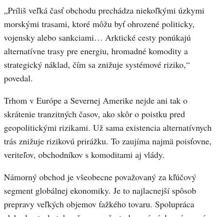
„Príliš veľká časť obchodu prechádza niekoľkými úzkymi
morskými trasami, ktoré môžu byť ohrozené politicky,
vojensky alebo sankciami… Arktické cesty ponúkajú
alternatívne trasy pre energiu, hromadné komodity a
strategický náklad, čím sa znižuje systémové riziko,“
povedal.
Trhom v Európe a Severnej Amerike nejde ani tak o
skrátenie tranzitných časov, ako skôr o poistku pred
geopolitickými rizikami. Už sama existencia alternatívnych
trás znižuje rizikovú prirážku. To zaujíma najmä poisťovne,
veriteľov, obchodníkov s komoditami aj vlády.
Námorný obchod je všeobecne považovaný za kľúčový
segment globálnej ekonomiky. Je to najlacnejší spôsob
prepravy veľkých objemov ťažkého tovaru. Spolupráca