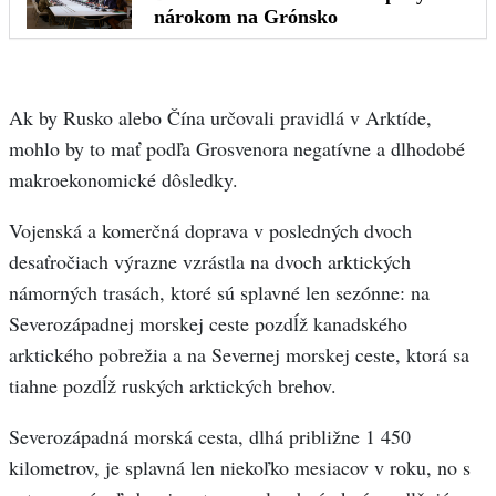
Ak by Rusko alebo Čína určovali pravidlá v Arktíde,
mohlo by to mať podľa Grosvenora negatívne a dlhodobé
makroekonomické dôsledky.
Vojenská a komerčná doprava v posledných dvoch
desaťročiach výrazne vzrástla na dvoch arktických
námorných trasách, ktoré sú splavné len sezónne: na
Severozápadnej morskej ceste pozdĺž kanadského
arktického pobrežia a na Severnej morskej ceste, ktorá sa
tiahne pozdĺž ruských arktických brehov.
Severozápadná morská cesta, dlhá približne 1 450
kilometrov, je splavná len niekoľko mesiacov v roku, no s