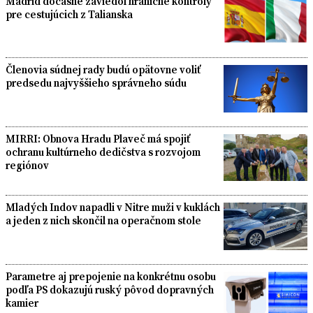
Madrid dočasne zaviedol hraničné kontroly
pre cestujúcich z Talianska
Členovia súdnej rady budú opätovne voliť
predsedu najvyššieho správneho súdu
MIRRI: Obnova Hradu Plaveč má spojiť
ochranu kultúrneho dedičstva s rozvojom
regiónov
Mladých Indov napadli v Nitre muži v kuklách
a jeden z nich skončil na operačnom stole
Parametre aj prepojenie na konkrétnu osobu
podľa PS dokazujú ruský pôvod dopravných
kamier