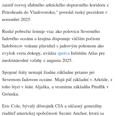
zaistiť rozvoj sľubného arktického dopravného koridoru z
Petrohradu do Vladivostoku,“ povedal ruský prezident v
novembri 2025.
Ruské pobrežie lemuje viac ako polovicu Severného
ľadového oceánu a krajina disponuje väčším počtom
ľadoborcov vrátane plavidiel s jadrovým pohonom ako
zvyšok sveta dokopy, uvádza
správa
Inštitútu Atlas pre
medzinárodné vzťahy z augusta 2025.
Spojené štáty nemajú žiadne základne priamo pri
Severnom ľadovom oceáne. Majú päť základní v Arktíde, z
toho štyri v štáte Aljaška, a vesmírnu základňu Pituffik v
Grónsku.
Eric Cole, bývalý dôstojník CIA a súčasný generálny
riaditeľ americkej spoločnosti Secure Anchor, ktorá sa