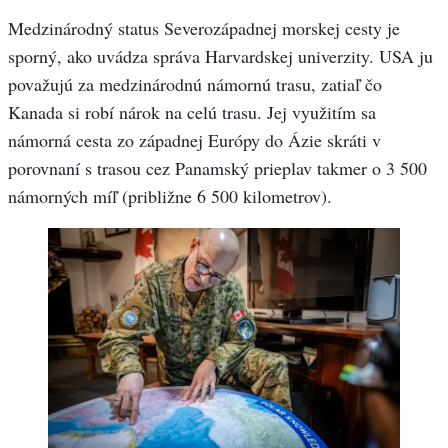
Medzinárodný status Severozápadnej morskej cesty je
sporný, ako uvádza správa Harvardskej univerzity. USA ju
považujú za medzinárodnú námornú trasu, zatiaľ čo
Kanada si robí nárok na celú trasu. Jej využitím sa
námorná cesta zo západnej Európy do Ázie skráti v
porovnaní s trasou cez Panamský prieplav takmer o 3 500
námorných míľ (približne 6 500 kilometrov).