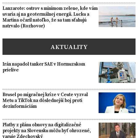
Lanzarote: ostrov s minimom zelene, kde vám
uvaria aj na geotermálnej energii. Lucku a
Martina očaril natoľko, že sa tam sťahujú
natrvalo (Rozhovor)
AKTUALITY
Irán napadol tanker SAE v Hormuzskom
prielive
Brusel po migračnej kríze v Ceute vyzval
Metu a TikTok na dôslednejší boj proti
dezinformáciám
Platby z plánu obnovy na digitalizačné
projekty na Slovensku môžu byť ohrozené,
varuje Zdechovský