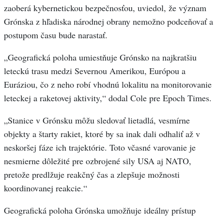
zaoberá kybernetickou bezpečnosťou, uviedol, že význam
Grónska z hľadiska národnej obrany nemožno podceňovať a
postupom času bude narastať.
„Geografická poloha umiestňuje Grónsko na najkratšiu
leteckú trasu medzi Severnou Amerikou, Európou a
Euráziou, čo z neho robí vhodnú lokalitu na monitorovanie
leteckej a raketovej aktivity,“ dodal Cole pre Epoch Times.
„Stanice v Grónsku môžu sledovať lietadlá, vesmírne
objekty a štarty rakiet, ktoré by sa inak dali odhaliť až v
neskoršej fáze ich trajektórie. Toto včasné varovanie je
nesmierne dôležité pre ozbrojené sily USA aj NATO,
pretože predlžuje reakčný čas a zlepšuje možnosti
koordinovanej reakcie.“
Geografická poloha Grónska umožňuje ideálny prístup