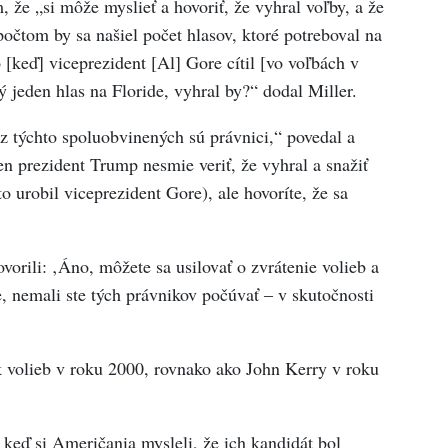
že „si môže myslieť a hovoriť, že vyhral voľby, a že
počtom by sa našiel počet hlasov, ktoré potreboval na
o [keď] viceprezident [Al] Gore cítil [vo voľbách v
ý jeden hlas na Floride, vyhral by?“ dodal Miller.
z týchto spoluobvinených sú právnici,“ povedal a
len prezident Trump nesmie veriť, že vyhral a snažiť
o urobil viceprezident Gore), ale hovoríte, že sa
vorili: ‚Áno, môžete sa usilovať o zvrátenie volieb a
nie, nemali ste tých právnikov počúvať – v skutočnosti
 volieb v roku 2000, rovnako ako John Kerry v roku
keď si Američania mysleli, že ich kandidát bol