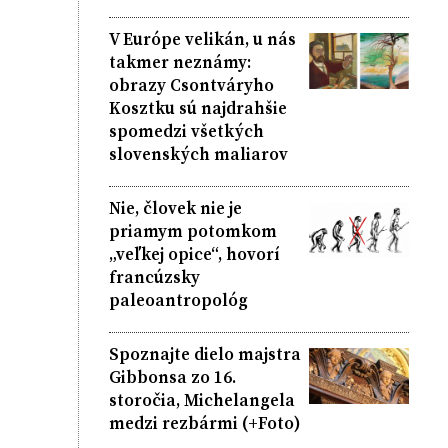
V Európe velikán, u nás
takmer neznámy:
obrazy Csontváryho
Kosztku sú najdrahšie
spomedzi všetkých
slovenských maliarov
Nie, človek nie je
priamym potomkom
„veľkej opice“, hovorí
francúzsky
paleoantropológ
Spoznajte dielo majstra
Gibbonsa zo 16.
storočia, Michelangela
medzi rezbármi (+Foto)