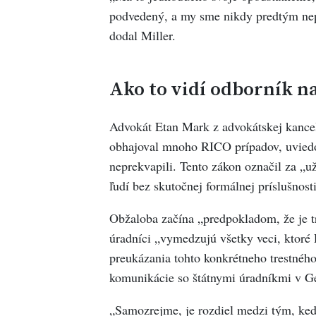
podvedený, a my sme nikdy predtým nepo
dodal Miller.
Ako to vidí odborník n
Advokát Etan Mark z advokátskej kance
obhajoval mnoho RICO prípadov, uviedo
neprekvapili. Tento zákon označil za „u
ľudí bez skutočnej formálnej príslušnost
Obžaloba začína „predpokladom, že je tr
úradníci „vymedzujú všetky veci, ktoré
preukázania tohto konkrétneho trestného 
komunikácie so štátnymi úradníkmi v Ge
„Samozrejme, je rozdiel medzi tým, keď