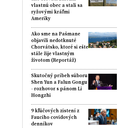
vlastnú obec a stali sa
ryžovými kráľmi
Ameriky
Ako sme na Pašmane
objavili nedotknuté
Chorvátsko, ktoré si ešte
stále žije vlastným
životom (Reportáž)
Skutočný príbeh súboru
Shen Yun a Falun Gongu
- rozhovor s pánom Li
Hongzhi
9 kľúčových zistení z
Fauciho covidových
denníkov