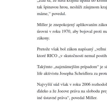
tak špinavou hrou, neslúži záujmom kraji
máme,“ povedal.
Miller je znepokojený aplikovaním záko
úrovni v roku 1970, aby bojoval proti m
zákony.
Pretože však bol zákon napísaný „veľmi 
ktoré RICO „v skutočnosti nemal postih
Takýmto „najznámejším prípadom“ je sit
life aktivistu Josepha Scheidlera za prot
Najvyšší súd však v roku 2006 rozhodol
ďaleko a že Joeove práva na slobodu pr
iné ústavné práva“, povedal Miller.