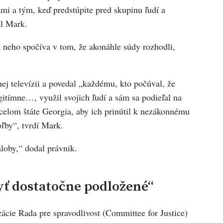
mi a tým, keď predstúpite pred skupinu ľudí a
al Mark.
eho spočíva v tom, že akonáhle súdy rozhodli,
ej televízii a povedal „každému, kto počúval, že
gitímne…, využil svojich ľudí a sám sa podieľal na
celom štáte Georgia, aby ich prinútil k nezákonnému
ľby“, tvrdí Mark.
loby,“ dodal právnik.
yť dostatočne podložené“
ácie Rada pre spravodlivost (Committee for Justice)