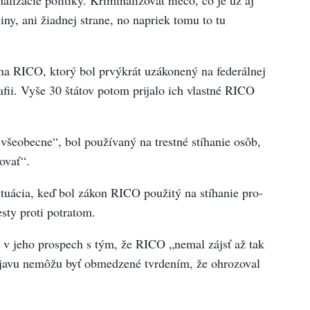
ny, ani žiadnej strane, no napriek tomu to tu
na RICO, ktorý bol prvýkrát uzákonený na federálnej
afii. Vyše 30 štátov potom prijalo ich vlastné RICO
všeobecne“, bol používaný na trestné stíhanie osôb,
ovať“.
uácia, keď bol zákon RICO použitý na stíhanie pro-
esty proti potratom.
 v jeho prospech s tým, že RICO „nemal zájsť až tak
ejavu nemôžu byť obmedzené tvrdením, že ohrozoval