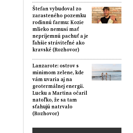
Štefan vybudoval zo
zarasteného pozemku
rodinnú farmu: Kozie
mlieko nemusí mať
nepríjemnú pachuť a je
ľahšie stráviteľné ako
kravské (Rozhovor)
Lanzarote: ostrov s
minimom zelene, kde
vám uvaria aj na
geotermálnej energii.
Lucku a Martina očaril
natoľko, že sa tam
sťahujú natrvalo
(Rozhovor)