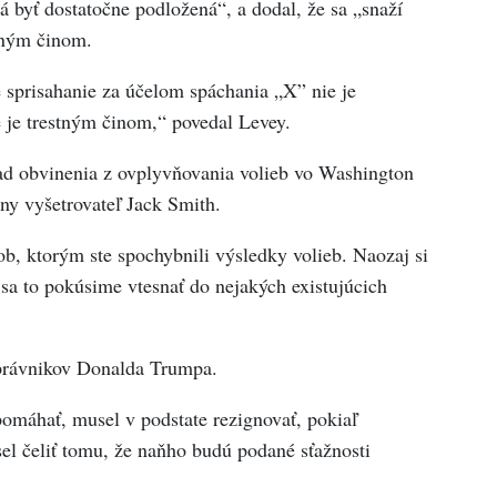
 byť dostatočne podložená“, a dodal, že sa „snaží
tným činom.
e sprisahanie za účelom spáchania „X” nie je
 je trestným činom,“ povedal Levey.
ad obvinenia z ovplyvňovania volieb vo Washington
tny vyšetrovateľ Jack Smith.
b, ktorým ste spochybnili výsledky volieb. Naozaj si
z sa to pokúsime vtesnať do nejakých existujúcich
 právnikov Donalda Trumpa.
omáhať, musel v podstate rezignovať, pokiaľ
el čeliť tomu, že naňho budú podané sťažnosti