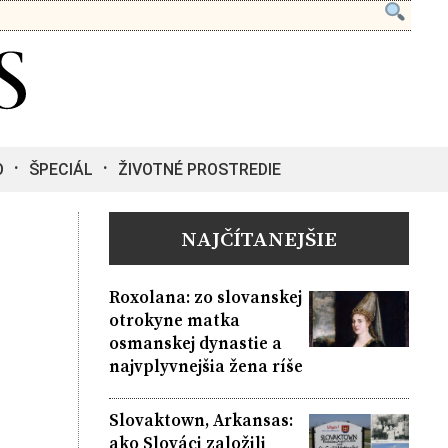
O
ŠPECIÁL
ŽIVOTNÉ PROSTREDIE
NAJČÍTANEJŠIE
Roxolana: zo slovanskej
otrokyne matka
osmanskej dynastie a
najvplyvnejšia žena ríše
Slovaktown, Arkansas:
ako Slováci založili