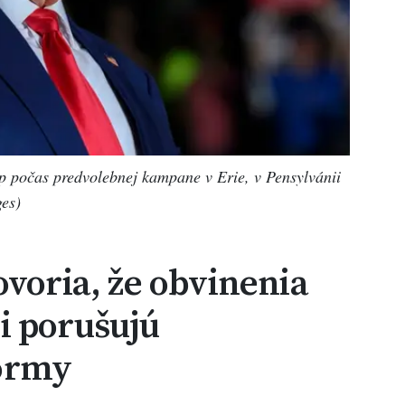
 počas predvolebnej kampane v Erie, v Pensylvánii
ges)
ovoria, že obvinenia
i porušujú
ormy