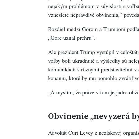
nejakým problémom v súvislosti s voľba
vznesiete nepravdivé obvinenia,“ poved
Rozdiel medzi Gorom a Trumpom podľa n
„Gore uznal prehru“.
Ale prezident Trump vystúpil v celoštátn
voľby boli ukradnuté a výsledky sú nele
komunikácii s rôznymi predstaviteľmi v 
konaniu, ktoré by mu pomohlo zvrátiť vo
„A myslím, že práve v tom je jadro obža
Obvinenie „nevyzerá b
Advokát Curt Levey z neziskovej organiz