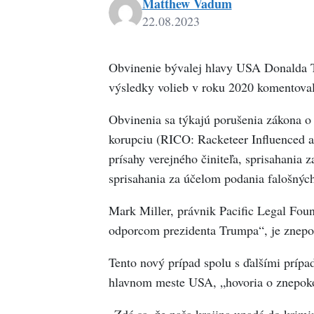
Matthew Vadum
22.08.2023
Obvinenie bývalej hlavy USA Donalda Tr
výsledky volieb v roku 2020 komentova
Obvinenia sa týkajú porušenia zákona o
korupciu (RICO: Racketeer Influenced a
prísahy verejného činiteľa, sprisahania 
sprisahania za účelom podania falošný
Mark Miller, právnik Pacific Legal Found
odporcom prezidenta Trumpa“, je znepo
Tento nový prípad spolu s ďalšími prípa
hlavnom meste USA, „hovoria o znepokoj
„Zdá sa, že naša krajina upadá do krimin