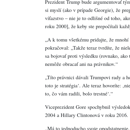
Prezident Trump bude argumentovať tým, 
si myslí (ako v prípade Georgie), že pre
víťazstvo – nie je to odlišné od toho, ak
roku 2000], že keby ste prepočítali každ
„A k tomu všetkému pridajte, že mnohí 
pokračoval: „Takže teraz tvrdíte, že nie
sa bojovať proti výsledku (rovnako, ako t
nemôže obracať ani na právnikov.“
„Títo právnici dávali Trumpovi rady a ho
toto je stratégia‘. Ale teraz hovoríte: ‚
to, čo vám radili, bolo trestné‘.“
Viceprezident Gore spochybnil výsledok
2004 a Hillary Clintonová v roku 2016.
„Má to jednoducho svoje opodstatnenie, 