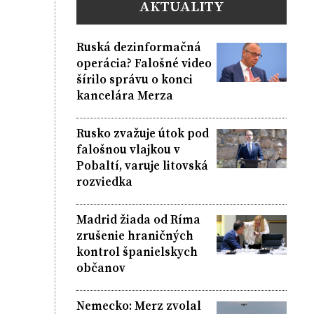
AKTUALITY
Ruská dezinformačná
operácia? Falošné video
šírilo správu o konci
kancelára Merza
Rusko zvažuje útok pod
falošnou vlajkou v
Pobaltí, varuje litovská
rozviedka
Madrid žiada od Ríma
zrušenie hraničných
kontrol španielskych
občanov
Nemecko: Merz zvolal