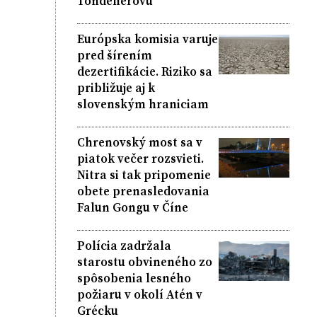
Tondelierovú
Európska komisia varuje
pred šírením
dezertifikácie. Riziko sa
približuje aj k
slovenským hraniciam
Chrenovský most sa v
piatok večer rozsvieti.
Nitra si tak pripomenie
obete prenasledovania
Falun Gongu v Číne
Polícia zadržala
starostu obvineného zo
spôsobenia lesného
požiaru v okolí Atén v
Grécku