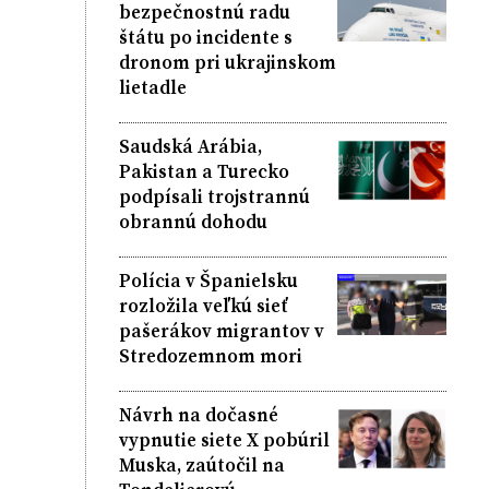
bezpečnostnú radu
štátu po incidente s
dronom pri ukrajinskom
lietadle
Saudská Arábia,
Pakistan a Turecko
podpísali trojstrannú
obrannú dohodu
Polícia v Španielsku
rozložila veľkú sieť
pašerákov migrantov v
Stredozemnom mori
Návrh na dočasné
vypnutie siete X pobúril
Muska, zaútočil na