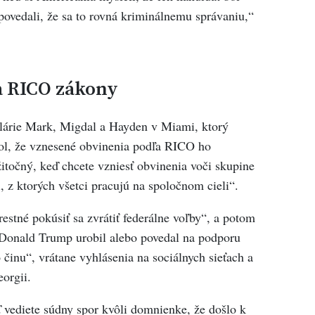
vedali, že sa to rovná kriminálnemu správaniu,“
a RICO zákony
lárie Mark, Migdal a Hayden v Miami, ktorý
l, že vznesené obvinenia podľa RICO ho
žitočný, keď chcete vzniesť obvinenia voči skupine
i, z ktorých všetci pracujú na spoločnom cieli“.
estné pokúsiť sa zvrátiť federálne voľby“, a potom
 Donald Trump urobil alebo povedal na podporu
činu“, vrátane vyhlásenia na sociálnych sieťach a
orgii.
 vediete súdny spor kvôli domnienke, že došlo k