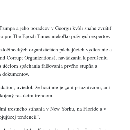
umpa a jeho poradcov v Georgii kvôli snahe zvrátiť
lo pre The Epoch Times niekoľko právnych expertov.
 zločineckých organizáciách páchajúcich vydieranie a
nd Corrupt Organizations), navádzania k porušeniu
za účelom spáchania falšovania prvého stupňa a
ch dokumentov.
ation, uviedol, že hoci nie je „ani priaznivcom, ani
kojený rastúcim trendom.
dmi trestného stíhania v New Yorku, na Floride a v
ujúcej tendencii“.
alizácie politiky. Kriminalizovať niečo, čo je už aj