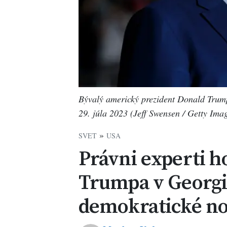
Bývalý americký prezident Donald Trump
29. júla 2023 (Jeff Swensen / Getty Ima
»
SVET
USA
Právni experti h
Trumpa v Georgi
demokratické n