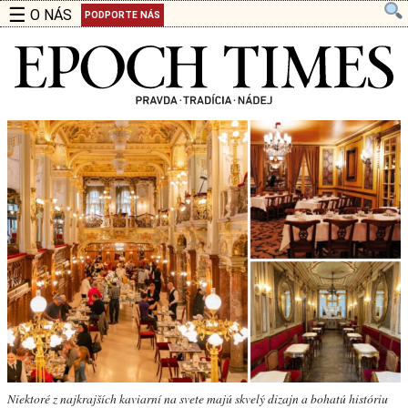
☰
O NÁS
PODPORTE NÁS
Niektoré z najkrajších kaviarní na svete majú skvelý dizajn a bohatú históriu