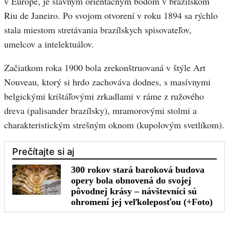
v Európe, je slávnym orientačným bodom v brazílskom
Riu de Janeiro. Po svojom otvorení v roku 1894 sa rýchlo
stala miestom stretávania brazílskych spisovateľov,
umelcov a intelektuálov.
Začiatkom roka 1900 bola zrekonštruovaná v štýle Art
Nouveau, ktorý si hrdo zachováva dodnes, s masívnymi
belgickými krištáľovými zrkadlami v ráme z ružového
dreva (palisander brazílsky), mramorovými stolmi a
charakteristickým strešným oknom (kupolovým svetlíkom).