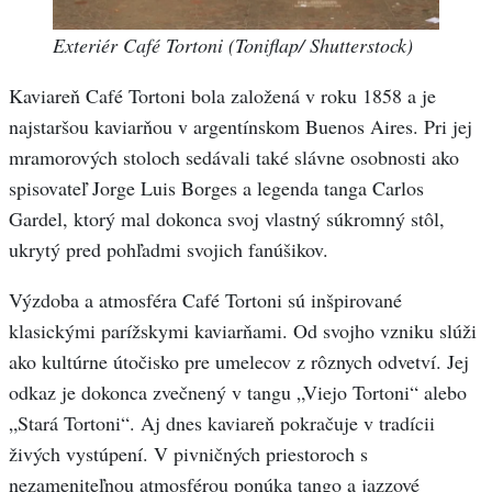
Exteriér Café Tortoni (Toniflap/ Shutterstock)
Kaviareň Café Tortoni bola založená v roku 1858 a je
najstaršou kaviarňou v argentínskom Buenos Aires. Pri jej
mramorových stoloch sedávali také slávne osobnosti ako
spisovateľ Jorge Luis Borges a legenda tanga Carlos
Gardel, ktorý mal dokonca svoj vlastný súkromný stôl,
ukrytý pred pohľadmi svojich fanúšikov.
Výzdoba a atmosféra Café Tortoni sú inšpirované
klasickými parížskymi kaviarňami. Od svojho vzniku slúži
ako kultúrne útočisko pre umelecov z rôznych odvetví. Jej
odkaz je dokonca zvečnený v tangu „Viejo Tortoni“ alebo
„Stará Tortoni“. Aj dnes kaviareň pokračuje v tradícii
živých vystúpení. V pivničných priestoroch s
nezameniteľnou atmosférou ponúka tango a jazzové