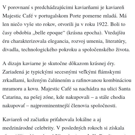
V porovnaní s predchádzajúcimi kaviarňami je kaviareň
Majestic Café v portugalskom Porte pomerne mladá. Má
len niečo vyše sto rokov, otvorili ju v roku 1922. Boli to
časy obdobia „belle epoque“ (krásna epocha). Vtedajšiu
éru charakterizovala elegancia, rozvoj umenia, literatúry,
divadla, technologického pokroku a spoločenského života.
A dizajn kaviarne je skutočne dôkazom krásnej éry.
Zariadená je typickými secesnými veľkými flámskymi
zrkadlami, koženým čalúnením a rafinovanou kombináciou
mramoru a kovu. Majestic Café sa nachádza na ulici Santa
Catarina, na pešej zóne, kde nakupovali – a stále chodia
nakupovať – najprominentnejší členovia spoločnosti.
Kaviareň od začiatku priťahovala lokálne a aj
medzinárodné celebrity. V posledných rokoch si získala