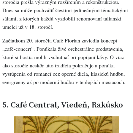
storočia prešla výrazným rozšírením a rekonštrukciou.
Dnes sa môže pochváliť šiestimi jedinečnými tématickými
sálami, z ktorých každú vyzdobili renomovaní talianski
umelci už v 18. storočí.
Začiatkom 20. storočia Cafè Florian zaviedla koncept
„cafè-concert“. Ponúkala živé orchestrálne predstavenia,
ktoré si hostia mohli vychutnať pri popíjaní kávy. O viac
ako storočie neskôr táto tradícia pokračuje a ponúka
vystúpenia od romancí cez operné diela, klasickú hudbu,
evergreeny až po modernú hudbu v teplejších mesiacoch.
5.
Café Central, Viedeň, Rakúsko