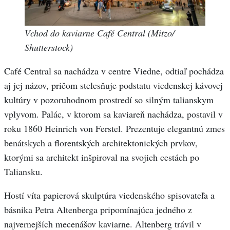
Vchod do kaviarne Café Central (Mitzo/
Shutterstock)
Café Central sa nachádza v centre Viedne, odtiaľ pochádza
aj jej názov, pričom stelesňuje podstatu viedenskej kávovej
kultúry v pozoruhodnom prostredí so silným talianskym
vplyvom. Palác, v ktorom sa kaviareň nachádza, postavil v
roku 1860 Heinrich von Ferstel. Prezentuje elegantnú zmes
benátskych a florentských architektonických prvkov,
ktorými sa architekt inšpiroval na svojich cestách po
Taliansku.
Hostí víta papierová skulptúra viedenského spisovateľa a
básnika Petra Altenberga pripomínajúca jedného z
najvernejších mecenášov kaviarne. Altenberg trávil v