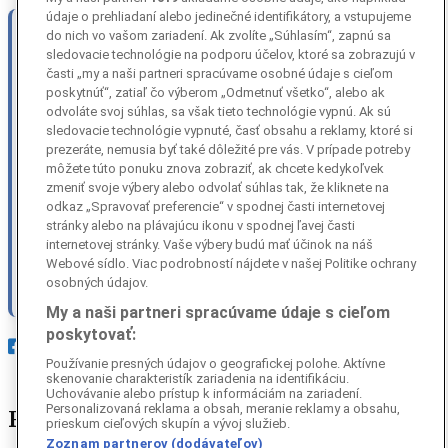
údaje o prehliadaní alebo jedinečné identifikátory, a vstupujeme
Váš názor nás zaujíma! Pomôžte
do nich vo vašom zariadení. Ak zvolíte „Súhlasím“, zapnú sa
nám zlepšovať obsah hodnotením
sledovacie technológie na podporu účelov, ktoré sa zobrazujú v
časti „my a naši partneri spracúvame osobné údaje s cieľom
tohto článku.
poskytnúť“, zatiaľ čo výberom „Odmetnuť všetko“, alebo ak
odvoláte svoj súhlas, sa však tieto technológie vypnú. Ak sú
sledovacie technológie vypnuté, časť obsahu a reklamy, ktoré si
prezeráte, nemusia byť také dôležité pre vás. V prípade potreby
môžete túto ponuku znova zobraziť, ak chcete kedykoľvek
zmeniť svoje výbery alebo odvolať súhlas tak, že kliknete na
odkaz „Spravovať preferencie“ v spodnej časti internetovej
stránky alebo na plávajúcu ikonu v spodnej ľavej časti
internetovej stránky. Vaše výbery budú mať účinok na náš
Webové sídlo. Viac podrobností nájdete v našej Politike ochrany
osobných údajov.
My a naši partneri spracúvame údaje s cieľom
poskytovať:
ZDIEĽAŤ ČLÁNOK
Používanie presných údajov o geografickej polohe. Aktívne
skenovanie charakteristík zariadenia na identifikáciu.
Uchovávanie alebo prístup k informáciám na zariadení.
Personalizovaná reklama a obsah, meranie reklamy a obsahu,
Prečítajte si aj
prieskum cieľových skupín a vývoj služieb.
Zoznam partnerov (dodávateľov)