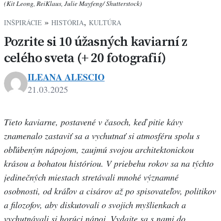
(Kit Leong, ReiKlaus, Julie Mayfeng/ Shutterstock)
»
,
INŠPIRÁCIE
HISTÓRIA
KULTÚRA
Pozrite si 10 úžasných kaviarní z
celého sveta (+ 20 fotografií)
ILEANA ALESCIO
21.03.2025
Tieto kaviarne, postavené v časoch, keď pitie kávy
znamenalo zastaviť sa a vychutnať si atmosféru spolu s
obľúbeným nápojom, zaujmú svojou architektonickou
krásou a bohatou históriou. V priebehu rokov sa na týchto
jedinečných miestach stretávali mnohé významné
osobnosti, od kráľov a cisárov až po spisovateľov, politikov
a filozofov, aby diskutovali o svojich myšlienkach a
vychutnávali si horúci nápoj. Vydajte sa s nami do