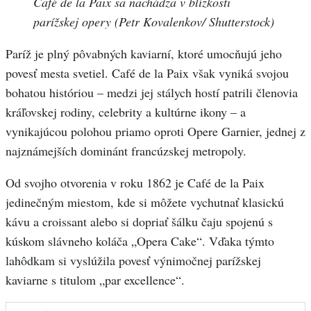
Café de la Paix sa nachádza v blízkosti
parížskej opery (Petr Kovalenkov/ Shutterstock)
Paríž je plný pôvabných kaviarní, ktoré umocňujú jeho
povesť mesta svetiel. Café de la Paix však vyniká svojou
bohatou históriou – medzi jej stálych hostí patrili členovia
kráľovskej rodiny, celebrity a kultúrne ikony – a
vynikajúcou polohou priamo oproti Opere Garnier, jednej z
najznámejších dominánt francúzskej metropoly.
Od svojho otvorenia v roku 1862 je Café de la Paix
jedinečným miestom, kde si môžete vychutnať klasickú
kávu a croissant alebo si dopriať šálku čaju spojenú s
kúskom slávneho koláča „Opera Cake“. Vďaka týmto
lahôdkam si vyslúžila povesť výnimočnej parížskej
kaviarne s titulom „par excellence“.