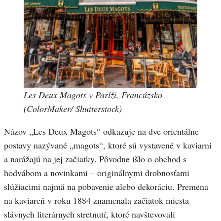
Les Deux Magots v Paríži, Francúzsko
(ColorMaker/ Shutterstock)
Názov „Les Deux Magots“ odkazuje na dve orientálne
postavy nazývané „magots“, ktoré sú vystavené v kaviarni
a narážajú na jej začiatky. Pôvodne išlo o obchod s
hodvábom a novinkami – originálnymi drobnosťami
slúžiacimi najmä na pobavenie alebo dekoráciu. Premena
na kaviareň v roku 1884 znamenala začiatok miesta
slávnych literárnych stretnutí, ktoré navštevovali