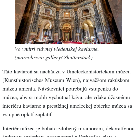
Vo vnútri
slávnej
viedenskej kaviarne.
(marcobrivio.gallery/ Shutterstock)
Táto kaviareň sa nachádza v Umeleckohistorickom múzeu
(Kunsthistorisches Museum Wien), najväčšom rakúskom
múzeu umenia. Návštevníci potrebujú vstupenku do
múzea, aby si mohli vychutnať kávu, ale vďaka úžasnému
interiéru kaviarne a prestížnej umeleckej zbierke múzea sa
vstupné oplatí zaplatiť.
Interiér múzea je bohato zdobený mramorom, dekoratívnou
štukovou omietkou, ornamentmi z lístkového zlata a