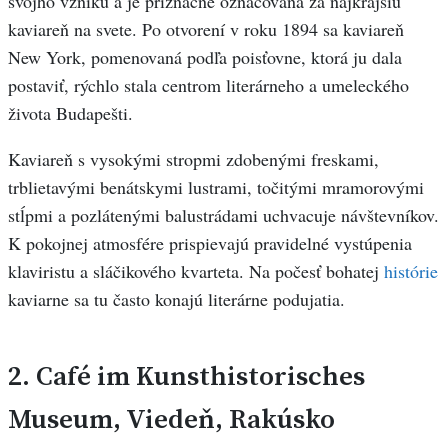
svojho vzniku a je príznačne označovaná za najkrajšiu
kaviareň na svete. Po otvorení v roku 1894 sa kaviareň
New York, pomenovaná podľa poisťovne, ktorá ju dala
postaviť, rýchlo stala centrom literárneho a umeleckého
života Budapešti.
Kaviareň s vysokými stropmi zdobenými freskami,
trblietavými benátskymi lustrami, točitými mramorovými
stĺpmi a pozlátenými balustrádami uchvacuje návštevníkov.
K pokojnej atmosfére prispievajú pravidelné vystúpenia
klaviristu a sláčikového kvarteta. Na počesť bohatej
histórie
kaviarne sa tu často konajú literárne podujatia.
2.
Café im Kunsthistorisches
Museum, Viedeň, Rakúsko