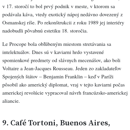
v 17. storočí to bol prvý podnik v meste, v ktorom sa
podávala káva, vtedy exotický nápoj nedávno dovezený z
Osmanskej ríše. Po rekonštrukcii z roku 1989 jej interiéry
nadobudli pôvabnú estetiku 18. storočia.
Le Procope bola obľúbeným miestom stretávania sa
intelektuálov. Dnes sú v kaviarni hrdo vystavené
spomienkové predmety od slávnych mecenášov, ako boli
Voltaire a Jean-Jacques Rousseau. Jeden zo zakladateľov
Spojených štátov – Benjamin Franklin – keď v Paríži
pôsobil ako americký diplomat, vraj v tejto kaviarni počas
americkej revolúcie vypracoval návrh francúzsko-americkej
aliancie.
9.
Café Tortoni, Buenos Aires,