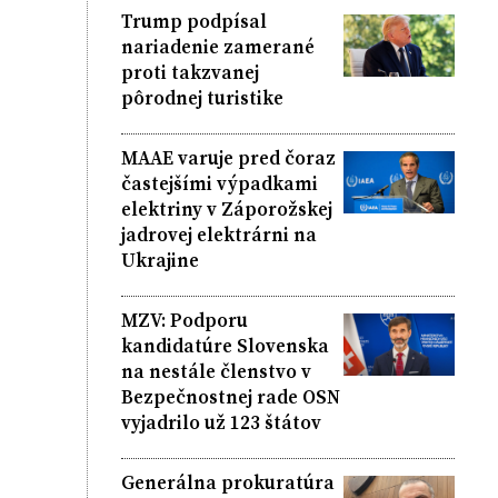
Trump podpísal
nariadenie zamerané
proti takzvanej
pôrodnej turistike
MAAE varuje pred čoraz
častejšími výpadkami
elektriny v Záporožskej
jadrovej elektrárni na
Ukrajine
MZV: Podporu
kandidatúre Slovenska
na nestále členstvo v
Bezpečnostnej rade OSN
vyjadrilo už 123 štátov
Generálna prokuratúra