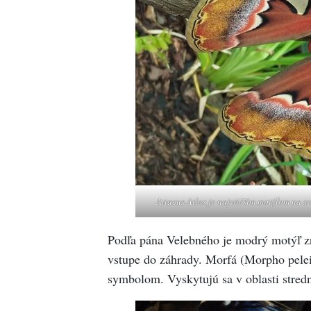
Attacus Atlas je najväčším motýľom na s
Podľa pána Velebného je modrý motýľ zr
vstupe do záhrady. Morfá (Morpho pelei
symbolom. Vyskytujú sa v oblasti stredn