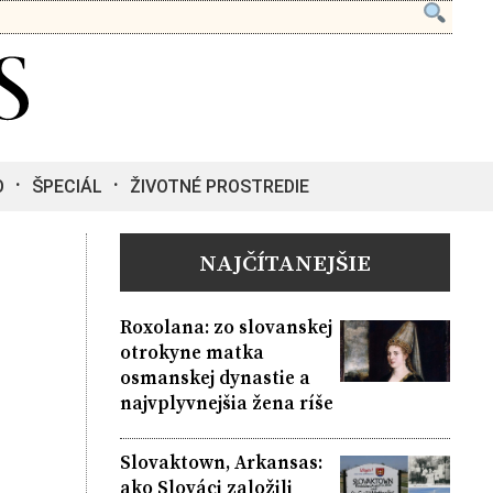
O
ŠPECIÁL
ŽIVOTNÉ PROSTREDIE
NAJČÍTANEJŠIE
Roxolana: zo slovanskej
otrokyne matka
osmanskej dynastie a
najvplyvnejšia žena ríše
Slovaktown, Arkansas:
ako Slováci založili