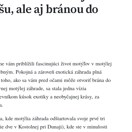
u, ale aj bránou do
e vám priblížili fascinujúci život motýľov v motýlej
bným. Pokojná a zároveň exotická záhrada plná
 toho, ako sa vám pred očami môže otvoriť brána do
nej motýlej záhrade, sa stala jedna vízia
tevníkom kúsok exotiky a neobyčajnej krásy, za
a.
, kde motýlia záhrada odštartovala svoje prvé tri
ie dve v Kostolnej pri Dunaji), kde ste v minulosti