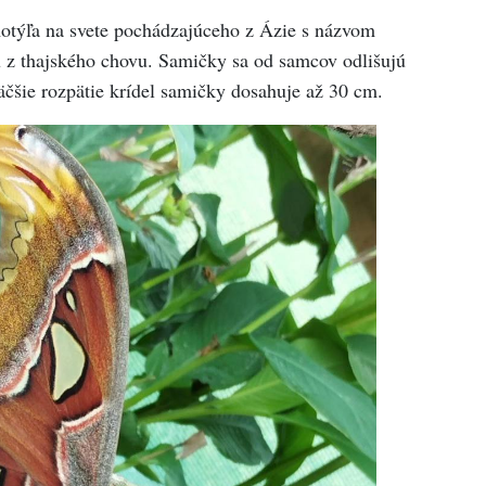
otýľa na svete pochádzajúceho z Ázie s názvom
ú z thajského chovu. Samičky sa od samcov odlišujú
čšie rozpätie krídel samičky dosahuje až 30 cm.