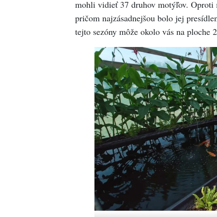
mohli vidieť 37 druhov motýľov. Oproti
pričom najzásadnejšou bolo jej presídle
tejto sezóny môže okolo vás na ploche 