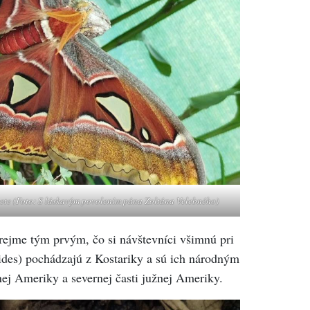
vete (Foto: S láskavým povolením pána Zoltána Velebného)
ejme tým prvým, čo si návštevníci všimnú pri
des) pochádzajú z Kostariky a sú ich národným
ej Ameriky a severnej časti južnej Ameriky.