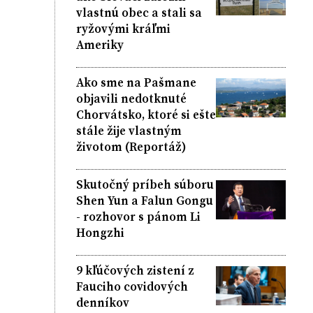
vlastnú obec a stali sa
ryžovými kráľmi
Ameriky
Ako sme na Pašmane
objavili nedotknuté
Chorvátsko, ktoré si ešte
stále žije vlastným
životom (Reportáž)
Skutočný príbeh súboru
Shen Yun a Falun Gongu
- rozhovor s pánom Li
Hongzhi
9 kľúčových zistení z
Fauciho covidových
denníkov