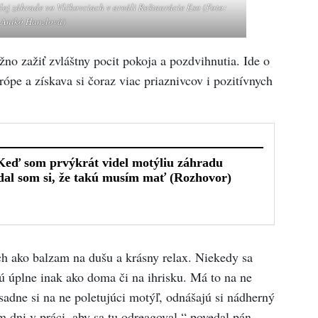
lej záhrade vo Vlčkovciach v areáli Reštaurácie Eso (Foto:
Anikó Hanzlová)
o zažiť zvláštny pocit pokoja a pozdvihnutia. Ide o
ópe a získava si čoraz viac priaznivcov i pozitívnych
ich ako balzam na dušu a krásny relax. Niekedy sa
ú úplne inak ako doma či na ihrisku. Má to na ne
sadne si na ne poletujúci motýľ, odnášajú si nádherný
m dni v práci, aby sa tu odreagoval,“ povedal pán