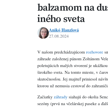
balzamom na duš
iného sveta
Anikó Hanzlová
27.08.2024
Anikó
Hanzlová
V našom predchádzajúcom
rozhovore
sm
záhrade založenej pánom Zoltánom Vele
poletujúcich malých stvorení je ukážkou
širokého sveta. Na tomto mieste, v čarov
skutočnosťou. Jej majiteľ priniesol návš
ktorou už nemusia cestovať do zahraniči
Začiatky
záhrady
siahajú do okolia Senca
sezóny (prvú na včelárskej paseke a ďalš