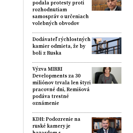
podala protesty proti
rozhodnutiam
samospráv o určeniach
volebných obvodov
Dodávateľ rýchlostných
kamier odmieta, že by
boli z Ruska
Výzva MIRRI
Developments za 30
miliónov trvala len štyri
pracovné dni, Remišová
podáva trestné
oznámenie
KDH: Podozrenie na
ruské kamery je
hazardom s