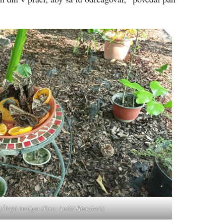
opĺňajú energiu (Foto: Anikó Hanzlová)