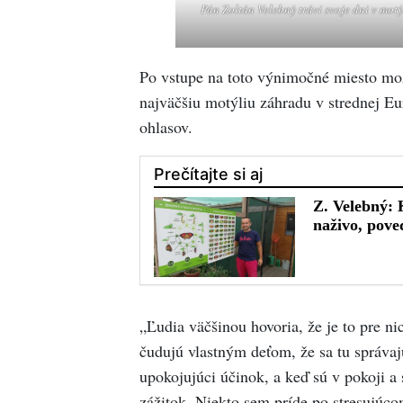
Pán Zoltán Velebný trávi svoje dni v motý
Po vstupe na toto výnimočné miesto možn
najväčšiu motýliu záhradu v strednej Eur
ohlasov.
„Ľudia väčšinou hovoria, že je to pre n
čudujú vlastným deťom, že sa tu správaj
upokojujúci účinok, a keď sú v pokoji a 
zážitok. Niekto sem príde po stresujúco