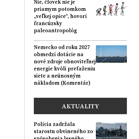
Nie, človek nie je
priamym potomkom
„veľkej opice“, hovorí
francúzsky
paleoantropológ
Nemecko od roku 2027
obmedzí dotácie na
nové zdroje obnoviteľnej
energie kvôli preťaženiu
siete a neúnosným
nákladom (Komentár)
AKTUALITY
Polícia zadržala
starostu obvineného zo
spôsobenia lesného