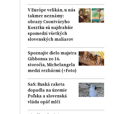
V Európe velikán, u nás
takmer neznámy:
obrazy Csontváryho
Kosztku sú najdrahšie
spomedzi všetkých
slovenských maliarov
Spoznajte dielo majstra
Gibbonsa zo 16.
storočia, Michelangela
medzi rezbármi (+Foto)
SaS: Ruská raketa
dopadla na územie
Poľska a slovenská
vláda opäť mlčí