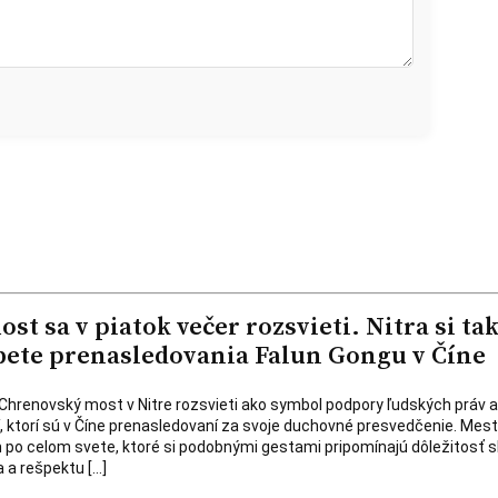
t sa v piatok večer rozsvieti. Nitra si ta
ete prenasledovania Falun Gongu v Číne
a Chrenovský most v Nitre rozsvieti ako symbol podpory ľudských práv a
dí, ktorí sú v Číne prenasledovaní za svoje duchovné presvedčenie. Mest
 po celom svete, ktoré si podobnými gestami pripomínajú dôležitosť 
 a rešpektu […]