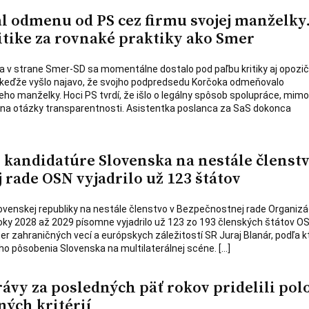
l odmenu od PS cez firmu svojej manželky
itike za rovnaké praktiky ako Smer
a v strane Smer-SD sa momentálne dostalo pod paľbu kritiky aj opozi
 keďže vyšlo najavo, že svojho podpredsedu Korčoka odmeňovalo
eho manželky. Hoci PS tvrdí, že išlo o legálny spôsob spolupráce, mim
 na otázky transparentnosti. Asistentka poslanca za SaS dokonca
kandidatúre Slovenska na nestále členstv
rade OSN vyjadrilo už 123 štátov
venskej republiky na nestále členstvo v Bezpečnostnej rade Organizá
ky 2028 až 2029 písomne vyjadrilo už 123 zo 193 členských štátov OS
er zahraničných vecí a európskych záležitostí SR Juraj Blanár, podľa 
ho pôsobenia Slovenska na multilaterálnej scéne. […]
vy za posledných päť rokov pridelili pol
ných kritérií