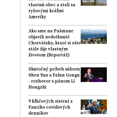
vlastnú obec a stali sa
ryžovými kráľmi
Ameriky
Ako sme na Pašmane
objavili nedotknuté
Chorvátsko, ktoré si ešte
stále žije vlastným
životom (Reportáž)
Skutočný príbeh súboru
Shen Yun a Falun Gongu
- rozhovor s pánom Li
Hongzhi
9 kľúčových zistení z
Fauciho covidových
denníkov