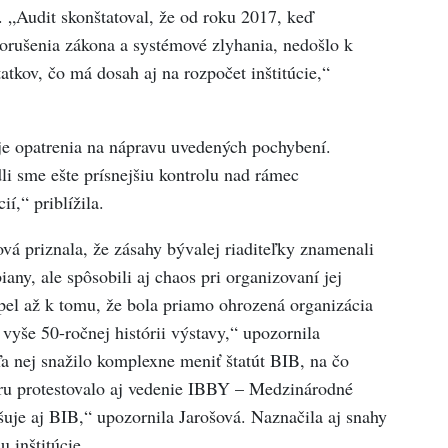
 „Audit skonštatoval, že od roku 2017, keď
porušenia zákona a systémové zlyhania, nedošlo k
atkov, čo má dosah aj na rozpočet inštitúcie,“
zuje opatrenia na nápravu uvedených pochybení.
li sme ešte prísnejšiu kontrolu nad rámec
í,“ priblížila.
á priznala, že zásahy bývalej riaditeľky znamenali
any, ale spôsobili aj chaos pri organizovaní jej
pel až k tomu, že bola priamo ohrozená organizácia
 vyše 50-ročnej histórii výstavy,“ upozornila
a nej snažilo komplexne meniť štatút BIB, na čo
ru protestovalo aj vedenie IBBY – Medzinárodné
šuje aj BIB,“ upozornila Jarošová. Naznačila aj snahy
 inštitúcie.