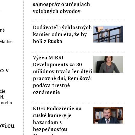
samospráv o určeniach
.
volebných obvodov
Dodávateľ rýchlostných
čné
kamier odmieta, že by
boli z Ruska
ovládne
Výzva MIRRI
Developments za 30
o v
miliónov trvala len štyri
pracovné dni, Remišová
podáva trestné
oznámenie
cie
N.
ktorého
KDH: Podozrenie na
ruské kamery je
hazardom s
ovicu
bezpečnosťou