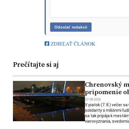
ZDIEĽAŤ ČLÁNOK
Prečítajte si aj
Chrenovský mos
pripomenie ob
07.08.2026
V piatok (7. 8.) večer s
solidarity s miliónmi ľu
sa tak pripája k mestám
vierovyznania, svedomia