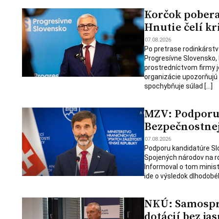
Korčok pobera
Hnutie čelí kr
07.08.2026
Po pretrase rodinkárstv
Progresívne Slovensko,
prostredníctvom firmy j
organizácie upozorňujú
spochybňuje súlad […]
MZV: Podporu 
Bezpečnostnej 
07.08.2026
Podporu kandidatúre Slo
Spojených národov na ro
Informoval o tom minist
ide o výsledok dlhodobé
NKÚ: Samosprá
dotácií bez jas