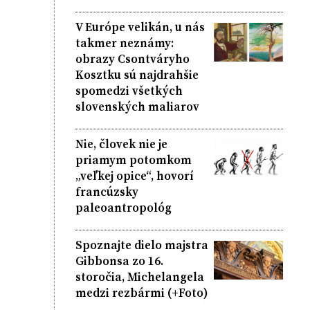
V Európe velikán, u nás
takmer neznámy:
obrazy Csontváryho
Kosztku sú najdrahšie
spomedzi všetkých
slovenských maliarov
Nie, človek nie je
priamym potomkom
„veľkej opice“, hovorí
francúzsky
paleoantropológ
Spoznajte dielo majstra
Gibbonsa zo 16.
storočia, Michelangela
medzi rezbármi (+Foto)