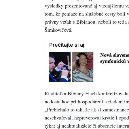
výsledky prezentované aj vtedajšiemu ve
tom, že peniaze na služobné cesty boli 
právny vzťah s Bibianou, neboli to teda
Šimkovičová.
Riaditeľka Bibiany Flach konkretizovala
nedostatkov pri hospodárení a riadení inš
„Prebiehalo to tak, že ak si zamestnanec
neschvaľoval, nepreveroval krytie i opod
týkať aj neaktualizácie či absencie inte