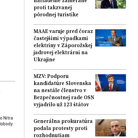
nariadenie zamerané
proti takzvanej
pôrodnej turistike
MAAE varuje pred čoraz
častejšími výpadkami
elektriny v Záporožskej
jadrovej elektrárni na
Ukrajine
MZV: Podporu
kandidatúre Slovenska
k
na nestále členstvo v
Bezpečnostnej rade OSN
vyjadrilo už 123 štátov
o Nitra
Generálna prokuratúra
slobody
podala protesty proti
rozhodnutiam