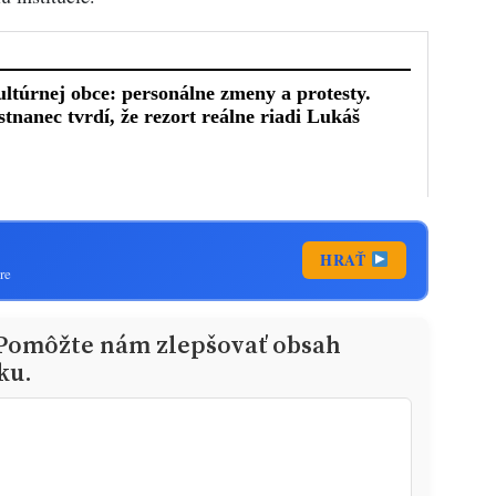
HRAŤ
re
 Pomôžte nám zlepšovať obsah
ku.