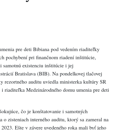
enia pre deti Bibiana pod vedením riaditeľky
h pochybení pri finančnom riadení inštitúcie,
 samotnú existenciu inštitúcie i jej
trácií Bratislava (BIB). Na pondelkovej tlačovej
ky rezortného auditu uviedla ministerka kultúry SR
i riaditeľka Medzinárodného domu umenia pre deti
šokujúce, čo je konštatovanie i samotných
ka o zisteniach interného auditu, ktorý sa zameral na
u 2023. Ešte v závere uvedeného roka mali byť jeho