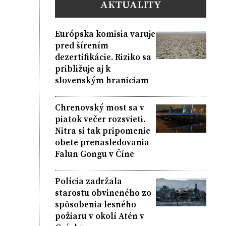
AKTUALITY
Európska komisia varuje
pred šírením
dezertifikácie. Riziko sa
približuje aj k
slovenským hraniciam
Chrenovský most sa v
piatok večer rozsvieti.
Nitra si tak pripomenie
obete prenasledovania
Falun Gongu v Číne
Polícia zadržala
starostu obvineného zo
spôsobenia lesného
požiaru v okolí Atén v