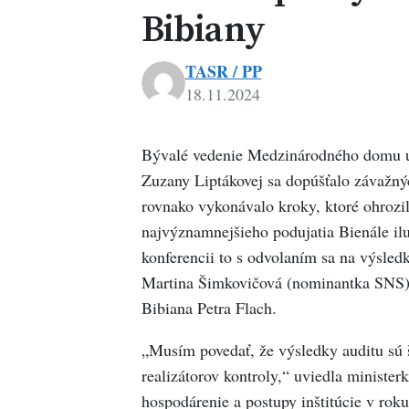
Bibiany
TASR / PP
18.11.2024
Bývalé vedenie Medzinárodného domu um
Zuzany Liptákovej sa dopúšťalo závažnýc
rovnako vykonávalo kroky, ktoré ohrozili
najvýznamnejšieho podujatia Bienále ilus
konferencii to s odvolaním sa na výsled
Martina Šimkovičová (nominantka SNS) 
Bibiana Petra Flach.
„Musím povedať, že výsledky auditu sú 
realizátorov kontroly,“ uviedla minister
hospodárenie a postupy inštitúcie v rok