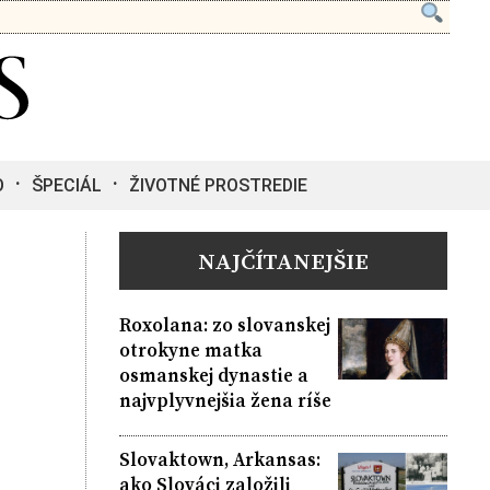
O
ŠPECIÁL
ŽIVOTNÉ PROSTREDIE
NAJČÍTANEJŠIE
Roxolana: zo slovanskej
otrokyne matka
osmanskej dynastie a
najvplyvnejšia žena ríše
Slovaktown, Arkansas:
ako Slováci založili