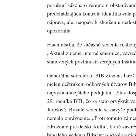
porušení zákona o verejnom obstarávaní.
predchádzajúca kontrola identifikovala 
náprave, ale, naopak, k zhoršeniu nedost
upozornila.
Flach uistila, že súčasné vedenie reali
„Aktualizujeme interné smernice, zavied
stanovených povinností verejných inštitúci
Generálna sekretárka BIB Zuzana Jarošov
nielen deštrukciu odborných útvarov Bibi
najvýznamnejšieho podujatia. „Stav dos
29. ročníka BIB, čo sa stalo prvýkrát vo
Jarošová. Bývalé vedenie sa navyše podľ
nemalo oprávnenie. „Proti tomuto záme
združenie pre detskú knihu, ktoré zastre
bývalého vedenia Bibiany o ideologizáciu