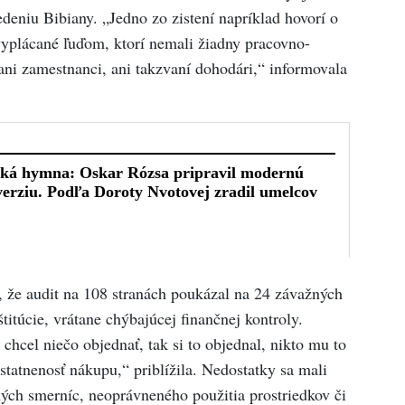
deniu Bibiany. „Jedno zo zistení napríklad hovorí o
vyplácané ľuďom, ktorí nemali žiadny pracovno-
 ani zamestnanci, ani takzvaní dohodári,“ informovala
, že audit na 108 stranách poukázal na 24 závažných
titúcie, vrátane chýbajúcej finančnej kontroly.
 chcel niečo objednať, tak si to objednal, nikto mu to
statnenosť nákupu,“ priblížila. Nedostatky sa mali
rných smerníc, neoprávneného použitia prostriedkov či