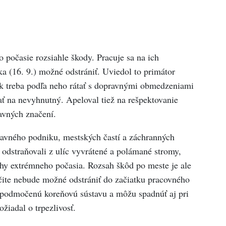
 počasie rozsiahle škody. Pracuje sa na ich
a (16. 9.) možné odstrániť. Uviedol to primátor
k treba podľa neho rátať s dopravnými obmedzeniami
 na nevyhnutný. Apeloval tiež na rešpektovanie
avných značení.
avného podniku, mestských častí a záchranných
 odstraňovali z ulíc vyvrátené a polámané stromy,
ahy extrémneho počasia. Rozsah škôd po meste je ale
čite nebude možné odstrániť do začiatku pracovného
podmočenú koreňovú sústavu a môžu spadnúť aj pri
eň požiadal o trpezlivosť.