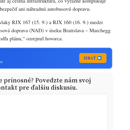
te aj cestná infraštruktúra, čo výrazne komplikuje
abezpečiť ani náhradnú autobusovú dopravu.
j vlaky RJX 167 (15. 9.) a RJX 160 (16. 9.) medzi
usová doprava (NAD) v úseku Bratislava – Marchegg
odľa plánu,“ ozrejmil hovorca.
HRAŤ
re
ie prínosné? Povedzte nám svoj
ntakt pre ďalšiu diskusiu.