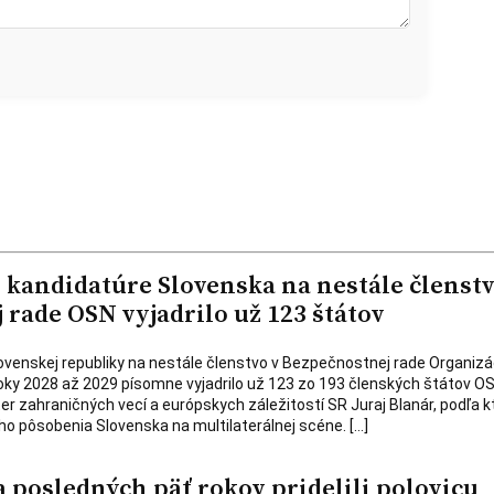
kandidatúre Slovenska na nestále členstv
rade OSN vyjadrilo už 123 štátov
venskej republiky na nestále členstvo v Bezpečnostnej rade Organizá
ky 2028 až 2029 písomne vyjadrilo už 123 zo 193 členských štátov OS
er zahraničných vecí a európskych záležitostí SR Juraj Blanár, podľa 
ho pôsobenia Slovenska na multilaterálnej scéne. […]
 posledných päť rokov pridelili polovicu