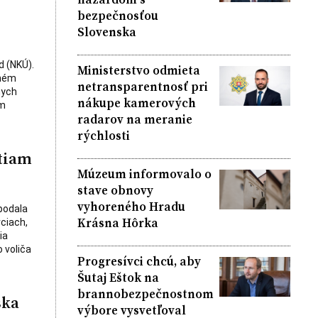
bezpečnosťou
Slovenska
d (NKÚ).
Ministerstvo odmieta
chém
netransparentnosť pri
nych
nákupe kamerových
om
radarov na meranie
rýchlosti
tiam
Múzeum informovalo o
stave obnovy
vyhoreného Hradu
podala
Krásna Hôrka
ciach,
ia
 voliča
Progresívci chcú, aby
Šutaj Eštok na
brannobezpečnostnom
ska
výbore vysvetľoval