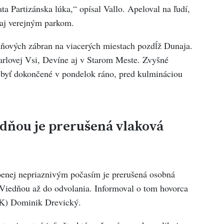
ata Partizánska lúka,“ opísal Vallo. Apeloval na ľudí,
 aj verejným parkom.
dňových zábran na viacerých miestach pozdĺž Dunaja.
rlovej Vsi, Devíne aj v Starom Meste. Zvyšné
 byť dokončené v pondelok ráno, pred kulmináciou
edňou je prerušená vlaková
benej nepriaznivým počasím je prerušená osobná
 Viedňou až do odvolania. Informoval o tom hovorca
SK) Dominik Drevický.