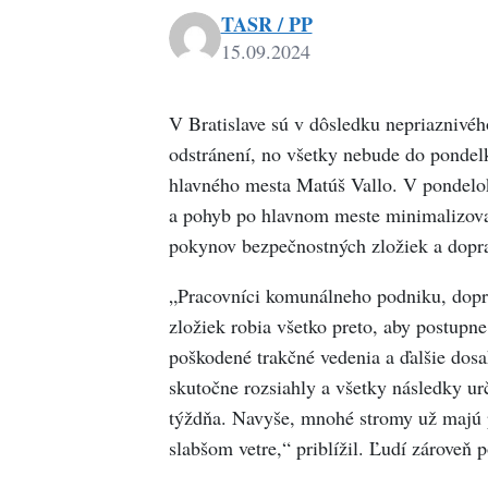
TASR / PP
15.09.2024
V Bratislave sú v dôsledku nepriaznivého
odstránení, no všetky nebude do pondelk
hlavného mesta Matúš Vallo. V pondelo
a pohyb po hlavnom meste minimalizovať
pokynov bezpečnostných zložiek a dopr
„Pracovníci komunálneho podniku, dopr
zložiek robia všetko preto, aby postupne
poškodené trakčné vedenia a ďalšie dos
skutočne rozsiahly a všetky následky ur
týždňa. Navyše, mnohé stromy už majú 
slabšom vetre,“ priblížil. Ľudí zárov