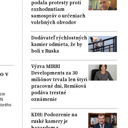
podala protesty proti
rozhodnutiam
samospráv o určeniach
volebných obvodov
Dodávateľ rýchlostných
kamier odmieta, že by
boli z Ruska
Výzva MIRRI
o v
Developments za 30
miliónov trvala len štyri
pracovné dni, Remišová
podáva trestné
cie
oznámenie
N.
ktorého
KDH: Podozrenie na
ruské kamery je
hazardom s