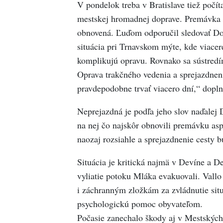
V pondelok treba v Bratislave tiež poč
mestskej hromadnej doprave. Premávka vi
obnovená. Ľuďom odporučil sledovať Do
situácia pri Trnavskom mýte, kde viaceré
komplikujú opravu. Rovnako sa sústredím
Oprava trakčného vedenia a sprejazdneni
pravdepodobne trvať viacero dní,“ doplni
Neprejazdná je podľa jeho slov naďalej D
na nej čo najskôr obnovili premávku as
naozaj rozsiahle a sprejazdnenie cesty b
Situácia je kritická najmä v Devíne a D
vyliatie potoku Mláka evakuovali. Vallo 
i záchranným zložkám za zvládnutie sit
psychologickú pomoc obyvateľom.
Počasie zanechalo škody aj v Mestských 