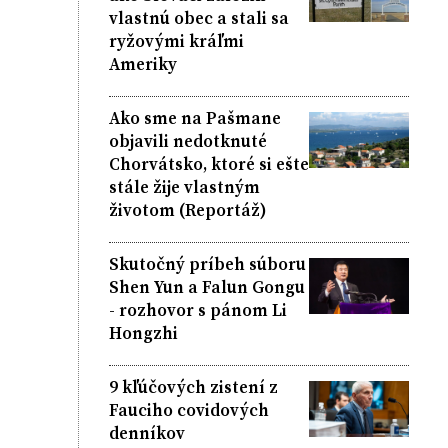
vlastnú obec a stali sa
ryžovými kráľmi
Ameriky
Ako sme na Pašmane
objavili nedotknuté
Chorvátsko, ktoré si ešte
stále žije vlastným
životom (Reportáž)
Skutočný príbeh súboru
Shen Yun a Falun Gongu
- rozhovor s pánom Li
Hongzhi
9 kľúčových zistení z
Fauciho covidových
denníkov