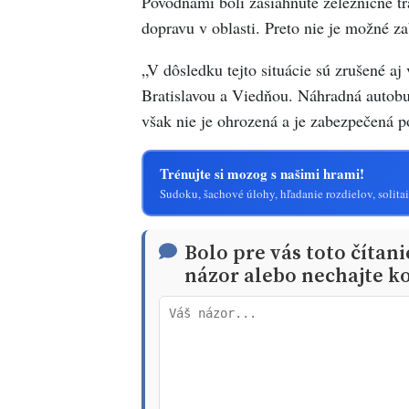
Povodňami boli zasiahnuté železničné tra
dopravu v oblasti. Preto nie je možné z
„V dôsledku tejto situácie sú zrušené a
Bratislavou a Viedňou. Náhradná autob
však nie je ohrozená a je zabezpečená p
Trénujte si mozog s našimi hrami!
Sudoku, šachové úlohy, hľadanie rozdielov, solitai
Bolo pre vás toto čítan
názor alebo nechajte ko