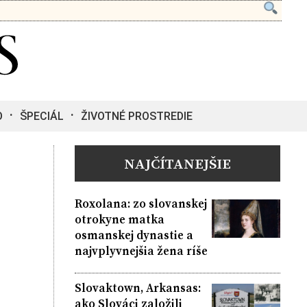
O
ŠPECIÁL
ŽIVOTNÉ PROSTREDIE
NAJČÍTANEJŠIE
Roxolana: zo slovanskej
otrokyne matka
osmanskej dynastie a
najvplyvnejšia žena ríše
Slovaktown, Arkansas:
ako Slováci založili