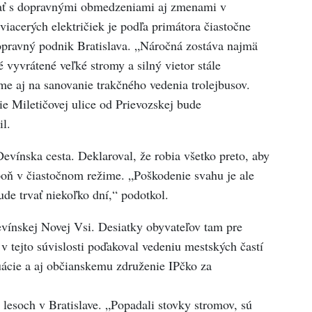
ítať s dopravnými obmedzeniami aj zmenami v
acerých električiek je podľa primátora čiastočne
pravný podnik Bratislava. „Náročná zostáva najmä
 vyvrátené veľké stromy a silný vietor stále
e aj na sanovanie trakčného vedenia trolejbusov.
e Miletičovej ulice od Prievozskej bude
l.
evínska cesta. Deklaroval, že robia všetko preto, aby
poň v čiastočnom režime. „Poškodenie svahu je ale
ude trvať niekoľko dní,“ podotkol.
evínskej Novej Vsi. Desiatky obyvateľov tam pre
v tejto súvislosti poďakoval vedeniu mestských častí
uácie a aj občianskemu združenie IPčko za
lesoch v Bratislave. „Popadali stovky stromov, sú