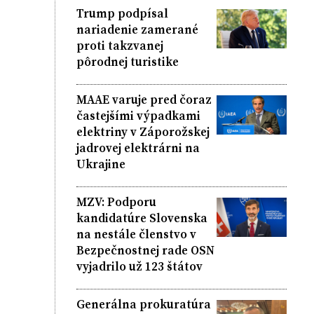
Trump podpísal
nariadenie zamerané
proti takzvanej
pôrodnej turistike
MAAE varuje pred čoraz
častejšími výpadkami
elektriny v Záporožskej
jadrovej elektrárni na
Ukrajine
MZV: Podporu
kandidatúre Slovenska
na nestále členstvo v
Bezpečnostnej rade OSN
vyjadrilo už 123 štátov
Generálna prokuratúra