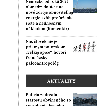
Nemecko od roku 2027
obmedzí dotácie na
nové zdroje obnoviteľnej
energie kvôli preťaženiu
siete a neúnosným
nákladom (Komentár)
Nie, človek nie je
priamym potomkom
„veľkej opice“, hovorí
francúzsky
paleoantropológ
AKTUALITY
Polícia zadržala
starostu obvineného zo
spôsobenia lesného