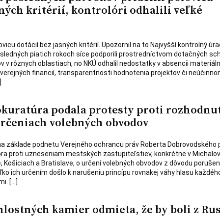
sných kritérií, kontrolóri odhalili veľké
vicu dotácií bez jasných kritérií. Upozornil na to Najvyšší kontrolný úra
sledných piatich rokoch síce podporili prostredníctvom dotačných s
ov v rôznych oblastiach, no NKÚ odhalil nedostatky v absencii materiál
e verejných financií, transparentnosti hodnotenia projektov či neúčinn
]
kuratúra podala protesty proti rozhodnu
rčeniach volebných obvodov
na základe podnetu Verejného ochrancu práv Roberta Dobrovodského 
ra proti uzneseniam mestských zastupiteľstiev, konkrétne v Michalov
 Košiciach a Bratislave, o určení volebných obvodov z dôvodu porušen
ko ich určením došlo k narušeniu princípu rovnakej váhy hlasu každého
i. […]
hlostných kamier odmieta, že by boli z Ru