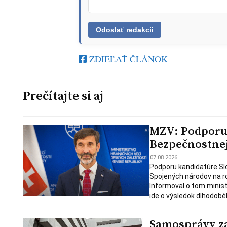
ZDIEĽAŤ ČLÁNOK
Prečítajte si aj
MZV: Podporu 
Bezpečnostnej 
07.08.2026
Podporu kandidatúre Slo
Spojených národov na ro
Informoval o tom minist
ide o výsledok dlhodobé
Samosprávy za