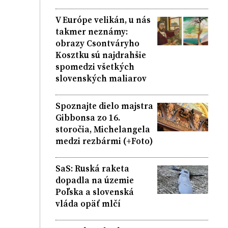
V Európe velikán, u nás
takmer neznámy:
obrazy Csontváryho
Kosztku sú najdrahšie
spomedzi všetkých
slovenských maliarov
Spoznajte dielo majstra
Gibbonsa zo 16.
storočia, Michelangela
medzi rezbármi (+Foto)
SaS: Ruská raketa
dopadla na územie
Poľska a slovenská
vláda opäť mlčí