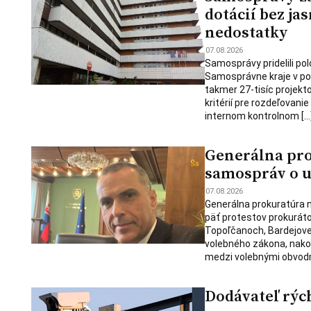
dotácií bez ja
nedostatky
07.08.2026
Samosprávy pridelili polo
Samosprávne kraje v po
takmer 27-tisíc projekt
kritérií pre rozdeľovani
internom kontrolnom […
Generálna pro
samospráv o u
07.08.2026
Generálna prokuratúra 
päť protestov prokuráto
Topoľčanoch, Bardejove,
volebného zákona, nakoľ
medzi volebnými obvodm
Dodávateľ rýc