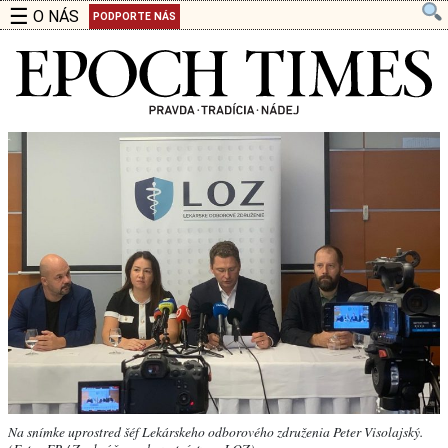
☰
O NÁS
PODPORTE NÁS
Na snímke uprostred šéf Lekárskeho odborového združenia Peter Visolajský.