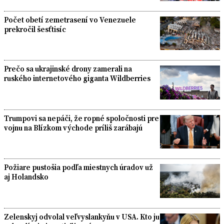
Počet obetí zemetrasení vo Venezuele
prekročil šesťtisíc
Prečo sa ukrajinské drony zamerali na
ruského internetového giganta Wildberries
Trumpovi sa nepáči, že ropné spoločnosti pre
vojnu na Blízkom východe príliš zarábajú
Požiare pustošia podľa miestnych úradov už
aj Holandsko
Zelenskyj odvolal veľvyslankyňu v USA. Kto ju