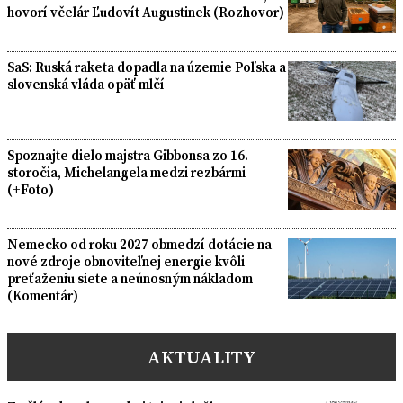
hovorí včelár Ľudovít Augustinek (Rozhovor)
SaS: Ruská raketa dopadla na územie Poľska a
slovenská vláda opäť mlčí
Spoznajte dielo majstra Gibbonsa zo 16.
storočia, Michelangela medzi rezbármi
(+Foto)
Nemecko od roku 2027 obmedzí dotácie na
nové zdroje obnoviteľnej energie kvôli
preťaženiu siete a neúnosným nákladom
(Komentár)
AKTUALITY