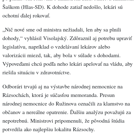
Šaškom (Hlas-SD). K dohode zatiaľ nedošlo, lekári sú
ochotní ďalej rokovať.
„Nič nové sme od ministra nežiadali, len aby sa plnili
dohody,“ vyhlásil Visolajský. Zdôraznil aj potrebu upraviť
legislatívu, napríklad o vzdelávaní lekárov alebo
valorizácii miezd, tak, aby bola v súlade s dohodami.
Výpoveďami chcú podľa neho lekári apelovať na vládu, aby
riešila situáciu v zdravotníctve.
Odborári trvajú aj na výstavbe národnej nemocnice na
Rázsochách, ktorá je súčasťou memoranda. Presun
národnej nemocnice do Ružinova označili za klamstvo na
občanov a nereálne opatrenie. Ďalšiu analýzu považujú za
nepotrebnú. Ministrovi pripomenuli, že pôvodná štúdia
potvrdila ako najlepšiu lokalitu Rázsochy.