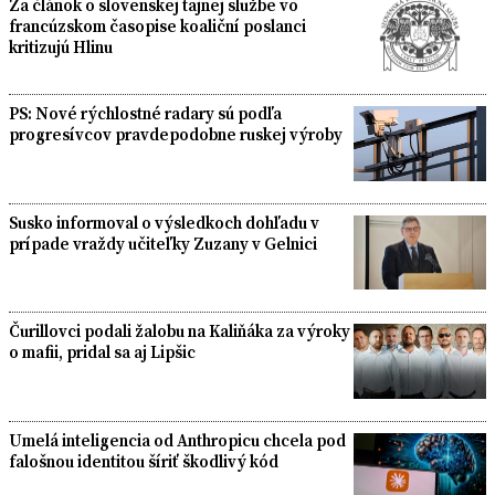
Za článok o slovenskej tajnej službe vo
francúzskom časopise koaliční poslanci
kritizujú Hlinu
PS: Nové rýchlostné radary sú podľa
progresívcov pravdepodobne ruskej výroby
Susko informoval o výsledkoch dohľadu v
prípade vraždy učiteľky Zuzany v Gelnici
Čurillovci podali žalobu na Kaliňáka za výroky
o mafii, pridal sa aj Lipšic
Umelá inteligencia od Anthropicu chcela pod
falošnou identitou šíriť škodlivý kód