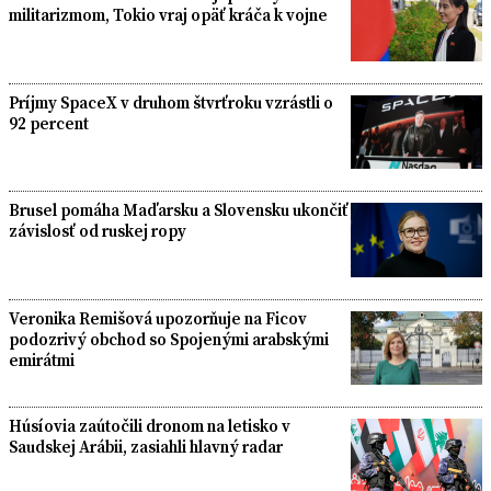
militarizmom, Tokio vraj opäť kráča k vojne
Príjmy SpaceX v druhom štvrťroku vzrástli o
92 percent
Brusel pomáha Maďarsku a Slovensku ukončiť
závislosť od ruskej ropy
Veronika Remišová upozorňuje na Ficov
podozrivý obchod so Spojenými arabskými
emirátmi
Húsíovia zaútočili dronom na letisko v
Saudskej Arábii, zasiahli hlavný radar