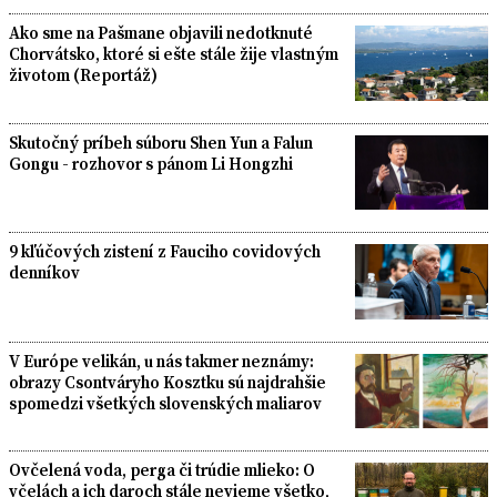
Ako sme na Pašmane objavili nedotknuté
Chorvátsko, ktoré si ešte stále žije vlastným
životom (Reportáž)
Skutočný príbeh súboru Shen Yun a Falun
Gongu - rozhovor s pánom Li Hongzhi
9 kľúčových zistení z Fauciho covidových
denníkov
V Európe velikán, u nás takmer neznámy:
obrazy Csontváryho Kosztku sú najdrahšie
spomedzi všetkých slovenských maliarov
Ovčelená voda, perga či trúdie mlieko: O
včelách a ich daroch stále nevieme všetko,