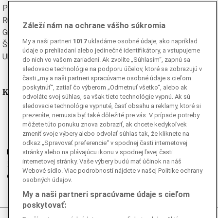
Poľská
Portugalská
Rumunská
Ruská
Záleží nám na ochrane vášho súkromia
Grécka
Španielska
My a naši partneri
1017
ukladáme osobné údaje, ako napríklad
Švédska
Turecká
údaje o prehliadaní alebo jedinečné identifikátory, a vstupujeme
Ukrajinská
Vietnamská
do nich vo vašom zariadení. Ak zvolíte „Súhlasím“, zapnú sa
sledovacie technológie na podporu účelov, ktoré sa zobrazujú v
časti „my a naši partneri spracúvame osobné údaje s cieľom
poskytnúť“, zatiaľ čo výberom „Odmetnuť všetko“, alebo ak
Kde nás nájdete
odvoláte svoj súhlas, sa však tieto technológie vypnú. Ak sú
sledovacie technológie vypnuté, časť obsahu a reklamy, ktoré si
Facebook
prezeráte, nemusia byť také dôležité pre vás. V prípade potreby
môžete túto ponuku znova zobraziť, ak chcete kedykoľvek
Instagram
zmeniť svoje výbery alebo odvolať súhlas tak, že kliknete na
G
Ganjing
odkaz „Spravovať preferencie“ v spodnej časti internetovej
Youtube
stránky alebo na plávajúcu ikonu v spodnej ľavej časti
internetovej stránky. Vaše výbery budú mať účinok na náš
Twitter
Webové sídlo. Viac podrobností nájdete v našej Politike ochrany
Telegram
osobných údajov.
RSS
My a naši partneri spracúvame údaje s cieľom
poskytovať: