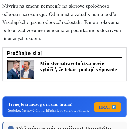
Návrhu na zmenu nemocníc na akciové spoločnosti
odborári nerozumejú. Od ministra zatiaľ k nemu podľa
Visolajského jasnú odpoveď nedostali. Témou rokovania
bolo aj zadlžovanie nemocníc či podnikanie podozrivých
finančných skupín.
Trénujte si mozog s našimi hrami!
HRAŤ
Sudoku, šachové úlohy, hľadanie rozdielov, solitaire
Váš názor nás zaujíma! Pomôžte