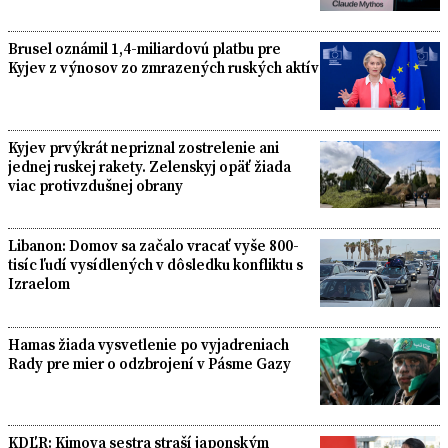
Brusel oznámil 1,4-miliardovú platbu pre
Kyjev z výnosov zo zmrazených ruských aktív
Kyjev prvýkrát nepriznal zostrelenie ani
jednej ruskej rakety. Zelenskyj opäť žiada
viac protivzdušnej obrany
Libanon: Domov sa začalo vracať vyše 800-
tisíc ľudí vysídlených v dôsledku konfliktu s
Izraelom
Hamas žiada vysvetlenie po vyjadreniach
Rady pre mier o odzbrojení v Pásme Gazy
KDĽR: Kimova sestra straší japonským