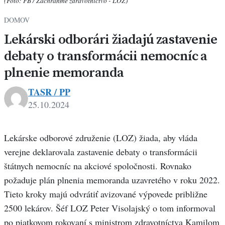
(Foto: FB / Zachráňme zdravotníctvo - LOZ)
DOMOV
Lekárski odborári žiadajú zastavenie
debaty o transformácii nemocníc a
plnenie memoranda
TASR / PP
25.10.2024
Lekárske odborové združenie (LOZ) žiada, aby vláda
verejne deklarovala zastavenie debaty o transformácii
štátnych nemocníc na akciové spoločnosti. Rovnako
požaduje plán plnenia memoranda uzavretého v roku 2022.
Tieto kroky majú odvrátiť avizované výpovede približne
2500 lekárov. Šéf LOZ Peter Visolajský o tom informoval
po piatkovom rokovaní s ministrom zdravotníctva Kamilom