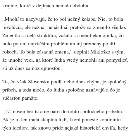
krajine, ktoré v dejinách nemalo obdobu.
„Mnohí to nazývajú, že to bol nežný kolaps. Nie, to bola
revolúcia, ale nežná, nenásilná, pretože sa zmenilo všetko.
Zmenila sa celá štruktúra, začala sa meniť ekonomika, čo
bolo potom najväčším problémom tej premeny po 40
rokoch. To bola zásadná zmena,“ doplnil Mikloško s tým,
že mnohé veci, na ktoré ľudia vtedy nemohli ani pomyslieť,
sú už dnes samozrejmosťou.
To, čo však Slovensku podľa neho dnes chýba, je spoločný
príbeh, a teda niečo, čo ľudia spoločne uznávajú a čo je
súčasťou pamäte.
„17. november istotne patrí do tohto spoločného príbehu.
Ak je tu len malá skupina ľudí, ktorá ponesie kontinuitu
tých ideálov, tak znovu príde nejaká historická chvíľa, kedy