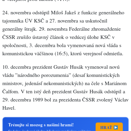
24. novembra odstúpil Miloš Jakeš z funkcie generálneho
tajomníka ÚV KSČ a 27. novembra sa uskutočnil
generálny štrajk. 29. novembra Federálne zhromaždenie
ČSSR zrušilo ústavný článok o vedúcej úlohe KSČ v
spoločnosti, 3. decembra bola vymenovaná nová vláda s
komunistickou väčšinou (16:5), ktorú verejnosť odmietla.
10. decembra prezident Gustáv Husák vymenoval novú
vládu ”národného porozumenia” (desať komunistických
ministrov, jedenásť nekomunistických) na čele s Mariánom
Čalfom. V ten istý deň prezident Gustáv Husák odstúpil a
29. decembra 1989 bol za prezidenta ČSSR zvolený Václav
Havel.
Trénujte si mozog s našimi hrami!
HRAŤ
Sudoku, šachové úlohy, hľadanie rozdielov, solitaire