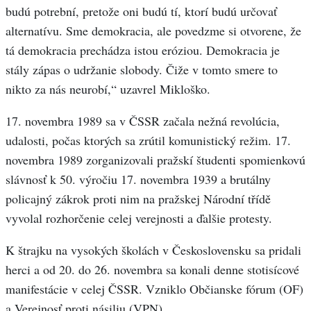
budú potrební, pretože oni budú tí, ktorí budú určovať
alternatívu. Sme demokracia, ale povedzme si otvorene, že
tá demokracia prechádza istou eróziou. Demokracia je
stály zápas o udržanie slobody. Čiže v tomto smere to
nikto za nás neurobí,“ uzavrel Mikloško.
17. novembra 1989 sa v ČSSR začala nežná revolúcia,
udalosti, počas ktorých sa zrútil komunistický režim. 17.
novembra 1989 zorganizovali pražskí študenti spomienkovú
slávnosť k 50. výročiu 17. novembra 1939 a brutálny
policajný zákrok proti nim na pražskej Národní třídě
vyvolal rozhorčenie celej verejnosti a ďalšie protesty.
K štrajku na vysokých školách v Československu sa pridali
herci a od 20. do 26. novembra sa konali denne stotisícové
manifestácie v celej ČSSR. Vzniklo Občianske fórum (OF)
a Verejnosť proti násiliu (VPN).