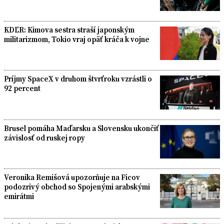
KDĽR: Kimova sestra straší japonským
militarizmom, Tokio vraj opäť kráča k vojne
Príjmy SpaceX v druhom štvrťroku vzrástli o
92 percent
Brusel pomáha Maďarsku a Slovensku ukončiť
závislosť od ruskej ropy
Veronika Remišová upozorňuje na Ficov
podozrivý obchod so Spojenými arabskými
emirátmi