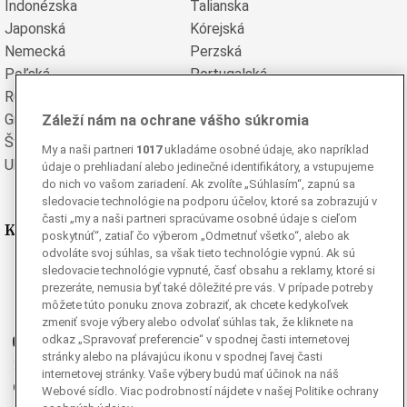
Indonézska
Talianska
Japonská
Kórejská
Nemecká
Perzská
Poľská
Portugalská
Rumunská
Ruská
Grécka
Španielska
Záleží nám na ochrane vášho súkromia
Švédska
Turecká
My a naši partneri
1017
ukladáme osobné údaje, ako napríklad
Ukrajinská
Vietnamská
údaje o prehliadaní alebo jedinečné identifikátory, a vstupujeme
do nich vo vašom zariadení. Ak zvolíte „Súhlasím“, zapnú sa
sledovacie technológie na podporu účelov, ktoré sa zobrazujú v
časti „my a naši partneri spracúvame osobné údaje s cieľom
Kde nás nájdete
poskytnúť“, zatiaľ čo výberom „Odmetnuť všetko“, alebo ak
odvoláte svoj súhlas, sa však tieto technológie vypnú. Ak sú
Facebook
sledovacie technológie vypnuté, časť obsahu a reklamy, ktoré si
prezeráte, nemusia byť také dôležité pre vás. V prípade potreby
Instagram
môžete túto ponuku znova zobraziť, ak chcete kedykoľvek
G
Ganjing
zmeniť svoje výbery alebo odvolať súhlas tak, že kliknete na
odkaz „Spravovať preferencie“ v spodnej časti internetovej
Youtube
stránky alebo na plávajúcu ikonu v spodnej ľavej časti
Twitter
internetovej stránky. Vaše výbery budú mať účinok na náš
Telegram
Webové sídlo. Viac podrobností nájdete v našej Politike ochrany