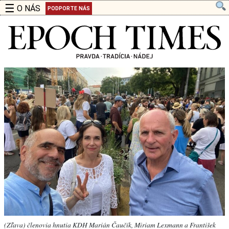
☰
O NÁS
PODPORTE NÁS
(Zľava) členovia hnutia KDH Marián Čaučík, Miriam Lexmann a František