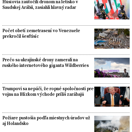
Húsíovia zaútočili dronom na letisko v
Saudskej Arábii, zasiahli hlavný radar
Počet obetí zemetrasení vo Venezuele
prekročil šesťtisíc
Prečo sa ukrajinské drony zamerali na
ruského internetového giganta Wildberries
Trumpovi sa nepáči, že ropné spoločnosti pre
vojnu na Blízkom východe príliš zarábajú
Požiare pustošia podľa miestnych úradov už
aj Holandsko