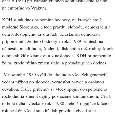
dnes o 15:30 pri Pamätníku obetí komunistického režimu
na cintoríne vo Vrakuni.
KDH si tak dnes pripomína hodnoty, na ktorých stojí
moderné Slovensko, a teda pravdu, slobodu, demokraciu a
úctu k dôstojnému životu ľudí. Kresťanskí demokrati
pripomenuli, že tieto hodnoty v roku 1989 priniesli na
námestia mladí ľudia, študenti, disidenti a tiež rodiny, ktoré
odmietali žiť v klamstve a v neslobode. KDH pripomenulo,
že pri zrode týchto zmien stálo, a presadzuje ich dodnes.
„V novembri 1989 vyšli do ulíc ľudia všetkých generácií,
vedení túžbou po slobode, vernosťou pravde a osobnou
odvahou. Tisíce príbehov sa vtedy spojili do spoločného
rozhodnutia zmeniť dejiny poznačené komunizmom. Či už
to bola tichá sviečka v roku 1988 alebo štrngajúce kľúče o
rok neskôr, všetci sme hľadali pravdu a chceli sme