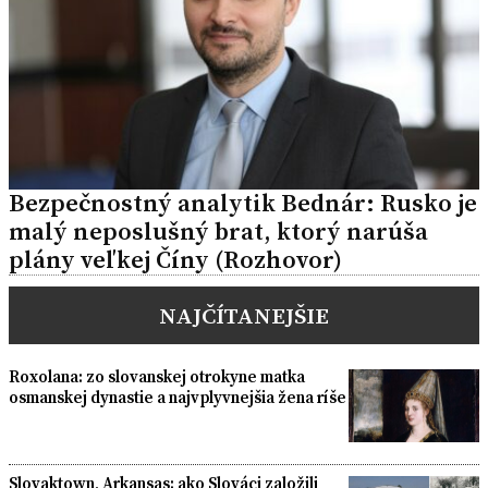
Bezpečnostný analytik Bednár: Rusko je
malý neposlušný brat, ktorý narúša
plány veľkej Číny (Rozhovor)
NAJČÍTANEJŠIE
Roxolana: zo slovanskej otrokyne matka
osmanskej dynastie a najvplyvnejšia žena ríše
Slovaktown, Arkansas: ako Slováci založili