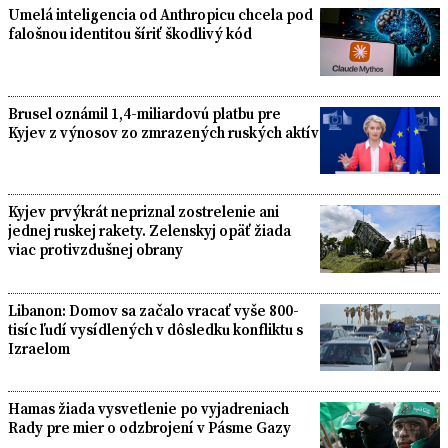
Umelá inteligencia od Anthropicu chcela pod
falošnou identitou šíriť škodlivý kód
Brusel oznámil 1,4-miliardovú platbu pre
Kyjev z výnosov zo zmrazených ruských aktív
Kyjev prvýkrát nepriznal zostrelenie ani
jednej ruskej rakety. Zelenskyj opäť žiada
viac protivzdušnej obrany
Libanon: Domov sa začalo vracať vyše 800-
tisíc ľudí vysídlených v dôsledku konfliktu s
Izraelom
Hamas žiada vysvetlenie po vyjadreniach
Rady pre mier o odzbrojení v Pásme Gazy