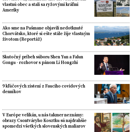
vlastnú obec a stali sa ryžovými kráľmi
Ameriky
Ako sme na Pašmane objavili nedotknuté
Chorvátsko, ktoré si ešte stále žije vlastným
životom (Reportáž)
Skutočný príbeh súboru Shen Yun a Falun
Gongu - rozhovor s pánom Li Hongzhi
9 kľúčových zistení z Fauciho covidových
denníkov
V Európe velikán, u nás takmer neznámy:
obrazy Csontváryho Kosztku sú najdrahšie
spomedzi všetkých slovenských maliarov