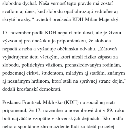
slobodne dýchať. Naša vernosť tejto pravde má zostať
svetlom aj dnes, keď slobodu opäť ohrozujú viditeľné aj
skryté hrozby,“ uviedol predseda KDH Milan Majerský.
17. november podľa KDH nepatrí minulosti, ale je životu
výzvou aj pre dnešok a je pripomienkou, že sloboda
nepadá z neba a vyžaduje občiansku odvahu. „Zároveň
vyjadrujeme úctu všetkým, ktorí niesli riziko zápasu za
slobodu, politickým väzňom, prenasledovaným rodinám,
podzemnej cirkvi, študentom, mladým aj starším, známym
aj neznámym hrdinom, ktorí stáli na správnej strane dejín,“
dodali kresťanskí demokrati.
Poslanec František Mikloško (KDH) na sociálnej sieti
pripomenul, že 17. november a novembrové dni v 89. roku
boli najväčšie vzopätie v slovenských dejinách. Išlo podľa
neho o spontánne zhromaždenie ľudí za ideál po celej