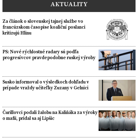
AKTUALITY
Za článok o slovenskej tajnej službe vo
francúzskom časopise koaliční poslanci
kritizujú Hlinu
PS: Nové rýchlostné radary sú podľa
progresívcov pravdepodobne ruskej výroby
Susko informoval o výsledkoch dohľadu v
prípade vraždy učiteľky Zuzany v Gelnici
Čurillovci podali žalobu na Kaliňáka za výroky
o mafii, pridal sa aj Lipšic