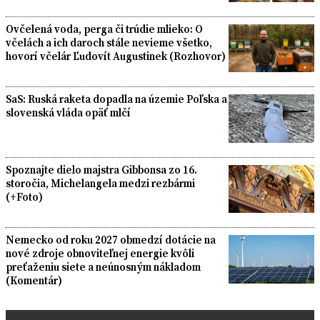
Ovčelená voda, perga či trúdie mlieko: O
včelách a ich daroch stále nevieme všetko,
hovorí včelár Ľudovít Augustinek (Rozhovor)
SaS: Ruská raketa dopadla na územie Poľska a
slovenská vláda opäť mlčí
Spoznajte dielo majstra Gibbonsa zo 16.
storočia, Michelangela medzi rezbármi
(+Foto)
Nemecko od roku 2027 obmedzí dotácie na
nové zdroje obnoviteľnej energie kvôli
preťaženiu siete a neúnosným nákladom
(Komentár)