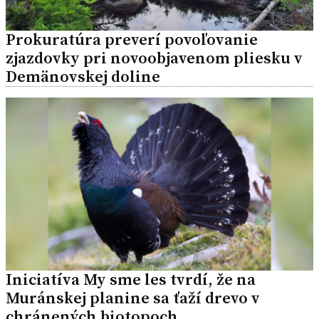
Prokuratúra preverí povoľovanie
zjazdovky pri novoobjavenom pliesku v
Demänovskej doline
Iniciatíva My sme les tvrdí, že na
Muránskej planine sa ťaží drevo v
chránených biotopoch