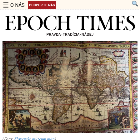
☰
O NÁS
PODPORTE NÁS
(Foto:
Slovenské múzeum máp
)