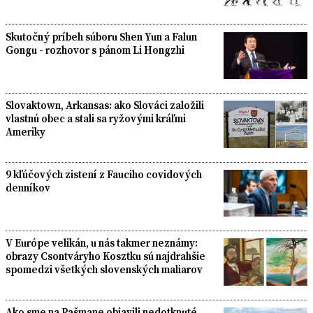
Skutočný príbeh súboru Shen Yun a Falun
Gongu - rozhovor s pánom Li Hongzhi
Slovaktown, Arkansas: ako Slováci založili
vlastnú obec a stali sa ryžovými kráľmi
Ameriky
9 kľúčových zistení z Fauciho covidových
denníkov
V Európe velikán, u nás takmer neznámy:
obrazy Csontváryho Kosztku sú najdrahšie
spomedzi všetkých slovenských maliarov
Ako sme na Pašmane objavili nedotknuté