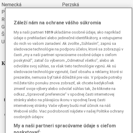
Nemecká
Perzská
Poľská
Portugalská
Rumunská
Ruská
Záleží nám na ochrane vášho súkromia
Grécka
Španielska
My a naši partneri
1019
ukladáme osobné údaje, ako napríklad
Švédska
Turecká
údaje o prehliadaní alebo jedinečné identifikátory, a vstupujeme
Ukrajinská
Vietnamská
do nich vo vašom zariadení. Ak zvolíte „Súhlasím“, zapnú sa
sledovacie technológie na podporu účelov, ktoré sa zobrazujú v
časti „my a naši partneri spracúvame osobné údaje s cieľom
poskytnúť“, zatiaľ čo výberom „Odmetnuť všetko“, alebo ak
Kde nás nájdete
odvoláte svoj súhlas, sa však tieto technológie vypnú. Ak sú
sledovacie technológie vypnuté, časť obsahu a reklamy, ktoré si
Facebook
prezeráte, nemusia byť také dôležité pre vás. V prípade potreby
môžete túto ponuku znova zobraziť, ak chcete kedykoľvek
Instagram
zmeniť svoje výbery alebo odvolať súhlas tak, že kliknete na
G
Ganjing
odkaz „Spravovať preferencie“ v spodnej časti internetovej
Youtube
stránky alebo na plávajúcu ikonu v spodnej ľavej časti
internetovej stránky. Vaše výbery budú mať účinok na náš
Twitter
Webové sídlo. Viac podrobností nájdete v našej Politike ochrany
Telegram
osobných údajov.
RSS
My a naši partneri spracúvame údaje s cieľom
poskytovať: