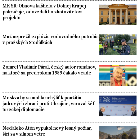
MK SR: Obnova kaštieľa v Dolnej Krupej
pokračuje, odovzdali ho zhotoviteľovi
projektu
Muž neprežil explóziu vodovodného potrubia
v pražských Stodůlkách
Zomrel Vladimír Páral, český autor románov,
na ktoré sa pred rokom 1989 čakalo v rade
Moskva by sa mohla uchýliť k použitiu
jadrových zbraní proti Ukrajine, varoval šéf
tureckej diplomacie
Neďaleko Atén vypukol nový lesný požiar,
šíri sa v silnom vetre