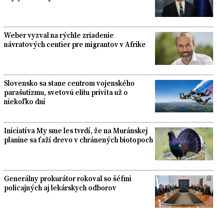
Weber vyzval na rýchle zriadenie
návratových centier pre migrantov v Afrike
Slovensko sa stane centrom vojenského
parašutizmu, svetovú elitu privíta už o
niekoľko dní
Iniciatíva My sme les tvrdí, že na Muránskej
planine sa ťaží drevo v chránených biotopoch
Generálny prokurátor rokoval so šéfmi
policajných aj lekárskych odborov