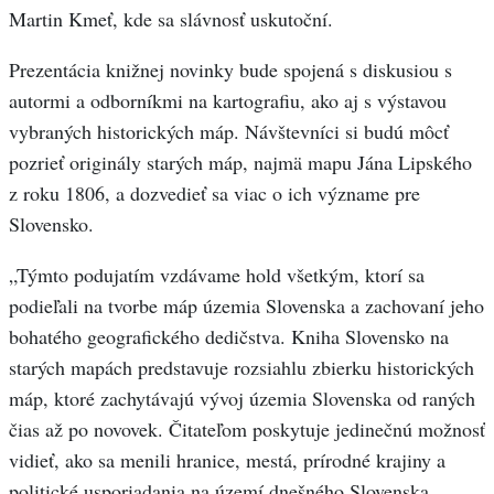
Martin Kmeť, kde sa slávnosť uskutoční.
Prezentácia knižnej novinky bude spojená s diskusiou s
autormi a odborníkmi na kartografiu, ako aj s výstavou
vybraných historických máp. Návštevníci si budú môcť
pozrieť originály starých máp, najmä mapu Jána Lipského
z roku 1806, a dozvedieť sa viac o ich význame pre
Slovensko.
„Týmto podujatím vzdávame hold všetkým, ktorí sa
podieľali na tvorbe máp územia Slovenska a zachovaní jeho
bohatého geografického dedičstva. Kniha Slovensko na
starých mapách predstavuje rozsiahlu zbierku historických
máp, ktoré zachytávajú vývoj územia Slovenska od raných
čias až po novovek. Čitateľom poskytuje jedinečnú možnosť
vidieť, ako sa menili hranice, mestá, prírodné krajiny a
politické usporiadania na území dnešného Slovenska.