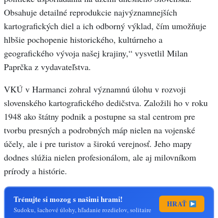
Obsahuje detailné reprodukcie najvýznamnejších
kartografických diel a ich odborný výklad, čím umožňuje
hlbšie pochopenie historického, kultúrneho a
geografického vývoja našej krajiny,“ vysvetlil Milan
Paprčka z vydavateľstva.
VKÚ v Harmanci zohral významnú úlohu v rozvoji
slovenského kartografického dedičstva. Založili ho v roku
1948 ako štátny podnik a postupne sa stal centrom pre
tvorbu presných a podrobných máp nielen na vojenské
účely, ale i pre turistov a širokú verejnosť. Jeho mapy
dodnes slúžia nielen profesionálom, ale aj milovníkom
prírody a histórie.
Trénujte si mozog s našimi hrami!
HRAŤ
Sudoku, šachové úlohy, hľadanie rozdielov, solitaire