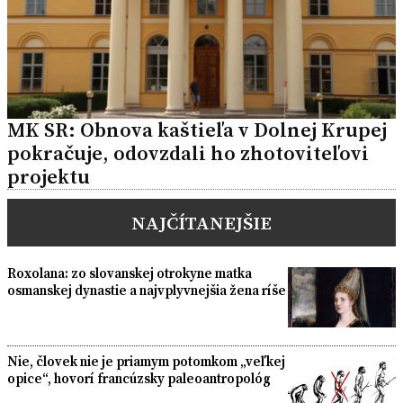
MK SR: Obnova kaštieľa v Dolnej Krupej
pokračuje, odovzdali ho zhotoviteľovi
projektu
NAJČÍTANEJŠIE
Roxolana: zo slovanskej otrokyne matka
osmanskej dynastie a najvplyvnejšia žena ríše
Nie, človek nie je priamym potomkom „veľkej
opice“, hovorí francúzsky paleoantropológ