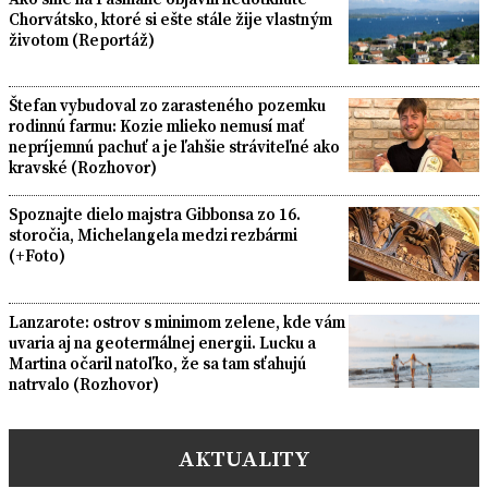
Chorvátsko, ktoré si ešte stále žije vlastným
životom (Reportáž)
Štefan vybudoval zo zarasteného pozemku
rodinnú farmu: Kozie mlieko nemusí mať
nepríjemnú pachuť a je ľahšie stráviteľné ako
kravské (Rozhovor)
Spoznajte dielo majstra Gibbonsa zo 16.
storočia, Michelangela medzi rezbármi
(+Foto)
Lanzarote: ostrov s minimom zelene, kde vám
uvaria aj na geotermálnej energii. Lucku a
Martina očaril natoľko, že sa tam sťahujú
natrvalo (Rozhovor)
AKTUALITY