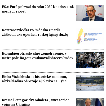
ESA: Európe hrozí do roku 2030 k nedostatok
nosných rakiet
Kontrarozviedka vo Švédsku zmarila
záškodnícku operáciu ruskej tajnej služby
Kolumbiou otriaslo silné zemetrasenie, v
metropole Bogota evakuovali viacero budov
Rieka Visla klesla na historické minimum,
nízka hladina ohrozuje aj plavbu na Rýne
Kremeľ kategoricky odmieta „zmrazenie“
vojny na Ukrajine