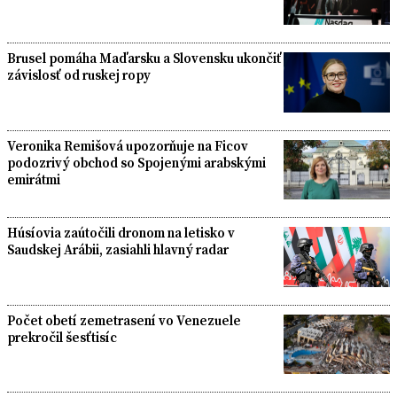
Brusel pomáha Maďarsku a Slovensku ukončiť
závislosť od ruskej ropy
Veronika Remišová upozorňuje na Ficov
podozrivý obchod so Spojenými arabskými
emirátmi
Húsíovia zaútočili dronom na letisko v
Saudskej Arábii, zasiahli hlavný radar
Počet obetí zemetrasení vo Venezuele
prekročil šesťtisíc