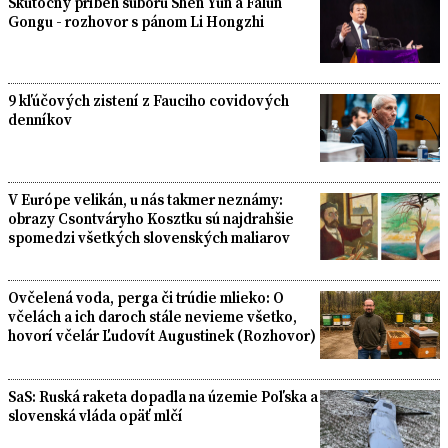
Skutočný príbeh súboru Shen Yun a Falun
Gongu - rozhovor s pánom Li Hongzhi
9 kľúčových zistení z Fauciho covidových
denníkov
V Európe velikán, u nás takmer neznámy:
obrazy Csontváryho Kosztku sú najdrahšie
spomedzi všetkých slovenských maliarov
Ovčelená voda, perga či trúdie mlieko: O
včelách a ich daroch stále nevieme všetko,
hovorí včelár Ľudovít Augustinek (Rozhovor)
SaS: Ruská raketa dopadla na územie Poľska a
slovenská vláda opäť mlčí