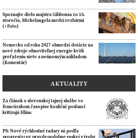
Spoznajte dielo majstra Gibbonsa zo 16.
storočia, Michelangela medzi rezbármi
(+Foto)
Nemecko od roku 2027 obmedzí dotácie na
nové zdroje obnoviteľnej energie kvôli
preťaženiu siete a neúnosným nákladom
(Komentár)
AKTUALITY
Za článok o slovenskej tajnej službe vo
francúzskom časopise koaliční poslanci
kritizujú Hlinu
PS: Nové rýchlostné radary sú podľa
progresívcov pravdepodobne ruskej výroby