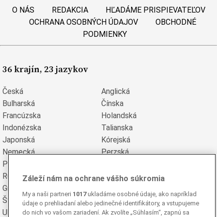
O NÁS
REDAKCIA
HĽADÁME PRISPIEVATEĽOV
OCHRANA OSOBNÝCH ÚDAJOV
OBCHODNÉ
PODMIENKY
36 krajín, 23 jazykov
Česká
Anglická
Bulharská
Čínska
Francúzska
Holandská
Indonézska
Talianska
Japonská
Kórejská
Nemecká
Perzská
Poľská
Portugalská
Rumunská
Ruská
Záleží nám na ochrane vášho súkromia
Grécka
Španielska
My a naši partneri
1017
ukladáme osobné údaje, ako napríklad
Švédska
Turecká
údaje o prehliadaní alebo jedinečné identifikátory, a vstupujeme
Ukrajinská
Vietnamská
do nich vo vašom zariadení. Ak zvolíte „Súhlasím“, zapnú sa