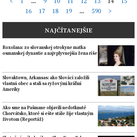
Posts
<
1
…
9
10
11
12
13
14
15
16
17
18
19
…
590
>
pagination
NAJČÍTANEJŠIE
Roxolana: zo slovanskej otrokyne matka
osmanskej dynastie a najvplyvnejšia žena ríše
Slovaktown, Arkansas: ako Slováci založili
vlastnú obec a stali sa ryžovými kráľmi
Ameriky
Ako sme na Pašmane objavili nedotknuté
Chorvátsko, ktoré si ešte stále žije vlastným
životom (Reportáž)