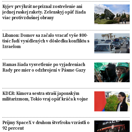
Kyjev prvýkrát nepriznal zostrelenie ani
jednej ruskej rakety. Zelenskyj opäť žiada
viac protivzdušnej obrany
Libanon: Domov sa začalo vracať vyše 800-
tisíc ľudí vysídlených v dôsledku konfliktu s
Izraelom
Hamas žiada vysvetlenie po vyjadreniach
Rady pre mier o odzbrojení v Pásme Gazy
KDĽR: Kimova sestra straší japonským
militarizmom, Tokio vraj opäť kráča k vojne
Príjmy SpaceX v druhom štvrťroku vzrástli o
92 percent