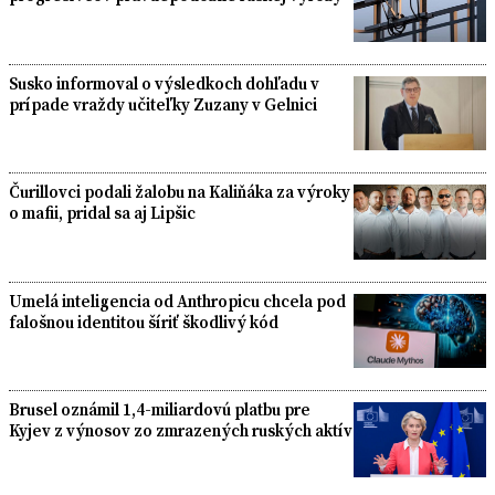
Susko informoval o výsledkoch dohľadu v
prípade vraždy učiteľky Zuzany v Gelnici
Čurillovci podali žalobu na Kaliňáka za výroky
o mafii, pridal sa aj Lipšic
Umelá inteligencia od Anthropicu chcela pod
falošnou identitou šíriť škodlivý kód
Brusel oznámil 1,4-miliardovú platbu pre
Kyjev z výnosov zo zmrazených ruských aktív