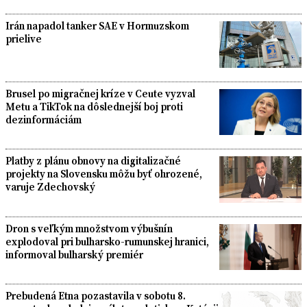
Irán napadol tanker SAE v Hormuzskom
prielive
Brusel po migračnej kríze v Ceute vyzval
Metu a TikTok na dôslednejší boj proti
dezinformáciám
Platby z plánu obnovy na digitalizačné
projekty na Slovensku môžu byť ohrozené,
varuje Zdechovský
Dron s veľkým množstvom výbušnín
explodoval pri bulharsko-rumunskej hranici,
informoval bulharský premiér
Prebudená Etna pozastavila v sobotu 8.