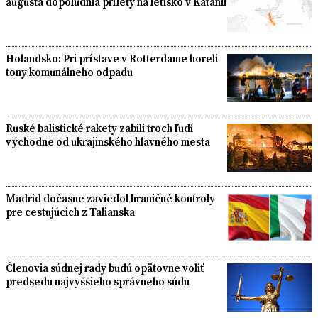
augusta dopoludnia prílety na letisko v Katánii
Holandsko: Pri prístave v Rotterdame horeli
tony komunálneho odpadu
Ruské balistické rakety zabili troch ľudí
východne od ukrajinského hlavného mesta
Madrid dočasne zaviedol hraničné kontroly
pre cestujúcich z Talianska
Členovia súdnej rady budú opätovne voliť
predsedu najvyššieho správneho súdu