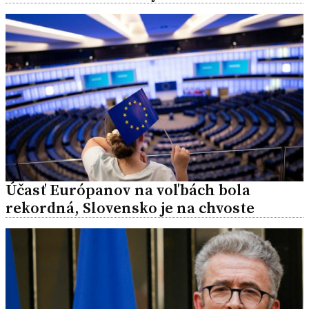
Účasť Európanov na voľbách bola
rekordná, Slovensko je na chvoste