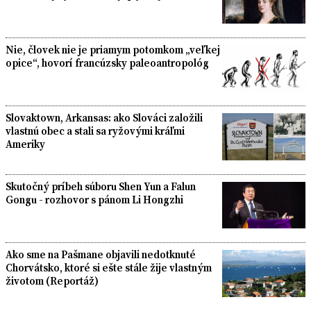
Nie, človek nie je priamym potomkom „veľkej
opice“, hovorí francúzsky paleoantropológ
Slovaktown, Arkansas: ako Slováci založili
vlastnú obec a stali sa ryžovými kráľmi
Ameriky
Skutočný príbeh súboru Shen Yun a Falun
Gongu - rozhovor s pánom Li Hongzhi
Ako sme na Pašmane objavili nedotknuté
Chorvátsko, ktoré si ešte stále žije vlastným
životom (Reportáž)