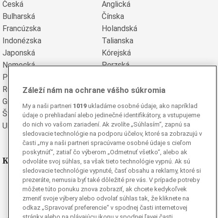
Česká
Anglická
Bulharská
Čínska
Francúzska
Holandská
Indonézska
Talianska
Japonská
Kórejská
Nemecká
Perzská
Poľská
Portugalská
Rumunská
Ruská
Záleží nám na ochrane vášho súkromia
Grécka
Španielska
My a naši partneri
1019
ukladáme osobné údaje, ako napríklad
Švédska
Turecká
údaje o prehliadaní alebo jedinečné identifikátory, a vstupujeme
do nich vo vašom zariadení. Ak zvolíte „Súhlasím“, zapnú sa
Ukrajinská
Vietnamská
sledovacie technológie na podporu účelov, ktoré sa zobrazujú v
časti „my a naši partneri spracúvame osobné údaje s cieľom
poskytnúť“, zatiaľ čo výberom „Odmetnuť všetko“, alebo ak
Kde nás nájdete
odvoláte svoj súhlas, sa však tieto technológie vypnú. Ak sú
sledovacie technológie vypnuté, časť obsahu a reklamy, ktoré si
prezeráte, nemusia byť také dôležité pre vás. V prípade potreby
Facebook
môžete túto ponuku znova zobraziť, ak chcete kedykoľvek
Instagram
zmeniť svoje výbery alebo odvolať súhlas tak, že kliknete na
G
Ganjing
odkaz „Spravovať preferencie“ v spodnej časti internetovej
stránky alebo na plávajúcu ikonu v spodnej ľavej časti