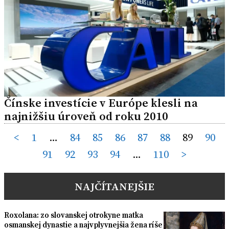
Čínske investície v Európe klesli na
najnižšiu úroveň od roku 2010
Posts
<
1
…
84
85
86
87
88
89
90
91
92
93
94
…
110
>
pagination
NAJČÍTANEJŠIE
Roxolana: zo slovanskej otrokyne matka
osmanskej dynastie a najvplyvnejšia žena ríše