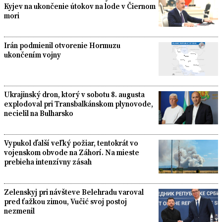
Kyjev na ukončenie útokov na lode v Čiernom
mori
Irán podmienil otvorenie Hormuzu
ukončením vojny
Ukrajinský dron, ktorý v sobotu 8. augusta
explodoval pri Transbalkánskom plynovode,
necielil na Bulharsko
Vypukol ďalší veľký požiar, tentokrát vo
vojenskom obvode na Záhorí. Na mieste
prebieha intenzívny zásah
Zelenskyj pri návšteve Belehradu varoval
pred ťažkou zimou, Vučić svoj postoj
nezmenil