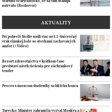
Martina očaril natoľko, že sa tam sťahujú
natrvalo (Rozhovor)
AKTUALITY
Pri pobreží Sicílie našli viac než 2-tisícročný
vrak rímskej lode so stovkami zachovaných
amfor (+Video)
Rezort zdravotníctva v krátkom čase
predstaví návrh riešenia pre záchrankový
tender
Proces s únoscom študentky sa blíži ku koncu
Turecko: Minister zahraničia vyzval Moskvu a