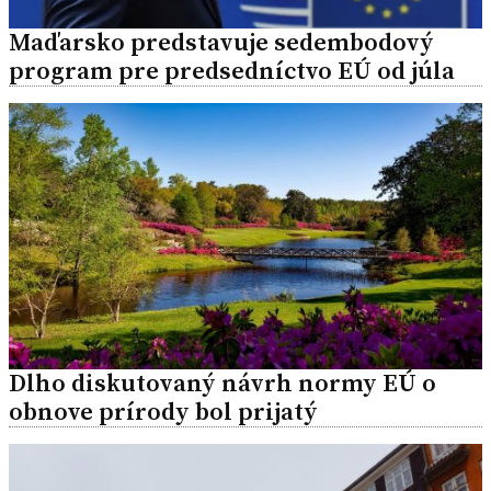
Maďarsko predstavuje sedembodový
program pre predsedníctvo EÚ od júla
Dlho diskutovaný návrh normy EÚ o
obnove prírody bol prijatý