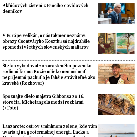
9 kľúčových zistení z Fauciho covidových
denníkov
V Európe velikán, u nás takmer neznámy:
obrazy Csontváryho Kosztku sú najdrahšie
spomedzi všetkých slovenských maliarov
Štefan vybudoval zo zarasteného pozemku
rodinnú farmu: Kozie mlieko nemusí mať
nepríjemnú pachuť a je ľahšie stráviteľné ako
kravské (Rozhovor)
Spoznajte dielo majstra Gibbonsa zo 16.
storočia, Michelangela medzi rezbármi
(+Foto)
Lanzarote: ostrov s minimom zelene, kde vám
uvaria aj na geotermálnej energii. Lucku a