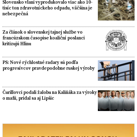
Slovensko vlani vyprodukovalo viac ako 10-
tisíc ton zdravotníckeho odpadu, väčšina je
nebezpečná
Za článok o slovenskej tajnej službe vo
francúzskom časopise koaliční poslanci
kritizujú Hlinu
PS: Nové rýchlostné radary sú podľa
progresívcov pravdepodobne ruskej výroby
Čurillovci podali žalobu na Kaliňáka za výroky
o mafii, pridal sa aj Lipšic