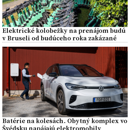
Elektrické kolobežky na prenájom budú
v Bruseli od budúceho roka zakázané
Batérie na kolesách. Obytný komplex vo
Švédsku napájajú elektromobily