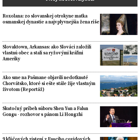
Roxolana: zo slovanskej otrokyne matka
osmanskej dynastie a najvplyvnejšia žena ríše
Slovaktown, Arkansas: ako Slováci založili
vlastnú obec a stali sa ryžovými kráľmi
Ameriky
Ako sme na Pašmane objavili nedotknuté
Chorvátsko, ktoré si ešte stále žije vlastným
životom (Reportáž)
Skutočný príbeh súboru Shen Yun a Falun
Gongu - rozhovor s pánom Li Hongzhi
9 kľúčových zistení z Fauciho covidových