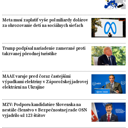
Meta musí zaplatiť vyše pol miliardy dolárov
za ohrozovanie detí na sociálnych sieťach
Trump podpísal nariadenie zamerané proti
takzvanej pôrodnej turistike
MAAE varuje pred čoraz častejšími
výpadkami elektriny v Záporožskej jadrovej
elektrárni na Ukrajine
MZV: Podporu kandidatúre Slovenska na
nestále členstvo v Bezpečnostnej rade OSN
vyjadrilo už 123 štátov