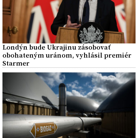
Londýn bude Ukrajinu zásobovať
obohateným uránom, vyhlásil premiér
Starmer