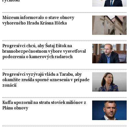
Múzeum informovalo o stave obnovy
vyhoreného Hradu Krásna Hôrka
Progresívci chcú, aby Šutaj Eštok na
brannobezpečnostnom výbore vysvetľoval
podozrenia o kamerových radaroch
Progresívci vyzývajú vládu a Tarabu, aby
okamžite zrušila sporné uznesenia v prípade
zonácií
Kuffa upozornil na stratu stoviek miliónov z
Plánu obnovy