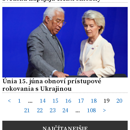
Únia 15. júna obnoví prístupové
rokovania s Ukrajinou
Posts
<
1
…
14
15
16
17
18
19
20
21
22
23
24
…
108
>
pagination
NAJČÍTANEJŠIE