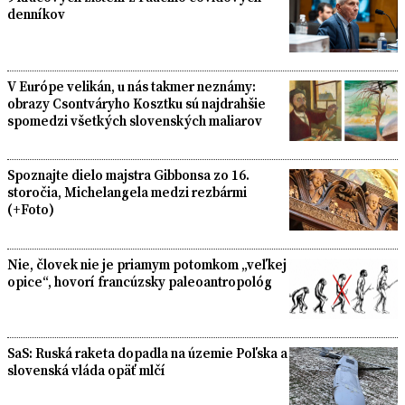
denníkov
V Európe velikán, u nás takmer neznámy:
obrazy Csontváryho Kosztku sú najdrahšie
spomedzi všetkých slovenských maliarov
Spoznajte dielo majstra Gibbonsa zo 16.
storočia, Michelangela medzi rezbármi
(+Foto)
Nie, človek nie je priamym potomkom „veľkej
opice“, hovorí francúzsky paleoantropológ
SaS: Ruská raketa dopadla na územie Poľska a
slovenská vláda opäť mlčí