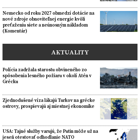
Nemecko od roku 2027 obmedzí dotácie na
nové zdroje obnoviteľnej energie kvôli
preťaženiu siete a neúnosným nákladom
(Komentár)
AKTUALITY
Polícia zadržala starostu obvineného zo
spôsobenia lesného požiaru v okolí Atén v
Grécku
Zjednodušené víza lákajú Turkov na grécke
ostrovy, prospievajú aj miestnej ekonomike
USA: Tajné služby varujú, že Putin môže už na
jeseň otestovať odhodlanie NATO