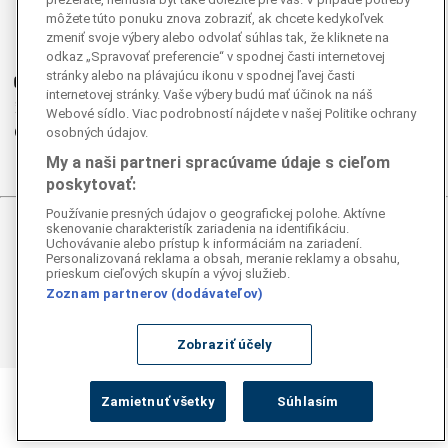
Facebook
môžete túto ponuku znova zobraziť, ak chcete kedykoľvek
Instagram
zmeniť svoje výbery alebo odvolať súhlas tak, že kliknete na
G
Ganjing
odkaz „Spravovať preferencie“ v spodnej časti internetovej
stránky alebo na plávajúcu ikonu v spodnej ľavej časti
Youtube
internetovej stránky. Vaše výbery budú mať účinok na náš
Twitter
Webové sídlo. Viac podrobností nájdete v našej Politike ochrany
Telegram
osobných údajov.
RSS
My a naši partneri spracúvame údaje s cieľom
poskytovať:
Používanie presných údajov o geografickej polohe. Aktívne
skenovanie charakteristík zariadenia na identifikáciu.
© 2026 Epoch Times Slovensko
Uchovávanie alebo prístup k informáciám na zariadení.
Personalizovaná reklama a obsah, meranie reklamy a obsahu,
prieskum cieľových skupín a vývoj služieb.
Všetky práva vyhradené. Publikovanie alebo ďalšie šírenie
správ a fotografií zo zdrojov TASR je bez
Zoznam partnerov (dodávateľov)
predchádzajúceho písomného súhlasu TASR porušením
autorského zákona.
Zobraziť účely
Zamietnuť všetky
Súhlasím