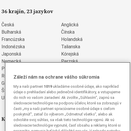
36 krajín, 23 jazykov
Česká
Anglická
Bulharská
Čínska
Francúzska
Holandská
Indonézska
Talianska
Japonská
Kórejská
Nemecká
Perzská
Poľská
Portugalská
Rumunská
Ruská
Záleží nám na ochrane vášho súkromia
Grécka
Španielska
My a naši partneri
1019
ukladáme osobné údaje, ako napríklad
Švédska
Turecká
údaje o prehliadaní alebo jedinečné identifikátory, a vstupujeme
Ukrajinská
Vietnamská
do nich vo vašom zariadení. Ak zvolíte „Súhlasím“, zapnú sa
sledovacie technológie na podporu účelov, ktoré sa zobrazujú v
časti „my a naši partneri spracúvame osobné údaje s cieľom
poskytnúť“, zatiaľ čo výberom „Odmetnuť všetko“, alebo ak
Kde nás nájdete
odvoláte svoj súhlas, sa však tieto technológie vypnú. Ak sú
sledovacie technológie vypnuté, časť obsahu a reklamy, ktoré si
prezeráte, nemusia byť také dôležité pre vás. V prípade potreby