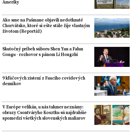
Ameriky
Ako sme na Pašmane objavili nedotknuté
Chorvátsko, ktoré si ešte stále žije vlastným
životom (Reportáž)
Skutočný príbeh súboru Shen Yun a Falun
Gongu - rozhovor s pánom Li Hongzhi
9 kľúčových zistení z Fauciho covidových
denníkov
V Európe velikán, u nás takmer neznámy:
obrazy Csontváryho Kosztku sú najdrahšie
spomedzi všetkých slovenských maliarov