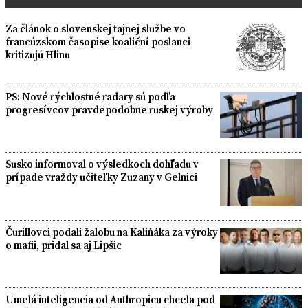
Za článok o slovenskej tajnej službe vo
francúzskom časopise koaliční poslanci
kritizujú Hlinu
PS: Nové rýchlostné radary sú podľa
progresívcov pravdepodobne ruskej výroby
Susko informoval o výsledkoch dohľadu v
prípade vraždy učiteľky Zuzany v Gelnici
Čurillovci podali žalobu na Kaliňáka za výroky
o mafii, pridal sa aj Lipšic
Umelá inteligencia od Anthropicu chcela pod