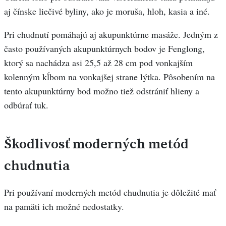
aj čínske liečivé byliny, ako je moruša, hloh, kasia a iné.
Pri chudnutí pomáhajú aj akupunktúrne masáže. Jedným z
často používaných akupunktúrnych bodov je Fenglong,
ktorý sa nachádza asi 25,5 až 28 cm pod vonkajším
kolenným kĺbom na vonkajšej strane lýtka. Pôsobením na
tento akupunktúrny bod možno tiež odstrániť hlieny a
odbúrať tuk.
Škodlivosť moderných metód
chudnutia
Pri používaní moderných metód chudnutia je dôležité mať
na pamäti ich možné nedostatky.