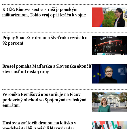
KDĽR: Kimova sestra straší japonským
militarizmom, Tokio vraj opäť kráča k vojne
Príjmy SpaceX v druhom štvrťroku vzrástli o
92 percent
Brusel pomáha Maďarsku a Slovensku ukončiť
závislosť od ruskej ropy
Veronika Remišová upozorňuje na Ficov
podozrivý obchod so Spojenými arabskými
emirátmi
Húsíovia zaútočili dronom na letisko v
Saudskej Arábii, zasiahli hlavný radar