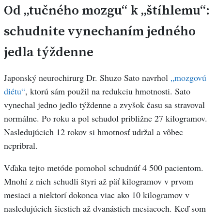
Od „tučného mozgu“ k „štíhlemu“:
schudnite vynechaním jedného
jedla týždenne
Japonský neurochirurg Dr. Shuzo Sato navrhol
„mozgovú
diétu“
, ktorú sám použil na redukciu hmotnosti. Sato
vynechal jedno jedlo týždenne a zvyšok času sa stravoval
normálne. Po roku a pol schudol približne 27 kilogramov.
Nasledujúcich 12 rokov si hmotnosť udržal a vôbec
nepribral.
Vďaka tejto metóde pomohol schudnúť 4 500 pacientom.
Mnohí z nich schudli štyri až päť kilogramov v prvom
mesiaci a niektorí dokonca viac ako 10 kilogramov v
nasledujúcich šiestich až dvanástich mesiacoch. Keď som