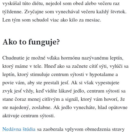
vyskúšal túto diétu, nejedol som obed alebo večeru raz
týždenne. Zvyčajne som vynechával večeru každý štvrtok.
Len tým som schudol viac ako kilo za mesiac.
Ako to funguje?
Chudnutie je možné vďaka hormónu nazývanému leptín,
ktorý máme v tele. Hneď ako sa začnete cítiť sýti, vylúči sa
leptín, ktorý stimuluje centrum sýtosti v hypotalame a
povie vám, aby ste prestali jesť. Ak si však vypestujete
zvyk jesť vždy, keď vidíte lákavé jedlo, centrum sýtosti sa
stane čoraz menej citlivým a signál, ktorý vám hovorí, že
ste najedený, zoslabne. Ak jedlo vynecháte, hlad opätovne
aktivuje centrum sýtosti.
Nedávna štúdia
sa zaoberala vplyvom obmedzenia stravy