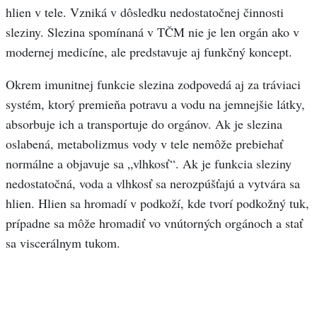
hlien v tele. Vzniká v dôsledku nedostatočnej činnosti
sleziny. Slezina spomínaná v TČM nie je len orgán ako v
modernej medicíne, ale predstavuje aj funkčný koncept.
Okrem imunitnej funkcie slezina zodpovedá aj za tráviaci
systém, ktorý premieňa potravu a vodu na jemnejšie látky,
absorbuje ich a transportuje do orgánov. Ak je slezina
oslabená, metabolizmus vody v tele nemôže prebiehať
normálne a objavuje sa „vlhkosť“. Ak je funkcia sleziny
nedostatočná, voda a vlhkosť sa nerozpúšťajú a vytvára sa
hlien. Hlien sa hromadí v podkoží, kde tvorí podkožný tuk,
prípadne sa môže hromadiť vo vnútorných orgánoch a stať
sa viscerálnym tukom.