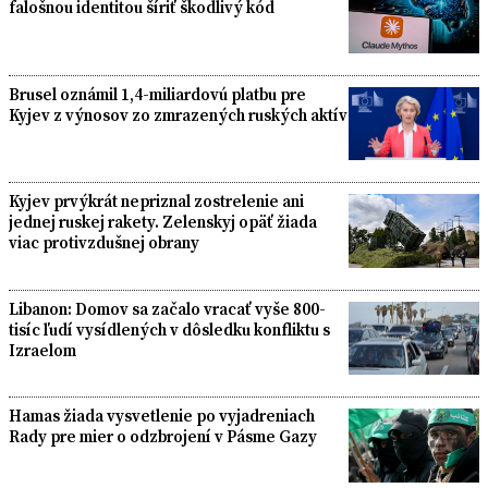
falošnou identitou šíriť škodlivý kód
Brusel oznámil 1,4-miliardovú platbu pre
Kyjev z výnosov zo zmrazených ruských aktív
Kyjev prvýkrát nepriznal zostrelenie ani
jednej ruskej rakety. Zelenskyj opäť žiada
viac protivzdušnej obrany
Libanon: Domov sa začalo vracať vyše 800-
tisíc ľudí vysídlených v dôsledku konfliktu s
Izraelom
Hamas žiada vysvetlenie po vyjadreniach
Rady pre mier o odzbrojení v Pásme Gazy