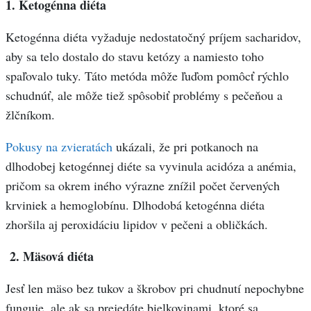
1. Ketogénna diéta
Ketogénna diéta vyžaduje nedostatočný príjem sacharidov,
aby sa telo dostalo do stavu ketózy a namiesto toho
spaľovalo tuky. Táto metóda môže ľuďom pomôcť rýchlo
schudnúť, ale môže tiež spôsobiť problémy s pečeňou a
žlčníkom.
Pokusy na zvieratách
ukázali, že pri potkanoch na
dlhodobej ketogénnej diéte sa vyvinula acidóza a anémia,
pričom sa okrem iného výrazne znížil počet červených
krviniek a hemoglobínu. Dlhodobá ketogénna diéta
zhoršila aj peroxidáciu lipidov v pečeni a obličkách.
2. Mäsová diéta
Jesť len mäso bez tukov a škrobov pri chudnutí nepochybne
funguje, ale ak sa prejedáte bielkovinami, ktoré sa