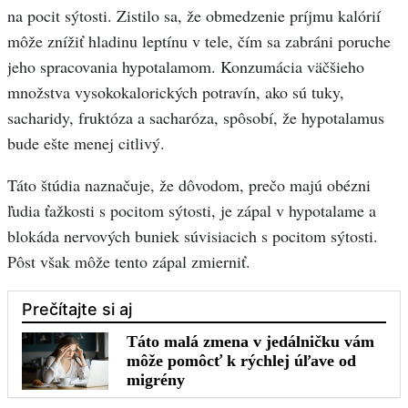
na pocit sýtosti. Zistilo sa, že obmedzenie príjmu kalórií
môže znížiť hladinu leptínu v tele, čím sa zabráni poruche
jeho spracovania hypotalamom. Konzumácia väčšieho
množstva vysokokalorických potravín, ako sú tuky,
sacharidy, fruktóza a sacharóza, spôsobí, že hypotalamus
bude ešte menej citlivý.
Táto štúdia naznačuje, že dôvodom, prečo majú obézni
ľudia ťažkosti s pocitom sýtosti, je zápal v hypotalame a
blokáda nervových buniek súvisiacich s pocitom sýtosti.
Pôst však môže tento zápal zmierniť.