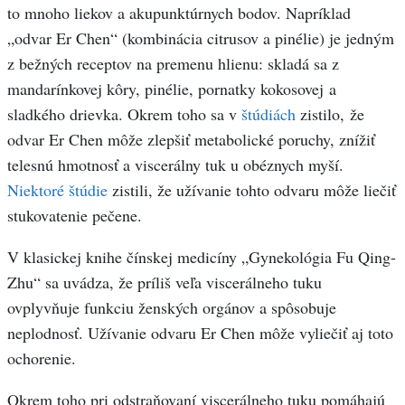
to mnoho liekov a akupunktúrnych bodov. Napríklad
„odvar Er Chen“ (kombinácia citrusov a pinélie) je jedným
z bežných receptov na premenu hlienu: skladá sa z
mandarínkovej kôry, pinélie, pornatky kokosovej a
sladkého drievka. Okrem toho sa v
štúdiách
zistilo, že
odvar Er Chen môže zlepšiť metabolické poruchy, znížiť
telesnú hmotnosť a viscerálny tuk u obéznych myší.
Niektoré štúdie
zistili, že užívanie tohto odvaru môže liečiť
stukovatenie pečene.
V klasickej knihe čínskej medicíny „Gynekológia Fu Qing-
Zhu“ sa uvádza, že príliš veľa viscerálneho tuku
ovplyvňuje funkciu ženských orgánov a spôsobuje
neplodnosť. Užívanie odvaru Er Chen môže vyliečiť aj toto
ochorenie.
Okrem toho pri odstraňovaní viscerálneho tuku pomáhajú