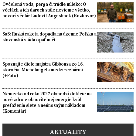
Ovčelená voda, perga či trúdie mlieko: O
včelách a ich daroch stále nevieme všetko,
hovorí včelár Ľudovít Augustinek (Rozhovor)
SaS: Ruská raketa dopadla na územie Poľska a
slovenská vláda opäť mlčí
Spoznajte dielo majstra Gibbonsa zo 16.
storočia, Michelangela medzi rezbármi
(+Foto)
Nemecko od roku 2027 obmedzí dotácie na
nové zdroje obnoviteľnej energie kvôli
preťaženiu siete a neúnosným nákladom
(Komentár)
AKTUALITY