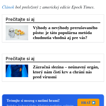
Článok
bol preložený z americkej edície Epoch Times
.
Trénujte si mozog s našimi hrami!
HRAŤ
Sudoku, šachové úlohy, hľadanie rozdielov, solitaire