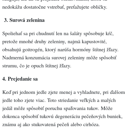
nedokážu dostatočne vstrebať, preťažujete obličky.
3. Surová zelenina
Spoliehať sa pri chudnutí len na šaláty spôsobuje kŕč,
pretože mnohé druhy zeleniny, najmä kapustovité,
obsahujú goitrogén, ktorý narúša hormóny štítnej žľazy.
Nadmerná konzumácia surovej zeleniny môže spôsobiť
strumu, čo je opuch štítnej žľazy.
4. Prejedanie sa
Keď pri jednom jedle zjete menej a vyhladnete, pri ďalšom
jedle toho zjete viac. Toto striedanie veľkých a malých
jedál môže spôsobiť poruchu spaľovania tukov. Môže
dokonca spôsobiť tukovú degeneráciu pečeňových buniek,
známu aj ako stukovatená pečeň alebo cirhóza.