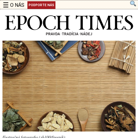
☰
O NÁS
PODPORTE NÁS
Ilustračná fotografia (xb100/freepik)