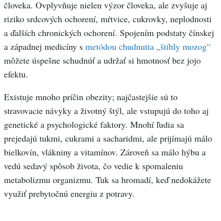
človeka. Ovplyvňuje nielen výzor človeka, ale zvyšuje aj
riziko srdcových ochorení, mŕtvice, cukrovky, neplodnosti
a ďalších chronických ochorení. Spojením podstaty čínskej
a západnej medicíny s
metódou chudnutia „štíhly mozog“
môžete úspešne schudnúť a udržať si hmotnosť bez jojo
efektu.
Existuje mnoho príčin obezity; najčastejšie sú to
stravovacie návyky a životný štýl, ale vstupujú do toho aj
genetické a psychologické faktory. Mnohí ľudia sa
prejedajú tukmi, cukrami a sacharidmi, ale prijímajú málo
bielkovín, vlákniny a vitamínov. Zároveň sa málo hýbu a
vedú sedavý spôsob života, čo vedie k spomaleniu
metabolizmu organizmu. Tuk sa hromadí, keď nedokážete
využiť prebytočnú energiu z potravy.