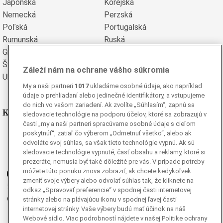
Japonská
Kórejská
Nemecká
Perzská
Poľská
Portugalská
Rumunská
Ruská
Grécka
Španielska
Švédska
Turecká
Záleží nám na ochrane vášho súkromia
Ukrajinská
Vietnamská
My a naši partneri
1017
ukladáme osobné údaje, ako napríklad
údaje o prehliadaní alebo jedinečné identifikátory, a vstupujeme
do nich vo vašom zariadení. Ak zvolíte „Súhlasím“, zapnú sa
Kde nás nájdete
sledovacie technológie na podporu účelov, ktoré sa zobrazujú v
časti „my a naši partneri spracúvame osobné údaje s cieľom
poskytnúť“, zatiaľ čo výberom „Odmetnuť všetko“, alebo ak
Facebook
odvoláte svoj súhlas, sa však tieto technológie vypnú. Ak sú
Instagram
sledovacie technológie vypnuté, časť obsahu a reklamy, ktoré si
G
Ganjing
prezeráte, nemusia byť také dôležité pre vás. V prípade potreby
môžete túto ponuku znova zobraziť, ak chcete kedykoľvek
Youtube
zmeniť svoje výbery alebo odvolať súhlas tak, že kliknete na
Twitter
odkaz „Spravovať preferencie“ v spodnej časti internetovej
Telegram
stránky alebo na plávajúcu ikonu v spodnej ľavej časti
internetovej stránky. Vaše výbery budú mať účinok na náš
RSS
Webové sídlo. Viac podrobností nájdete v našej Politike ochrany