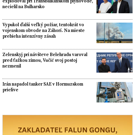
explodoval pri Transbalkánskom plynovode,
necielil na Bulharsko
Vypukol ďalší veľký požiar, tentokrát vo
vojenskom obvode na Záhorí. Na mieste
prebieha intenzívny zásah
Zelenskyj pri návšteve Belehradu varoval
pred ťažkou zimou, Vučić svoj postoj
nezmenil
Irán napadol tanker SAE v Hormuzskom
prielive