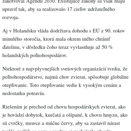
zakotvoval Agendu 2030. Existujúce zákony sa však majú
upraviť tak, aby sa realizovalo 17 cieľov udržateľného
rozvoja.
Aj v Holandsku vláda dodržiava dohodu s EÚ z 90. rokov
minulého storočia, ktorá mala okrem iného chrániť
ďatelinu, v dôsledku čoho teraz vyvlastňuje až 50 %
holandských poľnohospodárov.
Niektoré z najvplyvnejších svetových organizácií tvrdia, že
poľnohospodárstvo, najmä chov zvierat, spôsobuje globálne
otepľovanie. Toto otepľovanie vedie k vysokým cenám a
nedostatku potravín.
Riešením je prechod od chovu hospodárskych zvierat, ako
je hovädzí dobytok, kurčatá a ošípané, k chovu hmyzu, ako
sú cvrčky, mravce a múčne červy, aby sa zastavil nárast