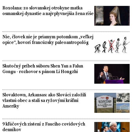
Roxolana: zo slovanskej otrokyne matka
osmanskej dynastie a najvplyvnejšia žena ríše
Nie, človek nie je priamym potomkom „veľkej
opice“, hovorí francúzsky paleoantropológ
Skutočný príbeh súboru Shen Yun a Falun
Gongu - rozhovor s pánom Li Hongzhi
Slovaktown, Arkansas: ako Slováci založili
vlastnú obec a stali sa ryžovými kráľmi
Ameriky
9 kľúčových zistení z Fauciho covidových
denníkov