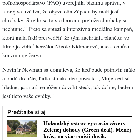
poľnohospodárstvo (FAO) uverejnila bizarnú správu, v
ktorej sa uvádza, že obyvatelia Západu by mali jesť
chrobáky. Stretlo sa to s odporom, pretože chrobáky sú
nechutné.“ Preto sa spustila intenzívna mediálna kampaň,
ktorá mala ľudí presvedčiť, že tým zachránia planétu: vo
filme je vidieť herečku Nicole Kidmanovú, ako s chuťou
konzumuje červa.
Novinár Newman sa domnieva, že keď bude potravín málo
a budú drahšie, ľudia si nakoniec povedia: „Moje deti sú
hladné, ja si už nemôžem dovoliť steak, tak dobre, budem
jesť tieto vaše cvrčky.“