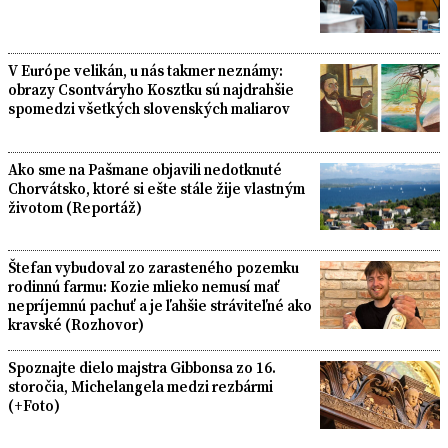
V Európe velikán, u nás takmer neznámy:
obrazy Csontváryho Kosztku sú najdrahšie
spomedzi všetkých slovenských maliarov
Ako sme na Pašmane objavili nedotknuté
Chorvátsko, ktoré si ešte stále žije vlastným
životom (Reportáž)
Štefan vybudoval zo zarasteného pozemku
rodinnú farmu: Kozie mlieko nemusí mať
nepríjemnú pachuť a je ľahšie stráviteľné ako
kravské (Rozhovor)
Spoznajte dielo majstra Gibbonsa zo 16.
storočia, Michelangela medzi rezbármi
(+Foto)