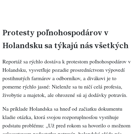
Protesty poľnohospodárov v
Holandsku sa týkajú nás všetkých
Reportáž sa rýchlo dostáva k protestom poľnohospodárov v
Holandsku, vysvetľuje pozadie prosredníctvom výpovedí
postihnutých farmárov a odborníkov, a divákovi je to
pomerne rýchlo jasné: Nielenže sa tu ničí celá profesia,
živobytie a majetok, ale ohrozené sú aj dodávky potravín.
Na príklade Holandska sa hneď od začiatku dokumentu
kladie otázka, ktorá svojou rozporuplnosťou vystihuje
podstatu problému: „Už pred rokom sa hovorilo o možnom
celosvetovom nedostatku potravín, holandská vláda nás