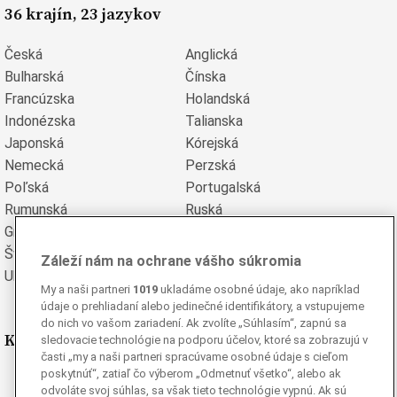
36 krajín, 23 jazykov
Česká
Anglická
Bulharská
Čínska
Francúzska
Holandská
Indonézska
Talianska
Japonská
Kórejská
Nemecká
Perzská
Poľská
Portugalská
Rumunská
Ruská
Grécka
Španielska
Švédska
Turecká
Záleží nám na ochrane vášho súkromia
Ukrajinská
Vietnamská
My a naši partneri
1019
ukladáme osobné údaje, ako napríklad
údaje o prehliadaní alebo jedinečné identifikátory, a vstupujeme
do nich vo vašom zariadení. Ak zvolíte „Súhlasím“, zapnú sa
Kde nás nájdete
sledovacie technológie na podporu účelov, ktoré sa zobrazujú v
časti „my a naši partneri spracúvame osobné údaje s cieľom
poskytnúť“, zatiaľ čo výberom „Odmetnuť všetko“, alebo ak
Facebook
odvoláte svoj súhlas, sa však tieto technológie vypnú. Ak sú