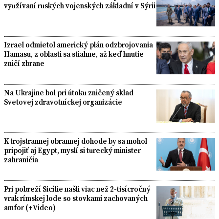
využívaní ruských vojenských základní v Sýrii
Izrael odmietol americký plán odzbrojovania
Hamasu, z oblasti sa stiahne, až keď hnutie
zničí zbrane
Na Ukrajine bol pri útoku zničený sklad
Svetovej zdravotníckej organizácie
K trojstrannej obrannej dohode by sa mohol
pripojiť aj Egypt, myslí si turecký minister
zahraničia
Pri pobreží Sicílie našli viac než 2-tisícročný
vrak rímskej lode so stovkami zachovaných
amfor (+Video)