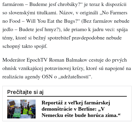
farmárom – Budeme jesť chrobáky?“ je teraz k dispozícii
so slovenskými titulkami. Názov, v origináli „No Farmers
no Food – Will You Eat the Bugs?“ (Bez farmárov nebude
jedlo – Budete jesť hmyz?), ide priamo k jadru veci: spája
témy, ktoré si bežný spotrebiteľ pravdepodobne nebude
schopný takto spojiť.
Moderátor EpochTV Roman Balmakov cestuje do prvých
ohnísk vznikajúcej potravinovej krízy, ktoré sú napojené na
realizáciu agendy OSN o „udržateľnosti“.