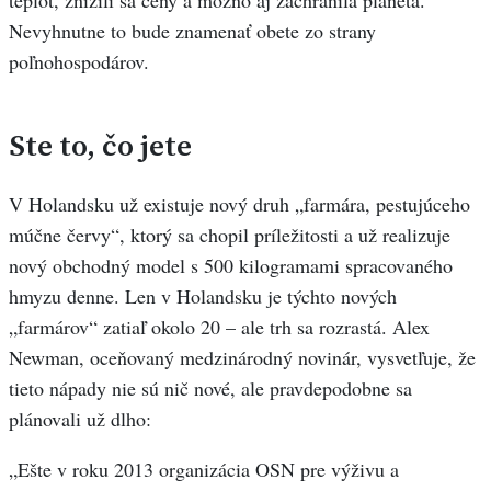
teplôt, znížili sa ceny a možno aj zachránila planéta.
Nevyhnutne to bude znamenať obete zo strany
poľnohospodárov.
Ste to, čo jete
V Holandsku už existuje nový druh „farmára, pestujúceho
múčne červy“, ktorý sa chopil príležitosti a už realizuje
nový obchodný model s 500 kilogramami spracovaného
hmyzu denne. Len v Holandsku je týchto nových
„farmárov“ zatiaľ okolo 20 – ale trh sa rozrastá. Alex
Newman, oceňovaný medzinárodný novinár, vysvetľuje, že
tieto nápady nie sú nič nové, ale pravdepodobne sa
plánovali už dlho:
„Ešte v roku 2013 organizácia OSN pre výživu a