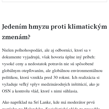
Jedením hmyzu proti klimatickým
zmenám?
Nielen poľnohospodári, ale aj odborníci, ktorí sa v
dokumente vyjadrujú, však hovoria úplne iný príbeh:
vysoké ceny a nedostatok potravín nie sú spôsobené
globálnym otepľovaním, ale globálnou environmentálnou
politikou, ktorá vznikla pred 30 rokmi. Ich realizácia si
vyžaduje veľký vplyv medzinárodných inštitúcií, ako je
OSN a kontrolu vlád, ktoré s nimi súhlasia.
Ako napríklad na Srí Lanke, kde má moderátor prvú
zastávku po Holandsku. Socialistická vláda tu presadila