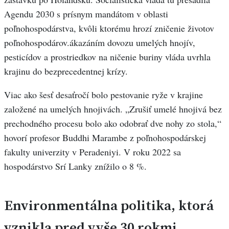
Agendu 2030 s prísnym mandátom v oblasti
poľnohospodárstva, kvôli ktorému hrozí zničenie životov
poľnohospodárov.ákazáním dovozu umelých hnojív,
pesticídov a prostriedkov na ničenie buriny vláda uvrhla
krajinu do bezprecedentnej krízy.
Viac ako šesť desaťročí bolo pestovanie ryže v krajine
založené na umelých hnojivách. „Zrušiť umelé hnojivá bez
prechodného procesu bolo ako odobrať dve nohy zo stola,“
hovorí profesor Buddhi Marambe z poľnohospodárskej
fakulty univerzity v Peradeniyi. V roku 2022 sa
hospodárstvo Srí Lanky znížilo o 8 %.
Environmentálna politika, ktorá
vznikla pred vyše 30 rokmi