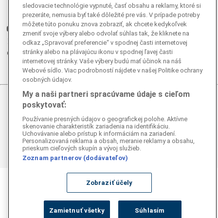
Instagram
sledovacie technológie vypnuté, časť obsahu a reklamy, ktoré si
G
prezeráte, nemusia byť také dôležité pre vás. V prípade potreby
Ganjing
môžete túto ponuku znova zobraziť, ak chcete kedykoľvek
Youtube
zmeniť svoje výbery alebo odvolať súhlas tak, že kliknete na
Twitter
odkaz „Spravovať preferencie“ v spodnej časti internetovej
stránky alebo na plávajúcu ikonu v spodnej ľavej časti
Telegram
internetovej stránky. Vaše výbery budú mať účinok na náš
RSS
Webové sídlo. Viac podrobností nájdete v našej Politike ochrany
osobných údajov.
My a naši partneri spracúvame údaje s cieľom
© 2026 Epoch Times Slovensko
poskytovať:
Používanie presných údajov o geografickej polohe. Aktívne
Všetky práva vyhradené. Publikovanie alebo ďalšie šírenie
skenovanie charakteristík zariadenia na identifikáciu.
správ a fotografií zo zdrojov TASR je bez
Uchovávanie alebo prístup k informáciám na zariadení.
predchádzajúceho písomného súhlasu TASR porušením
Personalizovaná reklama a obsah, meranie reklamy a obsahu,
prieskum cieľových skupín a vývoj služieb.
autorského zákona.
Zoznam partnerov (dodávateľov)
Zobraziť účely
Zamietnuť všetky
Súhlasím