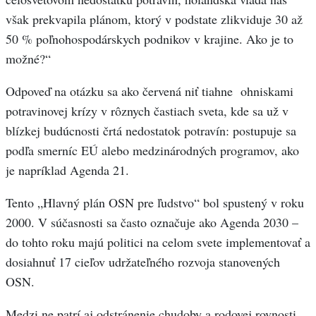
však prekvapila plánom, ktorý v podstate zlikviduje 30 až
50 % poľnohospodárskych podnikov v krajine. Ako je to
možné?“
Odpoveď na otázku sa ako červená niť tiahne ohniskami
potravinovej krízy v rôznych častiach sveta, kde sa už v
blízkej budúcnosti črtá nedostatok potravín: postupuje sa
podľa smerníc EÚ alebo medzinárodných programov, ako
je napríklad Agenda 21.
Tento „Hlavný plán OSN pre ľudstvo“ bol spustený v roku
2000. V súčasnosti sa často označuje ako Agenda 2030 –
do tohto roku majú politici na celom svete implementovať a
dosiahnuť 17 cieľov udržateľného rozvoja stanovených
OSN.
Medzi ne patrí aj odstránenie chudoby a rodovej rovnosti.