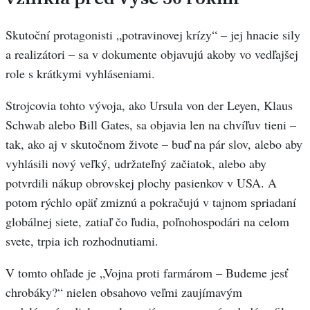
Skutoční protagonisti „potravinovej krízy“ – jej hnacie sily
a realizátori – sa v dokumente objavujú akoby vo vedľajšej
role s krátkymi vyhláseniami.
Strojcovia tohto vývoja, ako Ursula von der Leyen, Klaus
Schwab alebo Bill Gates, sa objavia len na chvíľuv tieni –
tak, ako aj v skutočnom živote – buď na pár slov, alebo aby
vyhlásili nový veľký, udržateľný začiatok, alebo aby
potvrdili nákup obrovskej plochy pasienkov v USA. A
potom rýchlo opäť zmiznú a pokračujú v tajnom spriadaní
globálnej siete, zatiaľ čo ľudia, poľnohospodári na celom
svete, trpia ich rozhodnutiami.
V tomto ohľade je „Vojna proti farmárom – Budeme jesť
chrobáky?“ nielen obsahovo veľmi zaujímavým