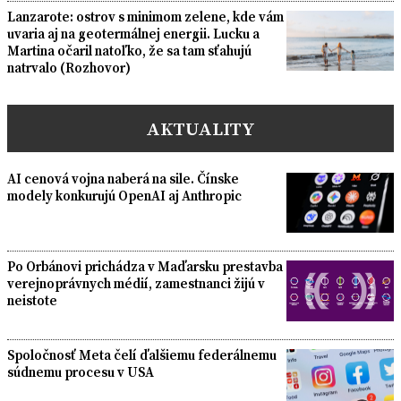
Lanzarote: ostrov s minimom zelene, kde vám
uvaria aj na geotermálnej energii. Lucku a
Martina očaril natoľko, že sa tam sťahujú
natrvalo (Rozhovor)
AKTUALITY
AI cenová vojna naberá na sile. Čínske
modely konkurujú OpenAI aj Anthropic
Po Orbánovi prichádza v Maďarsku prestavba
verejnoprávnych médií, zamestnanci žijú v
neistote
Spoločnosť Meta čelí ďalšiemu federálnemu
súdnemu procesu v USA