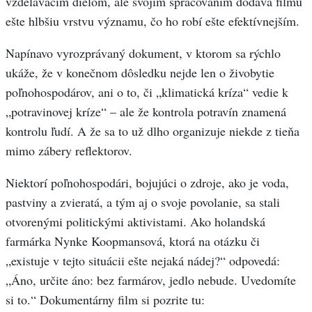
vzdelávacím dielom, ale svojím spracovaním dodáva filmu
ešte hlbšiu vrstvu významu, čo ho robí ešte efektívnejším.
Napínavo vyrozprávaný dokument, v ktorom sa rýchlo
ukáže, že v konečnom dôsledku nejde len o živobytie
poľnohospodárov, ani o to, či „klimatická kríza“ vedie k
„potravinovej kríze“ – ale že kontrola potravín znamená
kontrolu ľudí. A že sa to už dlho organizuje niekde z tieňa
mimo zábery reflektorov.
Niektorí poľnohospodári, bojujúci o zdroje, ako je voda,
pastviny a zvieratá, a tým aj o svoje povolanie, sa stali
otvorenými politickými aktivistami. Ako holandská
farmárka Nynke Koopmansová, ktorá na otázku či
„existuje v tejto situácii ešte nejaká nádej?“ odpovedá:
„Áno, určite áno: bez farmárov, jedlo nebude. Uvedomíte
si to.“ Dokumentárny film si pozrite tu: