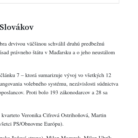
 Slovákov
ra drvivou väčšinou schválil druhú predbežnú
ásad právneho štátu v Maďarsku a o jeho neustálom
článku 7 – ktorá sumarizuje vývoj vo všetkých 12
 fungovania volebného systému, nezávislosti súdnictva
oposlancov. Proti bolo 193 zákonodarcov a 28 sa
 kvarteto Veronika Cifrová Ostrihoňová, Martin
(všetci PS/Obnovme Európu).
ka ľudová strana), Milan Mazurek, Milan Uhrík