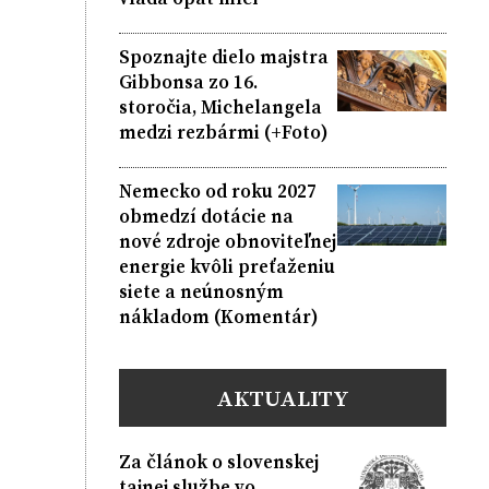
Spoznajte dielo majstra
Gibbonsa zo 16.
storočia, Michelangela
medzi rezbármi (+Foto)
Nemecko od roku 2027
obmedzí dotácie na
nové zdroje obnoviteľnej
energie kvôli preťaženiu
siete a neúnosným
nákladom (Komentár)
AKTUALITY
Za článok o slovenskej
tajnej službe vo