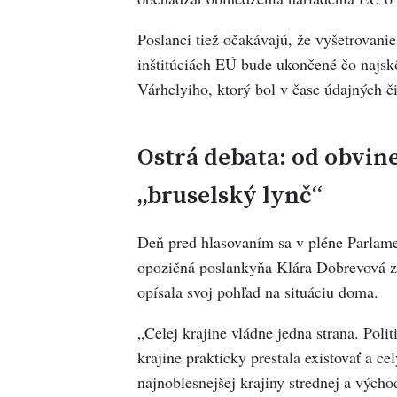
Poslanci tiež očakávajú, že vyšetrovani
inštitúciách EÚ bude ukončené čo najsk
Várhelyiho, ktorý bol v čase údajných 
Ostrá debata: od obvine
„bruselský lynč“
Deň pred hlasovaním sa v pléne Parlame
opozičná poslankyňa Klára Dobrevová z 
opísala svoj pohľad na situáciu doma.
„Celej krajine vládne jedna strana. Poli
krajine prakticky prestala existovať a ce
najnoblesnejšej krajiny strednej a vých