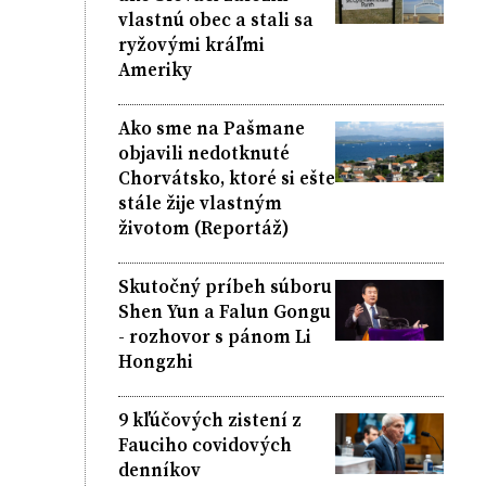
vlastnú obec a stali sa
ryžovými kráľmi
Ameriky
Ako sme na Pašmane
objavili nedotknuté
Chorvátsko, ktoré si ešte
stále žije vlastným
životom (Reportáž)
Skutočný príbeh súboru
Shen Yun a Falun Gongu
- rozhovor s pánom Li
Hongzhi
9 kľúčových zistení z
Fauciho covidových
denníkov