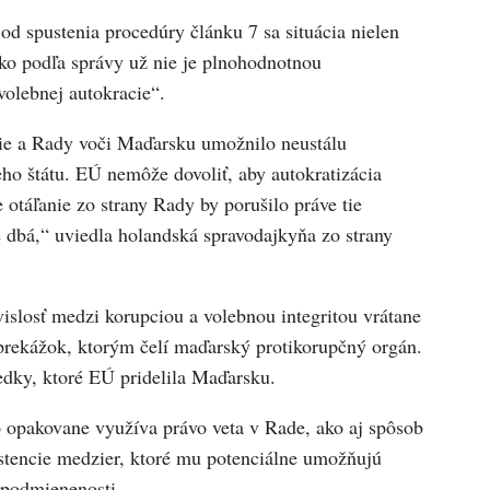
d spustenia procedúry článku 7 sa situácia nielen
sko podľa správy už nie je plnohodnotnou
olebnej autokracie“.
e a Rady voči Maďarsku umožnilo neustálu
ho štátu. EÚ nemôže dovoliť, aby autokratizácia
otáľanie zo strany Rady by porušilo práve tie
 dbá,“ uviedla holandská spravodajkyňa zo strany
islosť medzi korupciou a volebnou integritou vrátane
h prekážok, ktorým čelí maďarský protikorupčný orgán.
edky, ktoré EÚ pridelila Maďarsku.
 opakovane využíva právo veta v Rade, ako aj spôsob
istencie medzier, ktoré mu potenciálne umožňujú
podmienenosti.