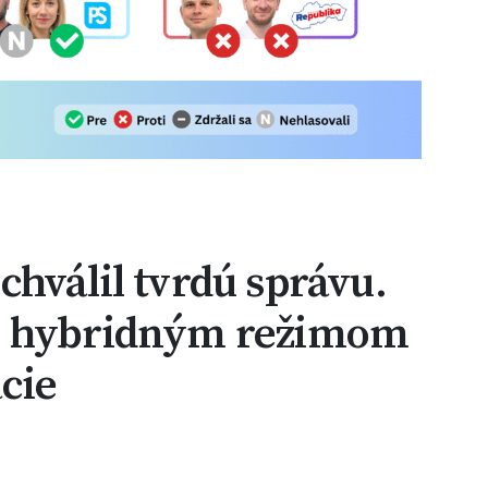
hválil tvrdú správu.
l hybridným režimom
cie