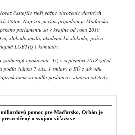
oraz častejšie rieši vážne ohrozenie vlastných
ých štátov. Najvýraznejším prípadom je Maďarsko
pskeho parlamentu sa v krajine od roku 2010
ctva, sloboda médií, akademická sloboda, práva
n, najmä LGBTIQ+ komunity.
ou
zaoberajú
opakovane
. Už v septembri 2018 začal
 podľa článku 7 ods. 1 zmluvy o EÚ z dôvodu
Napriek tomu sa podľa poslancov situácia odvtedy