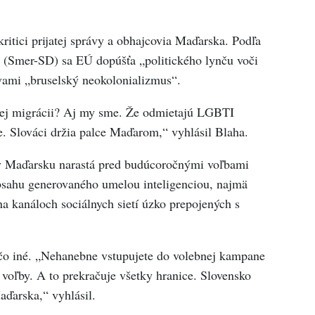
kritici prijatej správy a obhajcovia Maďarska. Podľa
 (Smer-SD) sa EÚ dopúšťa „politického lynču voči
ovami „bruselský neokolonializmus“.
lnej migrácii? Aj my sme. Že odmietajú LGBTI
 Slováci držia palce Maďarom,“ vyhlásil Blaha.
 v Maďarsku narastá pred budúcoročnými voľbami
bsahu generovaného umelou inteligenciou, najmä
a kanáloch sociálnych sietí úzko prepojených s
ečo iné. „Nehanebne vstupujete do volebnej kampane
voľby. A to prekračuje všetky hranice. Slovensko
aďarska,“ vyhlásil.