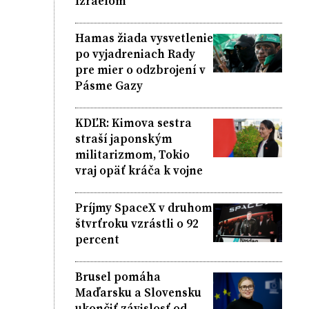
Izraelom
Hamas žiada vysvetlenie
po vyjadreniach Rady
pre mier o odzbrojení v
Pásme Gazy
KDĽR: Kimova sestra
straší japonským
militarizmom, Tokio
vraj opäť kráča k vojne
Príjmy SpaceX v druhom
štvrťroku vzrástli o 92
percent
Brusel pomáha
Maďarsku a Slovensku
ukončiť závislosť od