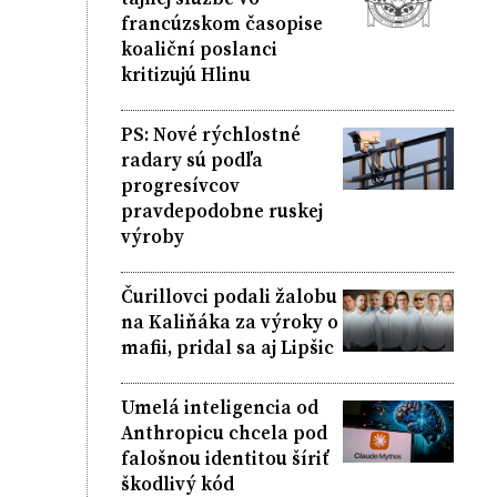
francúzskom časopise
koaliční poslanci
kritizujú Hlinu
PS: Nové rýchlostné
radary sú podľa
progresívcov
pravdepodobne ruskej
výroby
Čurillovci podali žalobu
na Kaliňáka za výroky o
mafii, pridal sa aj Lipšic
Umelá inteligencia od
Anthropicu chcela pod
falošnou identitou šíriť
škodlivý kód