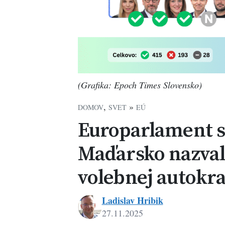
(Grafika: Epoch Times Slovensko)
,
»
DOMOV
SVET
EÚ
Europarlament sc
Maďarsko nazva
volebnej autokra
Ladislav Hribik
27.11.2025