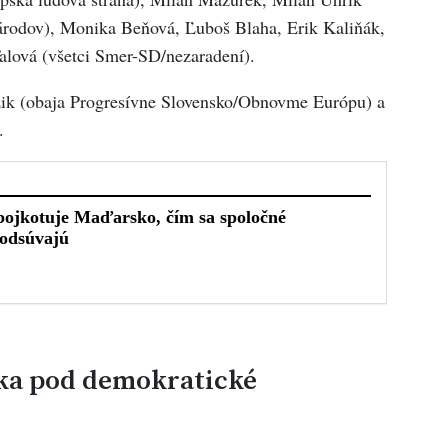
árodov), Monika Beňová, Ľuboš Blaha, Erik Kaliňák,
alová (všetci Smer-SD/nezaradení).
ik (obaja Progresívne Slovensko/Obnovme Európu) a
.
ka pod demokratické