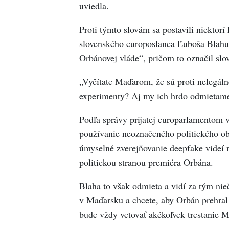
uviedla.
Proti týmto slovám sa postavili niektorí 
slovenského europoslanca Ľuboša Blahu
Orbánovej vláde“, pričom to označil sl
„Vyčítate Maďarom, že sú proti nelegá
experimenty? Aj my ich hrdo odmietame.
Podľa správy prijatej europarlamentom
používanie neoznačeného politického o
úmyselné zverejňovanie deepfake videí n
politickou stranou premiéra Orbána.
Blaha to však odmieta a vidí za tým ni
v Maďarsku a chcete, aby Orbán prehral 
bude vždy vetovať akékoľvek trestanie M