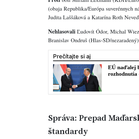
(obaja Republika/Európa suverénnych n
Judita Laššáková a Katarína Roth Neveď
Nehlasovali
Ľudovít Ódor, Michal Wiez
Branislav Ondruš (Hlas-SD/nezaradený)
Správa: Prepad Maďars
štandardy