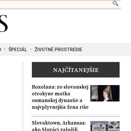
O
ŠPECIÁL
ŽIVOTNÉ PROSTREDIE
NAJČÍTANEJŠIE
Roxolana: zo slovanskej
otrokyne matka
osmanskej dynastie a
najvplyvnejšia žena ríše
Slovaktown, Arkansas:
ako Slováci založili