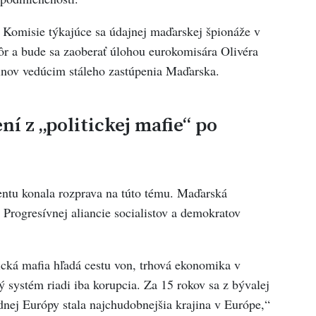
e Komisie týkajúce sa údajnej maďarskej špionáže v
ôr a bude sa zaoberať úlohou eurokomisára Olivéra
činov vedúcim stáleho zastúpenia Maďarska.
ní z „politickej mafie“ po
ntu konala rozprava na túto tému. Maďarská
Progresívnej aliancie socialistov a demokratov
tická mafia hľadá cestu von, trhová ekonomika v
lý systém riadi iba korupcia. Za 15 rokov sa z bývalej
odnej Európy stala najchudobnejšia krajina v Európe,“