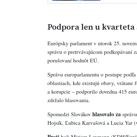
Podpora len u kvarteta
Európsky parlament v utorok 25. novemb
správu o pretrvávajúcom podkopávaní z
porušovaní hodnôt EÚ.
Správu europarlamentu o postupe podľa 
oblastiach, kde existujú obavy, vrátane
a korupcie – podporilo dovedna 415 eur
zdržalo hlasovania.
hlasovalo za
Spomedzi Slovákov
správu
Hojsík, Ľubica Karvašová a Lucia Yar 
Proti
boli Miriam Lexmann (KDH/Európs