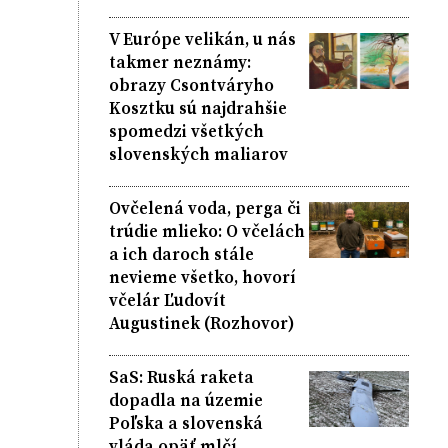
V Európe velikán, u nás
takmer neznámy:
obrazy Csontváryho
Kosztku sú najdrahšie
spomedzi všetkých
slovenských maliarov
Ovčelená voda, perga či
trúdie mlieko: O včelách
a ich daroch stále
nevieme všetko, hovorí
včelár Ľudovít
Augustinek (Rozhovor)
SaS: Ruská raketa
dopadla na územie
Poľska a slovenská
vláda opäť mlčí