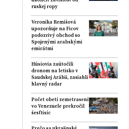
ruskej ropy
Veronika Remišová
upozorňuje na Ficov
podozrivý obchod so
Spojenými arabskými
emirátmi
Húsíovia zaútočili
dronom na letisko v
Saudskej Arábii, zasiahli
hlavný radar
Počet obetí zemetrasení
vo Venezuele prekročil
šesťtisíc
Prečo sa ukrajinské