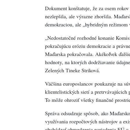
Dokument konštatuje, že za osem rokov o
nezlepšila, ale výrazne zhoršila. Maďar
demokraciou, ale „hybridným režimom v
„Nedostatočné rozhodné konanie Komisi
pokračujúcu eróziu demokracie a právne
Maďarska pokračovala. Akékoľvek ďalšie 
hodnoty, na ktorých dodržiavanie údajne
Zelených Tineke Striková.
Väčšina europoslancov poukazuje na súv
klientelistických sietí a pretrvávajúcic
To môže ohroziť všetky finančné prostri
Správa odsudzuje spôsob, ako Maďarsko
využívania rozpočtových nástrojov a ex
obchádzať obmedzenia nariadenia EÚ o 