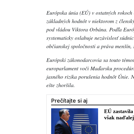
Ladislav
Hribik
Európska únia (EÚ) v ostatných rokoch č
základných hodnôt v niektorom z člensk
pod vládou Viktora Orbána. Podľa Euró
systematicky oslabuje nezávislosť súdni
občianskej spoločnosti a práva menší
Európski zákonodarcovia sa touto tém
europarlament voči Maďarsku procedúru
jasného rizika porušenia hodnôt Únie. 
ešte zhoršila.