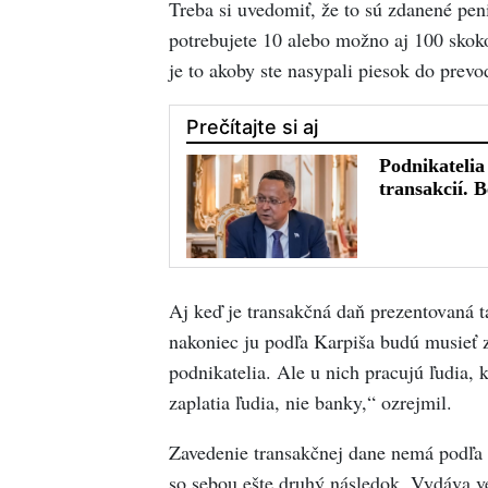
Treba si uvedomiť, že to sú zdanené peni
potrebujete 10 alebo možno aj 100 skok
je to akoby ste nasypali piesok do prev
Aj keď je transakčná daň prezentovaná t
nakoniec ju podľa Karpiša budú musieť za
podnikatelia. Ale u nich pracujú ľudia, 
zaplatia ľudia, nie banky,“ ozrejmil.
Zavedenie transakčnej dane nemá podľa
so sebou ešte druhý následok. Vydáva v