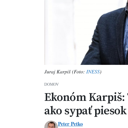
Juraj Karpiš (Foto:
INESS
)
DOMOV
Ekonóm Karpiš: 
ako sypať pieso
Peter Petko