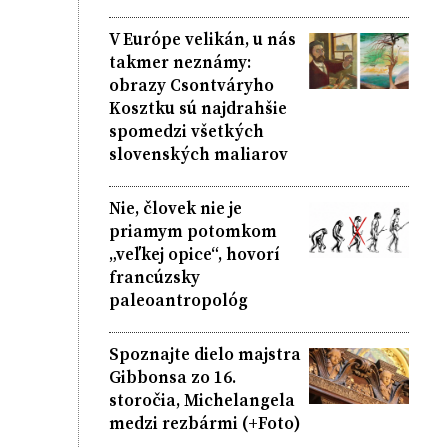
V Európe velikán, u nás
takmer neznámy:
obrazy Csontváryho
Kosztku sú najdrahšie
spomedzi všetkých
slovenských maliarov
Nie, človek nie je
priamym potomkom
„veľkej opice“, hovorí
francúzsky
paleoantropológ
Spoznajte dielo majstra
Gibbonsa zo 16.
storočia, Michelangela
medzi rezbármi (+Foto)