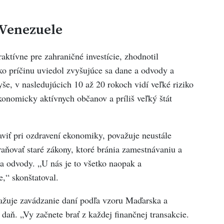
 Venezuele
raktívne pre zahraničné investície, zhodnotil
 príčinu uviedol zvyšujúce sa dane a odvody a
še, v nasledujúcich 10 až 20 rokoch vidí veľké riziko
konomicky aktívnych občanov a príliš veľký štát
raviť pri ozdravení ekonomiky, považuje neustále
raňovať staré zákony, ktoré bránia zamestnávaniu a
e a odvody. „U nás je to všetko naopak a
e,“ skonštatoval.
ažuje zavádzanie daní podľa vzoru Maďarska a
daň. „Vy začnete brať z každej finančnej transakcie.