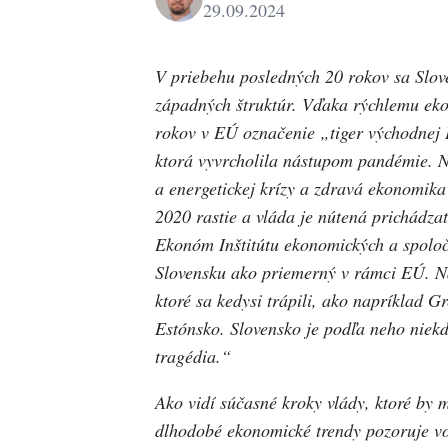
29.09.2024
Peter
Petko
V priebehu posledných 20 rokov sa Slov
západných štruktúr. Vďaka rýchlemu ek
rokov v EÚ označenie „tiger východnej 
ktorá vyvrcholila nástupom pandémie. N
a energetickej krízy a zdravá ekonomika 
2020 rastie a vláda je nútená prichádzať
Ekonóm Inštitútu ekonomických a spoloč
Slovensku ako priemerný v rámci EÚ. N
ktoré sa kedysi trápili, ako napríklad G
Estónsko. Slovensko je podľa neho niekde
tragédia.“
Ako vidí súčasné kroky vlády, ktoré by m
dlhodobé ekonomické trendy pozoruje vo