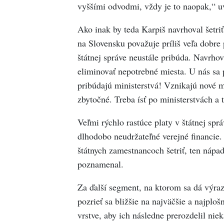
vyššími odvodmi, vždy je to naopak,“ u
Ako inak by teda Karpiš navrhoval šetri
na Slovensku považuje príliš veľa dobre
štátnej správe neustále pribúda. Navrhov
eliminovať nepotrebné miesta. U nás sa
pribúdajú ministerstvá! Vznikajú nové mi
zbytočné. Treba ísť po ministerstvách a t
Veľmi rýchlo rastúce platy v štátnej sp
dlhodobo neudržateľné verejné financie.
štátnych zamestnancoch šetriť, ten nápad
poznamenal.
Za ďalší segment, na ktorom sa dá výraz
pozrieť sa bližšie na najväčšie a najplošn
vrstve, aby ich následne prerozdelil nie