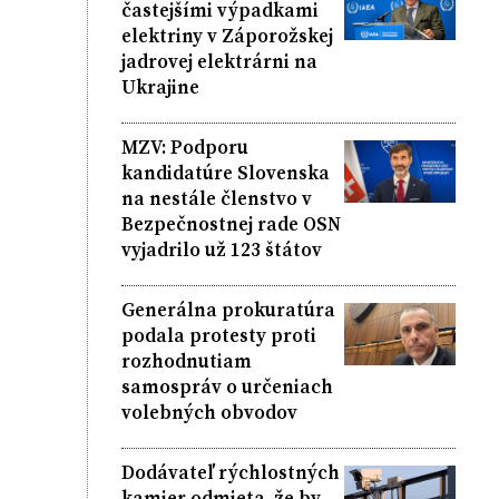
častejšími výpadkami
elektriny v Záporožskej
jadrovej elektrárni na
Ukrajine
MZV: Podporu
kandidatúre Slovenska
na nestále členstvo v
Bezpečnostnej rade OSN
vyjadrilo už 123 štátov
Generálna prokuratúra
podala protesty proti
rozhodnutiam
samospráv o určeniach
volebných obvodov
Dodávateľ rýchlostných
kamier odmieta, že by