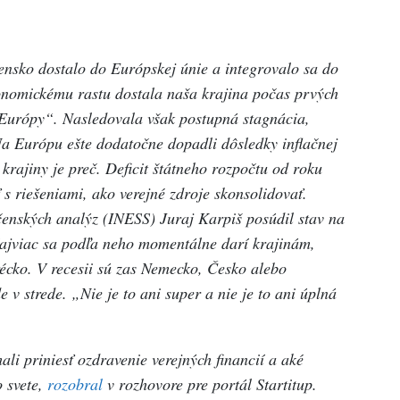
ensko dostalo do Európskej únie a integrovalo sa do
onomickému rastu dostala naša krajina počas prvých
Európy“. Nasledovala však postupná stagnácia,
a Európu ešte dodatočne dopadli dôsledky inflačnej
krajiny je preč. Deficit štátneho rozpočtu od roku
 s riešeniami, ako verejné zdroje skonsolidovať.
enských analýz (INESS) Juraj Karpiš posúdil stav na
ajviac sa podľa neho momentálne darí krajinám,
récko. V recesii sú zas Nemecko, Česko alebo
 v strede. „Nie je to ani super a nie je to ani úplná
ali priniesť ozdravenie verejných financií a aké
 svete,
rozobral
v rozhovore pre portál Startitup.