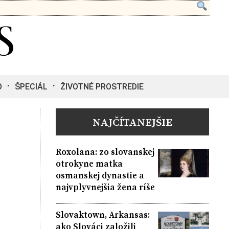
O
ŠPECIÁL
ŽIVOTNÉ PROSTREDIE
NAJČÍTANEJŠIE
Roxolana: zo slovanskej
otrokyne matka
osmanskej dynastie a
najvplyvnejšia žena ríše
Slovaktown, Arkansas:
ako Slováci založili