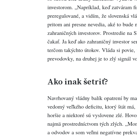
investorom. „Napríklad, keď zatváram f
preregulované, a vidím, že slovenská vl
pritom ani presne nevedia, aké to bude m
zahraničných investorov. Prostredie na S
čakať. Ja keď ako zahraničný investor s
terčom takýchto útokov. Vláda si povie, 
prevodovky, na druhej je to zlý signál vo
Ako inak šetriť?
Navrhovaný vládny balík opatrení by mal 
vedomý veľkého deficitu, ktorý štát má, 
horšie a niektoré sú vyslovene zlé. Hovo
najmä prostredníctvom tých zlých. „Mom
a odvodov a som veľmi negatívne prekva