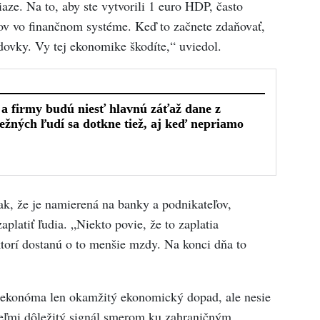
aze. Na to, aby ste vytvorili 1 euro HDP, často
ov vo finančnom systéme. Keď to začnete zdaňovať,
odovky. Vy tej ekonomike škodíte,“ uviedol.
ak, že je namierená na banky a podnikateľov,
platiť ľudia. „Niekto povie, že to zaplatia
ktorí dostanú o to menšie mzdy. Na konci dňa to
 ekonóma len okamžitý ekonomický dopad, ale nesie
eľmi dôležitý signál smerom ku zahraničným