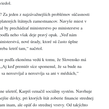
viedol.
ť? Za jeden z najzávažnejších problémov súčasnosti
 platených štátnych zamestnancov. Navyše miest v
al by prechádzať ministerstvo po ministerstve a
 podľa neho však deje pravý opak. „Veď nám
nisterstvá, nové úrady, ktoré sú často úplne
reba šetriť tam,“ načrtol.
ráve podľa ekonóma vedú k tomu, že Slovensko má
 „Aj keď premiér síce spomenul, že sa bude na
 sa nerozvíjal a nerozvíja sa ani v médiách,“
ne ušetriť, Karpiš označil sociálny systém. Navrhuje
ejšie dávky, pri ktorých štát zoberie financie strednej
kam inam, ale opäť do strednej vrstvy. Od takýchto