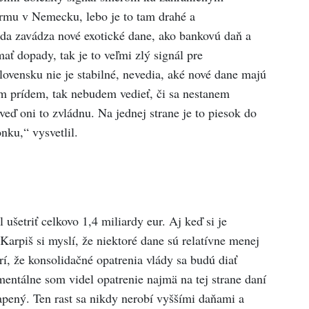
irmu v Nemecku, lebo je to tam drahé a
áda zavádza nové exotické dane, ako bankovú daň a
ať dopady, tak je to veľmi zlý signál pre
lovensku nie je stabilné, nevedia, aké nové dane majú
em prídem, tak nebudem vedieť, či sa nestanem
veď oni to zvládnu. Na jednej strane je to piesok do
nku,“ vysvetlil.
ušetriť celkovo 1,4 miliardy eur. Aj keď si je
Karpiš si myslí, že niektoré dane sú relatívne menej
rí, že konsolidačné opatrenia vlády sa budú diať
entálne som videl opatrenie najmä na tej strane daní
pený. Ten rast sa nikdy nerobí vyššími daňami a