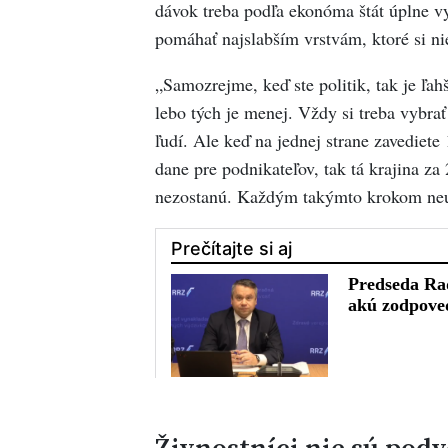
dávok treba podľa ekonóma štát úplne vy
pomáhať najslabším vrstvám, ktoré si n
„Samozrejme, keď ste politik, tak je ľa
lebo tých je menej. Vždy si treba vybr
ľudí. Ale keď na jednej strane zavediete
dane pre podnikateľov, tak tá krajina za
nezostanú. Každým takýmto krokom neus
Živnostníci nie sú pod