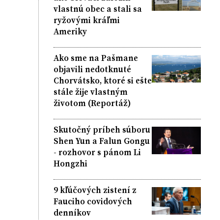
vlastnú obec a stali sa
ryžovými kráľmi
Ameriky
Ako sme na Pašmane
objavili nedotknuté
Chorvátsko, ktoré si ešte
stále žije vlastným
životom (Reportáž)
Skutočný príbeh súboru
Shen Yun a Falun Gongu
- rozhovor s pánom Li
Hongzhi
9 kľúčových zistení z
Fauciho covidových
denníkov