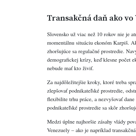
Transakčná daň ako vo
Slovensko už viac než 10 rokov nie je at
momentálnu situáciu ekonóm Karpiš. Ako
zhoršujúce sa regulačné prostredie. Navy
demografickej krízy, keď klesne počet e
nebude mať kto živiť.
Za najdôležitejšie kroky, ktoré treba sp
zlepšovať podnikateľské prostredie, odst
flexibilite trhu práce, a nezvyšovať dan
podnikateľské prostredie sa skôr zhoršuj
Medzi úplne najhoršie zásahy vlády pov
Venezuely – ako je napríklad transakčná 