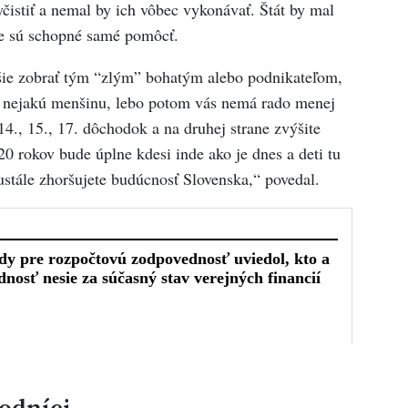
čistiť a nemal by ich vôbec vykonávať. Štát by mal
ie sú schopné samé pomôcť.
hšie zobrať tým “zlým” bohatým alebo podnikateľom,
ať nejakú menšinu, lebo potom vás nemá rado menej
 14., 15., 17. dôchodok a na druhej strane zvýšite
 20 rokov bude úplne kdesi inde ako je dnes a deti tu
tále zhoršujete budúcnosť Slovenska,“ povedal.
vodníci