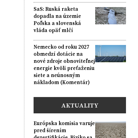
SaS: Ruská raketa
dopadla na územie
Poľska a slovenská
vláda opäť mlčí
Nemecko od roku 2027
obmedzí dotácie na
nové zdroje obnoviteľnej
energie kvôli preťaženiu
siete a neúnosným
nákladom (Komentár)
AKTUALITY
Európska komisia varuje
pred šírením
dezertifikácie. Riziko sa