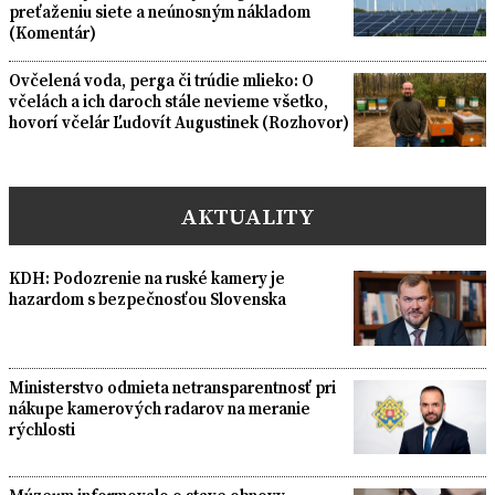
preťaženiu siete a neúnosným nákladom
(Komentár)
Ovčelená voda, perga či trúdie mlieko: O
včelách a ich daroch stále nevieme všetko,
hovorí včelár Ľudovít Augustinek (Rozhovor)
AKTUALITY
KDH: Podozrenie na ruské kamery je
hazardom s bezpečnosťou Slovenska
Ministerstvo odmieta netransparentnosť pri
nákupe kamerových radarov na meranie
rýchlosti