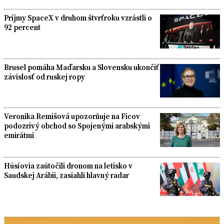
Príjmy SpaceX v druhom štvrťroku vzrástli o
92 percent
Brusel pomáha Maďarsku a Slovensku ukončiť
závislosť od ruskej ropy
Veronika Remišová upozorňuje na Ficov
podozrivý obchod so Spojenými arabskými
emirátmi
Húsíovia zaútočili dronom na letisko v
Saudskej Arábii, zasiahli hlavný radar