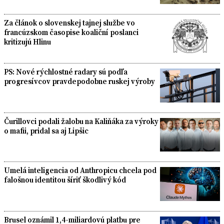
Za článok o slovenskej tajnej službe vo
francúzskom časopise koaliční poslanci
kritizujú Hlinu
PS: Nové rýchlostné radary sú podľa
progresívcov pravdepodobne ruskej výroby
Čurillovci podali žalobu na Kaliňáka za výroky
o mafii, pridal sa aj Lipšic
Umelá inteligencia od Anthropicu chcela pod
falošnou identitou šíriť škodlivý kód
Brusel oznámil 1,4-miliardovú platbu pre