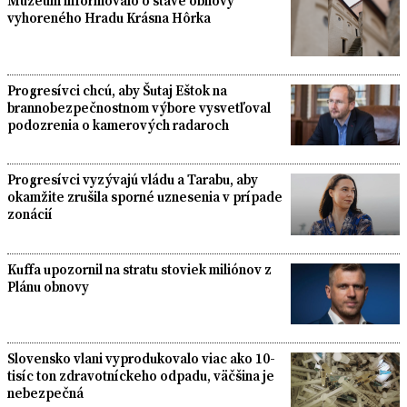
Múzeum informovalo o stave obnovy
vyhoreného Hradu Krásna Hôrka
Progresívci chcú, aby Šutaj Eštok na
brannobezpečnostnom výbore vysvetľoval
podozrenia o kamerových radaroch
Progresívci vyzývajú vládu a Tarabu, aby
okamžite zrušila sporné uznesenia v prípade
zonácií
Kuffa upozornil na stratu stoviek miliónov z
Plánu obnovy
Slovensko vlani vyprodukovalo viac ako 10-
tisíc ton zdravotníckeho odpadu, väčšina je
nebezpečná