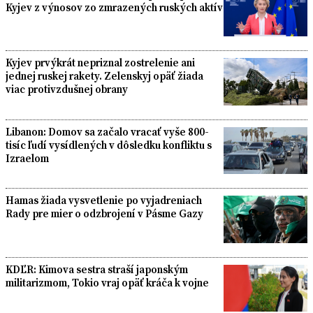
Kyjev z výnosov zo zmrazených ruských aktív
Kyjev prvýkrát nepriznal zostrelenie ani
jednej ruskej rakety. Zelenskyj opäť žiada
viac protivzdušnej obrany
Libanon: Domov sa začalo vracať vyše 800-
tisíc ľudí vysídlených v dôsledku konfliktu s
Izraelom
Hamas žiada vysvetlenie po vyjadreniach
Rady pre mier o odzbrojení v Pásme Gazy
KDĽR: Kimova sestra straší japonským
militarizmom, Tokio vraj opäť kráča k vojne