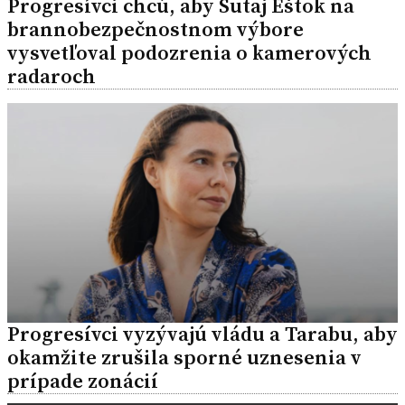
Progresívci chcú, aby Šutaj Eštok na
brannobezpečnostnom výbore
vysvetľoval podozrenia o kamerových
radaroch
Progresívci vyzývajú vládu a Tarabu, aby
okamžite zrušila sporné uznesenia v
prípade zonácií