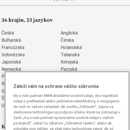
36 krajín, 23 jazykov
Česká
Anglická
Bulharská
Čínska
Francúzska
Holandská
Indonézska
Talianska
Japonská
Kórejská
Nemecká
Perzská
Poľská
Portugalská
Rumunská
Ruská
Záleží nám na ochrane vášho súkromia
Grécka
Španielska
My a naši partneri
1019
ukladáme osobné údaje, ako napríklad
Švédska
Turecká
údaje o prehliadaní alebo jedinečné identifikátory, a vstupujeme
Ukrajinská
Vietnamská
do nich vo vašom zariadení. Ak zvolíte „Súhlasím“, zapnú sa
sledovacie technológie na podporu účelov, ktoré sa zobrazujú v
časti „my a naši partneri spracúvame osobné údaje s cieľom
poskytnúť“, zatiaľ čo výberom „Odmetnuť všetko“, alebo ak
Kde nás nájdete
odvoláte svoj súhlas, sa však tieto technológie vypnú. Ak sú