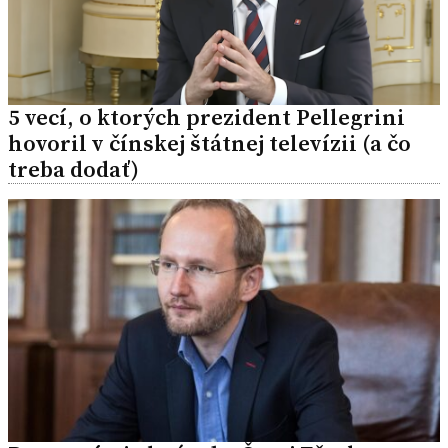
5 vecí, o ktorých prezident Pellegrini
hovoril v čínskej štátnej televízii (a čo
treba dodať)