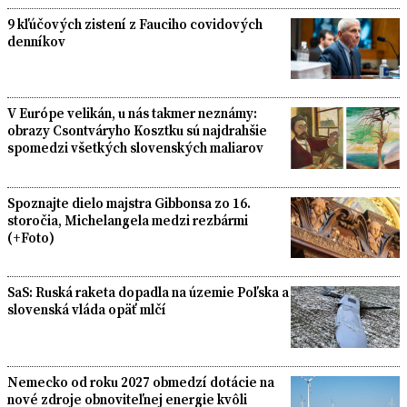
9 kľúčových zistení z Fauciho covidových
denníkov
V Európe velikán, u nás takmer neznámy:
obrazy Csontváryho Kosztku sú najdrahšie
spomedzi všetkých slovenských maliarov
Spoznajte dielo majstra Gibbonsa zo 16.
storočia, Michelangela medzi rezbármi
(+Foto)
SaS: Ruská raketa dopadla na územie Poľska a
slovenská vláda opäť mlčí
Nemecko od roku 2027 obmedzí dotácie na
nové zdroje obnoviteľnej energie kvôli