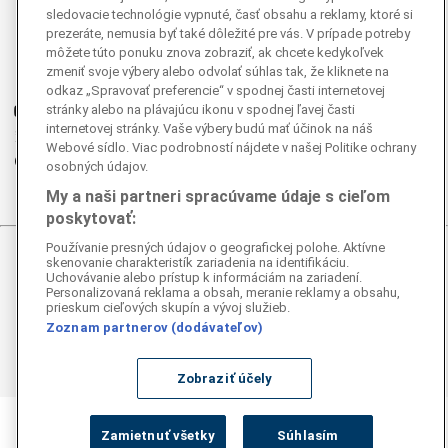
sledovacie technológie vypnuté, časť obsahu a reklamy, ktoré si
Facebook
prezeráte, nemusia byť také dôležité pre vás. V prípade potreby
môžete túto ponuku znova zobraziť, ak chcete kedykoľvek
Instagram
zmeniť svoje výbery alebo odvolať súhlas tak, že kliknete na
G
Ganjing
odkaz „Spravovať preferencie“ v spodnej časti internetovej
Youtube
stránky alebo na plávajúcu ikonu v spodnej ľavej časti
internetovej stránky. Vaše výbery budú mať účinok na náš
Twitter
Webové sídlo. Viac podrobností nájdete v našej Politike ochrany
Telegram
osobných údajov.
RSS
My a naši partneri spracúvame údaje s cieľom
poskytovať:
Používanie presných údajov o geografickej polohe. Aktívne
skenovanie charakteristík zariadenia na identifikáciu.
© 2026 Epoch Times Slovensko
Uchovávanie alebo prístup k informáciám na zariadení.
Personalizovaná reklama a obsah, meranie reklamy a obsahu,
Všetky práva vyhradené. Publikovanie alebo ďalšie šírenie
prieskum cieľových skupín a vývoj služieb.
správ a fotografií zo zdrojov TASR je bez
Zoznam partnerov (dodávateľov)
predchádzajúceho písomného súhlasu TASR porušením
autorského zákona.
Zobraziť účely
Zamietnuť všetky
Súhlasím