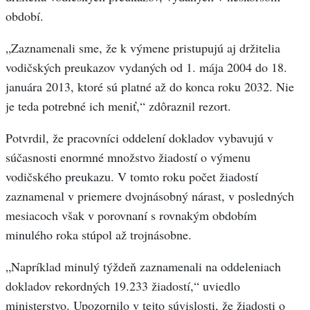
období.
„Zaznamenali sme, že k výmene pristupujú aj držitelia
vodičských preukazov vydaných od 1. mája 2004 do 18.
januára 2013, ktoré sú platné až do konca roku 2032. Nie
je teda potrebné ich meniť,“ zdôraznil rezort.
Potvrdil, že pracovníci oddelení dokladov vybavujú v
súčasnosti enormné množstvo žiadostí o výmenu
vodičského preukazu. V tomto roku počet žiadostí
zaznamenal v priemere dvojnásobný nárast, v posledných
mesiacoch však v porovnaní s rovnakým obdobím
minulého roka stúpol až trojnásobne.
„Napríklad minulý týždeň zaznamenali na oddeleniach
dokladov rekordných 19.233 žiadostí,“ uviedlo
ministerstvo. Upozornilo v tejto súvislosti, že žiadosti o