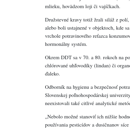
mlieku, hovädzom loji či vajíčkach.
Družstevné kravy totiž žrali siláž z po
alebo boli ustajnené v objektoch, kde 
vrchole potravinového reťazca konzumova
hormonálny systém.
Okrem DDT sa v 70. a 80. rokoch na p
chlórované uhľovodíky (lindan) či organ
ďaleko.
Odborník na hygienu a bezpečnosť potrav
Slovenskej poľnohospodárskej univerzity
neexistovali také citlivé analytické me
„Nebolo možné stanoviť ich nižšie hodno
používania pesticídov a dusičnanov síce 