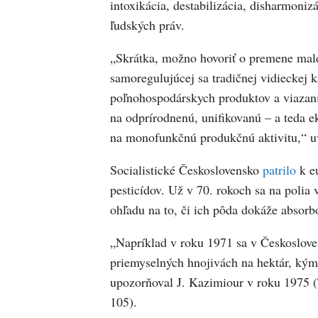
intoxikácia, destabilizácia, disharmoniz
ľudských práv.
„Skrátka, možno hovoriť o premene maleb
samoregulujúcej sa tradičnej vidieckej
poľnohospodárskych produktov a viazaní
na odprírodnenú, unifikovanú – a teda e
na monofunkčnú produkčnú aktivitu,“ u
Socialistické Československo
patrilo
k eu
pesticídov. Už v 70. rokoch sa na poli
ohľadu na to, či ich pôda dokáže absorb
„Napríklad v roku 1971 sa v Českoslove
priemyselných hnojivách na hektár, kým
upozorňoval J. Kazimiour v roku 1975 
105).