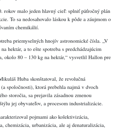
. rokov malo jeden hlavný cieľ: splniť päťročný plán
kcie. To sa nedosahovalo láskou k pôde a záujmom o
ívaním chemikálií.
treba priemyselných hnojív astronomické čísla. „V
 na hektár, a to ešte spotreba s predchádzajúcim
a, okolo 80 – 130 kg na hektár,“ vysvetlil Hallon pre
Mikuláš Huba skonštatoval, že revolučná
y (a spoločnosti), ktorá prebehla najmä v dvoch
ého storočia, sa prejavila zásadnou zmenou
štýlu jej obyvateľov, a procesom industrializácie.
rakterizoval pojmami ako kolektivizácia,
a, chemizácia, urbanizácia, ale aj denaturalizácia,