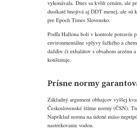
vykonávala. Dnes sa kvôli cenám, ale p
dusíkaté hnojivá aj DDT menej, ale sú kr
pre Epoch Times Slovensko.
Podľa Hallona boli v kontrole potravín 
environmentálne vplyvy ťažkého a chemi
dažďov či exhalátov s obsahom arzénu a
konštatuje.
Prísne normy garantova
Základný argument obhajcov vyššej kvali
Československé štátne normy (ČSN). Tie
Napríklad norma na údené mäso nepripúš
nastrekovanie vodou.