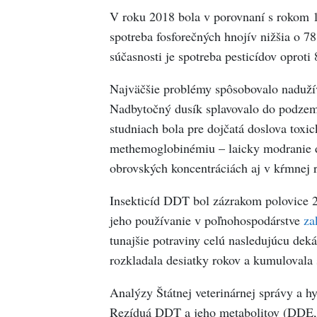
V roku 2018 bola v porovnaní s rokom 1
spotreba fosforečných hnojív nižšia o 7
súčasnosti je spotreba pesticídov oproti
Najväčšie problémy spôsobovalo naduží
Nadbytočný dusík splavovalo do podzem
studniach bola pre dojčatá doslova toxi
methemoglobinémiu – laicky modranie de
obrovských koncentráciách aj v kŕmnej r
Insekticíd DDT bol zázrakom polovice 2
jeho používanie v poľnohospodárstve
za
tunajšie potraviny celú nasledujúcu deká
rozkladala desiatky rokov a kumulovala 
Analýzy Štátnej veterinárnej správy a h
Rezíduá DDT a jeho metabolitov (DDE,