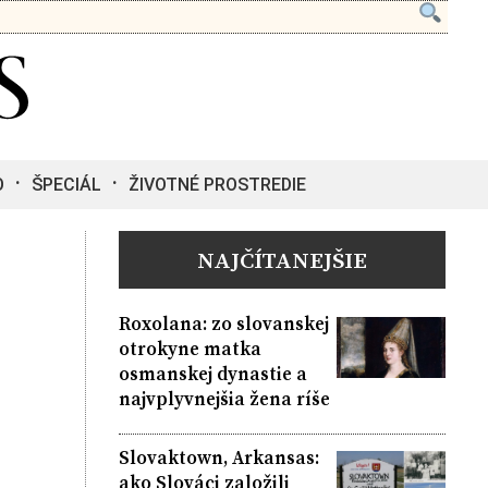
O
ŠPECIÁL
ŽIVOTNÉ PROSTREDIE
NAJČÍTANEJŠIE
Roxolana: zo slovanskej
otrokyne matka
osmanskej dynastie a
najvplyvnejšia žena ríše
Slovaktown, Arkansas:
ako Slováci založili