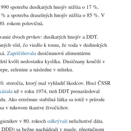
990 spotreba dusíkatých hnojív nižšia o 17 %,
8 % a spotreba draselných hnojív nižšia o 85 %. V
 80. rokom polovičná.
vanie dvoch prvkov: dusíkatých hnojív a DDT.
ných vôd, čo viedlo k tomu, že voda v dedinských
cká.
Zapríčiňovala
dusičnanovú alimentárnu
tí kvôli nedostatku kyslíka. Dusičnany končili v
epe, zelenine a následne v mlieku.
0. storočia, ktorý mal vyhladiť škodcov. Hoci ČSSR
kázala
už v roku 1974, tieň DDT prenasledoval
du. Ako extrémne stabilná látka sa totiž v prírode
sa v tukovom tkanive živočíchov.
ygienikov v 80. rokoch
odkrývali
nelichotivé dáta.
 DDD) sa bežne nachádzali v masle, plnotučnom