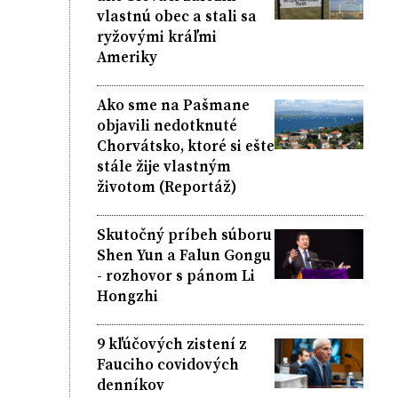
vlastnú obec a stali sa
ryžovými kráľmi
Ameriky
Ako sme na Pašmane
objavili nedotknuté
Chorvátsko, ktoré si ešte
stále žije vlastným
životom (Reportáž)
Skutočný príbeh súboru
Shen Yun a Falun Gongu
- rozhovor s pánom Li
Hongzhi
9 kľúčových zistení z
Fauciho covidových
denníkov