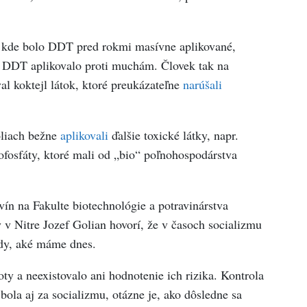
lí, kde bolo DDT pred rokmi masívne aplikované,
sa DDT aplikovalo proti muchám. Človek tak na
l koktejl látok, ktoré preukázateľne
narúšali
oliach bežne
aplikovali
ďalšie toxické látky, napr.
ofosfáty, ktoré mali od „bio“ poľnohospodárstva
ín na Fakulte biotechnológie a potravinárstva
 v Nitre Jozef Golian hovorí, že v časoch socializmu
tódy, aké máme dnes.
ty a neexistovalo ani hodnotenie ich rizika. Kontrola
bola aj za socializmu, otázne je, ako dôsledne sa