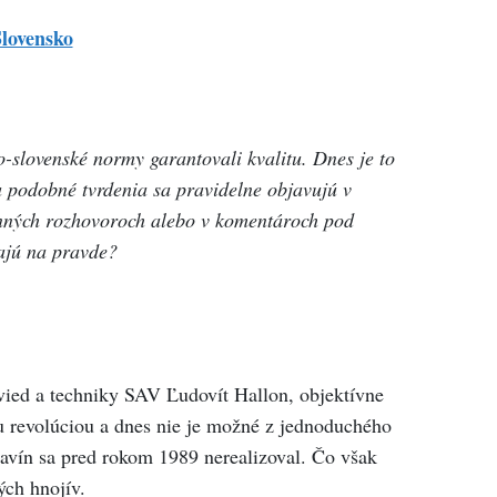
lovensko
o-slovenské normy garantovali kvalitu. Dnes je to
a podobné tvrdenia sa pravidelne objavujú v
dinných rozhovoroch alebo v komentároch pod
ajú na pravde?
vied a techniky SAV Ľudovít Hallon, objektívne
u revolúciou a dnes nie je možné z jednoduchého
vín sa pred rokom 1989 nerealizoval. Čo však
ých hnojív.