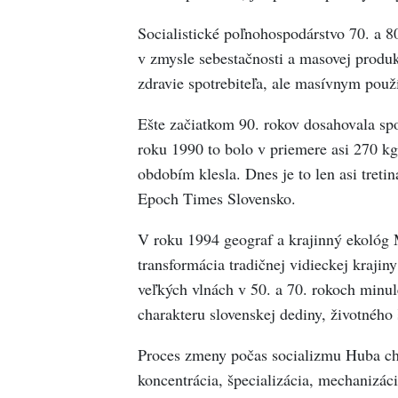
Socialistické poľnohospodárstvo 70. a 80
v zmysle sebestačnosti a masovej produ
zdravie spotrebiteľa, ale masívnym použ
Ešte začiatkom 90. rokov dosahovala spo
roku 1990 to bolo v priemere asi 270 kg
obdobím klesla. Dnes je to len asi tretin
Epoch Times Slovensko.
V roku 1994 geograf a krajinný ekológ 
transformácia tradičnej vidieckej krajin
veľkých vlnách v 50. a 70. rokoch minul
charakteru slovenskej dediny, životného 
Proces zmeny počas socializmu Huba cha
koncentrácia, špecializácia, mechanizáci