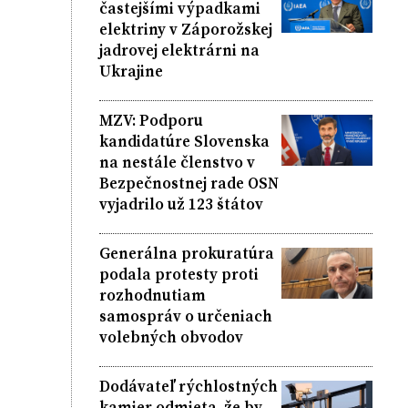
častejšími výpadkami
elektriny v Záporožskej
jadrovej elektrárni na
Ukrajine
MZV: Podporu
kandidatúre Slovenska
na nestále členstvo v
Bezpečnostnej rade OSN
vyjadrilo už 123 štátov
Generálna prokuratúra
podala protesty proti
rozhodnutiam
samospráv o určeniach
volebných obvodov
Dodávateľ rýchlostných
kamier odmieta, že by