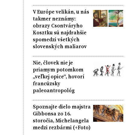
V Európe velikán, u nás
takmer neznámy:
obrazy Csontváryho
Kosztku sú najdrahšie
spomedzi všetkých
slovenských maliarov
Nie, človek nie je
priamym potomkom
„veľkej opice“, hovorí
francúzsky
paleoantropológ
Spoznajte dielo majstra
Gibbonsa zo 16.
storočia, Michelangela
medzi rezbármi (+Foto)