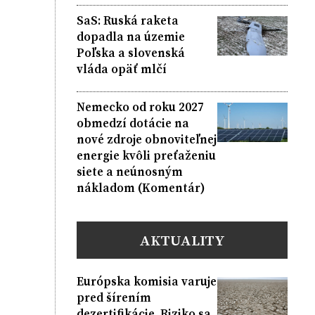
SaS: Ruská raketa
dopadla na územie
Poľska a slovenská
vláda opäť mlčí
Nemecko od roku 2027
obmedzí dotácie na
nové zdroje obnoviteľnej
energie kvôli preťaženiu
siete a neúnosným
nákladom (Komentár)
AKTUALITY
Európska komisia varuje
pred šírením
dezertifikácie. Riziko sa