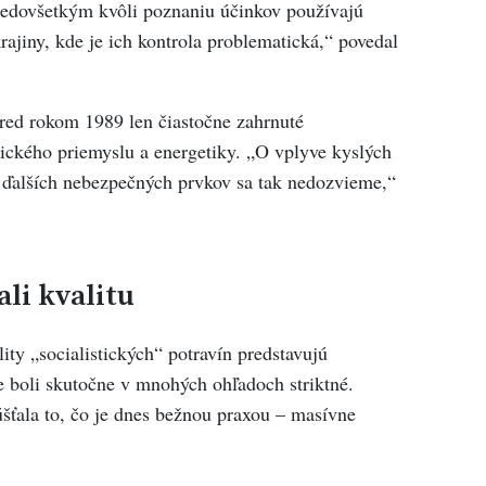
redovšetkým kvôli poznaniu účinkov používajú
ajiny, kde je ich kontrola problematická,“ povedal
pred rokom 1989 len čiastočne zahrnuté
ckého priemyslu a energetiky. „O vplyve kyslých
 ďalších nebezpečných prvkov sa tak nedozvieme,“
li kvalitu
ty „socialistických“ potravín predstavujú
 boli skutočne v mnohých ohľadoch striktné.
ťala to, čo je dnes bežnou praxou – masívne