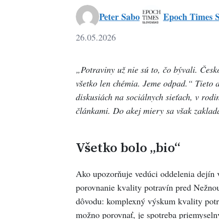
Peter Sabo
Epoch Times S
26.05.2026
„Potraviny už nie sú to, čo bývali. Česk
všetko len chémia. Jeme odpad.“ Tieto 
diskusiách na sociálnych sieťach, v ro
článkami. Do akej miery sa však zaklad
Všetko bolo „bio“
Ako upozorňuje vedúci oddelenia dejín 
porovnanie kvality potravín pred Nežno
dôvodu: komplexný výskum kvality potra
možno porovnať, je spotreba priemyseln