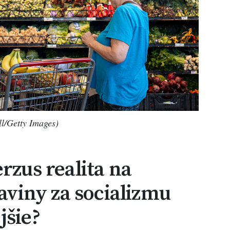
ll/Getty Images)
rzus realita na
raviny za socializmu
jšie?