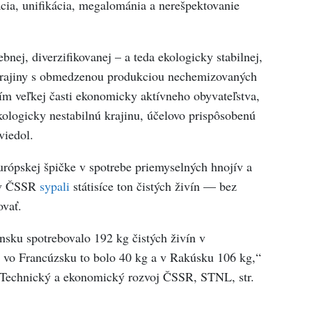
ácia, unifikácia, megalománia a nerešpektovanie
nej, diverzifikovanej – a teda ekologicky stabilnej,
 krajiny s obmedzenou produkciou nechemizovaných
m veľkej časti ekonomicky aktívneho obyvateľstva,
kologicky nestabilnú krajinu, účelovo prispôsobenú
viedol.
rópskej špičke v spotrebe priemyselných hnojív a
a v ČSSR
sypali
státisíce ton čistých živín — bez
ovať.
nsku spotrebovalo 192 kg čistých živín v
 vo Francúzsku to bolo 40 kg a v Rakúsku 106 kg,“
(Technický a ekonomický rozvoj ČSSR, STNL, str.