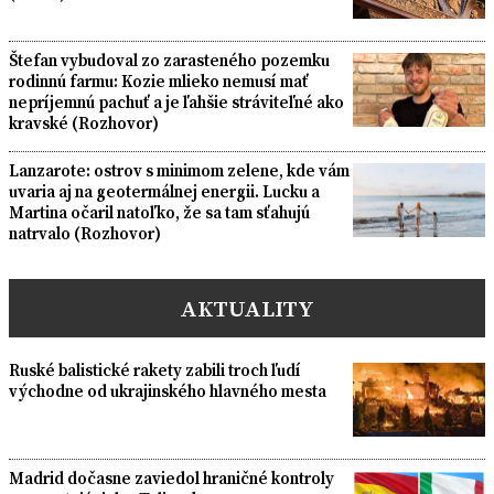
Štefan vybudoval zo zarasteného pozemku
rodinnú farmu: Kozie mlieko nemusí mať
nepríjemnú pachuť a je ľahšie stráviteľné ako
kravské (Rozhovor)
Lanzarote: ostrov s minimom zelene, kde vám
uvaria aj na geotermálnej energii. Lucku a
Martina očaril natoľko, že sa tam sťahujú
natrvalo (Rozhovor)
AKTUALITY
Ruské balistické rakety zabili troch ľudí
východne od ukrajinského hlavného mesta
Madrid dočasne zaviedol hraničné kontroly