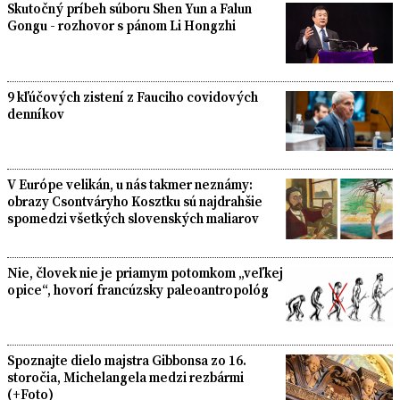
Skutočný príbeh súboru Shen Yun a Falun
Gongu - rozhovor s pánom Li Hongzhi
9 kľúčových zistení z Fauciho covidových
denníkov
V Európe velikán, u nás takmer neznámy:
obrazy Csontváryho Kosztku sú najdrahšie
spomedzi všetkých slovenských maliarov
Nie, človek nie je priamym potomkom „veľkej
opice“, hovorí francúzsky paleoantropológ
Spoznajte dielo majstra Gibbonsa zo 16.
storočia, Michelangela medzi rezbármi
(+Foto)