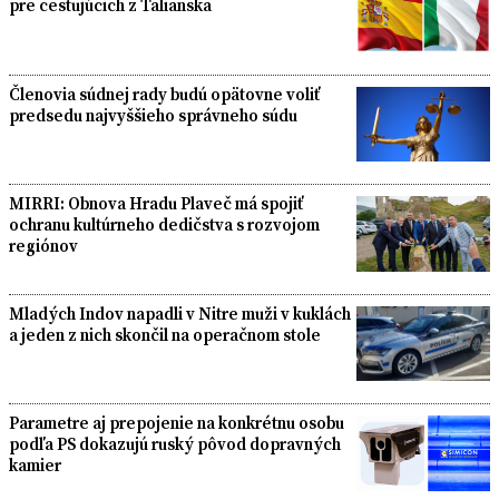
pre cestujúcich z Talianska
Členovia súdnej rady budú opätovne voliť
predsedu najvyššieho správneho súdu
MIRRI: Obnova Hradu Plaveč má spojiť
ochranu kultúrneho dedičstva s rozvojom
regiónov
Mladých Indov napadli v Nitre muži v kuklách
a jeden z nich skončil na operačnom stole
Parametre aj prepojenie na konkrétnu osobu
podľa PS dokazujú ruský pôvod dopravných
kamier