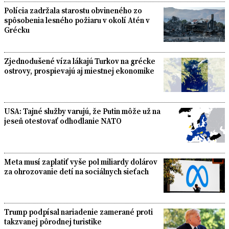
Polícia zadržala starostu obvineného zo
spôsobenia lesného požiaru v okolí Atén v
Grécku
Zjednodušené víza lákajú Turkov na grécke
ostrovy, prospievajú aj miestnej ekonomike
USA: Tajné služby varujú, že Putin môže už na
jeseň otestovať odhodlanie NATO
Meta musí zaplatiť vyše pol miliardy dolárov
za ohrozovanie detí na sociálnych sieťach
Trump podpísal nariadenie zamerané proti
takzvanej pôrodnej turistike