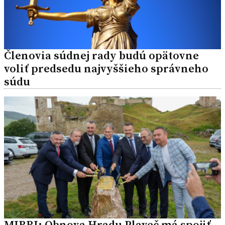
Členovia súdnej rady budú opätovne
voliť predsedu najvyššieho správneho
súdu
MIRRI: Obnova Hradu Plaveč má spojiť