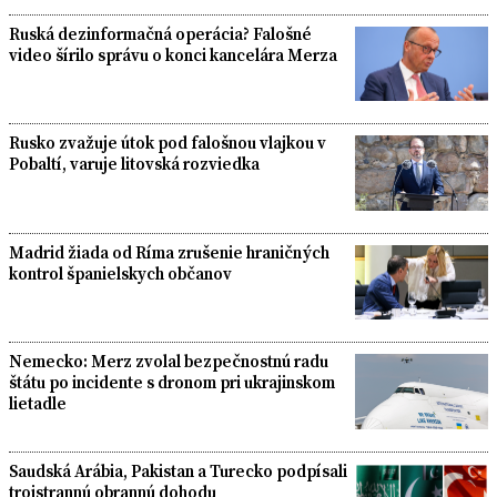
Ruská dezinformačná operácia? Falošné
video šírilo správu o konci kancelára Merza
Rusko zvažuje útok pod falošnou vlajkou v
Pobaltí, varuje litovská rozviedka
Madrid žiada od Ríma zrušenie hraničných
kontrol španielskych občanov
Nemecko: Merz zvolal bezpečnostnú radu
štátu po incidente s dronom pri ukrajinskom
lietadle
Saudská Arábia, Pakistan a Turecko podpísali
trojstrannú obrannú dohodu