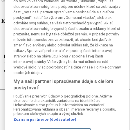
do nich vo vašom zariadení. Ak zvolíte „Súhlasím“, zapnú sa
sledovacie technológie na podporu účelov, ktoré sa zobrazujú v
časti „my a naši partneri spracúvame osobné údaje s cieľom
poskytnúť“, zatiaľ čo výberom „Odmetnuť všetko“, alebo ak
Kde nás nájdete
odvoláte svoj súhlas, sa však tieto technológie vypnú. Ak sú
sledovacie technológie vypnuté, časť obsahu a reklamy, ktoré si
Facebook
prezeráte, nemusia byť také dôležité pre vás. V prípade potreby
môžete túto ponuku znova zobraziť, ak chcete kedykoľvek
Instagram
zmeniť svoje výbery alebo odvolať súhlas tak, že kliknete na
G
Ganjing
odkaz „Spravovať preferencie“ v spodnej časti internetovej
Youtube
stránky alebo na plávajúcu ikonu v spodnej ľavej časti
internetovej stránky. Vaše výbery budú mať účinok na náš
Twitter
Webové sídlo. Viac podrobností nájdete v našej Politike ochrany
Telegram
osobných údajov.
RSS
My a naši partneri spracúvame údaje s cieľom
poskytovať:
Používanie presných údajov o geografickej polohe. Aktívne
skenovanie charakteristík zariadenia na identifikáciu.
© 2026 Epoch Times Slovensko
Uchovávanie alebo prístup k informáciám na zariadení.
Personalizovaná reklama a obsah, meranie reklamy a obsahu,
Všetky práva vyhradené. Publikovanie alebo ďalšie šírenie
prieskum cieľových skupín a vývoj služieb.
správ a fotografií zo zdrojov TASR je bez
Zoznam partnerov (dodávateľov)
predchádzajúceho písomného súhlasu TASR porušením
autorského zákona.