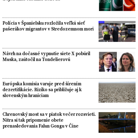
Polícia v Španielsku rozložila veľkú sieť
pašerákov migrantov v Stredozemnom mori
Návrh na dočasné vypnutie siete X pobúril
Muska, zaútočil na Tondelierovú
Európska komisia varuje pred šírením
dezertifikácie. Riziko sa približuje aj k
slovenským hraniciam
Chrenovský most sa v piatok večer rozsvieti.
Nitra si tak pripomenie obete
prenasledovania Falun Gongu v Číne