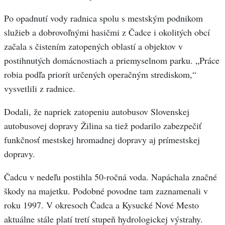
Po opadnutí vody radnica spolu s mestským podnikom
služieb a dobrovoľnými hasičmi z Čadce i okolitých obcí
začala s čistením zatopených oblastí a objektov v
postihnutých domácnostiach a priemyselnom parku. „Práce
robia podľa priorít určených operačným strediskom,“
vysvetlili z radnice.
Dodali, že napriek zatopeniu autobusov Slovenskej
autobusovej dopravy Žilina sa tiež podarilo zabezpečiť
funkčnosť mestskej hromadnej dopravy aj prímestskej
dopravy.
Čadcu v nedeľu postihla 50-ročná voda. Napáchala značné
škody na majetku. Podobné povodne tam zaznamenali v
roku 1997. V okresoch Čadca a Kysucké Nové Mesto
aktuálne stále platí tretí stupeň hydrologickej výstrahy.