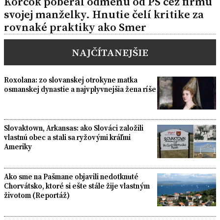
Korčok poberal odmenu od PS cez firmu
svojej manželky. Hnutie čelí kritike za
rovnaké praktiky ako Smer
NAJČÍTANEJŠIE
Roxolana: zo slovanskej otrokyne matka
osmanskej dynastie a najvplyvnejšia žena ríše
Slovaktown, Arkansas: ako Slováci založili
vlastnú obec a stali sa ryžovými kráľmi
Ameriky
Ako sme na Pašmane objavili nedotknuté
Chorvátsko, ktoré si ešte stále žije vlastným
životom (Reportáž)