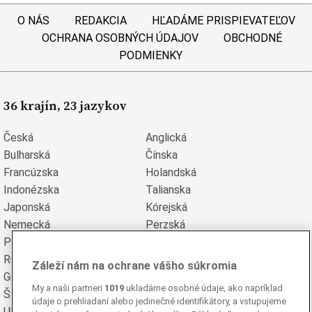
O NÁS
REDAKCIA
HĽADÁME PRISPIEVATEĽOV
OCHRANA OSOBNÝCH ÚDAJOV
OBCHODNÉ
PODMIENKY
36 krajín, 23 jazykov
Česká
Anglická
Bulharská
Čínska
Francúzska
Holandská
Indonézska
Talianska
Japonská
Kórejská
Nemecká
Perzská
Poľská
Portugalská
Rumunská
Ruská
Záleží nám na ochrane vášho súkromia
Grécka
Španielska
My a naši partneri
1019
ukladáme osobné údaje, ako napríklad
Švédska
Turecká
údaje o prehliadaní alebo jedinečné identifikátory, a vstupujeme
Ukrajinská
Vietnamská