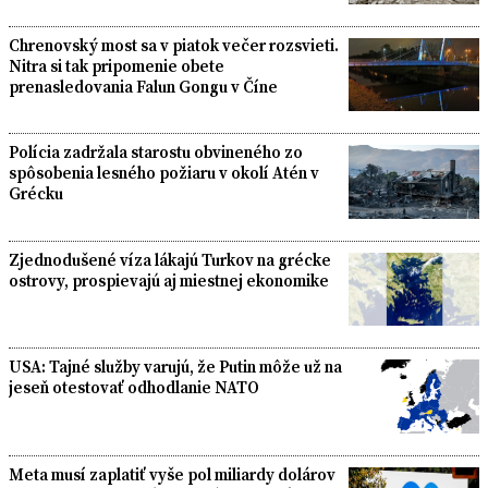
Chrenovský most sa v piatok večer rozsvieti.
Nitra si tak pripomenie obete
prenasledovania Falun Gongu v Číne
Polícia zadržala starostu obvineného zo
spôsobenia lesného požiaru v okolí Atén v
Grécku
Zjednodušené víza lákajú Turkov na grécke
ostrovy, prospievajú aj miestnej ekonomike
USA: Tajné služby varujú, že Putin môže už na
jeseň otestovať odhodlanie NATO
Meta musí zaplatiť vyše pol miliardy dolárov