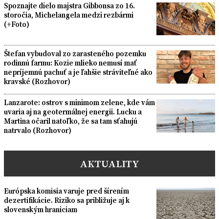
Spoznajte dielo majstra Gibbonsa zo 16.
storočia, Michelangela medzi rezbármi
(+Foto)
Štefan vybudoval zo zarasteného pozemku
rodinnú farmu: Kozie mlieko nemusí mať
nepríjemnú pachuť a je ľahšie stráviteľné ako
kravské (Rozhovor)
Lanzarote: ostrov s minimom zelene, kde vám
uvaria aj na geotermálnej energii. Lucku a
Martina očaril natoľko, že sa tam sťahujú
natrvalo (Rozhovor)
AKTUALITY
Európska komisia varuje pred šírením
dezertifikácie. Riziko sa približuje aj k
slovenským hraniciam