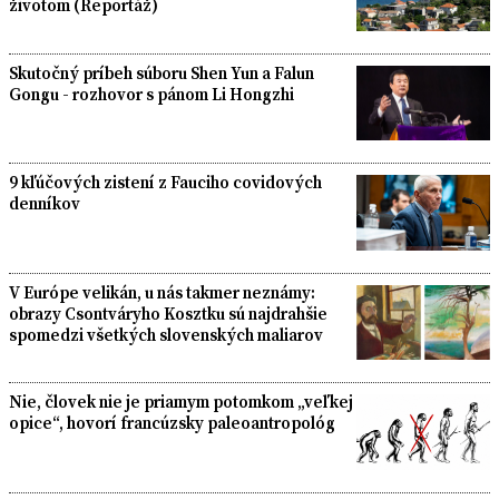
životom (Reportáž)
Skutočný príbeh súboru Shen Yun a Falun
Gongu - rozhovor s pánom Li Hongzhi
9 kľúčových zistení z Fauciho covidových
denníkov
V Európe velikán, u nás takmer neznámy:
obrazy Csontváryho Kosztku sú najdrahšie
spomedzi všetkých slovenských maliarov
Nie, človek nie je priamym potomkom „veľkej
opice“, hovorí francúzsky paleoantropológ