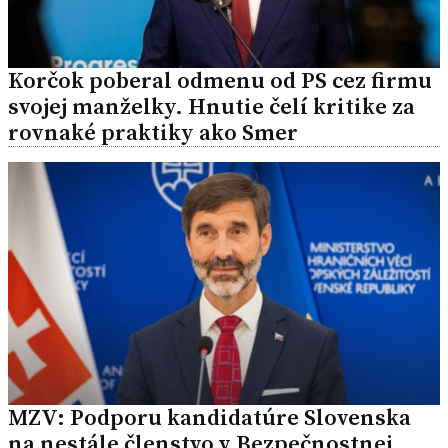
Korčok poberal odmenu od PS cez firmu
svojej manželky. Hnutie čelí kritike za
rovnaké praktiky ako Smer
MZV: Podporu kandidatúre Slovenska
na nestále členstvo v Bezpečnostnej