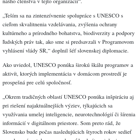
nášho členstva v tejto organizácii“.
„Teším sa na zintenzívnenie spolupráce s UNESCO s
cieľom skvalitnenia vzdelávania, zvýšenia ochrany
kultúrneho a prírodného bohatstva, biodiverzity a podpory
ľudských práv tak, ako sme si predsavzali v Programovom
vyhlásení vlády SR,“ doplnil šéf slovenskej diplomacie.
Ako uviedol, UNESCO ponúka širokú škálu programov a
aktivít, ktorých implementácia v domácom prostredí je
prospešná pre celú spoločnosť.
„Okrem tradičných oblastí UNESCO ponúka inšpiráciu aj
pri riešení najaktuálnejších výziev, týkajúcich sa
využívania umelej inteligencie, neurotechnológií či šírenia
informácií v digitálnom priestore. Som preto rád, že
Slovensko bude počas nasledujúcich štyroch rokov sedieť