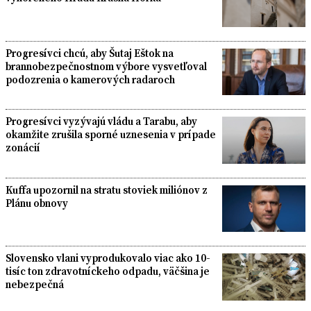
Progresívci chcú, aby Šutaj Eštok na
brannobezpečnostnom výbore vysvetľoval
podozrenia o kamerových radaroch
Progresívci vyzývajú vládu a Tarabu, aby
okamžite zrušila sporné uznesenia v prípade
zonácií
Kuffa upozornil na stratu stoviek miliónov z
Plánu obnovy
Slovensko vlani vyprodukovalo viac ako 10-
tisíc ton zdravotníckeho odpadu, väčšina je
nebezpečná