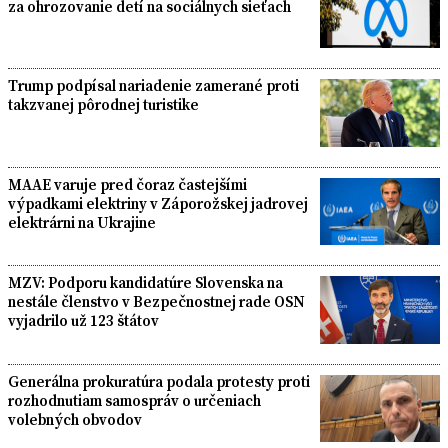
za ohrozovanie detí na sociálnych sieťach
Trump podpísal nariadenie zamerané proti
takzvanej pôrodnej turistike
MAAE varuje pred čoraz častejšími
výpadkami elektriny v Záporožskej jadrovej
elektrárni na Ukrajine
MZV: Podporu kandidatúre Slovenska na
nestále členstvo v Bezpečnostnej rade OSN
vyjadrilo už 123 štátov
Generálna prokuratúra podala protesty proti
rozhodnutiam samospráv o určeniach
volebných obvodov