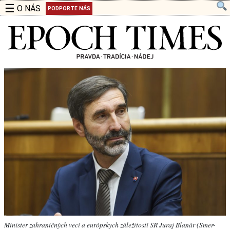
☰
O NÁS
PODPORTE NÁS
Minister zahraničných vecí a európskych záležitostí SR Juraj Blanár (Smer-