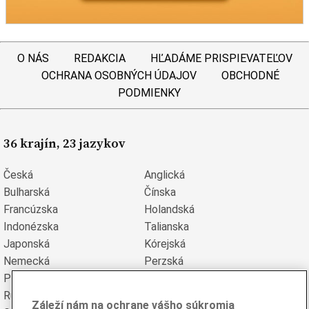
O NÁS
REDAKCIA
HĽADÁME PRISPIEVATEĽOV
OCHRANA OSOBNÝCH ÚDAJOV
OBCHODNÉ
PODMIENKY
36 krajín, 23 jazykov
Česká
Anglická
Bulharská
Čínska
Francúzska
Holandská
Indonézska
Talianska
Japonská
Kórejská
Nemecká
Perzská
Poľská
Portugalská
Rumunská
Ruská
Záleží nám na ochrane vášho súkromia