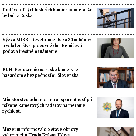
Dodávateľ rýchlostných kamier odmieta, že
by boli z Ruska
Výzva MIRRI Developments za 30 miliónov
trvala len štyri pracovné dni, Remišová
podáva trestné oznámenie
KDH: Podozrenie na ruské kamery je
hazardom s bezpečnosťou Slovenska
Ministerstvo odmieta netransparentnosť pri
nákupe kamerových radarov na meranie
rýchlosti
Múzeum informovalo o stave obnovy
vyhoreného Hradu Krásna Hôrka