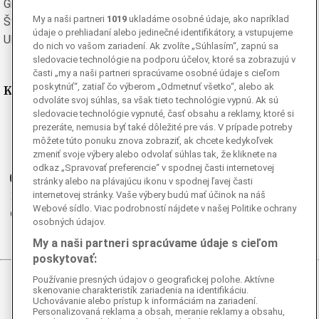
Grécka
Španielska
My a naši partneri
1019
ukladáme osobné údaje, ako napríklad
Švédska
Turecká
údaje o prehliadaní alebo jedinečné identifikátory, a vstupujeme
Ukrajinská
Vietnamská
do nich vo vašom zariadení. Ak zvolíte „Súhlasím“, zapnú sa
sledovacie technológie na podporu účelov, ktoré sa zobrazujú v
časti „my a naši partneri spracúvame osobné údaje s cieľom
poskytnúť“, zatiaľ čo výberom „Odmetnuť všetko“, alebo ak
Kde nás nájdete
odvoláte svoj súhlas, sa však tieto technológie vypnú. Ak sú
sledovacie technológie vypnuté, časť obsahu a reklamy, ktoré si
Facebook
prezeráte, nemusia byť také dôležité pre vás. V prípade potreby
Instagram
môžete túto ponuku znova zobraziť, ak chcete kedykoľvek
zmeniť svoje výbery alebo odvolať súhlas tak, že kliknete na
G
Ganjing
odkaz „Spravovať preferencie“ v spodnej časti internetovej
Youtube
stránky alebo na plávajúcu ikonu v spodnej ľavej časti
internetovej stránky. Vaše výbery budú mať účinok na náš
Twitter
Webové sídlo. Viac podrobností nájdete v našej Politike ochrany
Telegram
osobných údajov.
RSS
My a naši partneri spracúvame údaje s cieľom
poskytovať:
Používanie presných údajov o geografickej polohe. Aktívne
© 2026 Epoch Times Slovensko
skenovanie charakteristík zariadenia na identifikáciu.
Uchovávanie alebo prístup k informáciám na zariadení.
Personalizovaná reklama a obsah, meranie reklamy a obsahu,
Všetky práva vyhradené. Publikovanie alebo ďalšie šírenie