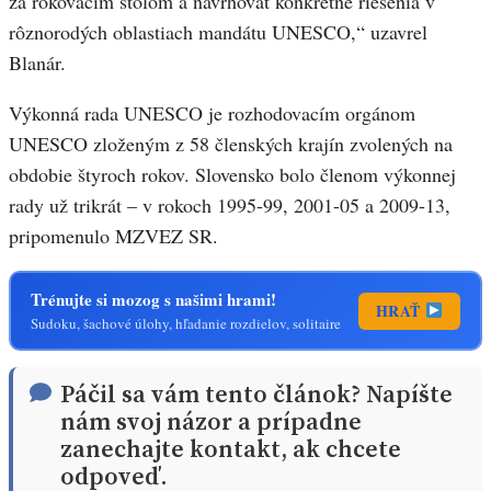
za rokovacím stolom a navrhovať konkrétne riešenia v
rôznorodých oblastiach mandátu UNESCO,“ uzavrel
Blanár.
Výkonná rada UNESCO je rozhodovacím orgánom
UNESCO zloženým z 58 členských krajín zvolených na
obdobie štyroch rokov. Slovensko bolo členom výkonnej
rady už trikrát – v rokoch 1995-99, 2001-05 a 2009-13,
pripomenulo MZVEZ SR.
Trénujte si mozog s našimi hrami!
HRAŤ
Sudoku, šachové úlohy, hľadanie rozdielov, solitaire
Páčil sa vám tento článok? Napíšte
nám svoj názor a prípadne
zanechajte kontakt, ak chcete
odpoveď.