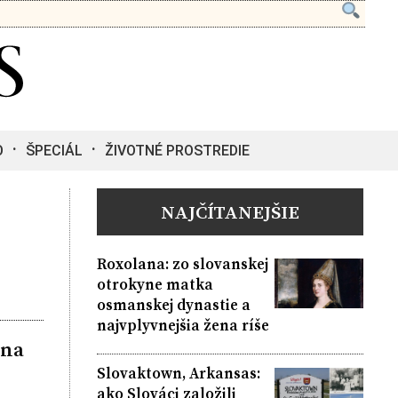
O
ŠPECIÁL
ŽIVOTNÉ PROSTREDIE
NAJČÍTANEJŠIE
Roxolana: zo slovanskej
otrokyne matka
osmanskej dynastie a
najvplyvnejšia žena ríše
 na
Slovaktown, Arkansas:
ako Slováci založili