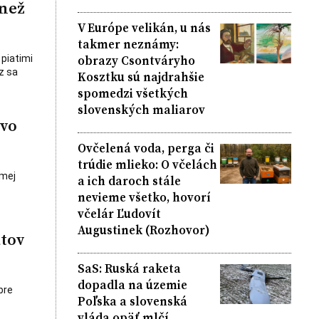
 než
V Európe velikán, u nás
takmer neznámy:
obrazy Csontváryho
 piatimi
z sa
Kosztku sú najdrahšie
spomedzi všetkých
slovenských maliarov
tvo
Ovčelená voda, perga či
trúdie mlieko: O včelách
ámej
a ich daroch stále
nevieme všetko, hovorí
včelár Ľudovít
Augustinek (Rozhovor)
átov
SaS: Ruská raketa
dopadla na územie
bre
Poľska a slovenská
vláda opäť mlčí