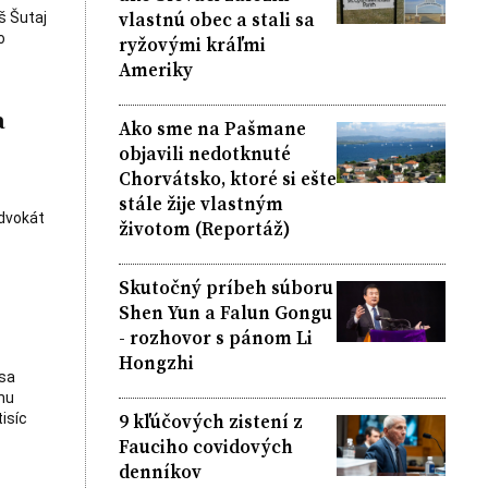
vlastnú obec a stali sa
š Šutaj
o
ryžovými kráľmi
Ameriky
a
Ako sme na Pašmane
objavili nedotknuté
Chorvátsko, ktoré si ešte
stále žije vlastným
advokát
životom (Reportáž)
Skutočný príbeh súboru
Shen Yun a Falun Gongu
- rozhovor s pánom Li
Hongzhi
sa
mu
9 kľúčových zistení z
isíc
Fauciho covidových
denníkov