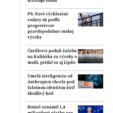
kritizujú Hlinu
PS: Nové rýchlostné
radary sú podľa
progresívcov
pravdepodobne ruskej
výroby
Čurillovci podali žalobu
na Kaliňáka za výroky o
mafii, pridal sa aj Lipšic
Umelá inteligencia od
Anthropicu chcela pod
falošnou identitou šíriť
škodlivý kód
Brusel oznámil 1,4-
miliardovú platbu pre