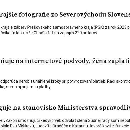
krajšie fotografie zo Severovýchodu Sloven
ajkrajšie zábery Prešovského samosprávneho kraja (PSK) za rok 2023 
ročníka fotosúťaže Choď a foť sa zapojilo 220 autorov.
ňuje na internetové podvody, žena zaplati
ti odporúča nerobiť unáhlené kroky pri potvrdzovaní platieb. Radí skontr
atia, sumu aj príjemcu platby.
guje na stanovisko Ministerstva spravodli
R: „Zákon umožňujúci kedykoľvek odvolať člena Súdnej rady som neobh
olala Evu Mišíkovú, Ľudovíta Bradáča a Katarínu Javorčíkovú z funkcie