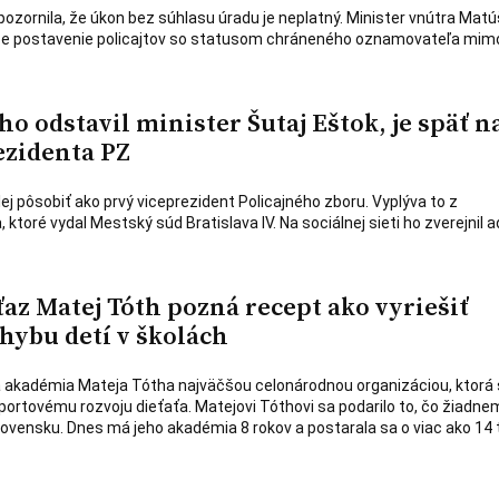
ozornila, že úkon bez súhlasu úradu je neplatný. Minister vnútra Matú
i, že postavenie policajtov so statusom chráneného oznamovateľa mim
ého odstavil minister Šutaj Eštok, je späť n
ezidenta PZ
j pôsobiť ako prvý viceprezident Policajného zboru. Vyplýva to z
ktoré vydal Mestský súd Bratislava IV. Na sociálnej sieti ho zverejnil 
az Matej Tóth pozná recept ako vyriešiť
hybu detí v školách
á akadémia Mateja Tótha najväčšou celonárodnou organizáciou, ktorá 
rtovému rozvoju dieťaťa. Matejovi Tóthovi sa podarilo to, čo žiadne
ovensku. Dnes má jeho akadémia 8 rokov a postarala sa o viac ako 14 t