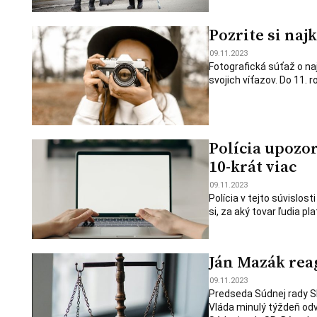
Pozrite si naj
09.11.2023
Fotografická súťaž o n
svojich víťazov. Do 11. 
Polícia upozor
10-krát viac
09.11.2023
Polícia v tejto súvislos
si, za aký tovar ľudia pl
Ján Mazák rea
09.11.2023
Predseda Súdnej rady S
Vláda minulý týždeň odv