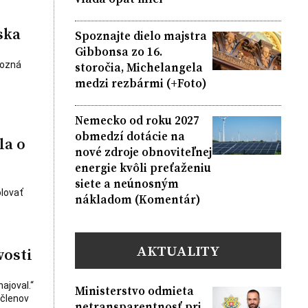
ska
Spoznajte dielo majstra
Gibbonsa zo 16.
storočia, Michelangela
pozná
medzi rezbármi (+Foto)
Nemecko od roku 2027
obmedzí dotácie na
la o
nové zdroje obnoviteľnej
energie kvôli preťaženiu
siete a neúnosným
olovať
nákladom (Komentár)
AKTUALITY
vosti
ajoval.“
Ministerstvo odmieta
 členov
netransparentnosť pri