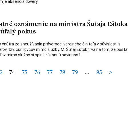
m je absencia dôvery.
estné oznámenie na ministra Šutaja Eštoka
zúfalý pokus
 vnútra zo zneužívania právomoci verejného činiteľa v súvislosti s
ov, tzv. čurillovcov mimo služby. M. Šutaj Eštok trvá na tom, že post
ov mimo služby si splnil zákonnú povinnosť.
3
74
75
76
77
78
79
…
85
>