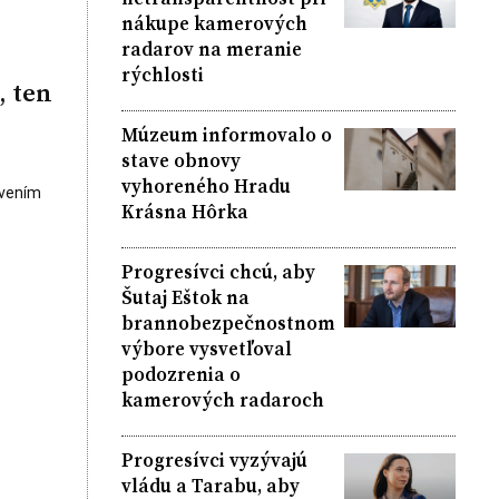
nákupe kamerových
radarov na meranie
rýchlosti
, ten
Múzeum informovalo o
stave obnovy
vyhoreného Hradu
avením
Krásna Hôrka
Progresívci chcú, aby
Šutaj Eštok na
brannobezpečnostnom
výbore vysvetľoval
podozrenia o
kamerových radaroch
Progresívci vyzývajú
vládu a Tarabu, aby