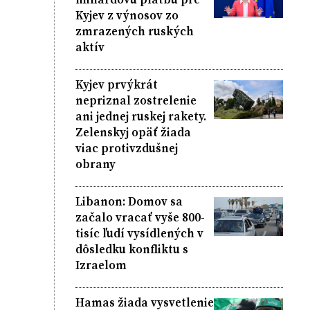
Kyjev z výnosov zo
zmrazených ruských
aktív
Kyjev prvýkrát
nepriznal zostrelenie
ani jednej ruskej rakety.
Zelenskyj opäť žiada
viac protivzdušnej
obrany
Libanon: Domov sa
začalo vracať vyše 800-
tisíc ľudí vysídlených v
dôsledku konfliktu s
Izraelom
Hamas žiada vysvetlenie