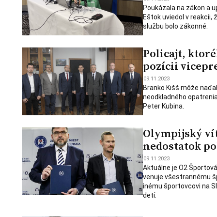
Poukázala na zákon a up
Eštok uviedol v reakci
službu bolo zákonné.
Policajt, ktor
pozícii vicepr
09.11.2023
Branko Kišš môže naďale
neodkladného opatrenia, 
Peter Kubina.
Olympijský víť
nedostatok po
09.11.2023
Aktuálne je O2 Športov
venuje všestrannému špo
inému športovcovi na Sl
detí.