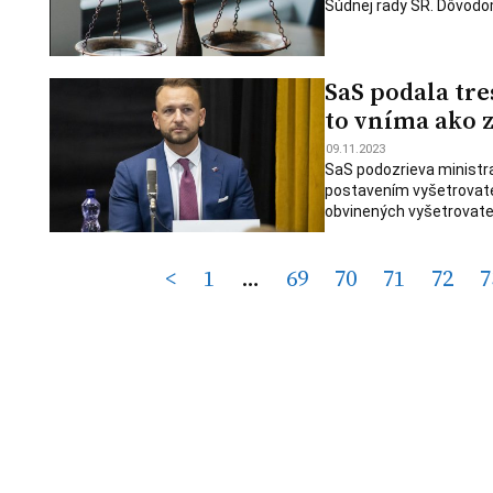
Súdnej rady SR. Dôvodo
SaS podala tr
to vníma ako 
09.11.2023
SaS podozrieva ministra
postavením vyšetrovateľ
obvinených vyšetrovateľ
Posts
<
1
…
69
70
71
72
7
pagination