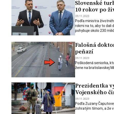
Slovenské turb
10 rokov po ži
09.11.2023
Podľa ministra životného
rokmi na to, aby to dali
pohybuje okolo 230 milió
Falošná dokto
peňazí
09.11.2023
Poškodená seniorka, kt
žene na bratislavskej Mil
Prezidentka v
Vojenského či
09.11.2023
Podľa Zuzany Čaputovej 
zohratým tímom, a že vo