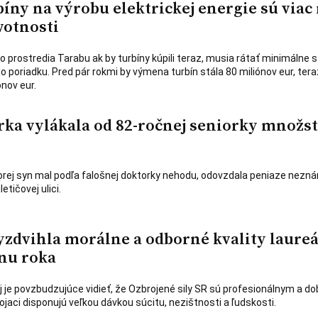
íny na výrobu elektrickej energie sú viac
votnosti
 prostredia Tarabu ak by turbíny kúpili teraz, musia rátať minimálne s
 do poriadku. Pred pár rokmi by výmena turbín stála 80 miliónov eur, tera
nov eur.
rka vylákala od 82-ročnej seniorky množs
orej syn mal podľa falošnej doktorky nehodu, odovzdala peniaze nezn
etičovej ulici.
yzdvihla morálne a odborné kvality laure
nu roka
je povzbudzujúce vidieť, že Ozbrojené sily SR sú profesionálnym a do
jaci disponujú veľkou dávkou súcitu, nezištnosti a ľudskosti.