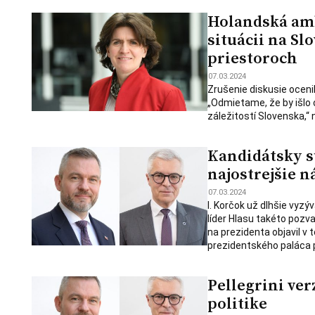
Holandská amba
situácii na Sl
priestoroch
07.03.2024
Zrušenie diskusie ocenil
„Odmietame, že by išlo
záležitostí Slovenska,“
Kandidátsky s
najostrejšie n
07.03.2024
I. Korčok už dlhšie vyzýv
líder Hlasu takéto pozva
na prezidenta objavil v t
prezidentského paláca 
Pellegrini ver
politike