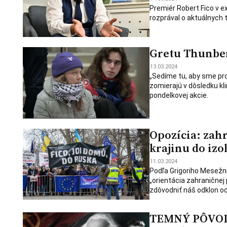
Premiér Robert Fico v 
rozprával o aktuálnych 
Gretu Thunber
13.03.2024
„Sedíme tu, aby sme pro
zomierajú v dôsledku kl
pondelkovej akcie.
Opozícia: zah
krajinu do izo
11.03.2024
Podľa Grigoriho Mesežnik
„orientácia zahraničnej 
zdôvodniť náš odklon od
TEMNÝ PÔVOD 