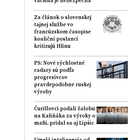
väčšina je nebezpečná
Za článok o slovenskej
tajnej službe vo
francúzskom časopise
koaliční poslanci
kritizujú Hlinu
PS: Nové rýchlostné
radary sú podľa
progresívcov
pravdepodobne ruskej
výroby
Čurillovci podali žalobu
na Kaliňáka za výroky o
mafii, pridal sa aj Lipšic
Umelá inteligencia od