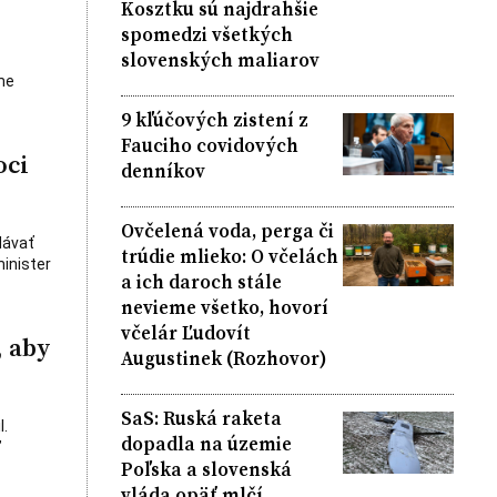
Kosztku sú najdrahšie
spomedzi všetkých
slovenských maliarov
me
9 kľúčových zistení z
Fauciho covidových
oci
denníkov
Ovčelená voda, perga či
dávať
trúdie mlieko: O včelách
minister
a ich daroch stále
nevieme všetko, hovorí
včelár Ľudovít
, aby
Augustinek (Rozhovor)
SaS: Ruská raketa
l.
dopadla na územie
”
Poľska a slovenská
vláda opäť mlčí