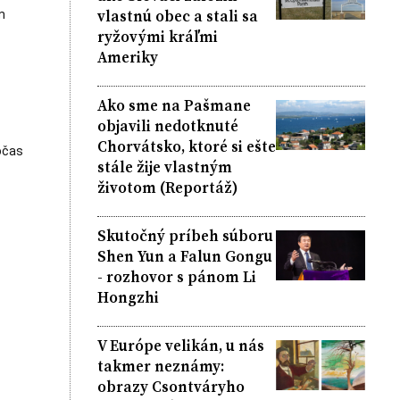
vlastnú obec a stali sa
m
ryžovými kráľmi
Ameriky
Ako sme na Pašmane
objavili nedotknuté
Chorvátsko, ktoré si ešte
očas
stále žije vlastným
životom (Reportáž)
Skutočný príbeh súboru
Shen Yun a Falun Gongu
- rozhovor s pánom Li
Hongzhi
V Európe velikán, u nás
takmer neznámy:
obrazy Csontváryho