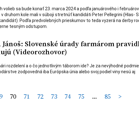
h volieb sa bude konať 23. marca 2024 a podľa januárového i februáro
 druhom kole mali v súboji stretnúť kandidáti Peter Pellegrini (Hlas- S
kandidát). Podľa predvolebných prieskumov to teda vyzerá na derby ro
merne tesným odstupom.
A Jánoš: Slovenské úrady farmárom pravid
ňujú (Videorozhovor)
ári rozdelení a o čo jednotlivým táborom ide? Je za nevýhodné podmie
árstve zodpovedná iba Európska únia alebo svoj podiel viny nesú aj
9
70
71
72
73
74
75
…
85
>