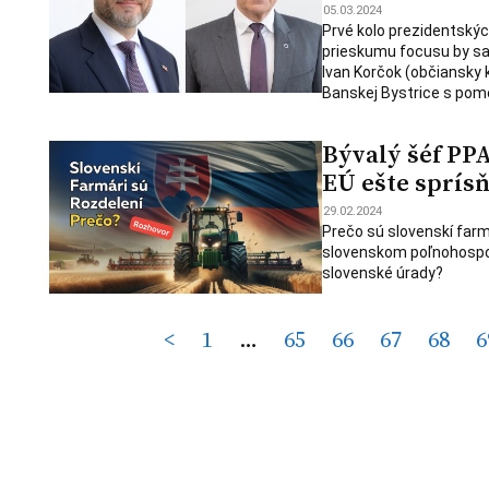
05.03.2024
Prvé kolo prezidentskýc
prieskumu focusu by sa v
Ivan Korčok (občiansky 
Banskej Bystrice s po
Bývalý šéf PP
EÚ ešte sprís
29.02.2024
Prečo sú slovenskí farm
slovenskom poľnohospod
slovenské úrady?
Posts
<
1
…
65
66
67
68
6
pagination