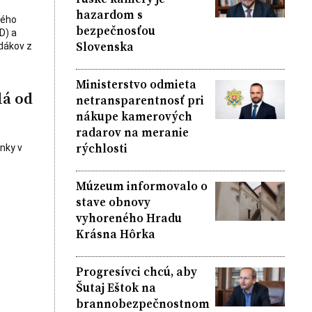
hazardom s
vého
bezpečnosťou
D) a
Slovenska
dákov z
Ministerstvo odmieta
lá od
netransparentnosť pri
nákupe kamerových
radarov na meranie
rýchlosti
nky v
Múzeum informovalo o
stave obnovy
vyhoreného Hradu
Krásna Hôrka
Progresívci chcú, aby
Šutaj Eštok na
brannobezpečnostnom