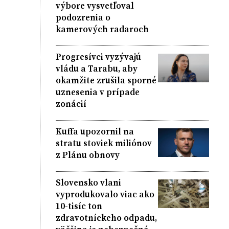
výbore vysvetľoval
podozrenia o
kamerových radaroch
Progresívci vyzývajú
vládu a Tarabu, aby
okamžite zrušila sporné
uznesenia v prípade
zonácií
Kuffa upozornil na
stratu stoviek miliónov
z Plánu obnovy
Slovensko vlani
vyprodukovalo viac ako
10-tisíc ton
zdravotníckeho odpadu,