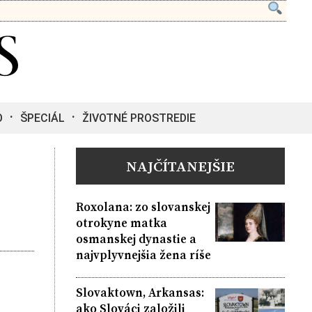
O
ŠPECIÁL
ŽIVOTNÉ PROSTREDIE
NAJČÍTANEJŠIE
Roxolana: zo slovanskej
otrokyne matka
osmanskej dynastie a
najvplyvnejšia žena ríše
Slovaktown, Arkansas:
ako Slováci založili