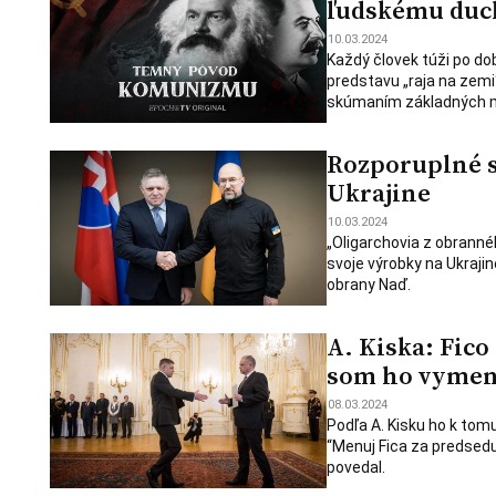
ľudskému duch
10.03.2024
Každý človek túži po do
predstavu „raja na zemi
skúmaním základných my
Rozporuplné s
Ukrajine
10.03.2024
„Oligarchovia z obranné
svoje výrobky na Ukraji
obrany Naď.
A. Kiska: Fico
som ho vymen
08.03.2024
Podľa A. Kisku ho k tomut
“Menuj Fica za predsed
povedal.