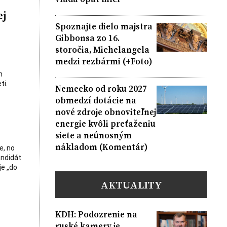
ej
Spoznajte dielo majstra
Gibbonsa zo 16.
storočia, Michelangela
medzi rezbármi (+Foto)
h
ti.
Nemecko od roku 2027
obmedzí dotácie na
nové zdroje obnoviteľnej
energie kvôli preťaženiu
siete a neúnosným
nákladom (Komentár)
e, no
andidát
je „do
AKTUALITY
KDH: Podozrenie na
ruské kamery je