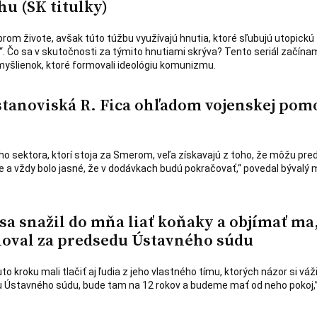
u (SK titulky)
brom živote, avšak túto túžbu využívajú hnutia, ktoré sľubujú utopickú
“. Čo sa v skutočnosti za týmito hnutiami skrýva? Tento seriál začína
šlienok, ktoré formovali ideológiu komunizmu.
tanoviská R. Fica ohľadom vojenskej pom
ho sektora, ktorí stoja za Smerom, veľa získavajú z toho, že môžu pre
ne a vždy bolo jasné, že v dodávkach budú pokračovať,“ povedal bývalý 
 sa snažil do mňa liať koňaky a objímať ma
oval za predsedu Ústavného súdu
o kroku mali tlačiť aj ľudia z jeho vlastného tímu, ktorých názor si váži
u Ústavného súdu, bude tam na 12 rokov a budeme mať od neho pokoj,