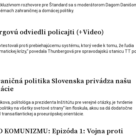
exkluzívnom rozhovore pre Štandard sa s moderátorom Dagom Danišo
témach zahraničnej a domácej politiky.
govú odviedli policajti (+Video)
testovali proti prebiehajúcemu systému, ktorý vedie k tomu, že ľudia
imatickej krízy,“ povedala Thunbergová pre spravodajskú stanicu TT p
raničná politika Slovenska privádza našu
lácie
ova, politológa a prezidenta Inštitútu pre verejné otázky, je tvrdenie
politiky na všetky svetové strany“ len floskula, akou sa dá dodatočne
 transatlantickej a proeurópskej orientácie.
KOMUNIZMU: Epizóda 1: Vojna proti