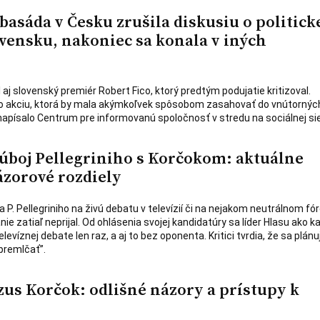
sáda v Česku zrušila diskusiu o politick
ovensku, nakoniec sa konala v iných
 aj slovenský premiér Robert Fico, ktorý predtým podujatie kritizoval.
 o akciu, ktorá by mala akýmkoľvek spôsobom zasahovať do vnútornýc
 napísalo Centrum pre informovanú spoločnosť v stredu na sociálnej sie
úboj Pellegriniho s Korčokom: aktuálne
ázorové rozdiely
a P. Pellegriniho na živú debatu v televízií či na nejakom neutrálnom fór
nie zatiaľ neprijal. Od ohlásenia svojej kandidatúry sa líder Hlasu ako k
elevíznej debate len raz, a aj to bez oponenta. Kritici tvrdia, že sa plánu
premlčať”.
zus Korčok: odlišné názory a prístupy k