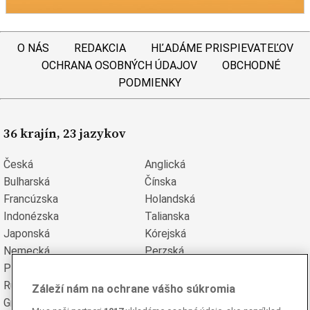
O NÁS
REDAKCIA
HĽADÁME PRISPIEVATEĽOV
OCHRANA OSOBNÝCH ÚDAJOV
OBCHODNÉ
PODMIENKY
36 krajín, 23 jazykov
Česká
Anglická
Bulharská
Čínska
Francúzska
Holandská
Indonézska
Talianska
Japonská
Kórejská
Nemecká
Perzská
Poľská
Portugalská
Rumunská
Ruská
Záleží nám na ochrane vášho súkromia
Grécka
Španielska