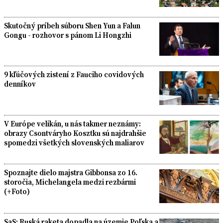
Skutočný príbeh súboru Shen Yun a Falun
Gongu - rozhovor s pánom Li Hongzhi
9 kľúčových zistení z Fauciho covidových
denníkov
V Európe velikán, u nás takmer neznámy:
obrazy Csontváryho Kosztku sú najdrahšie
spomedzi všetkých slovenských maliarov
Spoznajte dielo majstra Gibbonsa zo 16.
storočia, Michelangela medzi rezbármi
(+Foto)
SaS: Ruská raketa dopadla na územie Poľska a