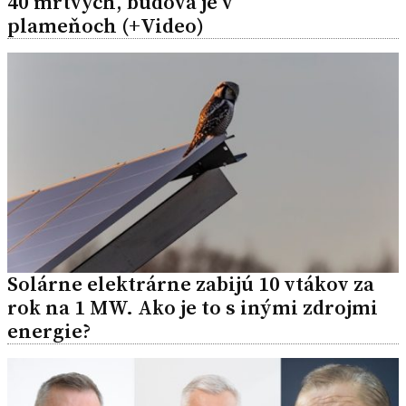
40 mŕtvych, budova je v
plameňoch (+Video)
Solárne elektrárne zabijú 10 vtákov za
rok na 1 MW. Ako je to s inými zdrojmi
energie?