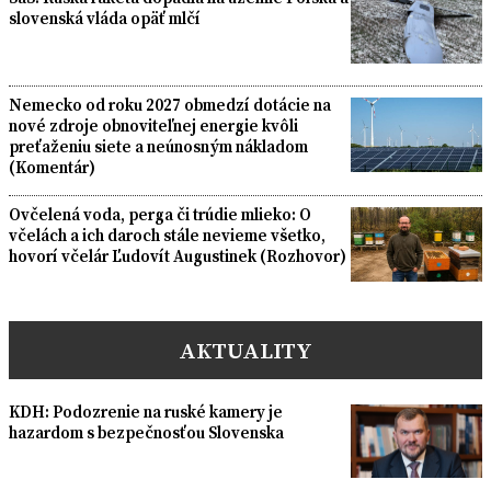
slovenská vláda opäť mlčí
Nemecko od roku 2027 obmedzí dotácie na
nové zdroje obnoviteľnej energie kvôli
preťaženiu siete a neúnosným nákladom
(Komentár)
Ovčelená voda, perga či trúdie mlieko: O
včelách a ich daroch stále nevieme všetko,
hovorí včelár Ľudovít Augustinek (Rozhovor)
AKTUALITY
KDH: Podozrenie na ruské kamery je
hazardom s bezpečnosťou Slovenska