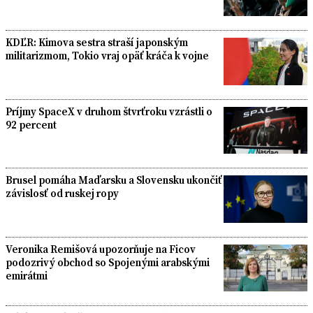
KDĽR: Kimova sestra straší japonským
militarizmom, Tokio vraj opäť kráča k vojne
Príjmy SpaceX v druhom štvrťroku vzrástli o
92 percent
Brusel pomáha Maďarsku a Slovensku ukončiť
závislosť od ruskej ropy
Veronika Remišová upozorňuje na Ficov
podozrivý obchod so Spojenými arabskými
emirátmi