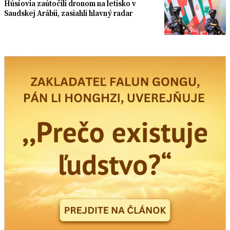
Húsíovia zaútočili dronom na letisko v
Saudskej Arábii, zasiahli hlavný radar