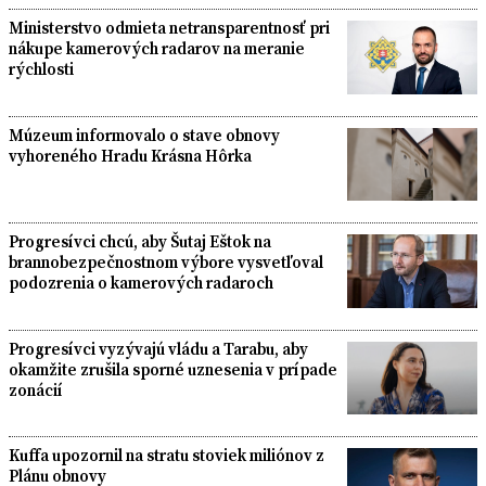
Ministerstvo odmieta netransparentnosť pri
nákupe kamerových radarov na meranie
rýchlosti
Múzeum informovalo o stave obnovy
vyhoreného Hradu Krásna Hôrka
Progresívci chcú, aby Šutaj Eštok na
brannobezpečnostnom výbore vysvetľoval
podozrenia o kamerových radaroch
Progresívci vyzývajú vládu a Tarabu, aby
okamžite zrušila sporné uznesenia v prípade
zonácií
Kuffa upozornil na stratu stoviek miliónov z
Plánu obnovy