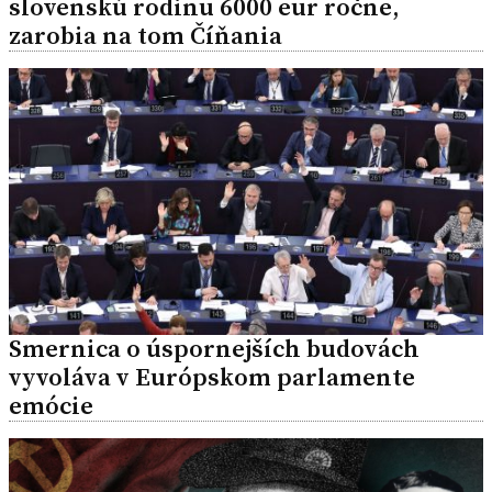
slovenskú rodinu 6000 eur ročne,
zarobia na tom Číňania
Smernica o úspornejších budovách
vyvoláva v Európskom parlamente
emócie