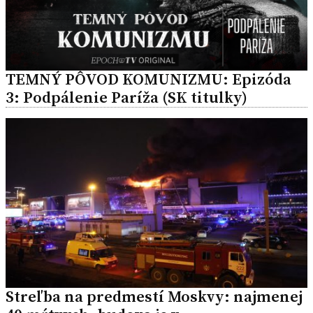
TEMNÝ PÔVOD KOMUNIZMU: Epizóda
3: Podpálenie Paríža (SK titulky)
Streľba na predmestí Moskvy: najmenej