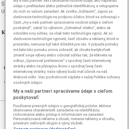
My a naši partneri
1017
ukladáme osobné údaje, ako napríklad
Švédska
Turecká
údaje o prehliadaní alebo jedinečné identifikátory, a vstupujeme
Ukrajinská
Vietnamská
do nich vo vašom zariadení. Ak zvolíte „Súhlasím“, zapnú sa
sledovacie technológie na podporu účelov, ktoré sa zobrazujú v
časti „my a naši partneri spracúvame osobné údaje s cieľom
poskytnúť“, zatiaľ čo výberom „Odmetnuť všetko“, alebo ak
Kde nás nájdete
odvoláte svoj súhlas, sa však tieto technológie vypnú. Ak sú
sledovacie technológie vypnuté, časť obsahu a reklamy, ktoré si
prezeráte, nemusia byť také dôležité pre vás. V prípade potreby
Facebook
môžete túto ponuku znova zobraziť, ak chcete kedykoľvek
Instagram
zmeniť svoje výbery alebo odvolať súhlas tak, že kliknete na
G
Ganjing
odkaz „Spravovať preferencie“ v spodnej časti internetovej
stránky alebo na plávajúcu ikonu v spodnej ľavej časti
Youtube
internetovej stránky. Vaše výbery budú mať účinok na náš
Twitter
Webové sídlo. Viac podrobností nájdete v našej Politike ochrany
Telegram
osobných údajov.
RSS
My a naši partneri spracúvame údaje s cieľom
poskytovať:
Používanie presných údajov o geografickej polohe. Aktívne
skenovanie charakteristík zariadenia na identifikáciu.
© 2026 Epoch Times Slovensko
Uchovávanie alebo prístup k informáciám na zariadení.
Personalizovaná reklama a obsah, meranie reklamy a obsahu,
Všetky práva vyhradené. Publikovanie alebo ďalšie šírenie
prieskum cieľových skupín a vývoj služieb.
správ a fotografií zo zdrojov TASR je bez
Zoznam partnerov (dodávateľov)