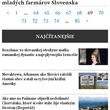
mladých farmárov Slovenska
Posts
<
1
…
64
65
66
67
68
69
70
71
72
73
74
…
85
>
pagination
NAJČÍTANEJŠIE
Roxolana: zo slovanskej otrokyne matka
osmanskej dynastie a najvplyvnejšia žena ríše
Slovaktown, Arkansas: ako Slováci založili
vlastnú obec a stali sa ryžovými kráľmi
Ameriky
Ako sme na Pašmane objavili nedotknuté
Chorvátsko, ktoré si ešte stále žije vlastným
životom (Reportáž)