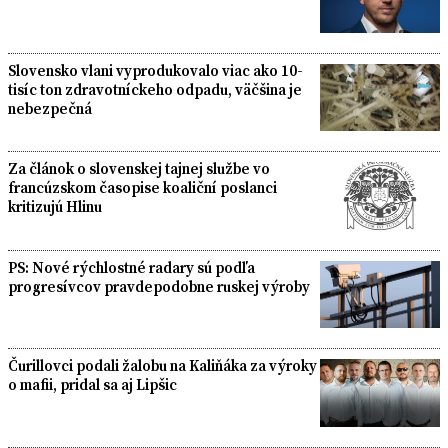
Slovensko vlani vyprodukovalo viac ako 10-
tisíc ton zdravotníckeho odpadu, väčšina je
nebezpečná
Za článok o slovenskej tajnej službe vo
francúzskom časopise koaliční poslanci
kritizujú Hlinu
PS: Nové rýchlostné radary sú podľa
progresívcov pravdepodobne ruskej výroby
Čurillovci podali žalobu na Kaliňáka za výroky
o mafii, pridal sa aj Lipšic