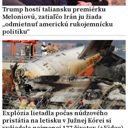
Trump hostí taliansku premiérku
Meloniovú, zatiaľčo Irán ju žiada
„odmietnuť americkú rukojemnícku
politiku“
Explózia lietadla počas núdzového
pristátia na letisku v Južnej Kórei si
vyžiadala najmenej 177 životov (+Video)