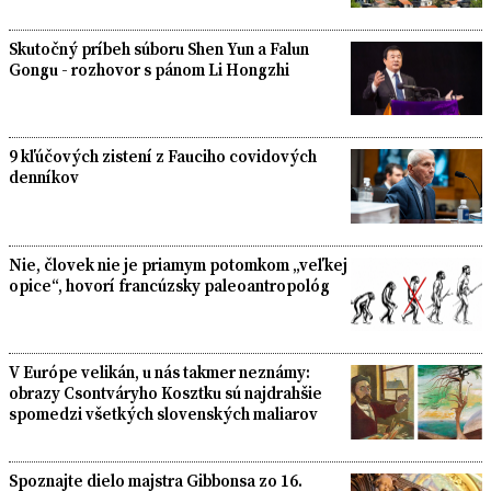
Skutočný príbeh súboru Shen Yun a Falun
Gongu - rozhovor s pánom Li Hongzhi
9 kľúčových zistení z Fauciho covidových
denníkov
Nie, človek nie je priamym potomkom „veľkej
opice“, hovorí francúzsky paleoantropológ
V Európe velikán, u nás takmer neznámy:
obrazy Csontváryho Kosztku sú najdrahšie
spomedzi všetkých slovenských maliarov
Spoznajte dielo majstra Gibbonsa zo 16.