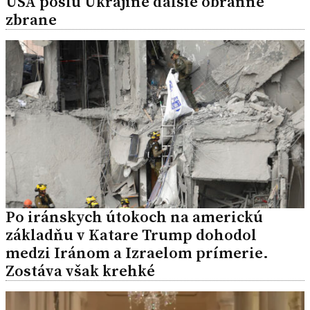
USA pošlú Ukrajine ďalšie obranné
zbrane
Po iránskych útokoch na americkú
základňu v Katare Trump dohodol
medzi Iránom a Izraelom prímerie.
Zostáva však krehké