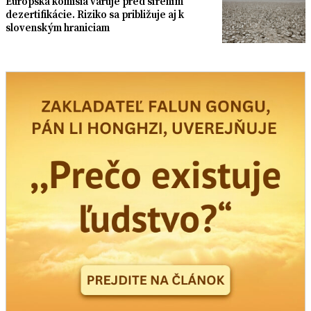
Európska komisia varuje pred šírením
dezertifikácie. Riziko sa približuje aj k
slovenským hraniciam