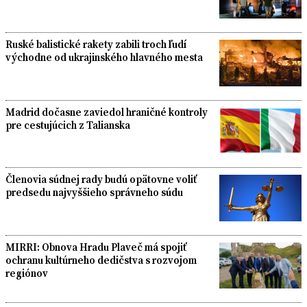
Ruské balistické rakety zabili troch ľudí
východne od ukrajinského hlavného mesta
Madrid dočasne zaviedol hraničné kontroly
pre cestujúcich z Talianska
Členovia súdnej rady budú opätovne voliť
predsedu najvyššieho správneho súdu
MIRRI: Obnova Hradu Plaveč má spojiť
ochranu kultúrneho dedičstva s rozvojom
regiónov