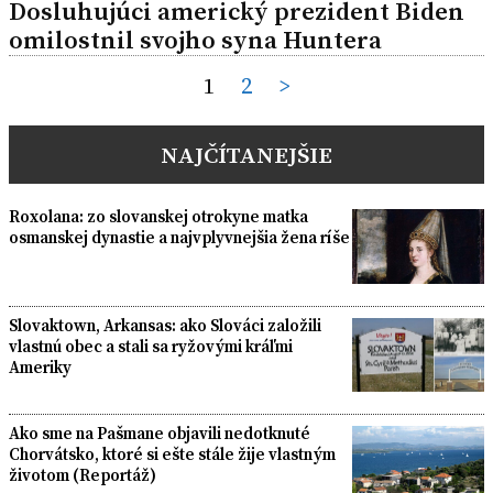
Dosluhujúci americký prezident Biden
omilostnil svojho syna Huntera
Posts
1
2
>
pagination
NAJČÍTANEJŠIE
Roxolana: zo slovanskej otrokyne matka
osmanskej dynastie a najvplyvnejšia žena ríše
Slovaktown, Arkansas: ako Slováci založili
vlastnú obec a stali sa ryžovými kráľmi
Ameriky
Ako sme na Pašmane objavili nedotknuté
Chorvátsko, ktoré si ešte stále žije vlastným
životom (Reportáž)