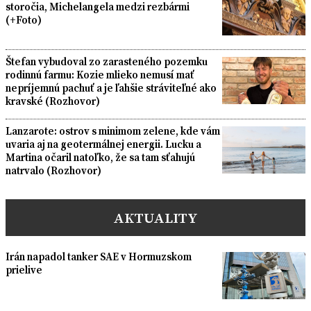
storočia, Michelangela medzi rezbármi
(+Foto)
Štefan vybudoval zo zarasteného pozemku
rodinnú farmu: Kozie mlieko nemusí mať
nepríjemnú pachuť a je ľahšie stráviteľné ako
kravské (Rozhovor)
Lanzarote: ostrov s minimom zelene, kde vám
uvaria aj na geotermálnej energii. Lucku a
Martina očaril natoľko, že sa tam sťahujú
natrvalo (Rozhovor)
AKTUALITY
Irán napadol tanker SAE v Hormuzskom
prielive