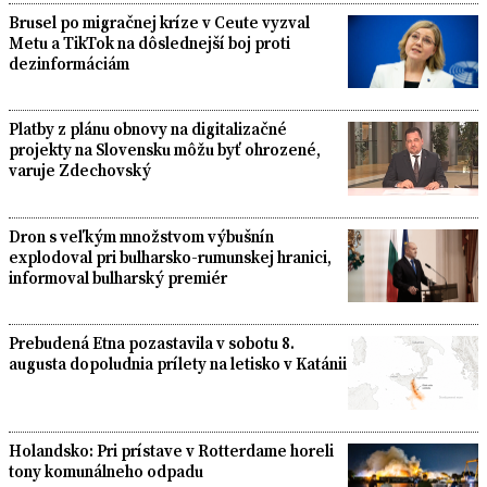
Brusel po migračnej kríze v Ceute vyzval
Metu a TikTok na dôslednejší boj proti
dezinformáciám
Platby z plánu obnovy na digitalizačné
projekty na Slovensku môžu byť ohrozené,
varuje Zdechovský
Dron s veľkým množstvom výbušnín
explodoval pri bulharsko-rumunskej hranici,
informoval bulharský premiér
Prebudená Etna pozastavila v sobotu 8.
augusta dopoludnia prílety na letisko v Katánii
Holandsko: Pri prístave v Rotterdame horeli
tony komunálneho odpadu