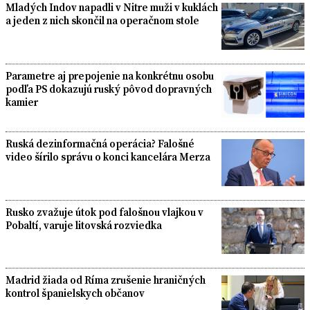
Mladých Indov napadli v Nitre muži v kuklách
a jeden z nich skončil na operačnom stole
Parametre aj prepojenie na konkrétnu osobu
podľa PS dokazujú ruský pôvod dopravných
kamier
Ruská dezinformačná operácia? Falošné
video šírilo správu o konci kancelára Merza
Rusko zvažuje útok pod falošnou vlajkou v
Pobaltí, varuje litovská rozviedka
Madrid žiada od Ríma zrušenie hraničných
kontrol španielskych občanov