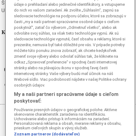
Švédska
Turecká
údaje o prehliadaní alebo jedinečné identifikátory, a vstupujeme
Ukrajinská
Vietnamská
do nich vo vašom zariadení. Ak zvolíte „Súhlasím“, zapnú sa
sledovacie technológie na podporu účelov, ktoré sa zobrazujú v
časti „my a naši partneri spracúvame osobné údaje s cieľom
poskytnúť“, zatiaľ čo výberom „Odmetnuť všetko“, alebo ak
Kde nás nájdete
odvoláte svoj súhlas, sa však tieto technológie vypnú. Ak sú
sledovacie technológie vypnuté, časť obsahu a reklamy, ktoré si
prezeráte, nemusia byť také dôležité pre vás. V prípade potreby
Facebook
môžete túto ponuku znova zobraziť, ak chcete kedykoľvek
Instagram
zmeniť svoje výbery alebo odvolať súhlas tak, že kliknete na
G
Ganjing
odkaz „Spravovať preferencie“ v spodnej časti internetovej
stránky alebo na plávajúcu ikonu v spodnej ľavej časti
Youtube
internetovej stránky. Vaše výbery budú mať účinok na náš
Twitter
Webové sídlo. Viac podrobností nájdete v našej Politike ochrany
Telegram
osobných údajov.
RSS
My a naši partneri spracúvame údaje s cieľom
poskytovať:
Používanie presných údajov o geografickej polohe. Aktívne
skenovanie charakteristík zariadenia na identifikáciu.
© 2026 Epoch Times Slovensko
Uchovávanie alebo prístup k informáciám na zariadení.
Personalizovaná reklama a obsah, meranie reklamy a obsahu,
prieskum cieľových skupín a vývoj služieb.
Všetky práva vyhradené. Publikovanie alebo ďalšie šírenie
správ a fotografií zo zdrojov TASR je bez
Zoznam partnerov (dodávateľov)