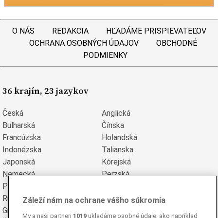
O NÁS
REDAKCIA
HĽADÁME PRISPIEVATEĽOV
OCHRANA OSOBNÝCH ÚDAJOV
OBCHODNÉ
PODMIENKY
36 krajín, 23 jazykov
Česká
Anglická
Bulharská
Čínska
Francúzska
Holandská
Indonézska
Talianska
Japonská
Kórejská
Nemecká
Perzská
Poľská
Portugalská
Rumunská
Ruská
Záleží nám na ochrane vášho súkromia
Grécka
Španielska
My a naši partneri
1019
ukladáme osobné údaje, ako napríklad