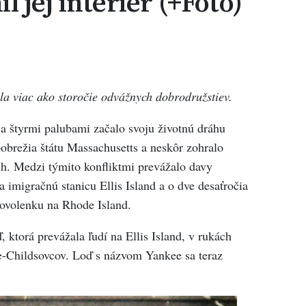
 jej interiér (+Foto)
la viac ako storočie odvážnych dobrodružstiev.
a štyrmi palubami začalo svoju životnú dráhu
obrežia štátu Massachusetts a neskôr zohralo
ch. Medzi týmito konfliktmi prevážalo davy
 imigračnú stanicu Ellis Island a o dve desaťročia
dovolenku na Rhode Island.
 ktorá prevážala ľudí na Ellis Island, v rukách
-Childsovcov. Loď s názvom Yankee sa teraz