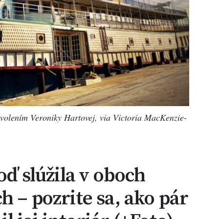
volením Veroniky Hartovej, via Victoria MacKenzie-
oď slúžila v oboch
h – pozrite sa, ako pár