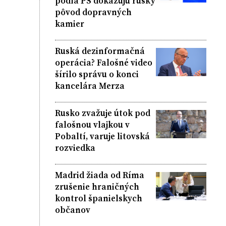
podľa PS dokazujú ruský
pôvod dopravných
kamier
Ruská dezinformačná
operácia? Falošné video
šírilo správu o konci
kancelára Merza
Rusko zvažuje útok pod
falošnou vlajkou v
Pobaltí, varuje litovská
rozviedka
Madrid žiada od Ríma
zrušenie hraničných
kontrol španielskych
občanov