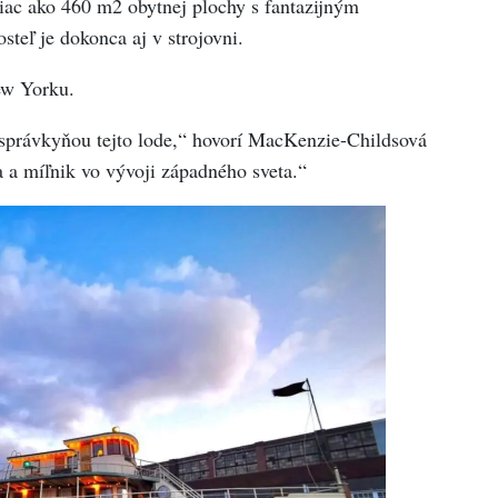
iac ako 460 m2 obytnej plochy s fantazijným
teľ je dokonca aj v strojovni.
ew Yorku.
správkyňou tejto lode,“ hovorí MacKenzie-Childsová
a a míľnik vo vývoji západného sveta.“