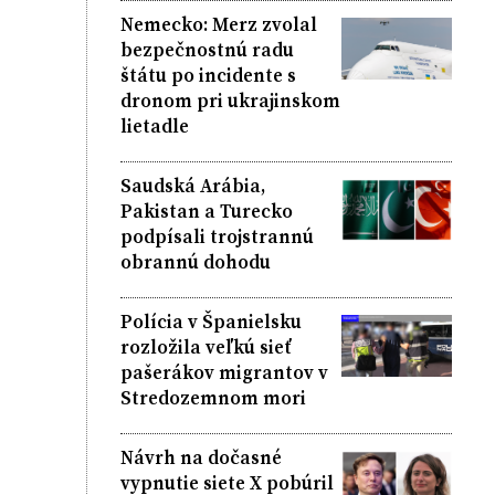
Nemecko: Merz zvolal
bezpečnostnú radu
štátu po incidente s
dronom pri ukrajinskom
lietadle
Saudská Arábia,
Pakistan a Turecko
podpísali trojstrannú
obrannú dohodu
Polícia v Španielsku
rozložila veľkú sieť
pašerákov migrantov v
Stredozemnom mori
Návrh na dočasné
vypnutie siete X pobúril