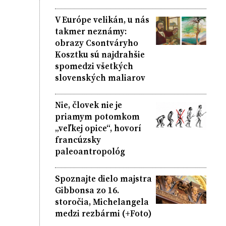
V Európe velikán, u nás
takmer neznámy:
obrazy Csontváryho
Kosztku sú najdrahšie
spomedzi všetkých
slovenských maliarov
Nie, človek nie je
priamym potomkom
„veľkej opice“, hovorí
francúzsky
paleoantropológ
Spoznajte dielo majstra
Gibbonsa zo 16.
storočia, Michelangela
medzi rezbármi (+Foto)