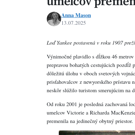
umelcov premenil
Anna Mason
13.07.2025
Anna
Mason
Loď Yankee postavená v roku 1907 preži
Výnimočné plavidlo s dĺžkou 46 metrov 
prepravou bohatých cestujúcich pozdĺž p
dôležitú úlohu v oboch svetových vojná
prisťahovalcov z newyorského prístavu na
neskôr slúžilo turistom smerujúcim na 
Od roku 2001 je posledná zachovaná loď,
umelcov Victorie a Richarda MacKenzie
premenila na jedinečný obytný priestor.