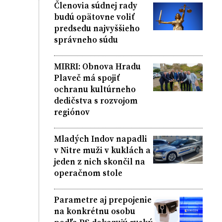
Členovia súdnej rady
budú opätovne voliť
predsedu najvyššieho
správneho súdu
MIRRI: Obnova Hradu
Plaveč má spojiť
ochranu kultúrneho
dedičstva s rozvojom
regiónov
Mladých Indov napadli
v Nitre muži v kuklách a
jeden z nich skončil na
operačnom stole
Parametre aj prepojenie
na konkrétnu osobu