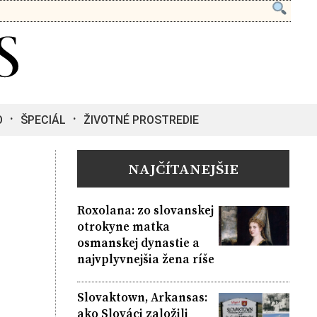
O
ŠPECIÁL
ŽIVOTNÉ PROSTREDIE
NAJČÍTANEJŠIE
Roxolana: zo slovanskej
otrokyne matka
osmanskej dynastie a
najvplyvnejšia žena ríše
Slovaktown, Arkansas:
ako Slováci založili