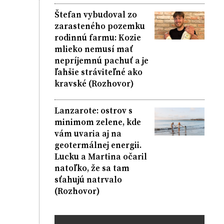
Štefan vybudoval zo
zarasteného pozemku
rodinnú farmu: Kozie
mlieko nemusí mať
nepríjemnú pachuť a je
ľahšie stráviteľné ako
kravské (Rozhovor)
Lanzarote: ostrov s
minimom zelene, kde
vám uvaria aj na
geotermálnej energii.
Lucku a Martina očaril
natoľko, že sa tam
sťahujú natrvalo
(Rozhovor)