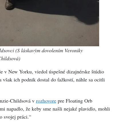
ldsovci (S láskavým dovolením Veroniky
Childsová)
de v New Yorku, viedol úspešné dizajnérske štúdio
šak ich podnik dostal do ťažkostí, náhle sa ocitli
nzie-Childsová v
rozhovore
pre Floating Orb
mi napadlo, že keby sme našli nejaké plavidlo, mohli
 svojej práci.“