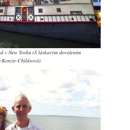
and v New Yorku (S láskavým dovolením
acKenzie-Childsová)