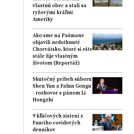
vlastnú obec a stali sa
ryžovými kráľmi
Ameriky
Ako sme na Pašmane
objavili nedotknuté
Chorvátsko, ktoré si ešte
stále žije vlastným
životom (Reportáž)
Skutočný príbeh súboru
Shen Yun a Falun Gongu
- rozhovor s pánom Li
Hongzhi
9 kľúčových zistení z
Fauciho covidových
denníkov