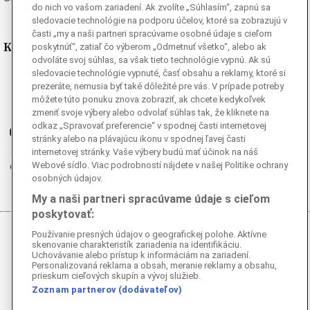
do nich vo vašom zariadení. Ak zvolíte „Súhlasím“, zapnú sa
sledovacie technológie na podporu účelov, ktoré sa zobrazujú v
časti „my a naši partneri spracúvame osobné údaje s cieľom
Kde nás nájdete
poskytnúť“, zatiaľ čo výberom „Odmetnuť všetko“, alebo ak
odvoláte svoj súhlas, sa však tieto technológie vypnú. Ak sú
sledovacie technológie vypnuté, časť obsahu a reklamy, ktoré si
Facebook
prezeráte, nemusia byť také dôležité pre vás. V prípade potreby
Instagram
môžete túto ponuku znova zobraziť, ak chcete kedykoľvek
G
zmeniť svoje výbery alebo odvolať súhlas tak, že kliknete na
Ganjing
odkaz „Spravovať preferencie“ v spodnej časti internetovej
Youtube
stránky alebo na plávajúcu ikonu v spodnej ľavej časti
Twitter
internetovej stránky. Vaše výbery budú mať účinok na náš
Webové sídlo. Viac podrobností nájdete v našej Politike ochrany
Telegram
osobných údajov.
RSS
My a naši partneri spracúvame údaje s cieľom
poskytovať:
Používanie presných údajov o geografickej polohe. Aktívne
© 2026 Epoch Times Slovensko
skenovanie charakteristík zariadenia na identifikáciu.
Uchovávanie alebo prístup k informáciám na zariadení.
Personalizovaná reklama a obsah, meranie reklamy a obsahu,
Všetky práva vyhradené. Publikovanie alebo ďalšie šírenie
prieskum cieľových skupín a vývoj služieb.
správ a fotografií zo zdrojov TASR je bez
Zoznam partnerov (dodávateľov)
predchádzajúceho písomného súhlasu TASR porušením
autorského zákona.