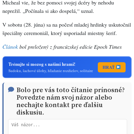
Micheal vie, že bez pomoci svojej dcéry by nehodu
neprežil. „Počínala si ako dospelá,“ uznal.
V sobotu (28. júna) sa na počesť mladej hrdinky uskutočnil
špeciálny ceremoniál, ktorý usporiadal miestny šerif.
Článok
bol preložený z francúzskej edície Epoch Times
Trénujte si mozog s našimi hrami!
HRAŤ
Sudoku, šachové úlohy, hľadanie rozdielov, solitaire
Bolo pre vás toto čítanie prínosné?
Povedzte nám svoj názor alebo
nechajte kontakt pre ďalšiu
diskusiu.