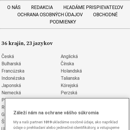
O NÁS
REDAKCIA
HĽADÁME PRISPIEVATEĽOV
OCHRANA OSOBNÝCH ÚDAJOV
OBCHODNÉ
PODMIENKY
36 krajín, 23 jazykov
Česká
Anglická
Bulharská
Čínska
Francúzska
Holandská
Indonézska
Talianska
Japonská
Kórejská
Nemecká
Perzská
Poľská
Portugalská
Rumunská
Ruská
Záleží nám na ochrane vášho súkromia
Grécka
Španielska
Švédska
Turecká
My a naši partneri
1019
ukladáme osobné údaje, ako napríklad
údaje o prehliadaní alebo jedinečné identifikátory, a vstupujeme
Ukrajinská
Vietnamská