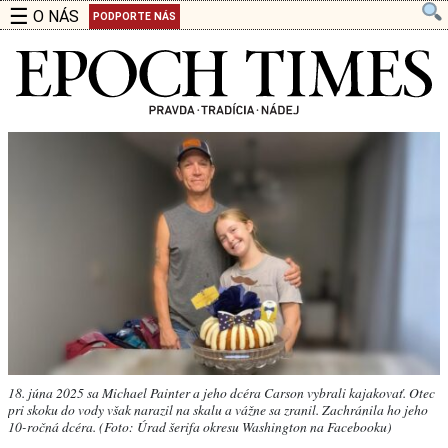
☰
O NÁS
PODPORTE NÁS
18. júna 2025 sa Michael Painter a jeho dcéra Carson vybrali kajakovať. Otec
pri skoku do vody však narazil na skalu a vážne sa zranil. Zachránila ho jeho
10-ročná dcéra. (Foto: Úrad šerifa okresu Washington na Facebooku)