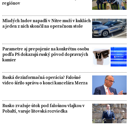
regiónov
Mladých Indov napadli v Nitre muži v kuklách
a jeden z nich skončil na operačnom stole
Parametre aj prepojenie na konkrétnu osobu
podľa PS dokazujú ruský pôvod dopravných
kamier
Ruská dezinformačná operácia? Falošné
video šírilo správu o konci kancelára Merza
Rusko zvažuje útok pod falošnou vlajkou v
Pobaltí, varuje litovská rozviedka