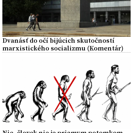
Dvanásť do očí bijúcich skutočností
marxistického socializmu (Komentár)
Nie, človek nie je priamym potomkom