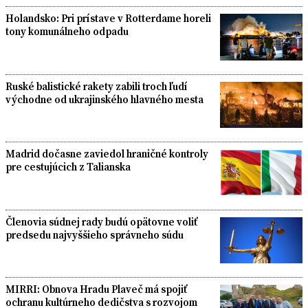
Holandsko: Pri prístave v Rotterdame horeli
tony komunálneho odpadu
Ruské balistické rakety zabili troch ľudí
východne od ukrajinského hlavného mesta
Madrid dočasne zaviedol hraničné kontroly
pre cestujúcich z Talianska
Členovia súdnej rady budú opätovne voliť
predsedu najvyššieho správneho súdu
MIRRI: Obnova Hradu Plaveč má spojiť
ochranu kultúrneho dedičstva s rozvojom