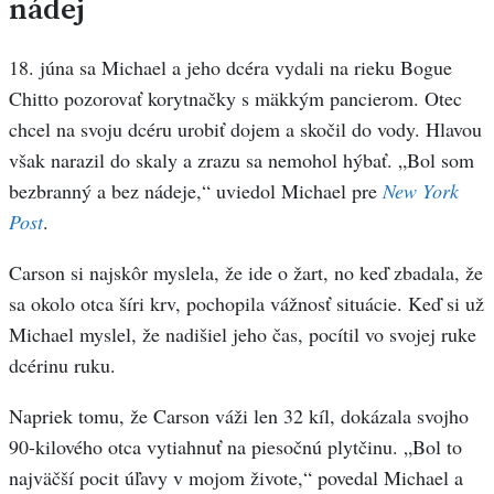
nádej
18. júna sa Michael a jeho dcéra vydali na rieku Bogue
Chitto pozorovať korytnačky s mäkkým pancierom. Otec
chcel na svoju dcéru urobiť dojem a skočil do vody. Hlavou
však narazil do skaly a zrazu sa nemohol hýbať. „Bol som
bezbranný a bez nádeje,“ uviedol Michael pre
New York
Post
.
Carson si najskôr myslela, že ide o žart, no keď zbadala, že
sa okolo otca šíri krv, pochopila vážnosť situácie. Keď si už
Michael myslel, že nadišiel jeho čas, pocítil vo svojej ruke
dcérinu ruku.
Napriek tomu, že Carson váži len 32 kíl, dokázala svojho
90-kilového otca vytiahnuť na piesočnú plytčinu. „Bol to
najväčší pocit úľavy v mojom živote,“ povedal Michael a