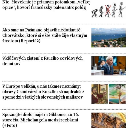
Nie, človek nie je priamym potomkom „veľkej
opice“, hovorí francúzsky paleoantropológ
Ako sme na Pašmane objavili nedotknuté
Chorvátsko, ktoré si ešte stále žije vlastným
životom (Reportáž)
9 kľúčových zistení z Fauciho covidových
denníkov
V Európe velikán, u nás takmer neznámy:
obrazy Csontváryho Kosztku sú najdrahšie
spomedzi všetkých slovenských maliarov
Spoznajte dielo majstra Gibbonsa zo 16.
storočia, Michelangela medzi rezbármi
(+Foto)