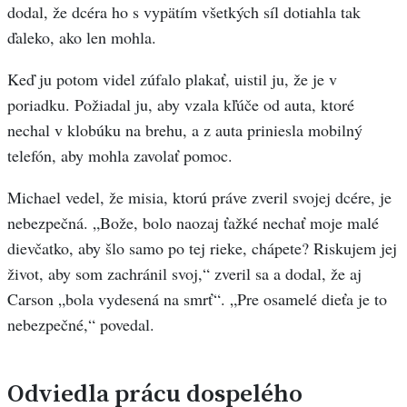
dodal, že dcéra ho s vypätím všetkých síl dotiahla tak
ďaleko, ako len mohla.
Keď ju potom videl zúfalo plakať, uistil ju, že je v
poriadku. Požiadal ju, aby vzala kľúče od auta, ktoré
nechal v klobúku na brehu, a z auta priniesla mobilný
telefón, aby mohla zavolať pomoc.
Michael vedel, že misia, ktorú práve zveril svojej dcére, je
nebezpečná. „Bože, bolo naozaj ťažké nechať moje malé
dievčatko, aby šlo samo po tej rieke, chápete? Riskujem jej
život, aby som zachránil svoj,“ zveril sa a dodal, že aj
Carson „bola vydesená na smrť“. „Pre osamelé dieťa je to
nebezpečné,“ povedal.
Odviedla prácu dospelého