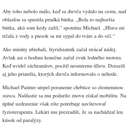
Aby toho nebolo málo, keď sa dievča vydalo na cestu, nad
oblasťou sa spustila prudká búrka. „Bola to najhoršia
búrka, akú som kedy zažil,“ spomína Michael. „Hlava mi
trčala z vody a piesok sa mi sypal do tváre a do očí.“
Ako minúty ubiehali, štyridsiatnik začal strácať nádej.
Avšak asi o hodinu konečne začul zvuk lodného motora.
Keď uvidel záchranárov, pocítil nesmiernu úľavu. Dorazili
aj jeho priatelia, ktorých dievča informovalo o nehode.
Michael Painter utrpel poranenie chrbtice so zlomeninou
stavca. Našťastie sa mu podarilo znovu získať mobilitu. Na
úplné uzdravenie však ešte potrebuje navštevovať
fyzioterapeuta. Lekári mu prezradili, že sa nachádzal len
kúsok od paralýzy.