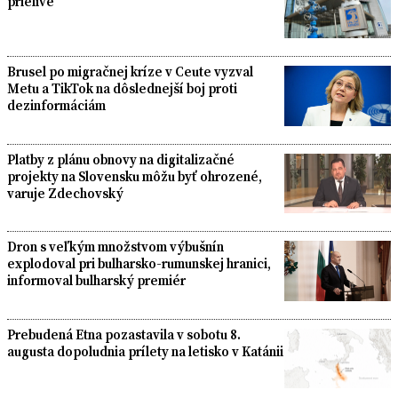
prielive
Brusel po migračnej kríze v Ceute vyzval
Metu a TikTok na dôslednejší boj proti
dezinformáciám
Platby z plánu obnovy na digitalizačné
projekty na Slovensku môžu byť ohrozené,
varuje Zdechovský
Dron s veľkým množstvom výbušnín
explodoval pri bulharsko-rumunskej hranici,
informoval bulharský premiér
Prebudená Etna pozastavila v sobotu 8.
augusta dopoludnia prílety na letisko v Katánii