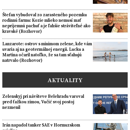
Štefan vybudoval zo zarasteného pozemku
rodinnú farmu: Kozie mlieko nemusí mať
nepríjemnú pachuť a je ľahšie stráviteľné ako
kravské (Rozhovor)
Lanzarote: ostrov s minimom zelene, kde vám
uvaria aj na geotermálnej energii. Lucku a
Martina očaril natoľko, že sa tam sťahujú
natrvalo (Rozhovor)
AKTUALITY
Zelenskyj pri návšteve Belehradu varoval
pred ťažkou zimou, Vučić svoj postoj
nezmenil
Irán napadol tanker SAE v Hormuzskom