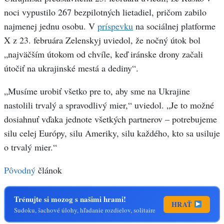
noci vypustilo 267 bezpilotných lietadiel, pričom zabilo
najmenej jednu osobu. V
príspevku
na sociálnej platforme
X z 23. februára Zelenskyj uviedol, že nočný útok bol
„najväčším útokom od chvíle, keď iránske drony začali
útočiť na ukrajinské mestá a dediny“.
„Musíme urobiť všetko pre to, aby sme na Ukrajine
nastolili trvalý a spravodlivý mier,“ uviedol. „Je to možné
dosiahnuť vďaka jednote všetkých partnerov – potrebujeme
silu celej Európy, silu Ameriky, silu každého, kto sa usiluje
o trvalý mier.“
Pôvodný
článok
Trénujte si mozog s našimi hrami!
HRAŤ
Sudoku, šachové úlohy, hľadanie rozdielov, solitaire