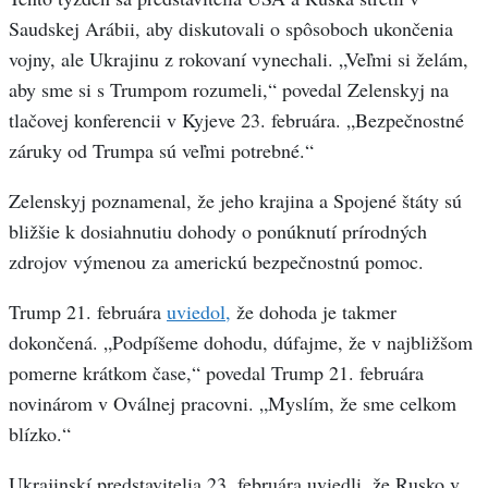
Saudskej Arábii, aby diskutovali o spôsoboch ukončenia
vojny, ale Ukrajinu z rokovaní vynechali. „Veľmi si želám,
aby sme si s Trumpom rozumeli,“ povedal Zelenskyj na
tlačovej konferencii v Kyjeve 23. februára. „Bezpečnostné
záruky od Trumpa sú veľmi potrebné.“
Zelenskyj poznamenal, že jeho krajina a Spojené štáty sú
bližšie k dosiahnutiu dohody o ponúknutí prírodných
zdrojov výmenou za americkú bezpečnostnú pomoc.
Trump 21. februára
uviedol,
že dohoda je takmer
dokončená. „Podpíšeme dohodu, dúfajme, že v najbližšom
pomerne krátkom čase,“ povedal Trump 21. februára
novinárom v Oválnej pracovni. „Myslím, že sme celkom
blízko.“
Ukrajinskí predstavitelia 23. februára uviedli, že Rusko v