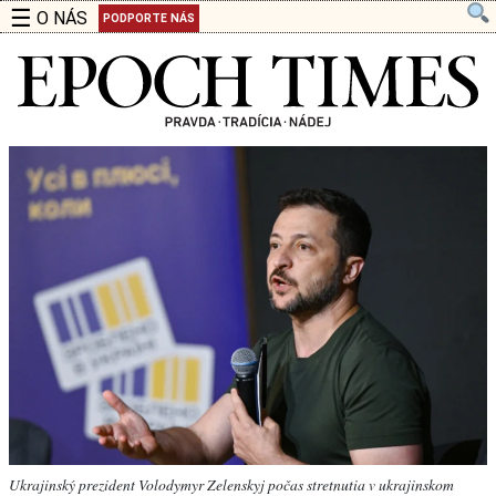
☰
O NÁS
PODPORTE NÁS
Ukrajinský prezident Volodymyr Zelenskyj počas stretnutia v ukrajinskom