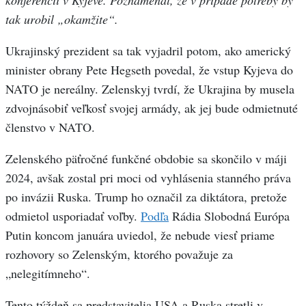
konferencii v Kyjeve. Poznamenal, že v prípade potreby by
tak urobil „okamžite“.
Ukrajinský prezident sa tak vyjadril potom, ako americký
minister obrany Pete Hegseth povedal, že vstup Kyjeva do
NATO je nereálny. Zelenskyj tvrdí, že Ukrajina by musela
zdvojnásobiť veľkosť svojej armády, ak jej bude odmietnuté
členstvo v NATO.
Zelenského päťročné funkčné obdobie sa skončilo v máji
2024, avšak zostal pri moci od vyhlásenia stanného práva
po invázii Ruska. Trump ho označil za diktátora, pretože
odmietol usporiadať voľby.
Podľa
Rádia Slobodná Európa
Putin koncom januára uviedol, že nebude viesť priame
rozhovory so Zelenským, ktorého považuje za
„nelegitímneho“.
Tento týždeň sa predstavitelia USA a Ruska stretli v