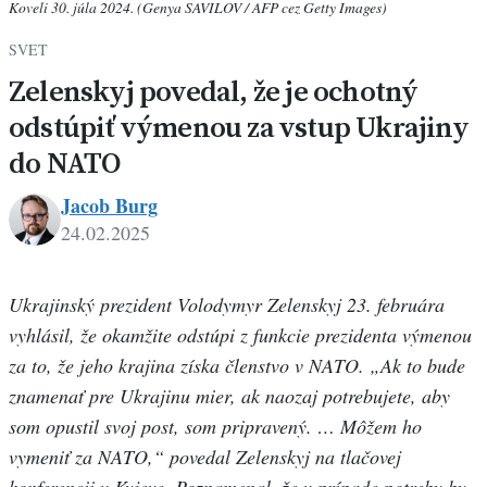
Koveli 30. júla 2024. (Genya SAVILOV / AFP cez Getty Images)
SVET
Zelenskyj povedal, že je ochotný
odstúpiť výmenou za vstup Ukrajiny
do NATO
Jacob Burg
24.02.2025
Jacob
Burg
Ukrajinský prezident Volodymyr Zelenskyj 23. februára
vyhlásil, že okamžite odstúpi z funkcie prezidenta výmenou
za to, že jeho krajina získa členstvo v NATO. „Ak to bude
znamenať pre Ukrajinu mier, ak naozaj potrebujete, aby
som opustil svoj post, som pripravený. … Môžem ho
vymeniť za NATO,“ povedal Zelenskyj na tlačovej