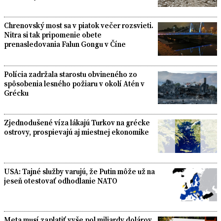
Chrenovský most sa v piatok večer rozsvieti.
Nitra si tak pripomenie obete
prenasledovania Falun Gongu v Číne
Polícia zadržala starostu obvineného zo
spôsobenia lesného požiaru v okolí Atén v
Grécku
Zjednodušené víza lákajú Turkov na grécke
ostrovy, prospievajú aj miestnej ekonomike
USA: Tajné služby varujú, že Putin môže už na
jeseň otestovať odhodlanie NATO
Meta musí zaplatiť vyše pol miliardy dolárov