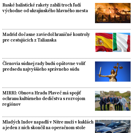
Ruské balistické rakety zabili troch ľudí
východne od ukrajinského hlavného mesta
Madrid dočasne zaviedol hraničné kontroly
pre cestujúcich z Talianska
Členovia súdnej rady budú opätovne voliť
predsedu najvyššieho správneho súdu
MIRRI: Obnova Hradu Plaveč má spojiť
ochranu kultúrneho dedičstva s rozvojom
regiónov
Mladých Indov napadli v Nitre muži v kuklách
a jeden z nich skončil na operačnom stole