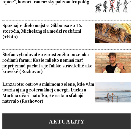
opice“, hovorí francúzsky paleoantropológ
Spoznajte dielo majstra Gibbonsa zo 16.
storočia, Michelangela medzi rezbármi
(+Foto)
Štefan vybudoval zo zarasteného pozemku
rodinnú farmu: Kozie mlieko nemusí mať
nepríjemnú pachuť a je ľahšie stráviteľné ako
kravské (Rozhovor)
Lanzarote: ostrov s minimom zelene, kde vám
uvaria aj na geotermálnej energii. Lucku a
Martina očaril natoľko, že sa tam sťahujú
natrvalo (Rozhovor)
AKTUALITY