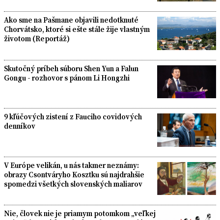
Ako sme na Pašmane objavili nedotknuté
Chorvátsko, ktoré si ešte stále žije vlastným
životom (Reportáž)
Skutočný príbeh súboru Shen Yun a Falun
Gongu - rozhovor s pánom Li Hongzhi
9 kľúčových zistení z Fauciho covidových
denníkov
V Európe velikán, u nás takmer neznámy:
obrazy Csontváryho Kosztku sú najdrahšie
spomedzi všetkých slovenských maliarov
Nie, človek nie je priamym potomkom „veľkej