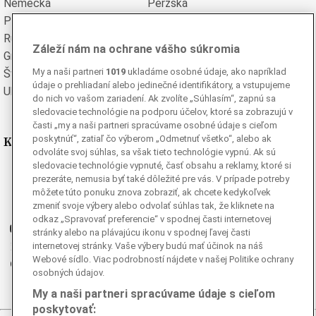
Nemecká
Perzská
Poľská
Portugalská
Rumunská
Ruská
Záleží nám na ochrane vášho súkromia
Grécka
Španielska
My a naši partneri
1019
ukladáme osobné údaje, ako napríklad
Švédska
Turecká
údaje o prehliadaní alebo jedinečné identifikátory, a vstupujeme
Ukrajinská
Vietnamská
do nich vo vašom zariadení. Ak zvolíte „Súhlasím“, zapnú sa
sledovacie technológie na podporu účelov, ktoré sa zobrazujú v
časti „my a naši partneri spracúvame osobné údaje s cieľom
Kde nás nájdete
poskytnúť“, zatiaľ čo výberom „Odmetnuť všetko“, alebo ak
odvoláte svoj súhlas, sa však tieto technológie vypnú. Ak sú
sledovacie technológie vypnuté, časť obsahu a reklamy, ktoré si
Facebook
prezeráte, nemusia byť také dôležité pre vás. V prípade potreby
Instagram
môžete túto ponuku znova zobraziť, ak chcete kedykoľvek
zmeniť svoje výbery alebo odvolať súhlas tak, že kliknete na
G
Ganjing
odkaz „Spravovať preferencie“ v spodnej časti internetovej
Youtube
stránky alebo na plávajúcu ikonu v spodnej ľavej časti
Twitter
internetovej stránky. Vaše výbery budú mať účinok na náš
Webové sídlo. Viac podrobností nájdete v našej Politike ochrany
Telegram
osobných údajov.
RSS
My a naši partneri spracúvame údaje s cieľom
poskytovať: