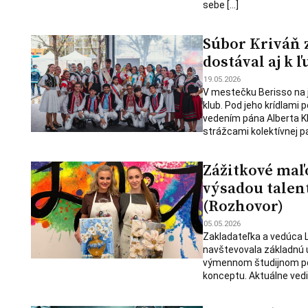
sebe […]
Súbor Kriváň 
dostával aj k 
19.05.2026
V mestečku Berisso na j
klub. Pod jeho krídlami 
vedením pána Alberta Kl
strážcami kolektívnej pa
Zážitkové maľo
výsadou talen
(Rozhovor)
05.05.2026
Zakladateľka a vedúca L
navštevovala základnú u
výmennom študijnom poby
konceptu. Aktuálne vedi