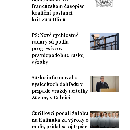
francúzskom časopise
koaliční poslanci
kritizujú Hlinu
PS: Nové rýchlostné
radary sú podľa
progresívcov
pravdepodobne ruskej
výroby
Susko informoval o
výsledkoch dohľadu v
prípade vraždy učiteľky
Zuzany v Gelnici
Čurillovci podali žalobu
na Kaliňáka za výroky o
mafii, pridal sa aj Lipšic