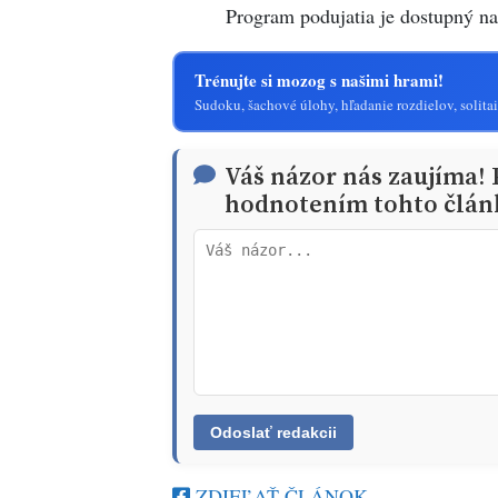
Program podujatia je dostupný n
Trénujte si mozog s našimi hrami!
Sudoku, šachové úlohy, hľadanie rozdielov, solitai
Váš názor nás zaujíma!
hodnotením tohto člán
ZDIEĽAŤ ČLÁNOK