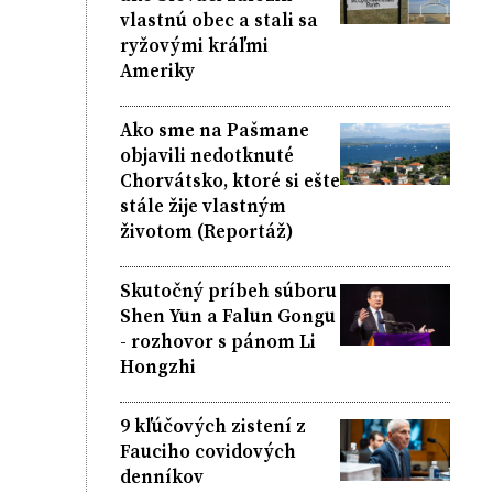
vlastnú obec a stali sa
ryžovými kráľmi
Ameriky
Ako sme na Pašmane
objavili nedotknuté
Chorvátsko, ktoré si ešte
stále žije vlastným
životom (Reportáž)
Skutočný príbeh súboru
Shen Yun a Falun Gongu
- rozhovor s pánom Li
Hongzhi
9 kľúčových zistení z
Fauciho covidových
denníkov