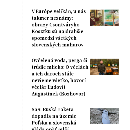
V Európe velikán, u nás
takmer neznámy:
obrazy Csontváryho
Kosztku sú najdrahšie
spomedzi všetkých
slovenských maliarov
Ovčelená voda, perga či
trúdie mlieko: O včelách
a ich daroch stále
nevieme všetko, hovorí
včelár Ľudovít
Augustinek (Rozhovor)
SaS: Ruská raketa
dopadla na územie
Poľska a slovenská
vláda opäť mlčí