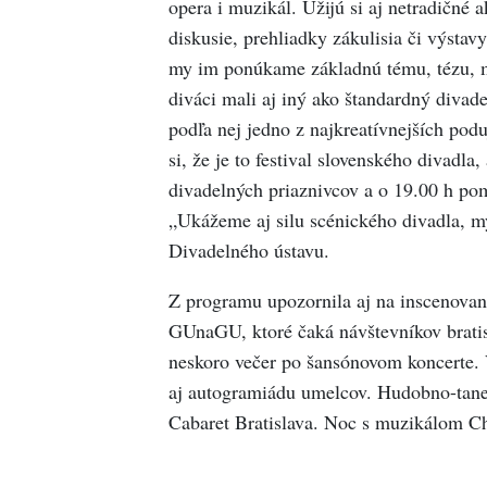
opera i muzikál. Užijú si aj netradičné a
diskusie, prehliadky zákulisia či výstav
my im ponúkame základnú tému, tézu, mis
diváci mali aj iný ako štandardný divad
podľa nej jedno z najkreatívnejších po
si, že je to festival slovenského divadl
divadelných priaznivcov a o 19.00 h po
„Ukážeme aj silu scénického divadla, mys
Divadelného ústavu.
Z programu upozornila aj na inscenované
GUnaGU, ktoré čaká návštevníkov bratisl
neskoro večer po šansónovom koncerte. 
aj autogramiádu umelcov. Hudobno-taneč
Cabaret Bratislava. Noc s muzikálom C