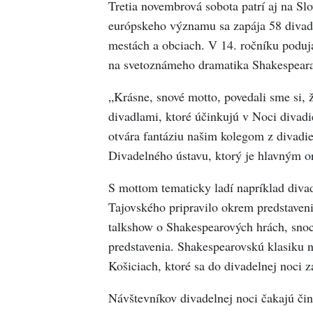
Tretia novembrová sobota patrí aj na Sl
európskeho významu sa zapája 58 divadie
mestách a obciach. V 14. ročníku poduj
na svetoznámeho dramatika Shakespeara
„Krásne, snové motto, povedali sme si, 
divadlami, ktoré účinkujú v Noci divadie
otvára fantáziu našim kolegom z divadi
Divadelného ústavu, ktorý je hlavným o
S mottom tematicky ladí napríklad diva
Tajovského pripravilo okrem predstaven
talkshow o Shakespearových hrách, snoc
predstavenia. Shakespearovskú klasiku 
Košiciach, ktoré sa do divadelnej noci z
Návštevníkov divadelnej noci čakajú či