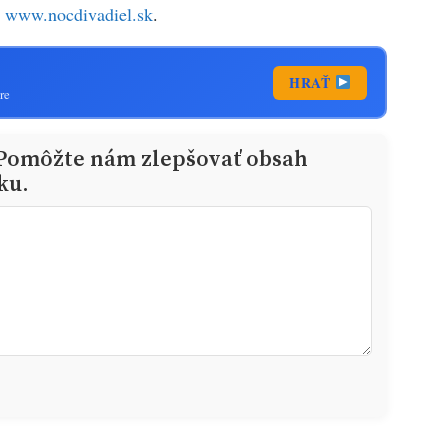
a
www.nocdivadiel.sk
.
HRAŤ
re
 Pomôžte nám zlepšovať obsah
ku.