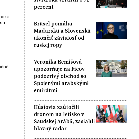
percent
mu si
Brusel pomáha
 sa
Maďarsku a Slovensku
ukončiť závislosť od
ruskej ropy
Veronika Remišová
točné
upozorňuje na Ficov
podozrivý obchod so
Spojenými arabskými
emirátmi
Húsíovia zaútočili
dronom na letisko v
Saudskej Arábii, zasiahli
hlavný radar