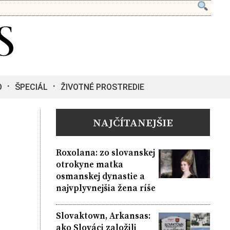
O
ŠPECIÁL
ŽIVOTNÉ PROSTREDIE
NAJČÍTANEJŠIE
Roxolana: zo slovanskej
otrokyne matka
osmanskej dynastie a
najvplyvnejšia žena ríše
Slovaktown, Arkansas:
ako Slováci založili