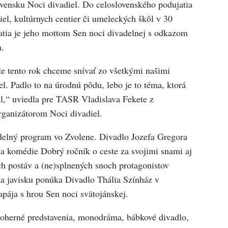
ovensku Noci divadiel. Do celoslovenského podujatia
l, kultúrnych centier či umeleckých škôl v 30
atia je jeho mottom Sen noci divadelnej s odkazom
.
že tento rok chceme snívať zo všetkými našimi
l. Padlo to na úrodnú pôdu, lebo je to téma, ktorá
el,“ uviedla pre TASR Vladislava Fekete z
rganizátorom Noci divadiel.
delný program vo Zvolene. Divadlo Jozefa Gregora
ia komédie Dobrý ročník o ceste za svojimi snami aj
h postáv a (ne)splnených snoch protagonistov
na javisku ponúka Divadlo Thália Színház v
apája s hrou Sen noci svätojánskej.
noherné predstavenia, monodráma, bábkové divadlo,