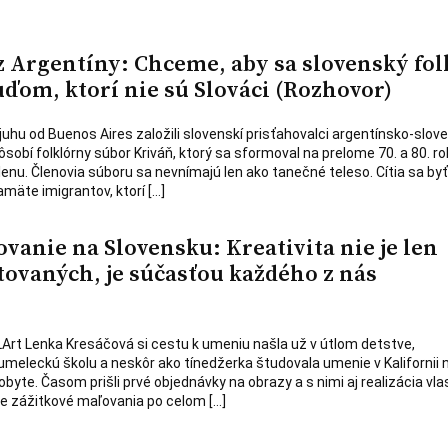
z Argentíny: Chceme, aby sa slovenský fol
ľuďom, ktorí nie sú Slováci (Rozhovor)
uhu od Buenos Aires založili slovenskí prisťahovalci argentínsko-slov
pôsobí folklórny súbor Kriváň, ktorý sa sformoval na prelome 70. a 80. r
enu. Členovia súboru sa nevnímajú len ako tanečné teleso. Cítia sa byť
mäte imigrantov, ktorí […]
vanie na Slovensku: Kreativita nie je len
tovaných, je súčasťou každého z nás
Art Lenka Kresáčová si cestu k umeniu našla už v útlom detstve,
meleckú školu a neskôr ako tínedžerka študovala umenie v Kalifornii 
te. Časom prišli prvé objednávky na obrazy a s nimi aj realizácia vl
e zážitkové maľovania po celom […]