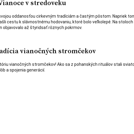
 Vianoce v stredoveku
y svojou oddanosťou cirkevným tradíciám a častým pôstom. Napriek to
ašli cestu k slávnostnému hodovaniu, ktoré bolo veľkolepé. Na stoloch
n objavovalo až štyridsať rôznych pokrmov.
radícia vianočných stromčekov
tóriu vianočných stromčekov! Ako sa z pohanských rituálov stali svia
dôb a spojenia generácií.