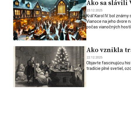
Ako sa slávili
23.12.2025
Kráľ Karol IV. bol znám
Vianoce na jeho dvore n
počas vianočných hostí
Ako vznikla t
22.12.2025
Objavte fascinujúcu his
tradície plné svetiel, oz