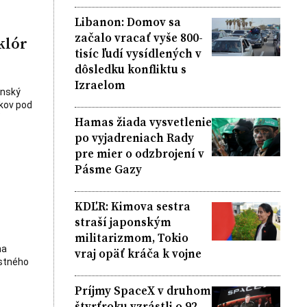
Libanon: Domov sa
začalo vracať vyše 800-
klór
tisíc ľudí vysídlených v
dôsledku konfliktu s
Izraelom
enský
okov pod
Hamas žiada vysvetlenie
po vyjadreniach Rady
pre mier o odzbrojení v
Pásme Gazy
KDĽR: Kimova sestra
straší japonským
militarizmom, Tokio
na
vraj opäť kráča k vojne
astného
Príjmy SpaceX v druhom
štvrťroku vzrástli o 92