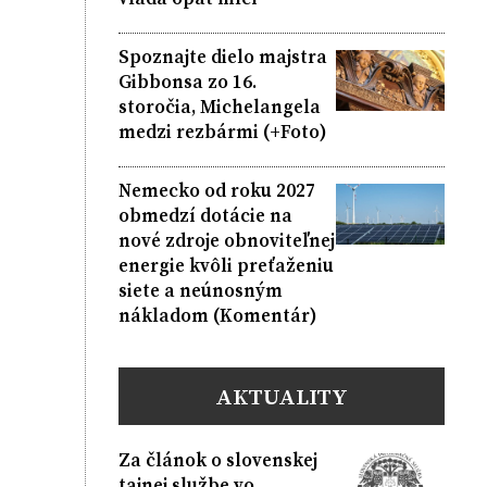
Spoznajte dielo majstra
Gibbonsa zo 16.
storočia, Michelangela
medzi rezbármi (+Foto)
Nemecko od roku 2027
obmedzí dotácie na
nové zdroje obnoviteľnej
energie kvôli preťaženiu
siete a neúnosným
nákladom (Komentár)
AKTUALITY
Za článok o slovenskej
tajnej službe vo