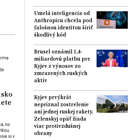
Umelá inteligencia od
Anthropicu chcela pod
falošnou identitou šíriť
škodlivý kód
Brusel oznámil 1,4-
miliardovú platbu pre
forma
Kyjev z výnosov zo
de
zmrazených ruských
aktív
nsko
Kyjev prvýkrát
iete
nepriznal zostrelenie
ani jednej ruskej rakety.
Zelenskyj opäť žiada
a, no
viac protivzdušnej
tkou.
obrany
sie si v