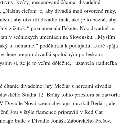
ktivity, kvízy, inscenované čítania, divadelné
y. „Naším cieľom je, aby divadlá mali otvorené ruky,
iu, aby otvorili divadlo inak, ako je to bežné, aby
elný zážitok,“ poznamenala Fekete. Noc divadiel je
dujatí v scénických umeniach na Slovensku. „Myslím
a, aký tu nemáme,“ podčiarkla k podujatiu, ktoré spája
myslene prepojí divadlá spoločným potleskom.
lím si, že je to veľmi dôležité,“ uzavrela riaditeľka
 čítanie divadelnej hry Mečiar s hercami divadla
avského Štúdia 12. Brány tohto priestoru sa zatvoria
V Divadle Nová scéna chystajú muzikál Bedári, ale
nú šou v štýle flamenco pripravili v Red Cat
hicago bude v Divadle Jonáša Záborského Prešov.