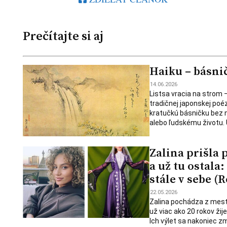
Prečítajte si aj
Haiku – básni
14.06.2026
Listsa vracia na strom –
tradičnej japonskej poé
kratučkú básničku bez n
alebo ľudskému životu. 
Zalina prišla 
a už tu ostala
stále v sebe (
22.05.2026
Zalina pochádza z mesta
už viac ako 20 rokov ži
Ich výlet sa nakoniec zme