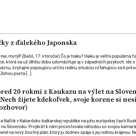
čky z ďalekého Japonska
nie, motýľ! (Bašó, 17. storočie) Čo je haiku? Haiku je veľmi populárna 
zie, ktorá sa už dlhšiu dobu udomácňuje aj v západných jazykoch. Ide o
ázvu, zvyčajne popisujúcu určitú reálnu situáciu vzťahujúcu sa k príro
Úlohou poeta […]
pred 20 rokmi z Kaukazu na výlet na Slove
: Nech žijete kdekoľvek, svoje korene si nes
Rozhovor)
 Naľčik v Kabardsko-balkarskej republike na juhu európskej časti Rusk
je na Slovensku. Prvýkrát k nám pricestovala náhodou so svojou kamará
nil na nový životný plán, ktorý ju dodnes spája s jej rodnou krajinou. Ne