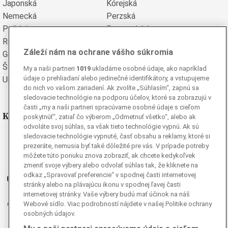
Japonská
Kórejská
Nemecká
Perzská
Poľská
Portugalská
Rumunská
Ruská
Záleží nám na ochrane vášho súkromia
Grécka
Španielska
Švédska
Turecká
My a naši partneri
1019
ukladáme osobné údaje, ako napríklad
údaje o prehliadaní alebo jedinečné identifikátory, a vstupujeme
Ukrajinská
Vietnamská
do nich vo vašom zariadení. Ak zvolíte „Súhlasím“, zapnú sa
sledovacie technológie na podporu účelov, ktoré sa zobrazujú v
časti „my a naši partneri spracúvame osobné údaje s cieľom
Kde nás nájdete
poskytnúť“, zatiaľ čo výberom „Odmetnuť všetko“, alebo ak
odvoláte svoj súhlas, sa však tieto technológie vypnú. Ak sú
sledovacie technológie vypnuté, časť obsahu a reklamy, ktoré si
Facebook
prezeráte, nemusia byť také dôležité pre vás. V prípade potreby
Instagram
môžete túto ponuku znova zobraziť, ak chcete kedykoľvek
G
Ganjing
zmeniť svoje výbery alebo odvolať súhlas tak, že kliknete na
odkaz „Spravovať preferencie“ v spodnej časti internetovej
Youtube
stránky alebo na plávajúcu ikonu v spodnej ľavej časti
Twitter
internetovej stránky. Vaše výbery budú mať účinok na náš
Telegram
Webové sídlo. Viac podrobností nájdete v našej Politike ochrany
osobných údajov.
RSS