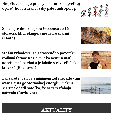
Nie, človek nie je priamym potomkom „veľkej
opice“, hovorí francúzsky paleoantropológ
Spoznajte dielo majstra Gibbonsa zo 16.
storočia, Michelangela medzi rezbármi
(+Foto)
Štefan vybudoval zo zarasteného pozemku
rodinnú farmu: Kozie mlieko nemusí mať
nepríjemnú pachuť a je ľahšie stráviteľné ako
kravské (Rozhovor)
Lanzarote: ostrov s minimom zelene, kde vám
uvaria aj na geotermálnej energii. Lucku a
Martina očaril natoľko, že sa tam sťahujú
natrvalo (Rozhovor)
AKTUALITY