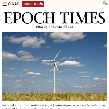
☰
O NÁS
PODPORTE NÁS
Na snímke trojlistová turbína je najbežnejším dizajnom moderných veterných