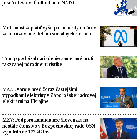
jeseň otestovať odhodlanie NATO
Meta musí zaplatiť vyše pol miliardy dolárov
za ohrozovanie detí na sociálnych sieťach
Trump podpísal nariadenie zamerané proti
takzvanej pôrodnej turistike
MAAE varuje pred čoraz častejšími
výpadkami elektriny v Záporožskej jadrovej
elektrárni na Ukrajine
MZV: Podporu kandidatúre Slovenska na
nestále členstvo v Bezpečnostnej rade OSN
vyjadrilo už 123 štátov