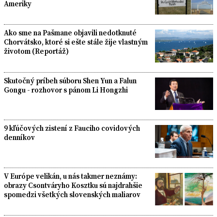
Ameriky
Ako sme na Pašmane objavili nedotknuté
Chorvátsko, ktoré si ešte stále žije vlastným
životom (Reportáž)
Skutočný príbeh súboru Shen Yun a Falun
Gongu - rozhovor s pánom Li Hongzhi
9 kľúčových zistení z Fauciho covidových
denníkov
V Európe velikán, u nás takmer neznámy:
obrazy Csontváryho Kosztku sú najdrahšie
spomedzi všetkých slovenských maliarov