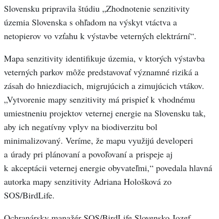
Slovensku pripravila štúdiu „Zhodnotenie senzitivity
územia Slovenska s ohľadom na výskyt vtáctva a
netopierov vo vzťahu k výstavbe veterných elektrární“.
Mapa senzitivity identifikuje územia, v ktorých výstavba
veterných parkov môže predstavovať významné riziká a
zásah do hniezdiacich, migrujúcich a zimujúcich vtákov.
„Vytvorenie mapy senzitivity má prispieť k vhodnému
umiestneniu projektov veternej energie na Slovensku tak,
aby ich negatívny vplyv na biodiverzitu bol
minimalizovaný. Veríme, že mapu využijú developeri
a úrady pri plánovaní a povoľovaní a prispeje aj
k akceptácii veternej energie obyvateľmi,“ povedala hlavná
autorka mapy senzitivity Adriana Hološková zo
SOS/BirdLife.
Ochranársky manažér SOS/BirdLife Slovensko Jozef