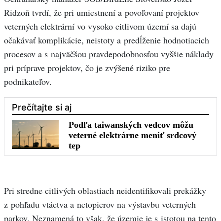
Ridzoň tvrdí, že pri umiestnení a povoľovaní projektov
veterných elektrární vo vysoko citlivom území sa dajú
očakávať komplikácie, neistoty a predĺženie hodnotiacich
procesov a s najväčšou pravdepodobnosťou vyššie náklady
pri príprave projektov, čo je zvýšené riziko pre
podnikateľov.
Pri stredne citlivých oblastiach neidentifikovali prekážky
z pohľadu vtáctva a netopierov na výstavbu veterných
parkov. Neznamená to však, že územie je s istotou na tento