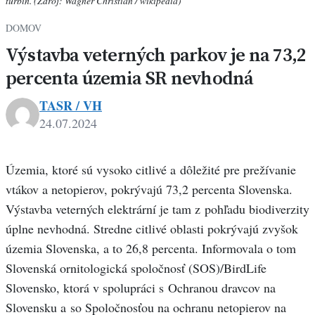
turbín. (Zdroj: Wagner Christian / wikipedia)
DOMOV
Výstavba veterných parkov je na 73,2
percenta územia SR nevhodná
TASR / VH
24.07.2024
Územia, ktoré sú vysoko citlivé a dôležité pre prežívanie
vtákov a netopierov, pokrývajú 73,2 percenta Slovenska.
Výstavba veterných elektrární je tam z pohľadu biodiverzity
úplne nevhodná. Stredne citlivé oblasti pokrývajú zvyšok
územia Slovenska, a to 26,8 percenta. Informovala o tom
Slovenská ornitologická spoločnosť (SOS)/BirdLife
Slovensko, ktorá v spolupráci s Ochranou dravcov na
Slovensku a so Spoločnosťou na ochranu netopierov na