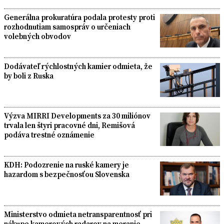
Generálna prokuratúra podala protesty proti
rozhodnutiam samospráv o určeniach
volebných obvodov
Dodávateľ rýchlostných kamier odmieta, že
by boli z Ruska
Výzva MIRRI Developments za 30 miliónov
trvala len štyri pracovné dni, Remišová
podáva trestné oznámenie
KDH: Podozrenie na ruské kamery je
hazardom s bezpečnosťou Slovenska
Ministerstvo odmieta netransparentnosť pri
nákupe kamerových radarov na meranie