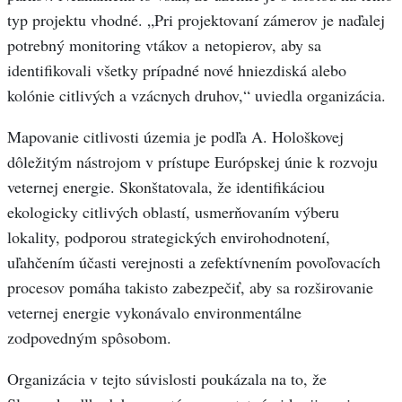
typ projektu vhodné. „Pri projektovaní zámerov je naďalej
potrebný monitoring vtákov a netopierov, aby sa
identifikovali všetky prípadné nové hniezdiská alebo
kolónie citlivých a vzácnych druhov,“ uviedla organizácia.
Mapovanie citlivosti územia je podľa A. Hološkovej
dôležitým nástrojom v prístupe Európskej únie k rozvoju
veternej energie. Skonštatovala, že identifikáciou
ekologicky citlivých oblastí, usmerňovaním výberu
lokality, podporou strategických envirohodnotení,
uľahčením účasti verejnosti a zefektívnením povoľovacích
procesov pomáha takisto zabezpečiť, aby sa rozširovanie
veternej energie vykonávalo environmentálne
zodpovedným spôsobom.
Organizácia v tejto súvislosti poukázala na to, že