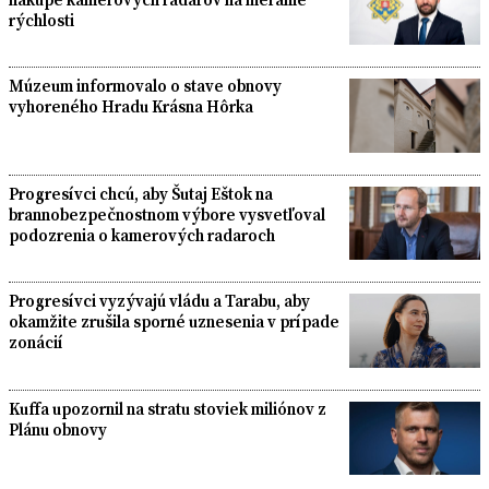
rýchlosti
Múzeum informovalo o stave obnovy
vyhoreného Hradu Krásna Hôrka
Progresívci chcú, aby Šutaj Eštok na
brannobezpečnostnom výbore vysvetľoval
podozrenia o kamerových radaroch
Progresívci vyzývajú vládu a Tarabu, aby
okamžite zrušila sporné uznesenia v prípade
zonácií
Kuffa upozornil na stratu stoviek miliónov z
Plánu obnovy