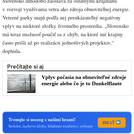
Slovensko dlhodobo zaostáva za ostatnými krajinami
v rozvoji využívania vetra ako zdroja obnoviteľnej energie.
Veterné parky majú podľa nej preukázateľný negatívny
vplyv na niektoré zložky životného prostredia. „Slovensko
má teraz možnosť poučiť sa z chýb, na ktoré iné krajiny
často prišli až po realizácii jednotlivých projektov,“
doplnila.
Trénujte si mozog s našimi hrami!
HRAŤ
Sudoku, šachové úlohy, hľadanie rozdielov, solitaire