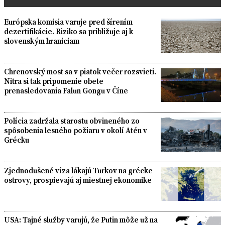
Európska komisia varuje pred šírením
dezertifikácie. Riziko sa približuje aj k
slovenským hraniciam
Chrenovský most sa v piatok večer rozsvieti.
Nitra si tak pripomenie obete
prenasledovania Falun Gongu v Číne
Polícia zadržala starostu obvineného zo
spôsobenia lesného požiaru v okolí Atén v
Grécku
Zjednodušené víza lákajú Turkov na grécke
ostrovy, prospievajú aj miestnej ekonomike
USA: Tajné služby varujú, že Putin môže už na