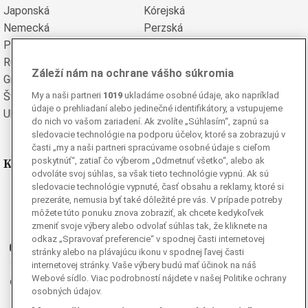
Japonská
Kórejská
Nemecká
Perzská
Poľská
Portugalská
Rumunská
Ruská
Záleží nám na ochrane vášho súkromia
Grécka
Španielska
Švédska
Turecká
My a naši partneri
1019
ukladáme osobné údaje, ako napríklad
údaje o prehliadaní alebo jedinečné identifikátory, a vstupujeme
Ukrajinská
Vietnamská
do nich vo vašom zariadení. Ak zvolíte „Súhlasím“, zapnú sa
sledovacie technológie na podporu účelov, ktoré sa zobrazujú v
časti „my a naši partneri spracúvame osobné údaje s cieľom
Kde nás nájdete
poskytnúť“, zatiaľ čo výberom „Odmetnuť všetko“, alebo ak
odvoláte svoj súhlas, sa však tieto technológie vypnú. Ak sú
sledovacie technológie vypnuté, časť obsahu a reklamy, ktoré si
Facebook
prezeráte, nemusia byť také dôležité pre vás. V prípade potreby
Instagram
môžete túto ponuku znova zobraziť, ak chcete kedykoľvek
zmeniť svoje výbery alebo odvolať súhlas tak, že kliknete na
G
Ganjing
odkaz „Spravovať preferencie“ v spodnej časti internetovej
Youtube
stránky alebo na plávajúcu ikonu v spodnej ľavej časti
Twitter
internetovej stránky. Vaše výbery budú mať účinok na náš
Webové sídlo. Viac podrobností nájdete v našej Politike ochrany
Telegram
osobných údajov.
RSS