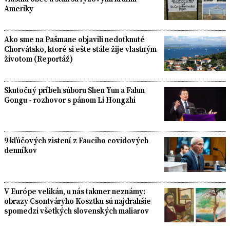
Ameriky
Ako sme na Pašmane objavili nedotknuté
Chorvátsko, ktoré si ešte stále žije vlastným
životom (Reportáž)
Skutočný príbeh súboru Shen Yun a Falun
Gongu - rozhovor s pánom Li Hongzhi
9 kľúčových zistení z Fauciho covidových
denníkov
V Európe velikán, u nás takmer neznámy:
obrazy Csontváryho Kosztku sú najdrahšie
spomedzi všetkých slovenských maliarov