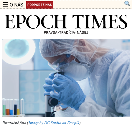
☰
O NÁS
PODPORTE NÁS
Ilustračné foto (
Image by DC Studio on Freepik
)