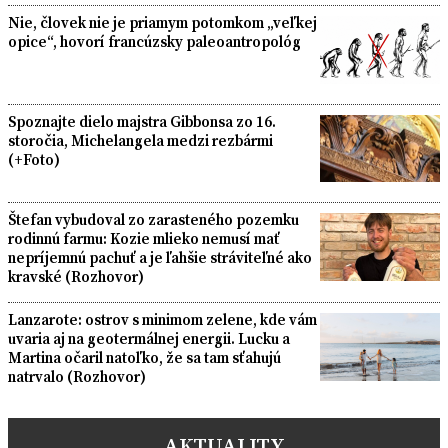
Nie, človek nie je priamym potomkom „veľkej
opice“, hovorí francúzsky paleoantropológ
Spoznajte dielo majstra Gibbonsa zo 16.
storočia, Michelangela medzi rezbármi
(+Foto)
Štefan vybudoval zo zarasteného pozemku
rodinnú farmu: Kozie mlieko nemusí mať
nepríjemnú pachuť a je ľahšie stráviteľné ako
kravské (Rozhovor)
Lanzarote: ostrov s minimom zelene, kde vám
uvaria aj na geotermálnej energii. Lucku a
Martina očaril natoľko, že sa tam sťahujú
natrvalo (Rozhovor)
AKTUALITY