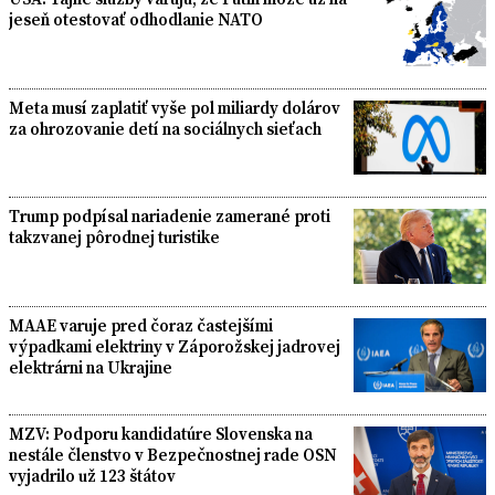
jeseň otestovať odhodlanie NATO
Meta musí zaplatiť vyše pol miliardy dolárov
za ohrozovanie detí na sociálnych sieťach
Trump podpísal nariadenie zamerané proti
takzvanej pôrodnej turistike
MAAE varuje pred čoraz častejšími
výpadkami elektriny v Záporožskej jadrovej
elektrárni na Ukrajine
MZV: Podporu kandidatúre Slovenska na
nestále členstvo v Bezpečnostnej rade OSN
vyjadrilo už 123 štátov