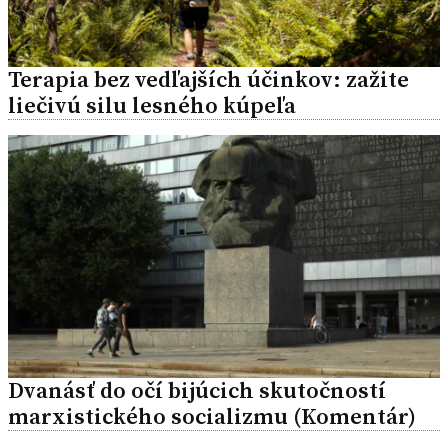
Terapia bez vedľajších účinkov: zažite
liečivú silu lesného kúpeľa
Dvanásť do očí bijúcich skutočností
marxistického socializmu (Komentár)