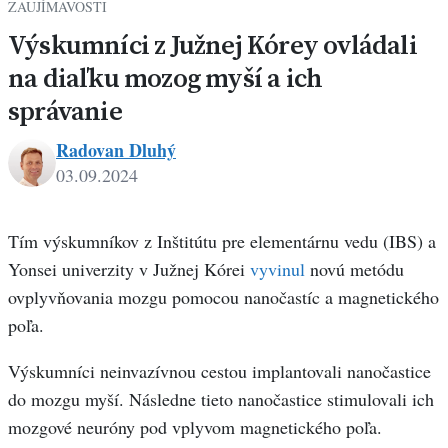
ZAUJÍMAVOSTI
Výskumníci z Južnej Kórey ovládali
na diaľku mozog myší a ich
správanie
Radovan Dluhý
03.09.2024
Radovan
Dluhý
Tím výskumníkov z Inštitútu pre elementárnu vedu (IBS) a
Yonsei univerzity v Južnej Kórei
vyvinul
novú metódu
ovplyvňovania mozgu pomocou nanočastíc a magnetického
poľa.
Výskumníci neinvazívnou cestou implantovali nanočastice
do mozgu myší. Následne tieto nanočastice stimulovali ich
mozgové neuróny pod vplyvom magnetického poľa.