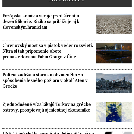
Európska komisia varuje pred šírením
dezertifikácie. Riziko sa približuje aj k
slovenským hraniciam
Chrenovský most sa v piatok večer rozsvieti.
Nitra si tak pripomenie obete
prenasledovania Falun Gongu v Číne
Polícia zadržala starostu obvineného zo
spôsobenia lesného požiaru v okolí Atén v
Grécku
Zjednodušené víza lákajú Turkov na grécke
ostrovy, prospievajú aj miestnej ekonomike
USA: Tajné služby varujú, že Putin môže už na