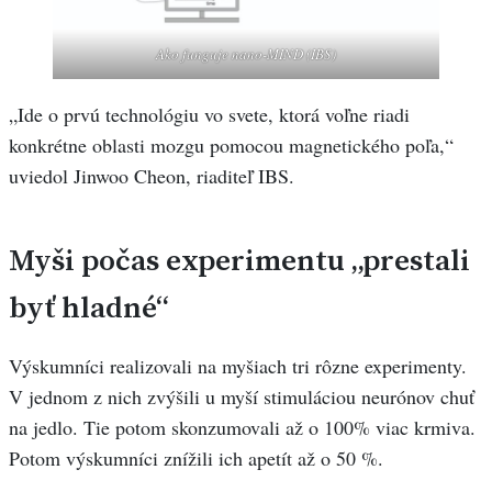
Ako funguje nano-MIND (IBS)
„Ide o prvú technológiu vo svete, ktorá voľne riadi
konkrétne oblasti mozgu pomocou magnetického poľa,“
uviedol Jinwoo Cheon, riaditeľ IBS.
Myši počas experimentu „prestali
byť hladné“
Výskumníci realizovali na myšiach tri rôzne experimenty.
V jednom z nich zvýšili u myší stimuláciou neurónov chuť
na jedlo. Tie potom skonzumovali až o 100% viac krmiva.
Potom výskumníci znížili ich apetít až o 50 %.