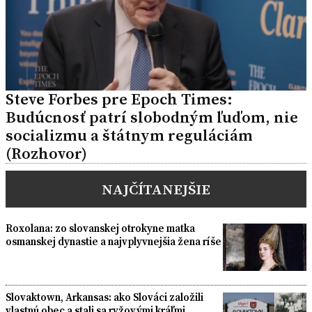
Steve Forbes pre Epoch Times:
Budúcnosť patrí slobodným ľuďom, nie
socializmu a štátnym reguláciám
(Rozhovor)
NAJČÍTANEJŠIE
Roxolana: zo slovanskej otrokyne matka
osmanskej dynastie a najvplyvnejšia žena ríše
Slovaktown, Arkansas: ako Slováci založili
vlastnú obec a stali sa ryžovými kráľmi