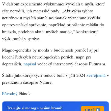
V ďalšom experimente výskumníci vyvolali u myší, ktoré
ešte nerodili, ich materské pudy. „Aktivácia týchto
neurónov u myších samíc ne-matiek významne zvýšila
opatrovateľské správanie, napríklad prinášanie mláďat do
hniezda, podobne ako u myších matiek,“ konkretizujú
výskumníci v správe.
Magno-genetika by mohla v budúcnosti pomôcť aj pri
liečení ľudských neurologických porúch, napr. pri
depresiách,
napísal
vedecký internetový časopis Futurism.
Štúdia juhokórejských vedcov bola v júli 2024
zverejnená
v
prestížnom časopise Nature.
Pôvodný
článok
Trénujte si mozog s našimi hrami!
HRAŤ