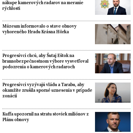
nákupe kamerových radarov na meranie
rýchlosti
Múzeum informovalo o stave obnovy
vyhoreného Hradu Krásna Hôrka
Progresívci chcú, aby Šutaj Eštok na
brannobezpečnostnom výbore vysvetľoval
podozrenia o kamerových radaroch
Progresívci vyzývajú vládu a Tarabu, aby
okamžite zrušila sporné uznesenia v prípade
zonácií
Kuffa upozornil na stratu stoviek miliónov z
Plánu obnovy