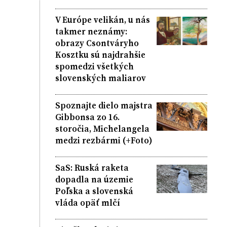
V Európe velikán, u nás
takmer neznámy:
obrazy Csontváryho
Kosztku sú najdrahšie
spomedzi všetkých
slovenských maliarov
Spoznajte dielo majstra
Gibbonsa zo 16.
storočia, Michelangela
medzi rezbármi (+Foto)
SaS: Ruská raketa
dopadla na územie
Poľska a slovenská
vláda opäť mlčí