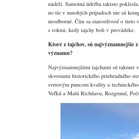
nádrží. Samotná údržba takisto poklesla
no tie v mnohých prípadoch nie sú komp
neodborné. Čím sa starostlivosť o tieto
s rokmi, kedy tajchy boli v prevádzke.
Ktoré z tajchov, sú najvýznamnejšie z
významu?
Najvýznamnejšími tajchami sú takmer vš
skvostami historického priehradného sta
svetovým puncom kvality a technického
Veľkú a Malú Richňavu, Rozgrund, Počú