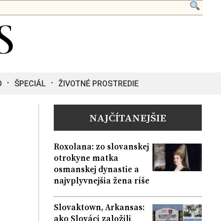
O
ŠPECIÁL
ŽIVOTNÉ PROSTREDIE
NAJČÍTANEJŠIE
Roxolana: zo slovanskej
otrokyne matka
osmanskej dynastie a
najvplyvnejšia žena ríše
Slovaktown, Arkansas:
ako Slováci založili