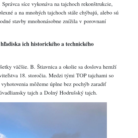
. Správca síce vykonáva na tajchoch rekonštrukcie,
lexné a na mnohých tajchoch stále chýbajú, alebo sú
 vodné stavby mnohonásobne znížila v porovnaní
 hľadiska ich historického a technického
etky väčšie. B. Štiavnica a okolie sa doslova hemží
viteľstva 18. storočia. Medzi tými TOP tajchami so
 vyhotovenia môžeme úplne bez pochýb zaradiť
vadliansky tajch a Dolný Hodrušský tajch.