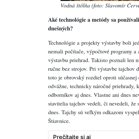
Vodná štôlňa (foto: Slavomír Červ
Aké technológie a metódy sa používali 
dnešných?
Technológie a projekty výstavby boli je
nemali počítače, výpočtové programy a a
výstavbu priehrad. Takisto poznali len n
ručne bez strojov. Pri výstavbe tajchov 
toto je obrovský rozdiel oproti súčasnej
odvážne, technicky náročné priehrady, k
odborníkov aj dnes. Vlastne ani dnes nev
stavitelia tajchov vedeli, či nevedeli, že
dnes. Tajchy sú veľkým odkazom vyspelé
Štiavnice.