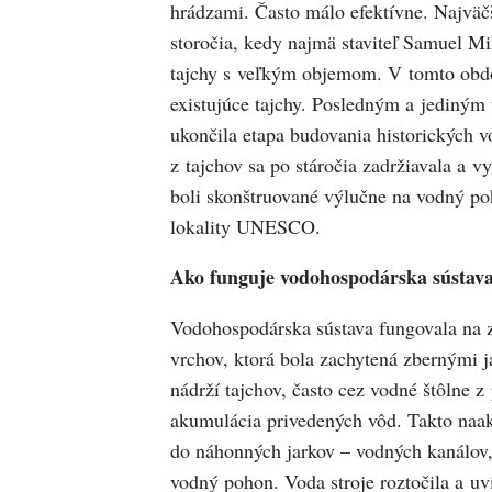
hrádzami. Často málo efektívne. Najväčš
storočia, kedy najmä staviteľ Samuel Mi
tajchy s veľkým objemom. V tomto obdo
existujúce tajchy. Posledným a jediným 
ukončila etapa budovania historických v
z tajchov sa po stáročia zadržiavala a v
boli skonštruované výlučne na vodný po
lokality UNESCO.
Ako funguje vodohospodárska sústava 
Vodohospodárska sústava fungovala na z
vrchov, ktorá bola zachytená zbernými 
nádrží tajchov, často cez vodné štôlne 
akumulácia privedených vôd. Takto naak
do náhonných jarkov – vodných kanálov,
vodný pohon. Voda stroje roztočila a uv