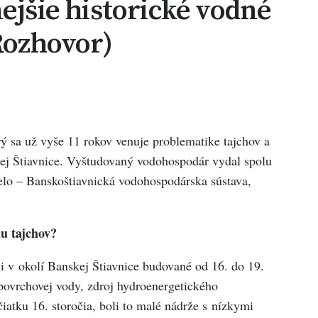
nejšie historické vodné
(Rozhovor)
ý sa už vyše 11 rokov venuje problematike tajchov a
ej Štiavnice. Vyštudovaný vodohospodár vydal spolu
lo – Banskoštiavnická vodohospodárska sústava,
iu tajchov?
i v okolí Banskej Štiavnice budované od 16. do 19.
 povrchovej vody, zdroj hydroenergetického
čiatku 16. storočia, boli to malé nádrže s nízkymi