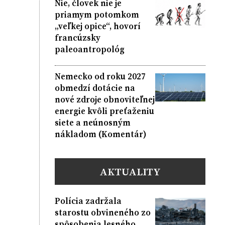
Nie, človek nie je
priamym potomkom
„veľkej opice“, hovorí
francúzsky
paleoantropológ
Nemecko od roku 2027
obmedzí dotácie na
nové zdroje obnoviteľnej
energie kvôli preťaženiu
siete a neúnosným
nákladom (Komentár)
AKTUALITY
Polícia zadržala
starostu obvineného zo
spôsobenia lesného