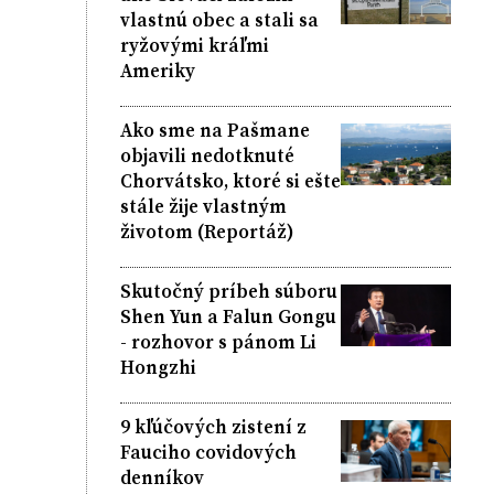
vlastnú obec a stali sa
ryžovými kráľmi
Ameriky
Ako sme na Pašmane
objavili nedotknuté
Chorvátsko, ktoré si ešte
stále žije vlastným
životom (Reportáž)
Skutočný príbeh súboru
Shen Yun a Falun Gongu
- rozhovor s pánom Li
Hongzhi
9 kľúčových zistení z
Fauciho covidových
denníkov