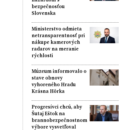
bezpečnosťou
Slovenska
Ministerstvo odmieta
netransparentnosť pri
nákupe kamerových
radarov na meranie
rýchlosti
Múzeum informovalo o
stave obnovy
vyhoreného Hradu
Krásna Hôrka
Progresívci chcú, aby
Šutaj Eštok na
brannobezpečnostnom
výbore vysvetľoval