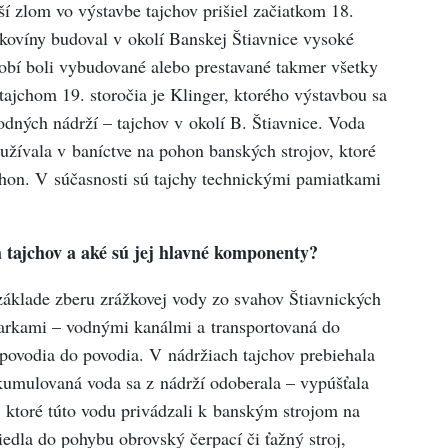
í zlom vo výstavbe tajchov prišiel začiatkom 18.
kovíny budoval v okolí Banskej Štiavnice vysoké
bí boli vybudované alebo prestavané takmer všetky
tajchom 19. storočia je Klinger, ktorého výstavbou sa
odných nádrží – tajchov v okolí B. Štiavnice. Voda
yužívala v baníctve na pohon banských strojov, ktoré
hon. V súčasnosti sú tajchy technickými pamiatkami
tajchov a aké sú jej hlavné komponenty?
áklade zberu zrážkovej vody zo svahov Štiavnických
jarkami – vodnými kanálmi a transportovaná do
z povodia do povodia. V nádržiach tajchov prebiehala
umulovaná voda sa z nádrží odoberala – vypúšťala
 ktoré túto vodu privádzali k banským strojom na
iedla do pohybu obrovský čerpací či ťažný stroj,