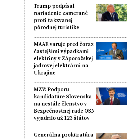
Trump podpísal
nariadenie zamerané
proti takzvanej
pôrodnej turistike
MAAE varuje pred čoraz
častejšími výpadkami
elektriny v Záporožskej
jadrovej elektrárni na
Ukrajine
MZV: Podporu
kandidatúre Slovenska
na nestále členstvo v
Bezpečnostnej rade OSN
vyjadrilo už 123 štátov
Generálna prokuratúra