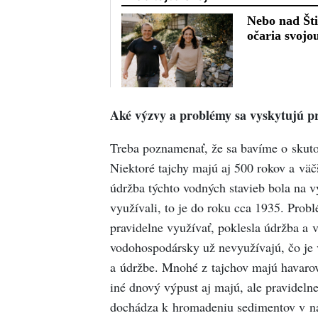
Aké výzvy a problémy sa vyskytujú pr
Treba poznamenať, že sa bavíme o skutoč
Niektoré tajchy majú aj 500 rokov a väč
údržba týchto vodných stavieb bola na v
využívali, to je do roku cca 1935. Probl
pravidelne využívať, poklesla údržba a 
vodohospodársky už nevyužívajú, čo je v
a údržbe. Mnohé z tajchov majú havarov
iné dnový výpust aj majú, ale pravidel
dochádza k hromadeniu sedimentov v n