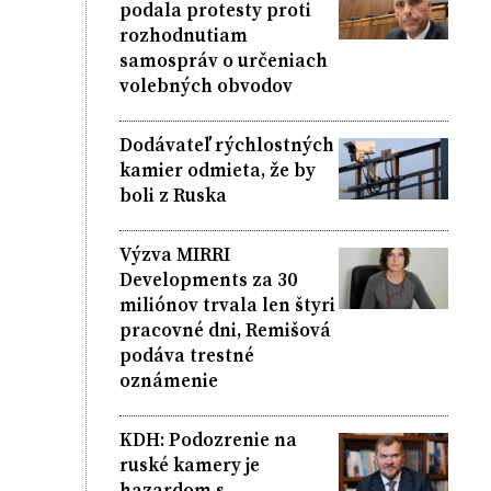
podala protesty proti
rozhodnutiam
samospráv o určeniach
volebných obvodov
Dodávateľ rýchlostných
kamier odmieta, že by
boli z Ruska
Výzva MIRRI
Developments za 30
miliónov trvala len štyri
pracovné dni, Remišová
podáva trestné
oznámenie
KDH: Podozrenie na
ruské kamery je
hazardom s