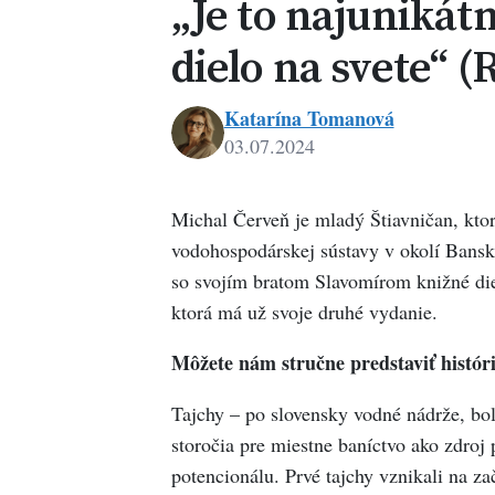
„Je to najunikát
dielo na svete“ 
Katarína Tomanová
03.07.2024
Katarína
Tomanová
Michal Červeň je mladý Štiavničan, ktor
vodohospodárskej sústavy v okolí Bansk
so svojím bratom Slavomírom knižné die
ktorá má už svoje druhé vydanie.
Môžete nám stručne predstaviť histór
Tajchy – po slovensky vodné nádrže, bol
storočia pre miestne baníctvo ako zdroj
potencionálu. Prvé tajchy vznikali na za