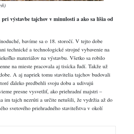
eň)
pri výstavbe tajchov v minulosti a ako sa líšia od
dnoduché, bavíme sa o 18. storočí. V tejto dobe
ni technické a technologické strojné vybavenie na
iekoľko materiálov na výstavbu. Všetko sa robilo
denne na mieste pracovala aj tisícka ľudí. Takže už
 dobe. A aj napriek tomu stavitelia tajchov budovali
toré ďaleko predbehli svoju dobu a udivujú
ieme presne vysvetliť, ako priehradní majstri –
 sa im tajch nezrúti a určite netušili, že vydržia až do
ho svetového priehradného staviteľstva v okolí