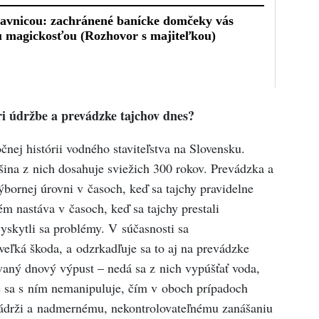
i údržbe a prevádzke tajchov dnes?
nej histórii vodného staviteľstva na Slovensku.
šina z nich dosahuje sviežich 300 rokov. Prevádzka a
ýbornej úrovni v časoch, keď sa tajchy pravidelne
ém nastáva v časoch, keď sa tajchy prestali
vyskytli sa problémy. V súčasnosti sa
eľká škoda, a odzrkadľuje sa to aj na prevádzke
aný dnový výpust – nedá sa z nich vypúšťať voda,
ne sa s ním nemanipuluje, čím v oboch prípadoch
ádrži a nadmernému, nekontrolovateľnému zanášaniu