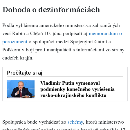
Dohoda o dezinformáciách
Podľa vyhlásenia amerického ministerstva zahraničných
vecí Rubin a Chłoń 10. júna podpísali aj
memorandum o
porozumení
o spolupráci medzi Spojenými štátmi a
Poľskom v boji proti manipulácii s informáciami zo strany
cudzích krajín.
Spolupráca bude vychádzať zo
schémy
, ktorú ministerstvo
zahraničných vecí načrtlo v januári a ktorú už schválilo 17