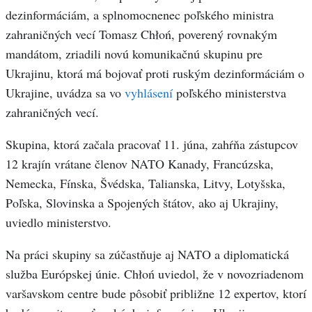
dezinformáciám, a splnomocnenec poľského ministra
zahraničných vecí Tomasz Chłoń, poverený rovnakým
mandátom, zriadili novú komunikačnú skupinu pre
Ukrajinu, ktorá má bojovať proti ruským dezinformáciám o
Ukrajine, uvádza sa vo
vyhlásení
poľského ministerstva
zahraničných vecí.
Skupina, ktorá začala pracovať 11. júna, zahŕňa zástupcov
12 krajín vrátane členov NATO Kanady, Francúzska,
Nemecka, Fínska, Švédska, Talianska, Litvy, Lotyšska,
Poľska, Slovinska a Spojených štátov, ako aj Ukrajiny,
uviedlo ministerstvo.
Na práci skupiny sa zúčastňuje aj NATO a diplomatická
služba Európskej únie. Chłoń uviedol, že v novozriadenom
varšavskom centre bude pôsobiť približne 12 expertov, ktorí