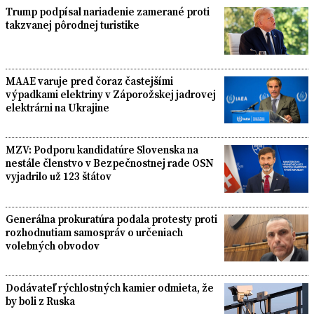
Trump podpísal nariadenie zamerané proti
takzvanej pôrodnej turistike
MAAE varuje pred čoraz častejšími
výpadkami elektriny v Záporožskej jadrovej
elektrárni na Ukrajine
MZV: Podporu kandidatúre Slovenska na
nestále členstvo v Bezpečnostnej rade OSN
vyjadrilo už 123 štátov
Generálna prokuratúra podala protesty proti
rozhodnutiam samospráv o určeniach
volebných obvodov
Dodávateľ rýchlostných kamier odmieta, že
by boli z Ruska