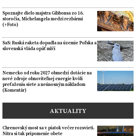
Spoznajte dielo majstra Gibbonsa zo 16.
storočia, Michelangela medzi rezbármi
(+Foto)
SaS: Ruská raketa dopadla na územie Poľska a
slovenská vláda opäť mlčí
Nemecko od roku 2027 obmedzí dotácie na
nové zdroje obnoviteľnej energie kvôli
preťaženiu siete a neúnosným nákladom
(Komentár)
AKTUALITY
Chrenovský most sa v piatok večer rozsvieti.
Nitra si tak pripomenie obete