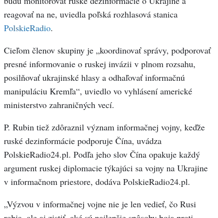
budú monitorovať ruské dezinformácie o Ukrajine a
reagovať na ne, uviedla poľská rozhlasová stanica
PolskieRadio
.
Cieľom členov skupiny je „koordinovať správy, podporovať
presné informovanie o ruskej invázii v plnom rozsahu,
posilňovať ukrajinské hlasy a odhaľovať informačnú
manipuláciu Kremľa“, uviedlo vo vyhlásení americké
ministerstvo zahraničných vecí.
P. Rubin tiež zdôraznil význam informačnej vojny, keďže
ruské dezinformácie podporuje Čína, uvádza
PolskieRadio24.pl. Podľa jeho slov Čína opakuje každý
argument ruskej diplomacie týkajúci sa vojny na Ukrajine
v informačnom priestore, dodáva PolskieRadio24.pl.
„Výzvou v informačnej vojne nie je len vedieť, čo Rusi
robia, ale aj zistiť, aké sú najlepšie spôsoby boja proti