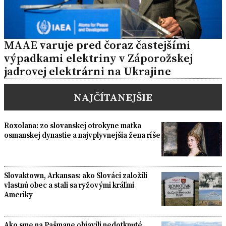
MAAE varuje pred čoraz častejšími
výpadkami elektriny v Záporožskej
jadrovej elektrárni na Ukrajine
NAJČÍTANEJŠIE
Roxolana: zo slovanskej otrokyne matka
osmanskej dynastie a najvplyvnejšia žena ríše
Slovaktown, Arkansas: ako Slováci založili
vlastnú obec a stali sa ryžovými kráľmi
Ameriky
Ako sme na Pašmane objavili nedotknuté