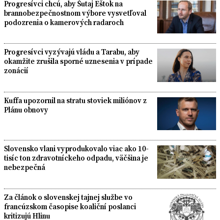
Progresívci chcú, aby Šutaj Eštok na
brannobezpečnostnom výbore vysvetľoval
podozrenia o kamerových radaroch
Progresívci vyzývajú vládu a Tarabu, aby
okamžite zrušila sporné uznesenia v prípade
zonácií
Kuffa upozornil na stratu stoviek miliónov z
Plánu obnovy
Slovensko vlani vyprodukovalo viac ako 10-
tisíc ton zdravotníckeho odpadu, väčšina je
nebezpečná
Za článok o slovenskej tajnej službe vo
francúzskom časopise koaliční poslanci
kritizujú Hlinu