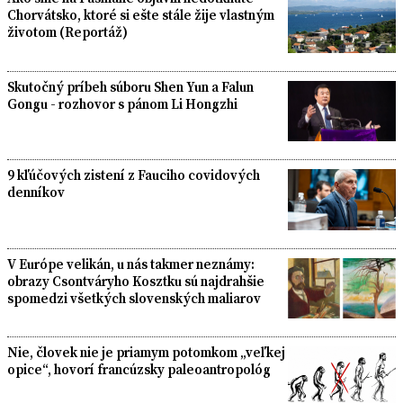
Chorvátsko, ktoré si ešte stále žije vlastným
životom (Reportáž)
Skutočný príbeh súboru Shen Yun a Falun
Gongu - rozhovor s pánom Li Hongzhi
9 kľúčových zistení z Fauciho covidových
denníkov
V Európe velikán, u nás takmer neznámy:
obrazy Csontváryho Kosztku sú najdrahšie
spomedzi všetkých slovenských maliarov
Nie, človek nie je priamym potomkom „veľkej
opice“, hovorí francúzsky paleoantropológ