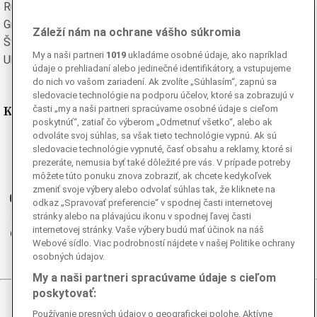
Rumunská
Ruská
Grécka
Španielska
Záleží nám na ochrane vášho súkromia
Švédska
Turecká
My a naši partneri
1019
ukladáme osobné údaje, ako napríklad
Ukrajinská
Vietnamská
údaje o prehliadaní alebo jedinečné identifikátory, a vstupujeme
do nich vo vašom zariadení. Ak zvolíte „Súhlasím“, zapnú sa
sledovacie technológie na podporu účelov, ktoré sa zobrazujú v
Kde nás nájdete
časti „my a naši partneri spracúvame osobné údaje s cieľom
poskytnúť“, zatiaľ čo výberom „Odmetnuť všetko“, alebo ak
odvoláte svoj súhlas, sa však tieto technológie vypnú. Ak sú
Facebook
sledovacie technológie vypnuté, časť obsahu a reklamy, ktoré si
Instagram
prezeráte, nemusia byť také dôležité pre vás. V prípade potreby
môžete túto ponuku znova zobraziť, ak chcete kedykoľvek
G
Ganjing
zmeniť svoje výbery alebo odvolať súhlas tak, že kliknete na
Youtube
odkaz „Spravovať preferencie“ v spodnej časti internetovej
Twitter
stránky alebo na plávajúcu ikonu v spodnej ľavej časti
internetovej stránky. Vaše výbery budú mať účinok na náš
Telegram
Webové sídlo. Viac podrobností nájdete v našej Politike ochrany
RSS
osobných údajov.
My a naši partneri spracúvame údaje s cieľom
poskytovať:
© 2026 Epoch Times Slovensko
Používanie presných údajov o geografickej polohe. Aktívne