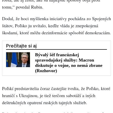
tomu,“ povedal Rubin.
Dodal, že hoci myšlienka iniciatívy pochádza zo Spojených
štátov, Poľsko ju uvítalo, keďže vláda je znepokojená
škodami, ktoré môžu dezinformácie spôsobiť demokraciám.
Poľskí predstavitelia čoraz častejšie tvrdia, že Poľsko, ktoré
hraničí s Ukrajinou, je tiež terčom sabotáží a iných
deštrukčných opatrení ruských tajných služieb.