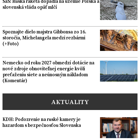
SaS: Ruská raketa dopadla na územie Poľska a
slovenská vláda opäť mlčí
Spoznajte dielo majstra Gibbonsa zo 16.
storočia, Michelangela medzi rezbármi
(+Foto)
Nemecko od roku 2027 obmedzí dotácie na
nové zdroje obnoviteľnej energie kvôli
preťaženiu siete a neúnosným nákladom
(Komentár)
AKTUALITY
KDH: Podozrenie na ruské kamery je
hazardom s bezpečnosťou Slovenska