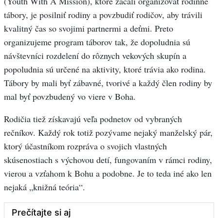
(Youth With A Mission), ktoré začali organizovať rodinné
tábory, je posilniť rodiny a povzbudiť rodičov, aby trávili
kvalitný čas so svojimi partnermi a deťmi. Preto
organizujeme program táborov tak, že dopoludnia sú
návštevníci rozdelení do rôznych vekových skupín a
popoludnia sú určené na aktivity, ktoré trávia ako rodina.
Tábory by mali byť zábavné, tvorivé a každý člen rodiny by
mal byť povzbudený vo viere v Boha.
Rodičia tiež získavajú veľa podnetov od vybraných
rečníkov. Každý rok totiž pozývame nejaký manželský pár,
ktorý účastníkom rozpráva o svojich vlastných
skúsenostiach s výchovou detí, fungovaním v rámci rodiny,
vierou a vzťahom k Bohu a podobne. Je to teda iné ako len
nejaká „knižná teória“.