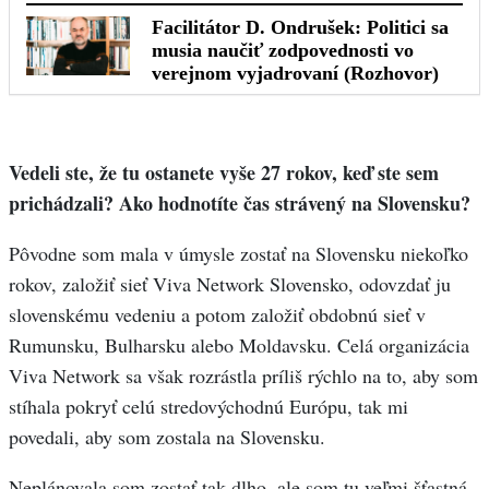
Vedeli ste, že tu ostanete vyše 27 rokov, keď ste sem
prichádzali? Ako hodnotíte čas strávený na Slovensku?
Pôvodne som mala v úmysle zostať na Slovensku niekoľko
rokov, založiť sieť Viva Network Slovensko, odovzdať ju
slovenskému vedeniu a potom založiť obdobnú sieť v
Rumunsku, Bulharsku alebo Moldavsku. Celá organizácia
Viva Network sa však rozrástla príliš rýchlo na to, aby som
stíhala pokryť celú stredovýchodnú Európu, tak mi
povedali, aby som zostala na Slovensku.
Neplánovala som zostať tak dlho, ale som tu veľmi šťastná,