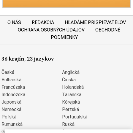
O NÁS
REDAKCIA
HĽADÁME PRISPIEVATEĽOV
OCHRANA OSOBNÝCH ÚDAJOV
OBCHODNÉ
PODMIENKY
36 krajín, 23 jazykov
Česká
Anglická
Bulharská
Čínska
Francúzska
Holandská
Indonézska
Talianska
Japonská
Kórejská
Nemecká
Perzská
Poľská
Portugalská
Rumunská
Ruská
Grécka
Španielska