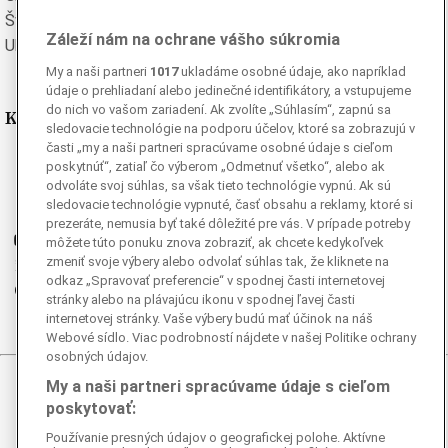
Švédska
Turecká
Záleží nám na ochrane vášho súkromia
Ukrajinská
Vietnamská
My a naši partneri
1017
ukladáme osobné údaje, ako napríklad
údaje o prehliadaní alebo jedinečné identifikátory, a vstupujeme
do nich vo vašom zariadení. Ak zvolíte „Súhlasím“, zapnú sa
Kde nás nájdete
sledovacie technológie na podporu účelov, ktoré sa zobrazujú v
časti „my a naši partneri spracúvame osobné údaje s cieľom
Facebook
poskytnúť“, zatiaľ čo výberom „Odmetnuť všetko“, alebo ak
odvoláte svoj súhlas, sa však tieto technológie vypnú. Ak sú
Instagram
sledovacie technológie vypnuté, časť obsahu a reklamy, ktoré si
G
Ganjing
prezeráte, nemusia byť také dôležité pre vás. V prípade potreby
Youtube
môžete túto ponuku znova zobraziť, ak chcete kedykoľvek
zmeniť svoje výbery alebo odvolať súhlas tak, že kliknete na
Twitter
odkaz „Spravovať preferencie“ v spodnej časti internetovej
Telegram
stránky alebo na plávajúcu ikonu v spodnej ľavej časti
RSS
internetovej stránky. Vaše výbery budú mať účinok na náš
Webové sídlo. Viac podrobností nájdete v našej Politike ochrany
osobných údajov.
My a naši partneri spracúvame údaje s cieľom
© 2026 Epoch Times Slovensko
poskytovať:
Všetky práva vyhradené. Publikovanie alebo ďalšie šírenie
Používanie presných údajov o geografickej polohe. Aktívne