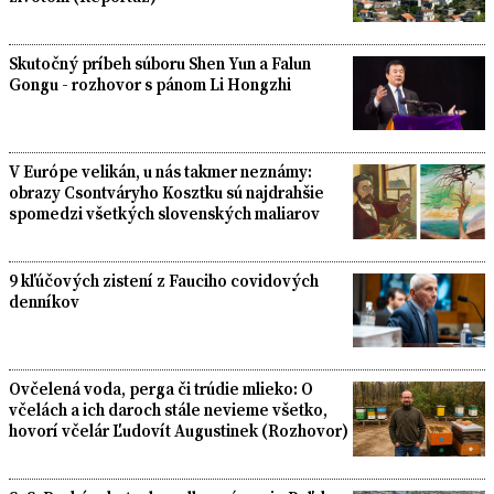
Skutočný príbeh súboru Shen Yun a Falun
Gongu - rozhovor s pánom Li Hongzhi
V Európe velikán, u nás takmer neznámy:
obrazy Csontváryho Kosztku sú najdrahšie
spomedzi všetkých slovenských maliarov
9 kľúčových zistení z Fauciho covidových
denníkov
Ovčelená voda, perga či trúdie mlieko: O
včelách a ich daroch stále nevieme všetko,
hovorí včelár Ľudovít Augustinek (Rozhovor)