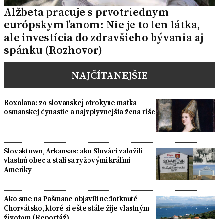
Alžbeta pracuje s prvotriednym
európskym ľanom: Nie je to len látka,
ale investícia do zdravšieho bývania aj
spánku (Rozhovor)
NAJČÍTANEJŠIE
Roxolana: zo slovanskej otrokyne matka
osmanskej dynastie a najvplyvnejšia žena ríše
Slovaktown, Arkansas: ako Slováci založili
vlastnú obec a stali sa ryžovými kráľmi
Ameriky
Ako sme na Pašmane objavili nedotknuté
Chorvátsko, ktoré si ešte stále žije vlastným
životom (Reportáž)