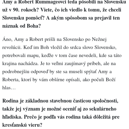
Amy a Robert Rummageovci teda pôsobili na Slovensku
už v 90. rokoch? Viete, čo ich viedlo k tomu, že chceli
Slovensku pomôcť? A akým spôsobom sa prejavil ten
náznak od Boha?
Áno, Amy a Robert prišli na Slovensko po Nežnej
revolúcii. Keď im Boh vložil do srdca slovo Slovensko,
potrebovali mapu, keďže v tom čase nevedeli, kde sa táto
krajina nachádza. Je to veľmi zaujímavý príbeh, ale na
podrobnejšiu odpoveď by ste sa museli spýtať Amy a
Roberta, ktorí by vám obšírne opísali, ako počuli Boží
hlas…
Rodina je základnou stavebnou časticou spoločnosti,
takže jej význam je možné oceniť aj zo sekulárneho
hľadiska. Prečo je podľa vás rodina taká dôležitá pre
kresťanskú vieru?