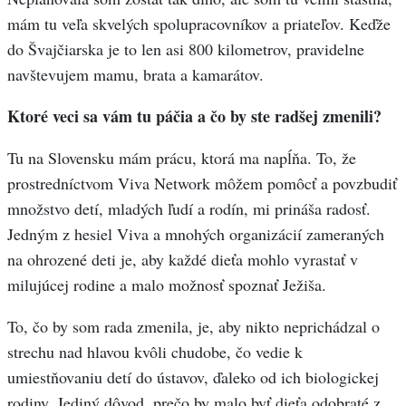
mám tu veľa skvelých spolupracovníkov a priateľov. Keďže
do Švajčiarska je to len asi 800 kilometrov, pravidelne
navštevujem mamu, brata a kamarátov.
Ktoré veci sa vám tu páčia a čo by ste radšej zmenili?
Tu na Slovensku mám prácu, ktorá ma napĺňa. To, že
prostredníctvom Viva Network môžem pomôcť a povzbudiť
množstvo detí, mladých ľudí a rodín, mi prináša radosť.
Jedným z hesiel Viva a mnohých organizácií zameraných
na ohrozené deti je, aby každé dieťa mohlo vyrastať v
milujúcej rodine a malo možnosť spoznať Ježiša.
To, čo by som rada zmenila, je, aby nikto neprichádzal o
strechu nad hlavou kvôli chudobe, čo vedie k
umiestňovaniu detí do ústavov, ďaleko od ich biologickej
rodiny. Jediný dôvod, prečo by malo byť dieťa odobraté z