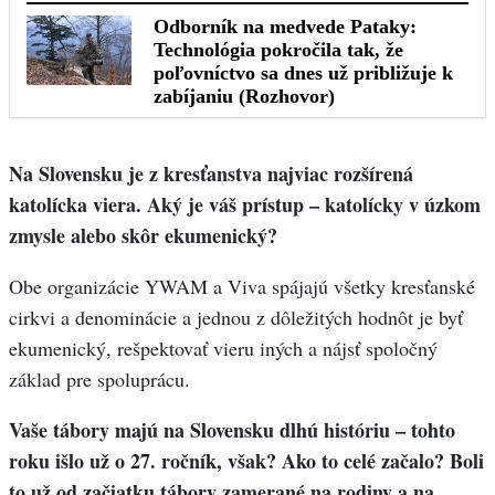
Na Slovensku je z kresťanstva najviac rozšírená
katolícka viera. Aký je váš prístup – katolícky v úzkom
zmysle alebo skôr ekumenický?
Obe organizácie YWAM a Viva spájajú všetky kresťanské
cirkvi a denominácie a jednou z dôležitých hodnôt je byť
ekumenický, rešpektovať vieru iných a nájsť spoločný
základ pre spoluprácu.
Vaše tábory majú na Slovensku dlhú históriu – tohto
roku išlo už o 27. ročník, však? Ako to celé začalo? Boli
to už od začiatku tábory zamerané na rodiny a na