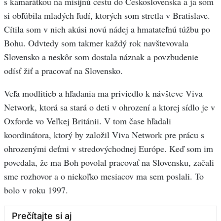
s kamarátkou na misijnú cestu do Československa a ja som
si obľúbila mladých ľudí, ktorých som stretla v Bratislave.
Cítila som v nich akúsi novú nádej a hmatateľnú túžbu po
Bohu. Odvtedy som takmer každý rok navštevovala
Slovensko a neskôr som dostala náznak a povzbudenie
odísť žiť a pracovať na Slovensko.
Veľa modlitieb a hľadania ma priviedlo k návšteve Viva
Network, ktorá sa stará o deti v ohrození a ktorej sídlo je v
Oxforde vo Veľkej Británii. V tom čase hľadali
koordinátora, ktorý by založil Viva Network pre prácu s
ohrozenými deťmi v stredovýchodnej Európe. Keď som im
povedala, že ma Boh povolal pracovať na Slovensku, začali
sme rozhovor a o niekoľko mesiacov ma sem poslali. To
bolo v roku 1997.