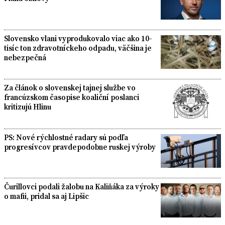
Slovensko vlani vyprodukovalo viac ako 10-
tisíc ton zdravotníckeho odpadu, väčšina je
nebezpečná
Za článok o slovenskej tajnej službe vo
francúzskom časopise koaliční poslanci
kritizujú Hlinu
PS: Nové rýchlostné radary sú podľa
progresívcov pravdepodobne ruskej výroby
Čurillovci podali žalobu na Kaliňáka za výroky
o mafii, pridal sa aj Lipšic