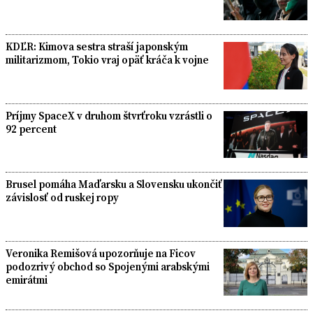
KDĽR: Kimova sestra straší japonským
militarizmom, Tokio vraj opäť kráča k vojne
Príjmy SpaceX v druhom štvrťroku vzrástli o
92 percent
Brusel pomáha Maďarsku a Slovensku ukončiť
závislosť od ruskej ropy
Veronika Remišová upozorňuje na Ficov
podozrivý obchod so Spojenými arabskými
emirátmi