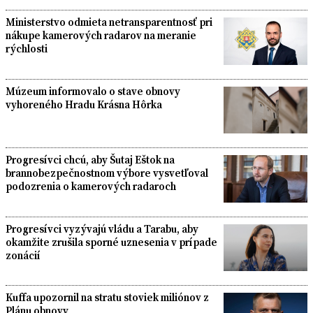
Ministerstvo odmieta netransparentnosť pri
nákupe kamerových radarov na meranie
rýchlosti
Múzeum informovalo o stave obnovy
vyhoreného Hradu Krásna Hôrka
Progresívci chcú, aby Šutaj Eštok na
brannobezpečnostnom výbore vysvetľoval
podozrenia o kamerových radaroch
Progresívci vyzývajú vládu a Tarabu, aby
okamžite zrušila sporné uznesenia v prípade
zonácií
Kuffa upozornil na stratu stoviek miliónov z
Plánu obnovy