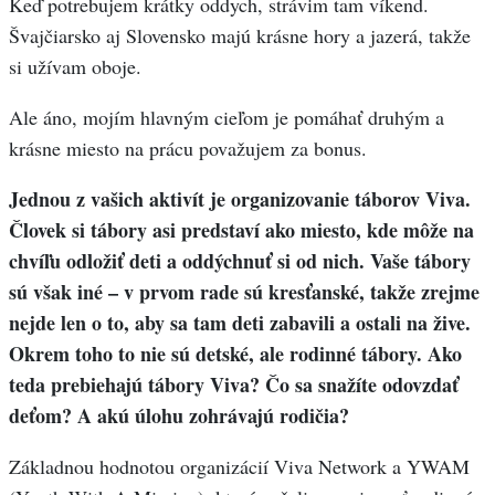
Keď potrebujem krátky oddych, strávim tam víkend.
Švajčiarsko aj Slovensko majú krásne hory a jazerá, takže
si užívam oboje.
Ale áno, mojím hlavným cieľom je pomáhať druhým a
krásne miesto na prácu považujem za bonus.
Jednou z vašich aktivít je organizovanie táborov Viva.
Človek si tábory asi predstaví ako miesto, kde môže na
chvíľu odložiť deti a oddýchnuť si od nich. Vaše tábory
sú však iné – v prvom rade sú kresťanské, takže zrejme
nejde len o to, aby sa tam deti zabavili a ostali na žive.
Okrem toho to nie sú detské, ale rodinné tábory. Ako
teda prebiehajú tábory Viva? Čo sa snažíte odovzdať
deťom? A akú úlohu zohrávajú rodičia?
Základnou hodnotou organizácií Viva Network a YWAM