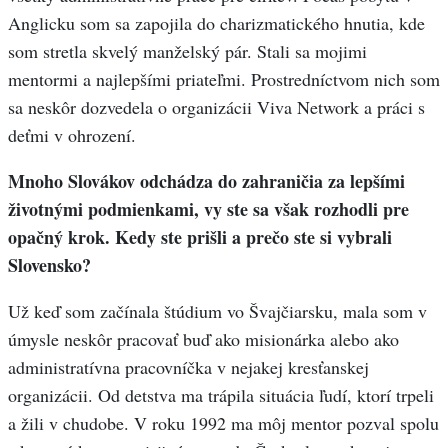
Anglicku som sa zapojila do charizmatického hnutia, kde
som stretla skvelý manželský pár. Stali sa mojimi
mentormi a najlepšími priateľmi. Prostredníctvom nich som
sa neskôr dozvedela o organizácii Viva Network a práci s
deťmi v ohrození.
Mnoho Slovákov odchádza do zahraničia za lepšími
životnými podmienkami, vy ste sa však rozhodli pre
opačný krok. Kedy ste prišli a prečo ste si vybrali
Slovensko?
Už keď som začínala štúdium vo Švajčiarsku, mala som v
úmysle neskôr pracovať buď ako misionárka alebo ako
administratívna pracovníčka v nejakej kresťanskej
organizácii. Od detstva ma trápila situácia ľudí, ktorí trpeli
a žili v chudobe. V roku 1992 ma môj mentor pozval spolu