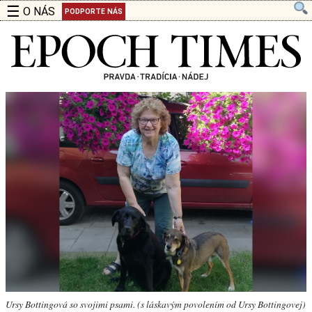
☰
O NÁS
PODPORTE NÁS
Ursy Bottingová so svojimi psami. (s láskavým povolením od Ursy Bottingovej)