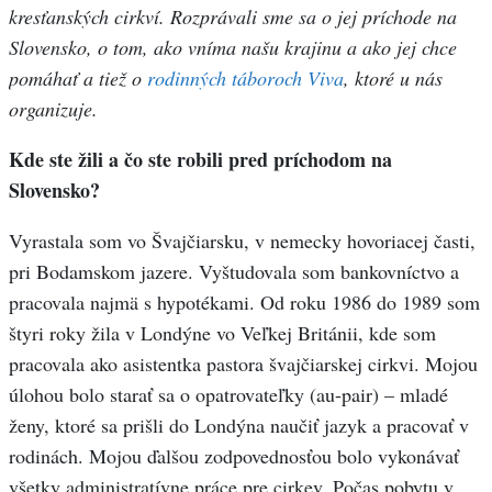
kresťanských cirkví. Rozprávali sme sa o jej príchode na
Slovensko, o tom, ako vníma našu krajinu a ako jej chce
pomáhať a tiež o
rodinných táboroch Viva
, ktoré u nás
organizuje.
Kde ste žili a čo ste robili pred príchodom na
Slovensko?
Vyrastala som vo Švajčiarsku, v nemecky hovoriacej časti,
pri Bodamskom jazere. Vyštudovala som bankovníctvo a
pracovala najmä s hypotékami. Od roku 1986 do 1989 som
štyri roky žila v Londýne vo Veľkej Británii, kde som
pracovala ako asistentka pastora švajčiarskej cirkvi. Mojou
úlohou bolo starať sa o opatrovateľky (au-pair) – mladé
ženy, ktoré sa prišli do Londýna naučiť jazyk a pracovať v
rodinách. Mojou ďalšou zodpovednosťou bolo vykonávať
všetky administratívne práce pre cirkev. Počas pobytu v