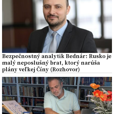
Bezpečnostný analytik Bednár: Rusko je
malý neposlušný brat, ktorý narúša
plány veľkej Číny (Rozhovor)