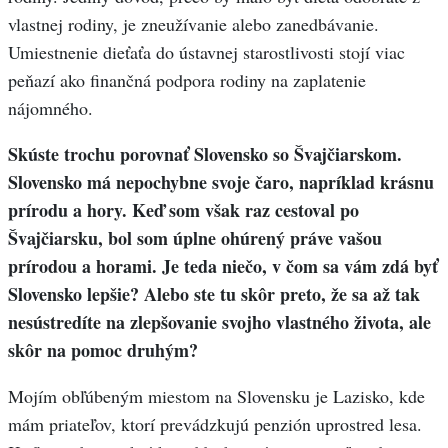
vlastnej rodiny, je zneužívanie alebo zanedbávanie.
Umiestnenie dieťaťa do ústavnej starostlivosti stojí viac
peňazí ako finančná podpora rodiny na zaplatenie
nájomného.
Skúste trochu porovnať Slovensko so Švajčiarskom.
Slovensko má nepochybne svoje čaro, napríklad krásnu
prírodu a hory. Keď som však raz cestoval po
Švajčiarsku, bol som úplne ohúrený práve vašou
prírodou a horami. Je teda niečo, v čom sa vám zdá byť
Slovensko lepšie? Alebo ste tu skôr preto, že sa až tak
nesústredíte na zlepšovanie svojho vlastného života, ale
skôr na pomoc druhým?
Mojím obľúbeným miestom na Slovensku je Lazisko, kde
mám priateľov, ktorí prevádzkujú penzión uprostred lesa.