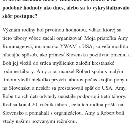
podobné hodnoty ako dnes, alebo sa to vykryštalizovalo
skôr postupne?
Význam rodiny bol prvotnou hodnotou, vďaka ktorej sa
tieto tábory vôbec začali organizovať. Moja priateľka Amy
Rummageová, misionárka YWAM z USA, sa veľa modlila
hľadajúc spôsob, ako priniesť Slovensku pozitívnu zmenu, a
Boh jej vložil do srdca myšlienku založiť kresťanské
rodinné tábory. Amy a jej manžel Robert spolu s malým
tímom viedli niekoľko prvých táborov počas svojho pobytu
na Slovensku a neskôr sa presťahovali späť do USA. Amy,
Robert a ich deti odvtedy neustále podporujú tieto tábory.
Keď sa konal 20. ročník tábora, celá ich rodina prišla na
Slovensko a pomáhali s organizáciou. Amy a Robert boli
vtedy našimi pozvanými rečníkmi.