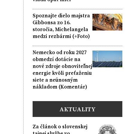
Spoznajte dielo majstra
Gibbonsa zo 16.
storočia, Michelangela
medzi rezbármi (+Foto)
Nemecko od roku 2027
obmedzí dotácie na
nové zdroje obnoviteľnej
energie kvôli preťaženiu
siete a neúnosným
nákladom (Komentár)
AKTUALITY
Za článok o slovenskej
tajnej službe vo