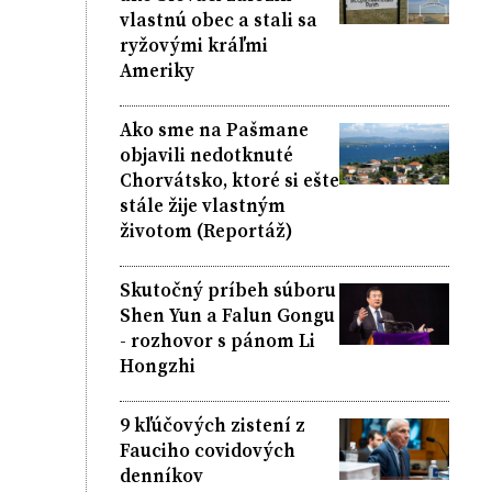
vlastnú obec a stali sa
ryžovými kráľmi
Ameriky
Ako sme na Pašmane
objavili nedotknuté
Chorvátsko, ktoré si ešte
stále žije vlastným
životom (Reportáž)
Skutočný príbeh súboru
Shen Yun a Falun Gongu
- rozhovor s pánom Li
Hongzhi
9 kľúčových zistení z
Fauciho covidových
denníkov