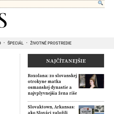
O
ŠPECIÁL
ŽIVOTNÉ PROSTREDIE
NAJČÍTANEJŠIE
Roxolana: zo slovanskej
otrokyne matka
osmanskej dynastie a
najvplyvnejšia žena ríše
Slovaktown, Arkansas:
ako Slováci založili