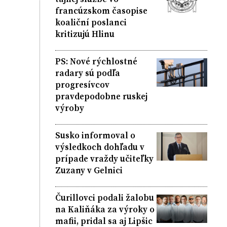
francúzskom časopise
koaliční poslanci
kritizujú Hlinu
PS: Nové rýchlostné
radary sú podľa
progresívcov
pravdepodobne ruskej
výroby
Susko informoval o
výsledkoch dohľadu v
prípade vraždy učiteľky
Zuzany v Gelnici
Čurillovci podali žalobu
na Kaliňáka za výroky o
mafii, pridal sa aj Lipšic