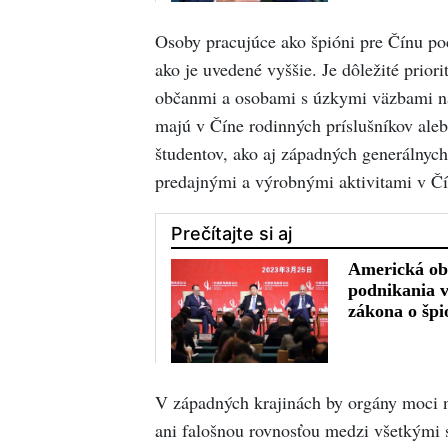
Osoby pracujúce ako špióni pre Čínu p
ako je uvedené vyššie. Je dôležité prio
občanmi a osobami s úzkymi väzbami na
majú v Číne rodinných príslušníkov aleb
študentov, ako aj západných generálnych
predajnými a výrobnými aktivitami v Čí
V západných krajinách by orgány moci 
ani falošnou rovnosťou medzi všetkými 