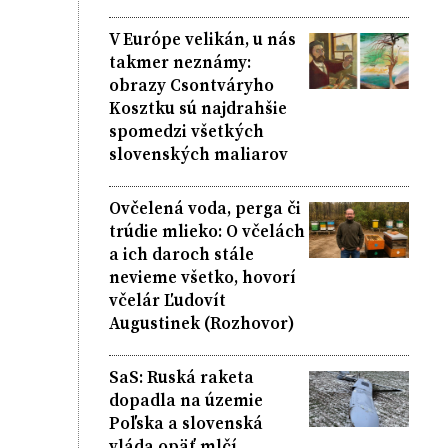
V Európe velikán, u nás
takmer neznámy:
obrazy Csontváryho
Kosztku sú najdrahšie
spomedzi všetkých
slovenských maliarov
Ovčelená voda, perga či
trúdie mlieko: O včelách
a ich daroch stále
nevieme všetko, hovorí
včelár Ľudovít
Augustinek (Rozhovor)
SaS: Ruská raketa
dopadla na územie
Poľska a slovenská
vláda opäť mlčí