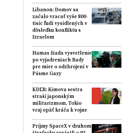
Libanon: Domov sa
začalo vracať vyše 800-
tisíc ľudí vysídlených v
dôsledku konfliktu s
Izraelom
Hamas žiada vysvetlenie
po vyjadreniach Rady
pre mier o odzbrojení v
Pásme Gazy
KDĽR: Kimova sestra
straší japonským
militarizmom, Tokio
vraj opäť kráča k vojne
Príjmy SpaceX v druhom
štvrťroku vzrástli o 92