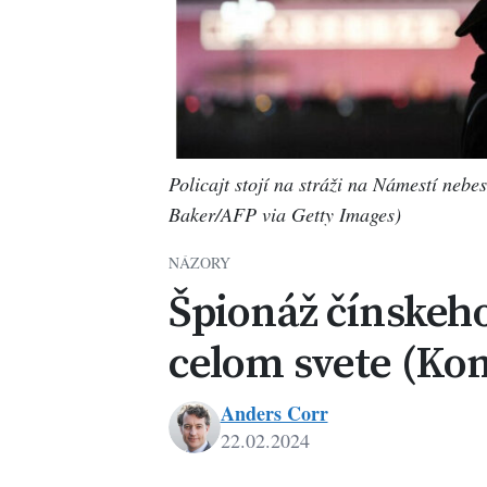
Policajt stojí na stráži na Námestí neb
Baker/AFP via Getty Images)
NÁZORY
Špionáž čínskeho
celom svete (Ko
Anders Corr
22.02.2024
Anders