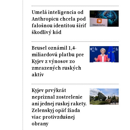
Umelá inteligencia od
Anthropicu chcela pod
falošnou identitou šíriť
škodlivý kód
Brusel oznámil 1,4-
miliardovú platbu pre
Kyjev z výnosov zo
zmrazených ruských
aktív
Kyjev prvýkrát
nepriznal zostrelenie
ani jednej ruskej rakety.
Zelenskyj opäť žiada
viac protivzdušnej
obrany