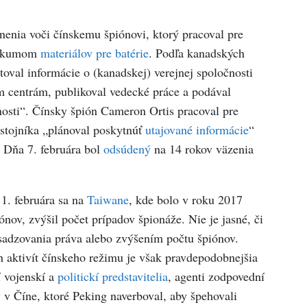
nenia voči čínskemu špiónovi, ktorý pracoval pre
výskumom
materiálov pre batérie
. Podľa kanadských
oval informácie o (kanadskej) verejnej spoločnosti
 centrám, publikoval vedecké práce a podával
nosti“. Čínsky špión Cameron Ortis pracoval pre
ôstojníka „plánoval poskytnúť
utajované informácie
“
 Dňa 7. februára bol
odsúdený
na 14 rokov väzenia
1. februára sa na
Taiwane
, kde bolo v roku 2017
nov, zvýšil počet prípadov špionáže. Nie je jasné, či
esadzovania práva alebo zvýšením počtu špiónov.
 aktivít čínskeho režimu je však pravdepodobnejšia
í vojenskí a
politickí predstavitelia
, agenti zodpovední
 v Číne, ktoré Peking naverboval, aby špehovali