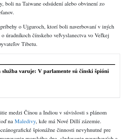
ny, boli na Taiwane odsúdení alebo obvinení zo
eťanov.
ríbehy o Ujguroch, ktorí boli naverbovaní v iných
 o úradníkoch čínskeho veľvyslanectva vo Veľkej
obyvateľov Tibetu.
ätie medzi Čínou a Indiou v súvislosti s plánom
 loď na
Maledivy
, kde má Nové Dillí zázemie.
oceánografické špionážne činnosti nevyhnutné pre
 mapovanie morského dna, sledovanie povrchových a