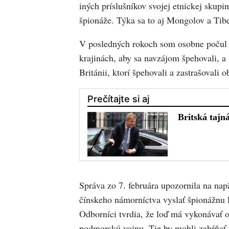
iných príslušníkov svojej etnickej skupi
špionáže. Týka sa to aj Mongolov a Tib
V posledných rokoch som osobne počul p
krajinách, aby sa navzájom špehovali, a
Británii, ktorí špehovali a zastrašovali 
Správa zo 7. februára upozornila na nap
čínskeho námorníctva vyslať špionážnu
Odborníci tvrdia, že loď má vykonávať 
podmorskú vojnu. Tie by mohli zahŕňať