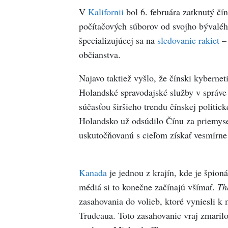
Corr
V
Kalifornii
bol 6. februára zatknutý čín
počítačových súborov od svojho bývaléh
špecializujúcej sa na
sledovanie rakiet
– 
občianstva.
Najavo taktiež vyšlo, že čínski kybernet
Holandské spravodajské služby v správe u
súčasťou širšieho trendu čínskej politic
Holandsko už odsúdilo Čínu za priemyse
uskutočňovanú s cieľom získať vesmírne 
Kanada
je jednou z krajín, kde je špion
médiá si to konečne začínajú všímať.
Th
zasahovania do volieb, ktoré vyniesli k 
Trudeaua. Toto zasahovanie vraj zmaril