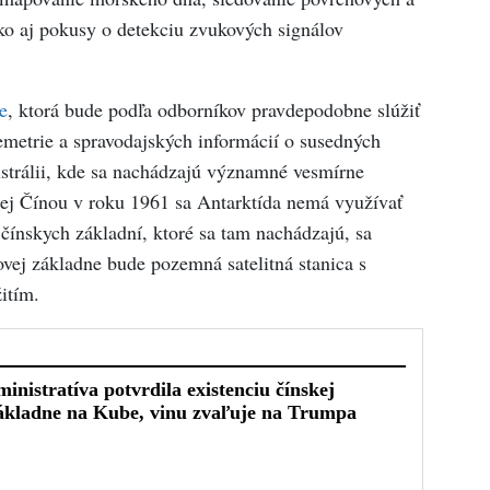
ko aj pokusy o detekciu zvukových signálov
e
, ktorá bude podľa odborníkov pravdepodobne slúžiť
emetrie a spravodajských informácií o susedných
strálii, kde sa nachádzajú významné vesmírne
ej Čínou v roku 1961 sa Antarktída nemá využívať
ť čínskych základní, ktoré sa tam nachádzajú, sa
ovej základne bude pozemná satelitná stanica s
itím.