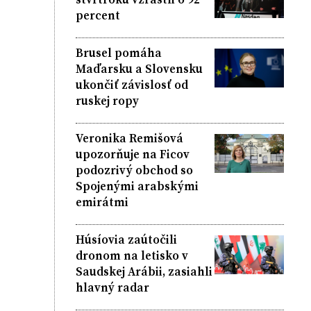
percent
Brusel pomáha
Maďarsku a Slovensku
ukončiť závislosť od
ruskej ropy
Veronika Remišová
upozorňuje na Ficov
podozrivý obchod so
Spojenými arabskými
emirátmi
Húsíovia zaútočili
dronom na letisko v
Saudskej Arábii, zasiahli
hlavný radar