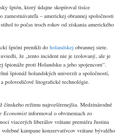
sky špión, ktorý údajne skopíroval tisíce
o zamestnávateľa – americkej obrannej spoločnosti
stihol to počas troch rokov od získania amerického
ickí špióni prenikli do
holandskej
obrannej siete.
viedli, že „tento incident nie je izolovaný, ale je
kej špionáže proti Holandsku a jeho spojencom“.
lnú špionáž holandských univerzít a spoločností,
a polovodičové litografické technológie.
áž čínskeho režimu najrozšírenejšia. Medzinárodné
e Economist
informoval o obvineniach zo
moci viacerých liberálov vrátane premiéra Justina
o volebné kampane konzervatívcov vrátane bývalého