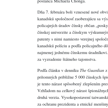
poslanca Michaela Chonga.
Dňa 7. februára boli vznesené nové obvi
kanadskú spoločnosť zaoberajúcu sa 
policajných úradov čínsky občan „poskyt
čínskej univerzite a čínskym výskumným
patenty s nimi namiesto verejnej spoloč
kanadskú políciu a podľa policajného d
najmenej jednému čínskemu úradníkovi.
za vyzradenie štátneho tajomstva.
Podľa článku v denníku
The Guardian
z 
prítomných približne 5 000 čínskych špió
je tento nárast spôsobený zlepšením pr
Vzhľadom na celkový nárast špionážnych
druhá verzia. Vysokopostavení taiwansk
za ochranu prezidenta a etnické menšiny