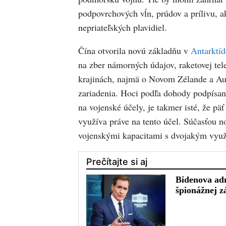
podpovrchových vĺn, prúdov a prílivu, a
nepriateľských plavidiel.
Čína otvorila novú základňu v
Antarktíd
na zber námorných údajov, raketovej tel
krajinách, najmä o Novom Zélande a Au
zariadenia. Hoci podľa dohody podpísan
na vojenské účely, je takmer isté, že pä
využíva práve na tento účel. Súčasťou n
vojenskými kapacitami s dvojakým využ