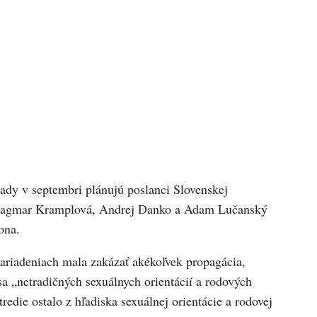
rady v septembri plánujú poslanci Slovenskej
 Dagmar Kramplová, Andrej Danko a Adam Lučanský
ona.
zariadeniach mala zakázať akékoľvek propagácia,
sa „netradičných sexuálnych orientácií a rodových
tredie ostalo z hľadiska sexuálnej orientácie a rodovej