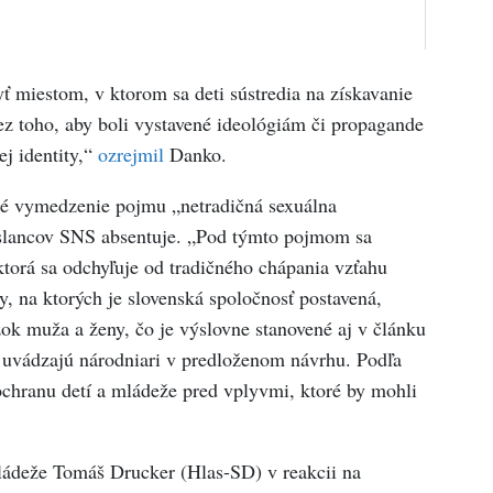
ť miestom, v ktorom sa deti sústredia na získavanie
ez toho, aby boli vystavené ideológiám či propagande
ej identity,“
ozrejmil
Danko.
né vymedzenie pojmu „netradičná sexuálna
oslancov SNS absentuje. „Pod týmto pojmom sa
ktorá sa odchyľuje od tradičného chápania vzťahu
 na ktorých je slovenská spoločnosť postavená,
ok muža a ženy, čo je výslovne stanovené aj v článku
“ uvádzajú národniari v predloženom návrhu. Podľa
chranu detí a mládeže pred vplyvmi, ktoré by mohli
ládeže Tomáš Drucker (Hlas-SD) v reakcii na