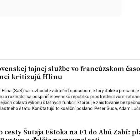
ovenskej tajnej službe vo francúzskom čas
nci kritizujú Hlinu
 Hlina (SaS) sa rozhodol zviditeľniť spôsobom, ktorý ďaleko presahuje
nu a rozhodol sa pošpiniť Slovenskú republiku prostredníctvom zahra
ivejších oblastí výkonu štátnych funkcií, ktorou je zaisťovanie bezpečno
lastného štátu. Konštatujú to koaliční poslanci Peter Šuca, Adam Luč
 cesty Šutaja Eštoka na F1 do Abú Zabí: pl