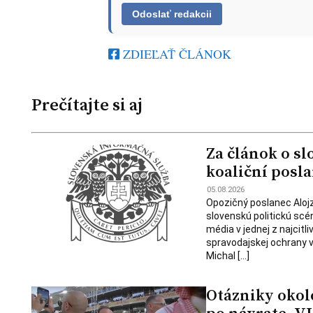
ZDIEĽAŤ ČLÁNOK
Prečítajte si aj
Za článok o sl
koaliční posla
05.08.2026
Opozičný poslanec Alojz
slovenskú politickú scé
média v jednej z najcitl
spravodajskej ochrany v
Michal […]
Otázniky okolo