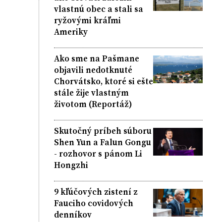
vlastnú obec a stali sa
ryžovými kráľmi
Ameriky
Ako sme na Pašmane
objavili nedotknuté
Chorvátsko, ktoré si ešte
stále žije vlastným
životom (Reportáž)
Skutočný príbeh súboru
Shen Yun a Falun Gongu
- rozhovor s pánom Li
Hongzhi
9 kľúčových zistení z
Fauciho covidových
denníkov