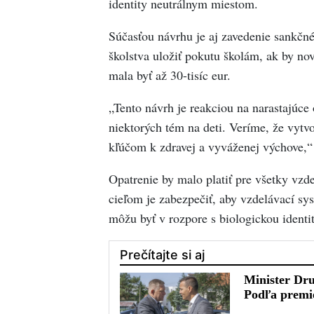
identity neutrálnym miestom.
Súčasťou návrhu je aj zavedenie sankčn
školstva uložiť pokutu školám, ak by no
mala byť až 30-tisíc eur.
„Tento návrh je reakciou na narastajúce
niektorých tém na deti. Veríme, že vytv
kľúčom k zdravej a vyváženej výchove,
Opatrenie by malo platiť pre všetky vzde
cieľom je zabezpečiť, aby vzdelávací sys
môžu byť v rozpore s biologickou identit