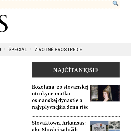
O
ŠPECIÁL
ŽIVOTNÉ PROSTREDIE
NAJČÍTANEJŠIE
Roxolana: zo slovanskej
otrokyne matka
osmanskej dynastie a
najvplyvnejšia žena ríše
Slovaktown, Arkansas:
ako Slováci založili