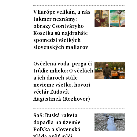
V Európe velikán, u nás
takmer neznámy:
obrazy Csontváryho
Kosztku sú najdrahšie
spomedzi všetkých
slovenských maliarov
Ovčelená voda, perga či
trúdie mlieko: O včelách
a ich daroch stále
nevieme všetko, hovorí
včelár Ľudovít
Augustinek (Rozhovor)
SaS: Ruská raketa
dopadla na územie
Poľska a slovenská
vláda opäť mlčí