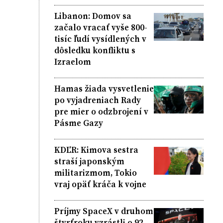
Libanon: Domov sa
začalo vracať vyše 800-
tisíc ľudí vysídlených v
dôsledku konfliktu s
Izraelom
Hamas žiada vysvetlenie
po vyjadreniach Rady
pre mier o odzbrojení v
Pásme Gazy
KDĽR: Kimova sestra
straší japonským
militarizmom, Tokio
vraj opäť kráča k vojne
Príjmy SpaceX v druhom
štvrťroku vzrástli o 92