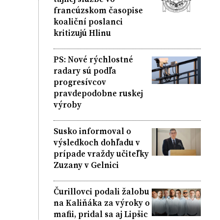
francúzskom časopise
koaliční poslanci
kritizujú Hlinu
PS: Nové rýchlostné
radary sú podľa
progresívcov
pravdepodobne ruskej
výroby
Susko informoval o
výsledkoch dohľadu v
prípade vraždy učiteľky
Zuzany v Gelnici
Čurillovci podali žalobu
na Kaliňáka za výroky o
mafii, pridal sa aj Lipšic