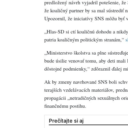
predložený návrh vyjadril potešenie, že
že koaličný partner by sa mal sústrediť 
Upozornil, že iniciatívy SNS môžu byť 
„Hlas-SD si ctí koaličnú dohodu a nikdy
patria koaličným politickým stranám,“
s
„Ministerstvo školstva sa plne sústreďu
bude úsilie venovať tomu, aby deti mali 
dôstojné podmienky,“ zdôraznil ďalej mi
Ak by zmeny navrhované SNS boli schvál
terajších vzdelávacích materiálov, predn
propagácii „netradičných sexuálnych ori
finančnému postihu.