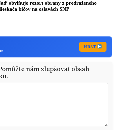
HRAŤ
re
 Pomôžte nám zlepšovať obsah
ku.