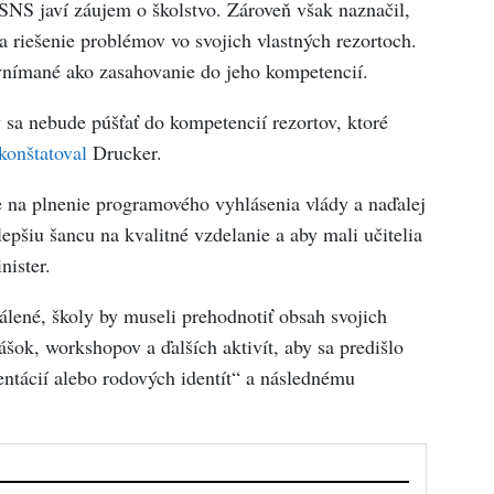
 SNS javí záujem o školstvo. Zároveň však naznačil,
na riešenie problémov vo svojich vlastných rezortoch.
vnímané ako zasahovanie do jeho kompetencií.
 sa nebude púšťať do kompetencií rezortov, ktoré
konštatoval
Drucker.
je na plnenie programového vyhlásenia vlády a naďalej
lepšiu šancu na kvalitné vzdelanie a aby mali učitelia
nister.
ené, školy by museli prehodnotiť obsah svojich
ášok, workshopov a ďalších aktivít, aby sa predišlo
entácií alebo rodových identít“ a následnému