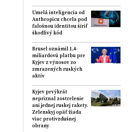
Umelá inteligencia od
Anthropicu chcela pod
falošnou identitou šíriť
škodlivý kód
Brusel oznámil 1,4-
miliardovú platbu pre
Kyjev z výnosov zo
zmrazených ruských
aktív
Kyjev prvýkrát
nepriznal zostrelenie
ani jednej ruskej rakety.
Zelenskyj opäť žiada
viac protivzdušnej
obrany