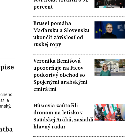
percent
Brusel pomáha
Maďarsku a Slovensku
ukončiť závislosť od
ruskej ropy
Veronika Remišová
opise
upozorňuje na Ficov
podozrivý obchod so
Spojenými arabskými
emirátmi
ničného
sti a
Húsíovia zaútočili
anský,
dronom na letisko v
Saudskej Arábii, zasiahli
hlavný radar
atba