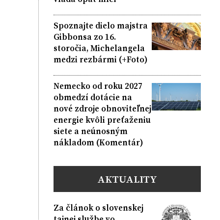
Spoznajte dielo majstra
Gibbonsa zo 16.
storočia, Michelangela
medzi rezbármi (+Foto)
Nemecko od roku 2027
obmedzí dotácie na
nové zdroje obnoviteľnej
energie kvôli preťaženiu
siete a neúnosným
nákladom (Komentár)
AKTUALITY
Za článok o slovenskej
tajnej službe vo