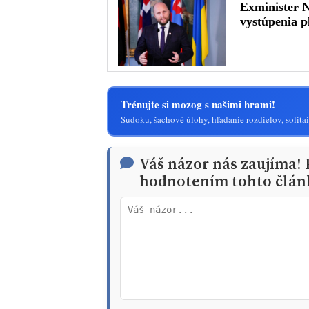
Trénujte si mozog s našimi hrami!
Sudoku, šachové úlohy, hľadanie rozdielov, solitai
Váš názor nás zaujíma!
hodnotením tohto člán