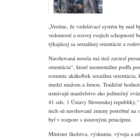
„Veríme, že vzdelávací systém by mal by
vedomostí a rozvoj svojich schopností b
týkajúcej sa sexuálnej orientácie a rodov
Navrhovaná novela má tiež zaviesť pres
orientácia“, ktoré momentálne podľa p
rozumie akákoľvek sexuálna orientácia, 
medzi mužom a ženou. Tradičné hodnoty,
uznávajú manželstvo ako jedinečný zväz
41 ods. 1 Ústavy Slovenskej republiky,
nich sú navrhované zmeny potrebné na o
byť v rozpore s ústavnými princípmi.
Minister školstva, výskumu, vývoja a m