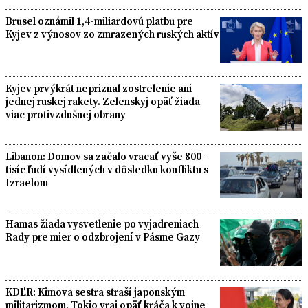
Brusel oznámil 1,4-miliardovú platbu pre
Kyjev z výnosov zo zmrazených ruských aktív
Kyjev prvýkrát nepriznal zostrelenie ani
jednej ruskej rakety. Zelenskyj opäť žiada
viac protivzdušnej obrany
Libanon: Domov sa začalo vracať vyše 800-
tisíc ľudí vysídlených v dôsledku konfliktu s
Izraelom
Hamas žiada vysvetlenie po vyjadreniach
Rady pre mier o odzbrojení v Pásme Gazy
KDĽR: Kimova sestra straší japonským
militarizmom, Tokio vraj opäť kráča k vojne