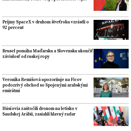
Príjmy SpaceX v druhom štvrťroku vzrástli o
92 percent
Brusel pomáha Maďarsku a Slovensku ukončiť
závislosť od ruskej ropy
Veronika Remišová upozorňuje na Ficov
podozrivý obchod so Spojenými arabskými
emirátmi
Húsíovia zaútočili dronom na letisko v
Saudskej Arábii, zasiahli hlavný radar