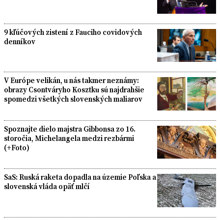
9 kľúčových zistení z Fauciho covidových
denníkov
V Európe velikán, u nás takmer neznámy:
obrazy Csontváryho Kosztku sú najdrahšie
spomedzi všetkých slovenských maliarov
Spoznajte dielo majstra Gibbonsa zo 16.
storočia, Michelangela medzi rezbármi
(+Foto)
SaS: Ruská raketa dopadla na územie Poľska a
slovenská vláda opäť mlčí