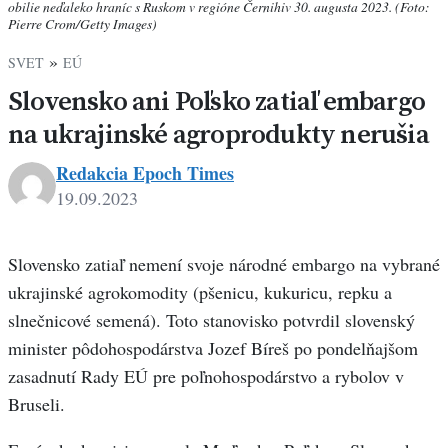
obilie neďaleko hraníc s Ruskom v regióne Černihiv 30. augusta 2023. (Foto:
Pierre Crom/Getty Images)
»
SVET
EÚ
Slovensko ani Poľsko zatiaľ embargo
na ukrajinské agroprodukty nerušia
Redakcia Epoch Times
19.09.2023
Slovensko zatiaľ nemení svoje národné embargo na vybrané
ukrajinské agrokomodity (pšenicu, kukuricu, repku a
slnečnicové semená). Toto stanovisko potvrdil slovenský
minister pôdohospodárstva Jozef Bíreš po pondelňajšom
zasadnutí Rady EÚ pre poľnohospodárstvo a rybolov v
Bruseli.