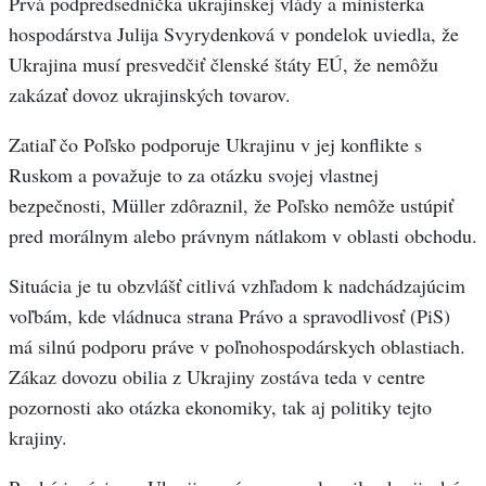
Prvá podpredsedníčka ukrajinskej vlády a ministerka
hospodárstva Julija Svyrydenková v pondelok uviedla, že
Ukrajina musí presvedčiť členské štáty EÚ, že nemôžu
zakázať dovoz ukrajinských tovarov.
Zatiaľ čo Poľsko podporuje Ukrajinu v jej konflikte s
Ruskom a považuje to za otázku svojej vlastnej
bezpečnosti, Müller zdôraznil, že Poľsko nemôže ustúpiť
pred morálnym alebo právnym nátlakom v oblasti obchodu.
Situácia je tu obzvlášť citlivá vzhľadom k nadchádzajúcim
voľbám, kde vládnuca strana Právo a spravodlivosť (PiS)
má silnú podporu práve v poľnohospodárskych oblastiach.
Zákaz dovozu obilia z Ukrajiny zostáva teda v centre
pozornosti ako otázka ekonomiky, tak aj politiky tejto
krajiny.