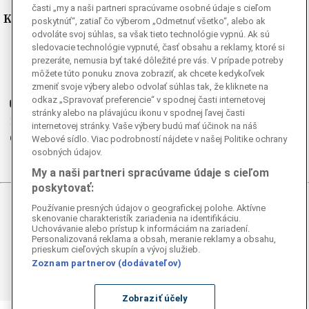
časti „my a naši partneri spracúvame osobné údaje s cieľom
Kde nás nájdete
poskytnúť“, zatiaľ čo výberom „Odmetnuť všetko“, alebo ak
odvoláte svoj súhlas, sa však tieto technológie vypnú. Ak sú
sledovacie technológie vypnuté, časť obsahu a reklamy, ktoré si
Facebook
prezeráte, nemusia byť také dôležité pre vás. V prípade potreby
Instagram
môžete túto ponuku znova zobraziť, ak chcete kedykoľvek
G
Ganjing
zmeniť svoje výbery alebo odvolať súhlas tak, že kliknete na
odkaz „Spravovať preferencie“ v spodnej časti internetovej
Youtube
stránky alebo na plávajúcu ikonu v spodnej ľavej časti
Twitter
internetovej stránky. Vaše výbery budú mať účinok na náš
Telegram
Webové sídlo. Viac podrobností nájdete v našej Politike ochrany
osobných údajov.
RSS
My a naši partneri spracúvame údaje s cieľom
poskytovať:
Používanie presných údajov o geografickej polohe. Aktívne
© 2026 Epoch Times Slovensko
skenovanie charakteristík zariadenia na identifikáciu.
Uchovávanie alebo prístup k informáciám na zariadení.
Všetky práva vyhradené. Publikovanie alebo ďalšie šírenie
Personalizovaná reklama a obsah, meranie reklamy a obsahu,
prieskum cieľových skupín a vývoj služieb.
správ a fotografií zo zdrojov TASR je bez
predchádzajúceho písomného súhlasu TASR porušením
Zoznam partnerov (dodávateľov)
autorského zákona.
Zobraziť účely