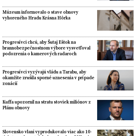
Múzeum informovalo o stave obnovy
vyhoreného Hradu Krásna Hôrka
Progresívci chcú, aby Šutaj Eštok na
brannobezpečnostnom výbore vysvetľoval
podozrenia o kamerových radaroch
Progresívci vyzývajú vládu a Tarabu, aby
okamžite zrušila sporné uznesenia v prípade
zonácií
Kuffa upozornil na stratu stoviek miliónov z
Plánu obnovy
Slovensko vlani vyprodukovalo viac ako 10-