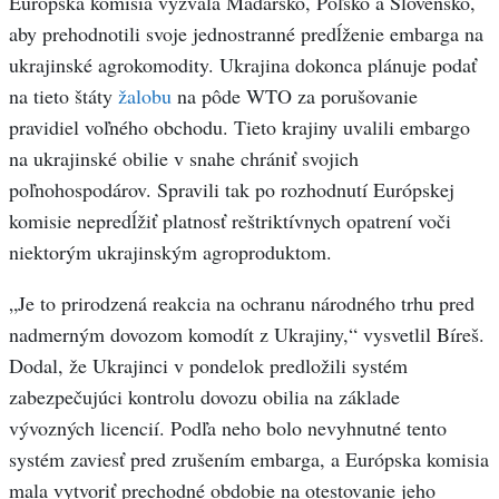
Európska komisia vyzvala Maďarsko, Poľsko a Slovensko,
aby prehodnotili svoje jednostranné predĺženie embarga na
ukrajinské agrokomodity. Ukrajina dokonca plánuje podať
na tieto štáty
žalobu
na pôde WTO za porušovanie
pravidiel voľného obchodu. Tieto krajiny uvalili embargo
na ukrajinské obilie v snahe chrániť svojich
poľnohospodárov. Spravili tak po rozhodnutí Európskej
komisie nepredĺžiť platnosť reštriktívnych opatrení voči
niektorým ukrajinským agroproduktom.
„Je to prirodzená reakcia na ochranu národného trhu pred
nadmerným dovozom komodít z Ukrajiny,“ vysvetlil Bíreš.
Dodal, že Ukrajinci v pondelok predložili systém
zabezpečujúci kontrolu dovozu obilia na základe
vývozných licencií. Podľa neho bolo nevyhnutné tento
systém zaviesť pred zrušením embarga, a Európska komisia
mala vytvoriť prechodné obdobie na otestovanie jeho