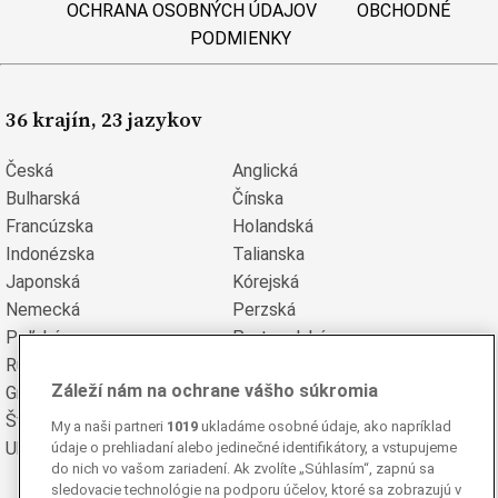
OCHRANA OSOBNÝCH ÚDAJOV
OBCHODNÉ
PODMIENKY
36 krajín, 23 jazykov
Česká
Anglická
Bulharská
Čínska
Francúzska
Holandská
Indonézska
Talianska
Japonská
Kórejská
Nemecká
Perzská
Poľská
Portugalská
Rumunská
Ruská
Záleží nám na ochrane vášho súkromia
Grécka
Španielska
Švédska
Turecká
My a naši partneri
1019
ukladáme osobné údaje, ako napríklad
Ukrajinská
Vietnamská
údaje o prehliadaní alebo jedinečné identifikátory, a vstupujeme
do nich vo vašom zariadení. Ak zvolíte „Súhlasím“, zapnú sa
sledovacie technológie na podporu účelov, ktoré sa zobrazujú v