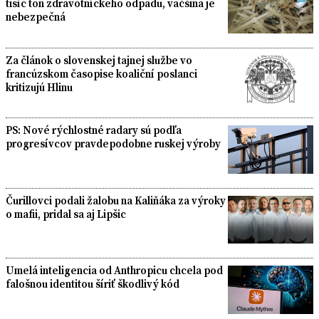
tisíc ton zdravotníckeho odpadu, väčšina je
nebezpečná
Za článok o slovenskej tajnej službe vo
francúzskom časopise koaliční poslanci
kritizujú Hlinu
PS: Nové rýchlostné radary sú podľa
progresívcov pravdepodobne ruskej výroby
Čurillovci podali žalobu na Kaliňáka za výroky
o mafii, pridal sa aj Lipšic
Umelá inteligencia od Anthropicu chcela pod
falošnou identitou šíriť škodlivý kód