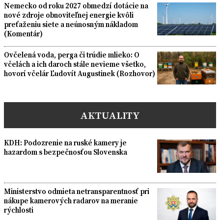
Nemecko od roku 2027 obmedzí dotácie na
nové zdroje obnoviteľnej energie kvôli
preťaženiu siete a neúnosným nákladom
(Komentár)
Ovčelená voda, perga či trúdie mlieko: O
včelách a ich daroch stále nevieme všetko,
hovorí včelár Ľudovít Augustinek (Rozhovor)
AKTUALITY
KDH: Podozrenie na ruské kamery je
hazardom s bezpečnosťou Slovenska
Ministerstvo odmieta netransparentnosť pri
nákupe kamerových radarov na meranie
rýchlosti