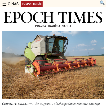
☰
O NÁS
PODPORTE NÁS
ČERNIHIV, UKRAJINA - 30. augusta: Poľnohospodárski robotníci zbierajú