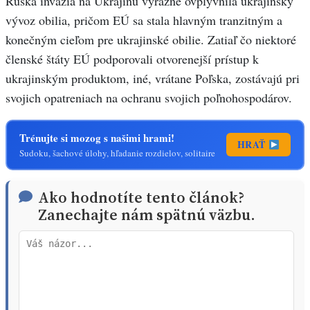
Ruská invázia na Ukrajinu výrazne ovplyvnila ukrajinský
vývoz obilia, pričom EÚ sa stala hlavným tranzitným a
konečným cieľom pre ukrajinské obilie. Zatiaľ čo niektoré
členské štáty EÚ podporovali otvorenejší prístup k
ukrajinským produktom, iné, vrátane Poľska, zostávajú pri
svojich opatreniach na ochranu svojich poľnohospodárov.
Trénujte si mozog s našimi hrami!
HRAŤ
Sudoku, šachové úlohy, hľadanie rozdielov, solitaire
Ako hodnotíte tento článok?
Zanechajte nám spätnú väzbu.