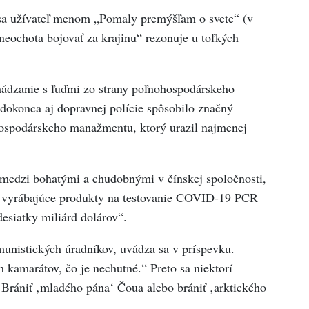
 sa užívateľ menom „Pomaly premýšľam o svete“ (v
„neochota bojovať za krajinu“ rezonuje u toľkých
hádzanie s ľuďmi zo strany poľnohospodárskeho
konca aj dopravnej polície spôsobilo značný
hospodárskeho manažmentu, ktorý urazil najmenej
edzi bohatými a chudobnými v čínskej spoločnosti,
ti vyrábajúce produkty na testovanie COVID-19 PCR
desiatky miliárd dolárov“.
nistických úradníkov, uvádza sa v príspevku.
 kamarátov, čo je nechutné.“ Preto sa niektorí
 Brániť ‚mladého pána‘ Čoua alebo brániť ‚arktického