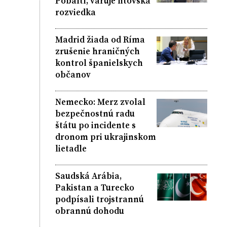
Pobaltí, varuje litovská
rozviedka
Madrid žiada od Ríma
zrušenie hraničných
kontrol španielskych
občanov
Nemecko: Merz zvolal
bezpečnostnú radu
štátu po incidente s
dronom pri ukrajinskom
lietadle
Saudská Arábia,
Pakistan a Turecko
podpísali trojstrannú
obrannú dohodu