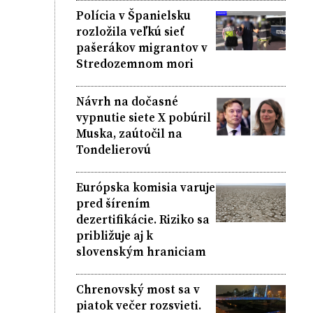
Polícia v Španielsku
rozložila veľkú sieť
pašerákov migrantov v
Stredozemnom mori
Návrh na dočasné
vypnutie siete X pobúril
Muska, zaútočil na
Tondelierovú
Európska komisia varuje
pred šírením
dezertifikácie. Riziko sa
približuje aj k
slovenským hraniciam
Chrenovský most sa v
piatok večer rozsvieti.