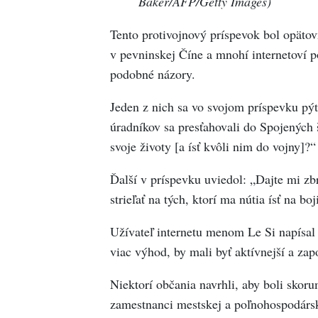
Baker/AFP/Getty Images)
Tento protivojnový príspevok bol opätov
v pevninskej Číne a mnohí internetoví p
podobné názory.
Jeden z nich sa vo svojom príspevku pý
úradníkov sa presťahovali do Spojených š
svoje životy [a ísť kvôli nim do vojny]?“
Ďalší v príspevku uviedol: „Dajte mi zb
strieľať na tých, ktorí ma nútia ísť na 
Užívateľ internetu menom Le Si napísal n
viac výhod, by mali byť aktívnejší a zapo
Niektorí občania navrhli, aby boli skor
zamestnanci mestskej a poľnohospodársk