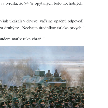
ráva tvrdila, že 94 % opýtaných bolo „ochotných
však ukázali v drvivej väčšine opačnú odpoveď.
 za druhým: „Nechajte úradníkov ísť ako prvých.“
budem mať v ruke zbraň.“