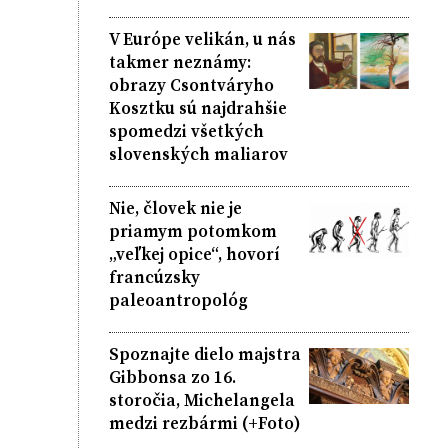
V Európe velikán, u nás
takmer neznámy:
obrazy Csontváryho
Kosztku sú najdrahšie
spomedzi všetkých
slovenských maliarov
Nie, človek nie je
priamym potomkom
„veľkej opice“, hovorí
francúzsky
paleoantropológ
Spoznajte dielo majstra
Gibbonsa zo 16.
storočia, Michelangela
medzi rezbármi (+Foto)