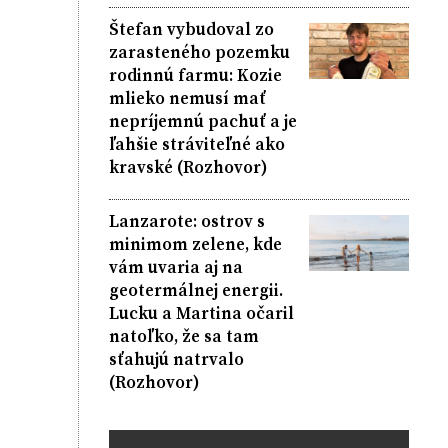
Štefan vybudoval zo
zarasteného pozemku
rodinnú farmu: Kozie
mlieko nemusí mať
nepríjemnú pachuť a je
ľahšie stráviteľné ako
kravské (Rozhovor)
Lanzarote: ostrov s
minimom zelene, kde
vám uvaria aj na
geotermálnej energii.
Lucku a Martina očaril
natoľko, že sa tam
sťahujú natrvalo
(Rozhovor)