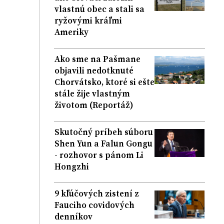
vlastnú obec a stali sa
ryžovými kráľmi
Ameriky
Ako sme na Pašmane
objavili nedotknuté
Chorvátsko, ktoré si ešte
stále žije vlastným
životom (Reportáž)
Skutočný príbeh súboru
Shen Yun a Falun Gongu
- rozhovor s pánom Li
Hongzhi
9 kľúčových zistení z
Fauciho covidových
denníkov