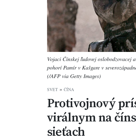
Vojaci Čínskej ľudovej oslobodzovacej 
pohorí Pamír v Kašgare v severozápadnej
(/AFP via Getty Images)
»
SVET
ČÍNA
Protivojnový prí
virálnym na čín
sieťach