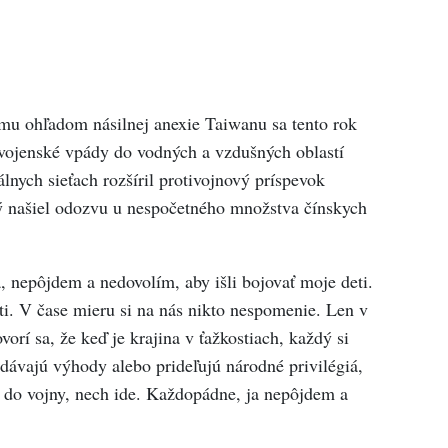
mu ohľadom násilnej anexie Taiwanu sa tento rok
e vojenské vpády do vodných a vzdušných oblastí
nych sieťach rozšíril protivojnový príspevok
ý našiel odozvu u nespočetného množstva čínskych
 nepôjdem a nedovolím, aby išli bojovať moje deti.
ti. V čase mieru si na nás nikto nespomenie. Len v
orí sa, že keď je krajina v ťažkostiach, každý si
zdávajú výhody alebo prideľujú národné privilégiá,
ť do vojny, nech ide. Každopádne, ja nepôjdem a