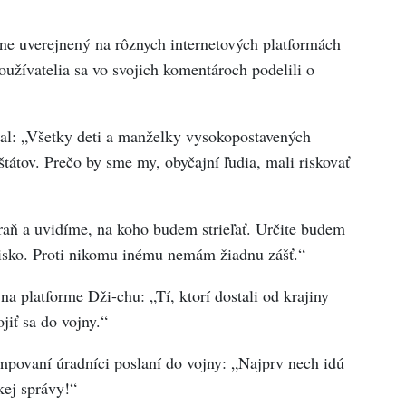
ne uverejnený na rôznych internetových platformách
oužívatelia sa vo svojich komentároch podelili o
tal: „Všetky deti a manželky vysokopostavených
tátov. Prečo by sme my, obyčajní ľudia, mali riskovať
raň a uvidíme, na koho budem strieľať. Určite budem
bojisko. Proti nikomu inému nemám žiadnu zášť.“
a platforme Dži-chu: „Tí, ktorí dostali od krajiny
jiť sa do vojny.“
umpovaní úradníci poslaní do vojny: „Najprv nech idú
ej správy!“