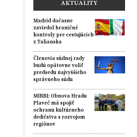
AKTUALITY
Madrid dočasne
zaviedol hraničné
kontroly pre cestujúcich
z Talianska
Členovia súdnej rady
budú opätovne voliť
predsedu najvyššieho
správneho súdu
MIRRI: Obnova Hradu
Plaveč má spojiť
ochranu kultúrneho
dedičstva s rozvojom
regiónov