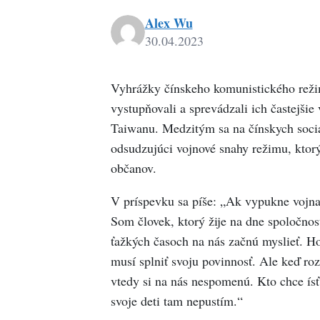
Alex Wu
30.04.2023
Vyhrážky čínskeho komunistického reži
vystupňovali a sprevádzali ich častejši
Taiwanu. Medzitým sa na čínskych sociál
odsudzujúci vojnové snahy režimu, ktor
občanov.
V príspevku sa píše: „Ak vypukne vojna,
Som človek, ktorý žije na dne spoločnos
ťažkých časoch na nás začnú myslieť. Hov
musí splniť svoju povinnosť. Ale keď ro
vtedy si na nás nespomenú. Kto chce ís
svoje deti tam nepustím.“