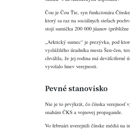
Čou je Čou Ťie, syn funkcionára Čínskej
ktorý sa raz na sociálnych sieťach pochvá
stojí sumičku 200 000 jüanov (približne
„Arktický sumec“ je prezývka, pod ktor
vyslúžilého úradníka mesta Šen-čen, tera
chválila, že jej rodina má deväťciferné ú
vyvolalo hnev verejnosti.
Pevné stanovisko
Nie je to prvýkrát, čo čínska verejnosť 
snahám ČKS a vojnovej propagande.
Vo februári uverejnili čínske médiá na i