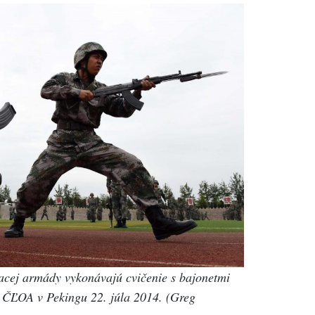
acej armády vykonávajú cvičenie s bajonetmi
l ČĽOA v Pekingu 22. júla 2014. (Greg