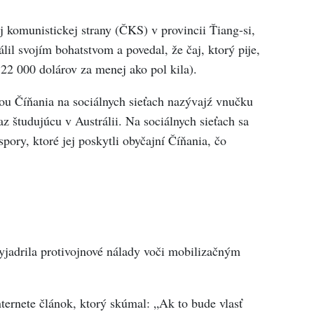
 komunistickej strany (ČKS) v provincii Ťiang-si,
lil svojím bohatstvom a povedal, že čaj, ktorý pije,
 22 000 dolárov za menej ako pol kila).
ou Číňania na sociálnych sieťach nazývajź vnučku
z študujúcu v Austrálii. Na sociálnych sieťach sa
spory, ktoré jej poskytli obyčajní Číňania, čo
vyjadrila protivojnové nálady voči mobilizačným
nternete článok, ktorý skúmal: „Ak to bude vlasť