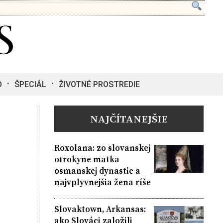
O
ŠPECIÁL
ŽIVOTNÉ PROSTREDIE
NAJČÍTANEJŠIE
Roxolana: zo slovanskej
otrokyne matka
osmanskej dynastie a
najvplyvnejšia žena ríše
Slovaktown, Arkansas:
ako Slováci založili