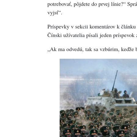
potrebovať, pôjdete do prvej línie?“ Sp
vyjsť“.
Príspevky v sekcii komentárov k článku 
Čínski užívatelia písali jeden príspevok
„Ak ma odvedú, tak sa vzbúrim, keďže 