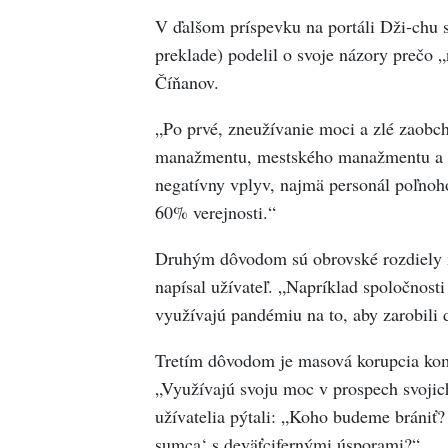
V ďalšom príspevku na portáli Dži-chu
preklade) podelil o svoje názory prečo 
Číňanov.
„Po prvé, zneužívanie moci a zlé zaobc
manažmentu, mestského manažmentu a do
negatívny vplyv, najmä personál poľno
60% verejnosti.“
Druhým dôvodom sú obrovské rozdiely m
napísal užívateľ. „Napríklad spoločnos
využívajú pandémiu na to, aby zarobili 
Tretím dôvodom je masová korupcia komu
„Využívajú svoju moc v prospech svojich
užívatelia pýtali: „Koho budeme brániť?
sumca‘ s deväťcifernými úsporami?“