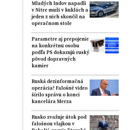
Mladých Indov napadli
v Nitre muži v kuklách a
jeden z nich skončil na
operačnom stole
Parametre aj prepojenie
na konkrétnu osobu
podľa PS dokazujú ruský
pôvod dopravných
kamier
Ruská dezinformačná
operácia? Falošné video
šírilo správu o konci
kancelára Merza
Rusko zvažuje útok pod
falošnou vlajkou v