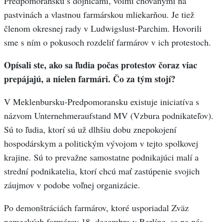
Predpomoransku s dojnicami, volmi chovanými na
pastvinách a vlastnou farmárskou mliekarňou. Je tiež
členom okresnej rady v Ludwigslust-Parchim. Hovorili
sme s ním o pokusoch rozdeliť farmárov v ich protestoch.
Opísali ste, ako sa ľudia počas protestov čoraz viac
prepájajú, a nielen farmári. Čo za tým stojí?
V Meklenbursku-Predpomoransku existuje iniciatíva s
názvom Unternehmeraufstand MV (Vzbura podnikateľov).
Sú to ľudia, ktorí sú už dlhšiu dobu znepokojení
hospodárskym a politickým vývojom v tejto spolkovej
krajine. Sú to prevažne samostatne podnikajúci malí a
strední podnikatelia, ktorí chcú mať zastúpenie svojich
záujmov v podobe voľnej organizácie.
Po demonštráciách farmárov, ktoré usporiadal Zväz
nemeckých farmárov 18. decembra v Berlíne, sa na nás