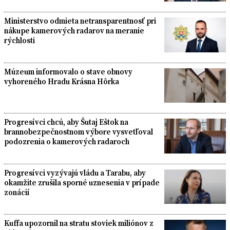
Ministerstvo odmieta netransparentnosť pri
nákupe kamerových radarov na meranie
rýchlosti
Múzeum informovalo o stave obnovy
vyhoreného Hradu Krásna Hôrka
Progresívci chcú, aby Šutaj Eštok na
brannobezpečnostnom výbore vysvetľoval
podozrenia o kamerových radaroch
Progresívci vyzývajú vládu a Tarabu, aby
okamžite zrušila sporné uznesenia v prípade
zonácií
Kuffa upozornil na stratu stoviek miliónov z