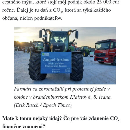
cestného mýta, ktoré stojí môj podnik okolo 25 000 eur
ročne. Ďalej je tu daň z CO₂, ktorá sa týká každého
občana, nielen podnikateľov.
Farmári sa zhromaždili pri protestnej jazde v
kolóne v brandenburskom Klaistowe, 8. ledna.
(Erik Rusch / Epoch Times)
Máte k tomu nejaký údaj? Čo pre vás zdanenie CO₂
finančne znamená?