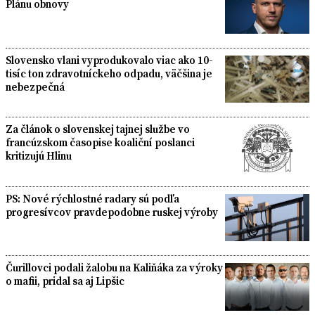
Plánu obnovy
Slovensko vlani vyprodukovalo viac ako 10-
tisíc ton zdravotníckeho odpadu, väčšina je
nebezpečná
Za článok o slovenskej tajnej službe vo
francúzskom časopise koaliční poslanci
kritizujú Hlinu
PS: Nové rýchlostné radary sú podľa
progresívcov pravdepodobne ruskej výroby
Čurillovci podali žalobu na Kaliňáka za výroky
o mafii, pridal sa aj Lipšic