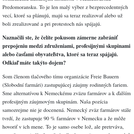
Predomoransku. To je len malý výber z bezprecedentných
vecí, ktoré sa plánujú, majú sa teraz realizovať alebo už
boli zrealizované a pri protestoch nás spájajú.
Naznačili ste, že čelíte pokusom zámerne zabrániť
prepojeniu medzi združeniami, profesijnými skupinami
alebo časťami obyvateľstva, ktoré sa teraz spájajú.
Odkiaľ máte takýto dojem?
Som členom tlačového tímu organizácie Freie Bauern
(Slobodní farmári) zastupujúcej záujmy rodinných fariem.
Sme alternatívou k Nemeckému zväzu farmárov a k ďalším
profesijným záujmovým skupinám. Naša pozícia
samozrejme nie je docenená. Nemecký zväz farmárov stále
tvrdí, že zastupuje 90 % farmárov v Nemecku a že môže
hovoriť v ich mene. To je samo osebe lož, ale pretrváva,