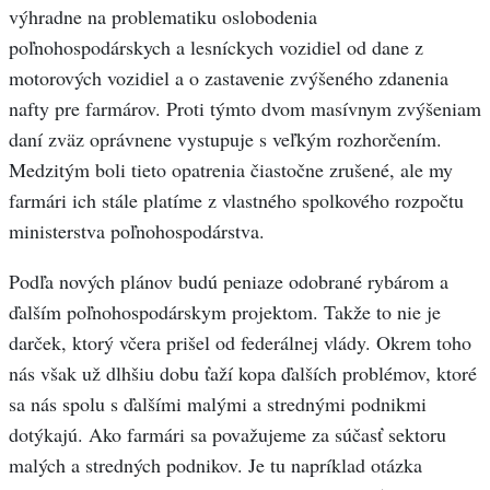
výhradne na problematiku oslobodenia
poľnohospodárskych a lesníckych vozidiel od dane z
motorových vozidiel a o zastavenie zvýšeného zdanenia
nafty pre farmárov. Proti týmto dvom masívnym zvýšeniam
daní zväz oprávnene vystupuje s veľkým rozhorčením.
Medzitým boli tieto opatrenia čiastočne zrušené, ale my
farmári ich stále platíme z vlastného spolkového rozpočtu
ministerstva poľnohospodárstva.
Podľa nových plánov budú peniaze odobrané rybárom a
ďalším poľnohospodárskym projektom. Takže to nie je
darček, ktorý včera prišel od federálnej vlády. Okrem toho
nás však už dlhšiu dobu ťaží kopa ďalších problémov, ktoré
sa nás spolu s ďalšími malými a strednými podnikmi
dotýkajú. Ako farmári sa považujeme za súčasť sektoru
malých a stredných podnikov. Je tu napríklad otázka