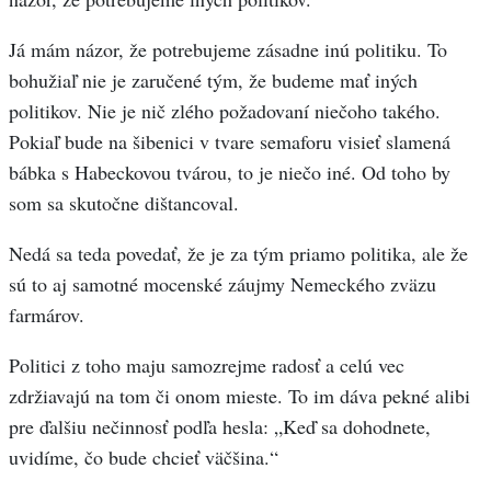
Já mám názor, že potrebujeme zásadne inú politiku. To
bohužiaľ nie je zaručené tým, že budeme mať iných
politikov. Nie je nič zlého požadovaní niečoho takého.
Pokiaľ bude na šibenici v tvare semaforu visieť slamená
bábka s Habeckovou tvárou, to je niečo iné. Od toho by
som sa skutočne dištancoval.
Nedá sa teda povedať, že je za tým priamo politika, ale že
sú to aj samotné mocenské záujmy Nemeckého zväzu
farmárov.
Politici z toho maju samozrejme radosť a celú vec
zdržiavajú na tom či onom mieste. To im dáva pekné alibi
pre ďalšiu nečinnosť podľa hesla: „Keď sa dohodnete,
uvidíme, čo bude chcieť väčšina.“