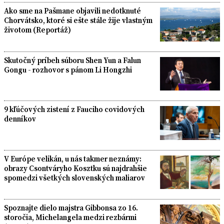
Ako sme na Pašmane objavili nedotknuté
Chorvátsko, ktoré si ešte stále žije vlastným
životom (Reportáž)
Skutočný príbeh súboru Shen Yun a Falun
Gongu - rozhovor s pánom Li Hongzhi
9 kľúčových zistení z Fauciho covidových
denníkov
V Európe velikán, u nás takmer neznámy:
obrazy Csontváryho Kosztku sú najdrahšie
spomedzi všetkých slovenských maliarov
Spoznajte dielo majstra Gibbonsa zo 16.
storočia, Michelangela medzi rezbármi