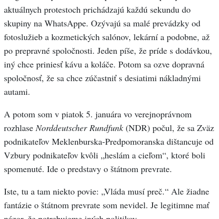
aktuálnych protestoch prichádzajú každú sekundu do
skupiny na WhatsAppe. Ozývajú sa malé prevádzky od
fotoslužieb a kozmetických salónov, lekární a podobne, až
po prepravné spoločnosti. Jeden píše, že príde s dodávkou,
iný chce priniesť kávu a koláče. Potom sa ozve dopravná
spoločnosť, že sa chce zúčastniť s desiatimi nákladnými
autami.
A potom som v piatok 5. januára vo verejnoprávnom
rozhlase
Norddeutscher Rundfunk
(NDR) počul, že sa Zväz
podnikateľov Meklenburska-Predpomoranska dištancuje od
Vzbury podnikateľov kvôli „heslám a cieľom“, ktoré boli
spomenuté. Ide o predstavy o štátnom prevrate.
Iste, tu a tam niekto povie: „Vláda musí preč.“ Ale žiadne
fantázie o štátnom prevrate som nevidel. Je legitimne mať
názor, že potrebujeme iných politikov.