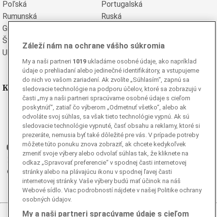
Poľská
Portugalská
Rumunská
Ruská
Grécka
Španielska
Švédska
Turecká
Záleží nám na ochrane vášho súkromia
Ukrajinská
Vietnamská
My a naši partneri
1019
ukladáme osobné údaje, ako napríklad
údaje o prehliadaní alebo jedinečné identifikátory, a vstupujeme
do nich vo vašom zariadení. Ak zvolíte „Súhlasím“, zapnú sa
Kde nás nájdete
sledovacie technológie na podporu účelov, ktoré sa zobrazujú v
časti „my a naši partneri spracúvame osobné údaje s cieľom
poskytnúť“, zatiaľ čo výberom „Odmetnuť všetko“, alebo ak
Facebook
odvoláte svoj súhlas, sa však tieto technológie vypnú. Ak sú
Instagram
sledovacie technológie vypnuté, časť obsahu a reklamy, ktoré si
G
Ganjing
prezeráte, nemusia byť také dôležité pre vás. V prípade potreby
môžete túto ponuku znova zobraziť, ak chcete kedykoľvek
Youtube
zmeniť svoje výbery alebo odvolať súhlas tak, že kliknete na
Twitter
odkaz „Spravovať preferencie“ v spodnej časti internetovej
Telegram
stránky alebo na plávajúcu ikonu v spodnej ľavej časti
internetovej stránky. Vaše výbery budú mať účinok na náš
RSS
Webové sídlo. Viac podrobností nájdete v našej Politike ochrany
osobných údajov.
My a naši partneri spracúvame údaje s cieľom