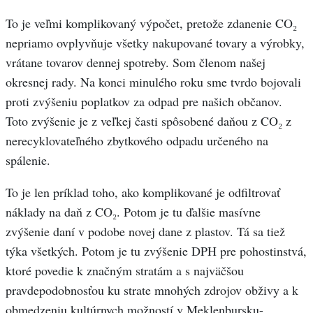
To je veľmi komplikovaný výpočet, pretože zdanenie CO₂
nepriamo ovplyvňuje všetky nakupované tovary a výrobky,
vrátane tovarov dennej spotreby. Som členom našej
okresnej rady. Na konci minulého roku sme tvrdo bojovali
proti zvýšeniu poplatkov za odpad pre našich občanov.
Toto zvýšenie je z veľkej časti spôsobené daňou z CO₂ z
nerecyklovateľného zbytkového odpadu určeného na
spálenie.
To je len príklad toho, ako komplikované je odfiltrovať
náklady na daň z CO₂. Potom je tu ďalšie masívne
zvýšenie daní v podobe novej dane z plastov. Tá sa tiež
týka všetkých. Potom je tu zvýšenie DPH pre pohostinstvá,
ktoré povedie k značným stratám a s najväčšou
pravdepodobnosťou ku strate mnohých zdrojov obživy a k
obmedzeniu kultúrnych možností v Meklenbursku-