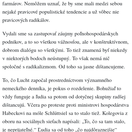
farmárov. Nemôžem uznať, že by sme mali medzi sebou
nejaké pravicové populistické tendencie a už vôbec nie
pravicových radikálov.
Vydali sme sa zastupovať záujmy poľnohospodárskych
podnikov, a to so všetkou vážnosťou, ale v konštruktívnom,
dobrom dialógu so všetkými. To tiež znamená byť niekedy
v niektorých bodoch neústupný. To však nemá nič
spoločné s radikalizmom. Od toho sa jasne dištancujeme.
To, čo Lucht započal prostredníctvom významného
nemeckého denníka, je pokus o rozdelenie. Bohužiaľ to
vždy funguje a ľudia sa potom od dotyčnej skupiny radšej
dištancujú. Včera po proteste proti ministrovi hospodárstva
Habeckovi na móle Schlüttsiel sa to stalo tiež. Kolegovia z
oboru na sociálnych sieťach napísali: „To, čo sa tam stalo,
je neprijateľné.“ Ľudia sa od toho „čo najdôraznejšie“