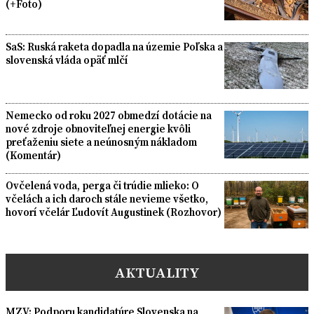
(+Foto)
SaS: Ruská raketa dopadla na územie Poľska a
slovenská vláda opäť mlčí
Nemecko od roku 2027 obmedzí dotácie na
nové zdroje obnoviteľnej energie kvôli
preťaženiu siete a neúnosným nákladom
(Komentár)
Ovčelená voda, perga či trúdie mlieko: O
včelách a ich daroch stále nevieme všetko,
hovorí včelár Ľudovít Augustinek (Rozhovor)
AKTUALITY
MZV: Podporu kandidatúre Slovenska na