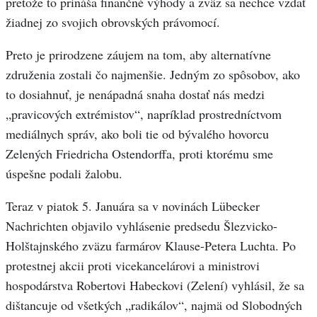
pretože to prináša finančné výhody a zväz sa nechce vzdať
žiadnej zo svojich obrovských právomocí.
Preto je prirodzene záujem na tom, aby alternatívne
združenia zostali čo najmenšie. Jedným zo spôsobov, ako
to dosiahnuť, je nenápadná snaha dostať nás medzi
„pravicových extrémistov“, napríklad prostredníctvom
mediálnych správ, ako boli tie od bývalého hovorcu
Zelených Friedricha Ostendorffa, proti ktorému sme
úspešne podali žalobu.
Teraz v piatok 5. Januára sa v novinách Lübecker
Nachrichten objavilo vyhlásenie predsedu Šlezvicko-
Holštajnského zväzu farmárov Klause-Petera Luchta. Po
protestnej akcii proti vicekancelárovi a ministrovi
hospodárstva Robertovi Habeckovi (Zelení) vyhlásil, že sa
dištancuje od všetkých „radikálov“, najmä od Slobodných