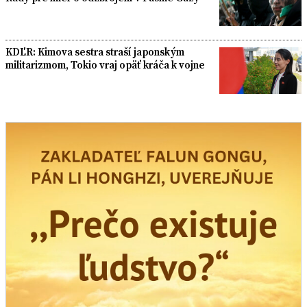
KDĽR: Kimova sestra straší japonským
militarizmom, Tokio vraj opäť kráča k vojne