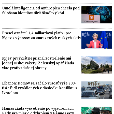
Umelá inteligencia od Anthropicu chcela pod
falošnou identitou šíriť škodlivý kód
Brusel oznámil 1,4-miliardovú platbu pre
Kyjev z výnosov zo zmrazených ruských aktív
Kyjev prvýkrát nepriznal zostrelenie ani
jednej ruskej rakety. Zelenskyj opäť žiada
viac protivzdušnej obrany
Libanon: Domov sa začalo vracať vyše 800-
tisíc ľudí vysídlených v dôsledku konfliktu s
Izraelom
Hamas žiada vysvetlenie po vyjadreniach
Rady pre mier o odzbrojení v Pásme Gazy