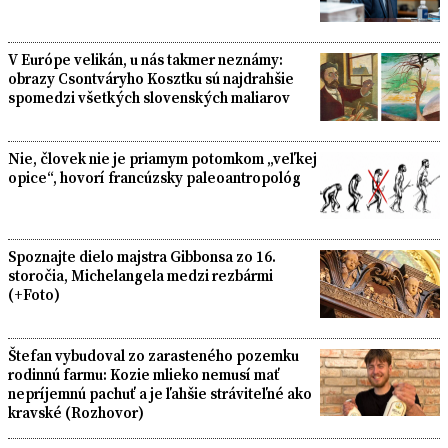
V Európe velikán, u nás takmer neznámy:
obrazy Csontváryho Kosztku sú najdrahšie
spomedzi všetkých slovenských maliarov
Nie, človek nie je priamym potomkom „veľkej
opice“, hovorí francúzsky paleoantropológ
Spoznajte dielo majstra Gibbonsa zo 16.
storočia, Michelangela medzi rezbármi
(+Foto)
Štefan vybudoval zo zarasteného pozemku
rodinnú farmu: Kozie mlieko nemusí mať
nepríjemnú pachuť a je ľahšie stráviteľné ako
kravské (Rozhovor)