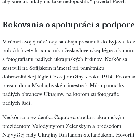
aby sme už nikdy nič také nedopustili,“ povedal Pavel.
Rokovania o spolupráci a podpore
V rámci svojej návštevy sa obaja presunuli do Kyjeva, kde
položili kvety k pamätníku československej légie a k múru
s fotografiami padlých ukrajinských hrdinov. Neskôr sa
zastavili na Sofijskom námestí pri pamätníku
dobrovoľníckej légie Českej družiny z roku 1914. Potom sa
presunuli na Mychajlivské námestie k Múru pamiatky
padlých obrancov Ukrajiny, na ktorom sú fotografie
padlých ľudí.
Neskôr sa prezidentka Čaputová stretla s ukrajinským
prezidentom Volodymyrom Zelenskym a predsedom
Najvyššej rady Ukrajiny Ruslanom Stefančukom. Hovorili