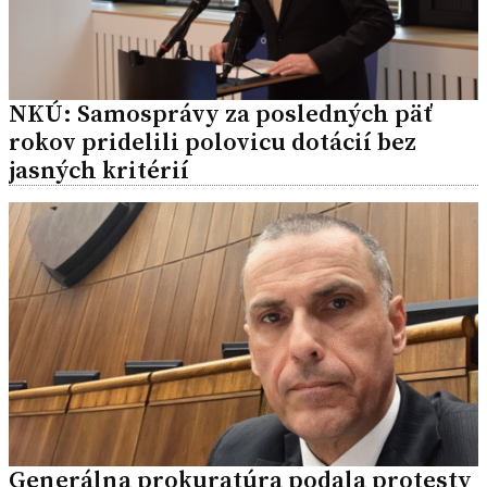
NKÚ: Samosprávy za posledných päť
rokov pridelili polovicu dotácií bez
jasných kritérií
Generálna prokuratúra podala protesty