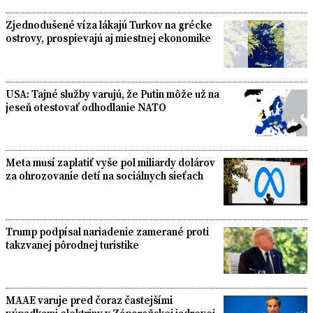
Zjednodušené víza lákajú Turkov na grécke
ostrovy, prospievajú aj miestnej ekonomike
USA: Tajné služby varujú, že Putin môže už na
jeseň otestovať odhodlanie NATO
Meta musí zaplatiť vyše pol miliardy dolárov
za ohrozovanie detí na sociálnych sieťach
Trump podpísal nariadenie zamerané proti
takzvanej pôrodnej turistike
MAAE varuje pred čoraz častejšími