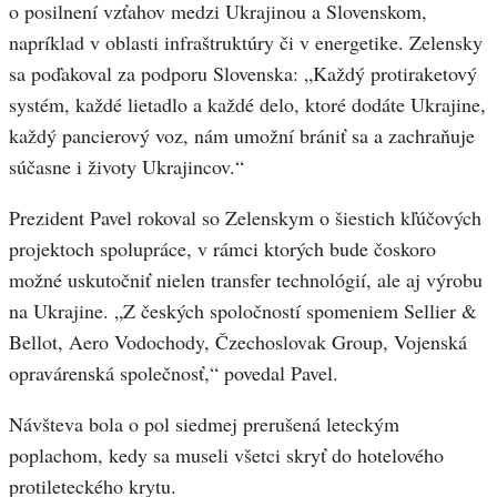
o posilnení vzťahov medzi Ukrajinou a Slovenskom,
napríklad v oblasti infraštruktúry či v energetike. Zelensky
sa poďakoval za podporu Slovenska: „Každý protiraketový
systém, každé lietadlo a každé delo, ktoré dodáte Ukrajine,
každý pancierový voz, nám umožní brániť sa a zachraňuje
súčasne i životy Ukrajincov.“
Prezident Pavel rokoval so Zelenskym o šiestich kľúčových
projektoch spolupráce, v rámci ktorých bude čoskoro
možné uskutočniť nielen transfer technológií, ale aj výrobu
na Ukrajine. „Z českých spoločností spomeniem Sellier &
Bellot, Aero Vodochody, Čzechoslovak Group, Vojenská
opravárenská společnosť,“ povedal Pavel.
Návšteva bola o pol siedmej prerušená leteckým
poplachom, kedy sa museli všetci skryť do hotelového
protileteckého krytu.