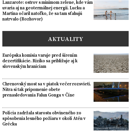
Lanzarote: ostrov s minimom zelene, kde vám
uvaria aj na geotermálnej energii. Lucku a
Martina očaril natoľko, že sa tam sťahujú
natrvalo (Rozhovor)
AKTUALITY
Európska komisia varuje pred šírením
dezertifikácie. Riziko sa približuje aj k
slovenským hraniciam
Chrenovský most sa v piatok večer rozsvieti.
Nitra si tak pripomenie obete
prenasledovania Falun Gongu v Číne
Polícia zadržala starostu obvineného zo
spôsobenia lesného požiaru v okolí Atén v
Grécku