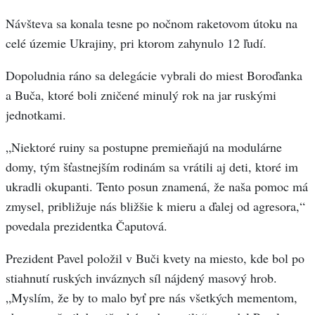
Návšteva sa konala tesne po nočnom raketovom útoku na
celé územie Ukrajiny, pri ktorom zahynulo 12 ľudí.
Dopoludnia ráno sa delegácie vybrali do miest Boroďanka
a Buča, ktoré boli zničené minulý rok na jar ruskými
jednotkami.
„Niektoré ruiny sa postupne premieňajú na modulárne
domy, tým šťastnejším rodinám sa vrátili aj deti, ktoré im
ukradli okupanti. Tento posun znamená, že naša pomoc má
zmysel, približuje nás bližšie k mieru a ďalej od agresora,“
povedala prezidentka Čaputová.
Prezident Pavel položil v Buči kvety na miesto, kde bol po
stiahnutí ruských inváznych síl nájdený masový hrob.
„Myslím, že by to malo byť pre nás všetkých mementom,