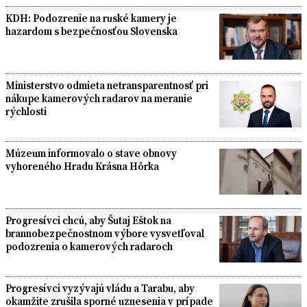
KDH: Podozrenie na ruské kamery je
hazardom s bezpečnosťou Slovenska
Ministerstvo odmieta netransparentnosť pri
nákupe kamerových radarov na meranie
rýchlosti
Múzeum informovalo o stave obnovy
vyhoreného Hradu Krásna Hôrka
Progresívci chcú, aby Šutaj Eštok na
brannobezpečnostnom výbore vysvetľoval
podozrenia o kamerových radaroch
Progresívci vyzývajú vládu a Tarabu, aby
okamžite zrušila sporné uznesenia v prípade