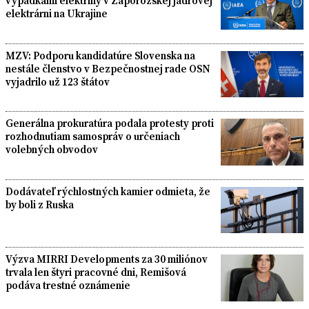
výpadkami elektriny v Záporožskej jadrovej
elektrárni na Ukrajine
MZV: Podporu kandidatúre Slovenska na
nestále členstvo v Bezpečnostnej rade OSN
vyjadrilo už 123 štátov
Generálna prokuratúra podala protesty proti
rozhodnutiam samospráv o určeniach
volebných obvodov
Dodávateľ rýchlostných kamier odmieta, že
by boli z Ruska
Výzva MIRRI Developments za 30 miliónov
trvala len štyri pracovné dni, Remišová
podáva trestné oznámenie