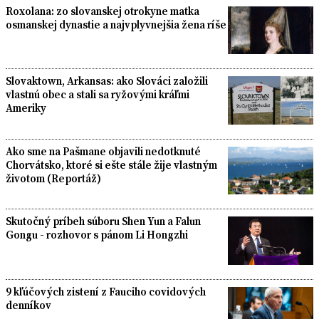
Roxolana: zo slovanskej otrokyne matka
osmanskej dynastie a najvplyvnejšia žena ríše
Slovaktown, Arkansas: ako Slováci založili
vlastnú obec a stali sa ryžovými kráľmi
Ameriky
Ako sme na Pašmane objavili nedotknuté
Chorvátsko, ktoré si ešte stále žije vlastným
životom (Reportáž)
Skutočný príbeh súboru Shen Yun a Falun
Gongu - rozhovor s pánom Li Hongzhi
9 kľúčových zistení z Fauciho covidových
denníkov