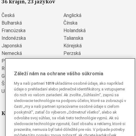
36 krajín, 23 jazykov
Česká
Anglická
Bulharská
Čínska
Francúzska
Holandská
Indonézska
Talianska
Japonská
Kórejská
Nemecká
Perzská
Poľská
Portugalská
Rumunská
Ruská
Záleží nám na ochrane vášho súkromia
Grécka
Španielska
Švédska
Turecká
My a naši partneri
1019
ukladáme osobné údaje, ako napríklad
údaje o prehliadaní alebo jedinečné identifikátory, a vstupujeme
Ukrajinská
Vietnamská
do nich vo vašom zariadení. Ak zvolíte „Súhlasím“, zapnú sa
sledovacie technológie na podporu účelov, ktoré sa zobrazujú v
časti „my a naši partneri spracúvame osobné údaje s cieľom
Kde nás nájdete
poskytnúť“, zatiaľ čo výberom „Odmetnuť všetko“, alebo ak
odvoláte svoj súhlas, sa však tieto technológie vypnú. Ak sú
sledovacie technológie vypnuté, časť obsahu a reklamy, ktoré si
Facebook
prezeráte, nemusia byť také dôležité pre vás. V prípade potreby
Instagram
môžete túto ponuku znova zobraziť, ak chcete kedykoľvek