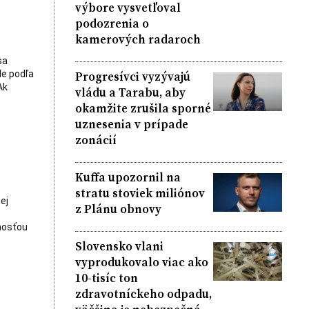
výbore vysvetľoval
podozrenia o
kamerových radaroch
sa
Progresívci vyzývajú
de podľa
Ak
vládu a Tarabu, aby
okamžite zrušila sporné
uznesenia v prípade
zonácií
Kuffa upozornil na
stratu stoviek miliónov
ej
z Plánu obnovy
nosťou
Slovensko vlani
vyprodukovalo viac ako
10-tisíc ton
zdravotníckeho odpadu,