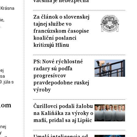
väčšina je nebezpečná
 Krásna
Za článok o slovenskej
ie,
tajnej službe vo
.
francúzskom časopise
koaliční poslanci
kritizujú Hlinu
PS: Nové rýchlostné
radary sú podľa
ej
progresívcov
 sa
pravdepodobne ruskej
. júla s
výroby
tnom
Čurillovci podali žalobu
na Kaliňáka za výroky o
mafii, pridal sa aj Lipšic
nej
y
Umelá inteligencia od