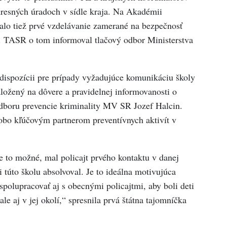
kresných úradoch v sídle kraja. Na Akadémii
valo tiež prvé vzdelávanie zamerané na bezpečnosť
y. TASR o tom informoval tlačový odbor Ministerstva
k dispozícii pre prípady vyžadujúce komunikáciu školy
aložený na dôvere a pravidelnej informovanosti o
 odboru prevencie kriminality MV SR Jozef Halcin.
dobo kľúčovým partnerom preventívnych aktivít v
e to možné, mal policajt prvého kontaktu v danej
i túto školu absolvoval. Je to ideálna motivujúca
 spolupracovať aj s obecnými policajtmi, aby boli deti
ale aj v jej okolí,“ spresnila prvá štátna tajomníčka