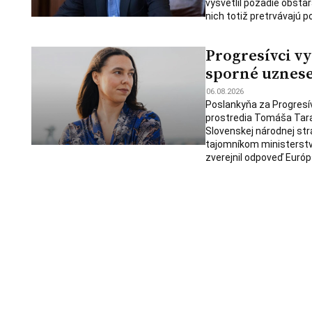
vysvetlil pozadie obsta
nich totiž pretrvávajú 
Progresívci vy
sporné uznese
06.08.2026
Poslankyňa za Progresí
prostredia Tomáša Tara
Slovenskej národnej st
tajomníkom ministerstva
zverejnil odpoveď Európs