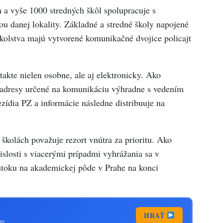
 a vyše 1000 stredných škôl spolupracuje s
ou danej lokality. Základné a stredné školy napojené
kolstva majú vytvorené komunikačné dvojice policajt
akte nielen osobne, ale aj elektronicky. Ako
ové adresy určené na komunikáciu výhradne s vedením
ezídia PZ a informácie následne distribuuje na
školách považuje rezort vnútra za prioritu. Ako
vislosti s viacerými prípadmi vyhrážania sa v
 útoku na akademickej pôde v Prahe na konci
HRAŤ
re