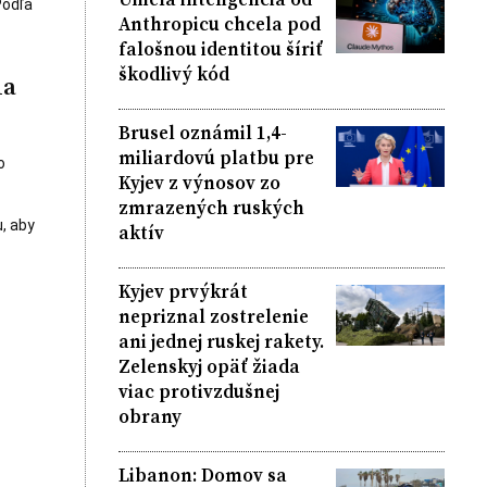
Podľa
Anthropicu chcela pod
falošnou identitou šíriť
škodlivý kód
la
Brusel oznámil 1,4-
miliardovú platbu pre
o
Kyjev z výnosov zo
zmrazených ruských
, aby
aktív
Kyjev prvýkrát
nepriznal zostrelenie
ani jednej ruskej rakety.
Zelenskyj opäť žiada
viac protivzdušnej
obrany
Libanon: Domov sa