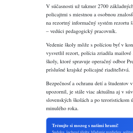
V súčasnosti už takmer 2700 základných
policajtmi s miestnou a osobnou znalosť
na rezortný informačný systém rezortu š
– vedúci pedagogický pracovník.
Vedenie školy môže s políciou byť v kont
vysvetlil rezort, polícia zriadila mail
školy, ktoré spravuje operačný odbor Pr
príslušné krajské policajné riaditeľstvá.
Bezpečnosť a ochranu detí a študentov v 
upozornil, je stále viac aktuálna aj v sú
slovenských školách a po teroristickom
minulého roka.
Trénujte si mozog s našimi hrami!
Sudoku, šachové úlohy, hľadanie rozdielov, solitai