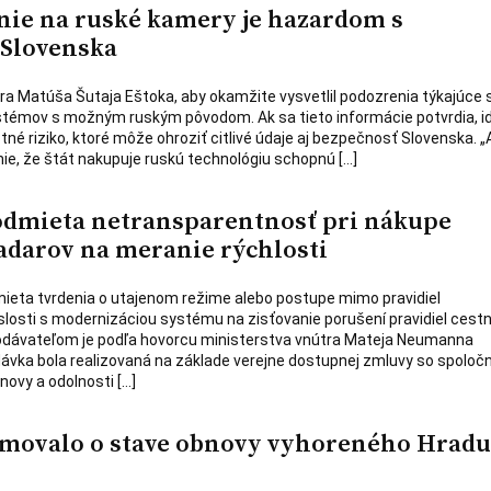
ie na ruské kamery je hazardom s
 Slovenska
ra Matúša Šutaja Eštoka, aby okamžite vysvetlil podozrenia týkajúce 
émov s možným ruským pôvodom. Ak sa tieto informácie potvrdia, i
é riziko, ktoré môže ohroziť citlivé údaje aj bezpečnosť Slovenska. „
ie, že štát nakupuje ruskú technológiu schopnú […]
odmieta netransparentnosť pri nákupe
darov na meranie rýchlosti
mieta tvrdenia o utajenom režime alebo postupe mimo pravidiel
slosti s modernizáciou systému na zisťovanie porušení pravidiel cestn
dávateľom je podľa hovorcu ministerstva vnútra Mateja Neumanna
dávka bola realizovaná na základe verejne dostupnej zmluvy so spoloč
bnovy a odolnosti […]
movalo o stave obnovy vyhoreného Hradu