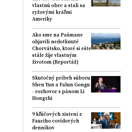
vlastnú obec a stali sa
ryžovými kráľmi
Ameriky
Ako sme na Pašmane
objavili nedotknuté
Chorvátsko, ktoré si ešte
stále žije vlastným
životom (Reportáž)
Skutočný príbeh súboru
Shen Yun a Falun Gongu
- rozhovor s pánom Li
Hongzhi
9 kľúčových zistení z
Fauciho covidových
denníkov