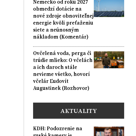
Nemecko od roku 2027
obmedzí dotácie na
nové zdroje obnoviteľnej
energie kvôli preťaženiu
siete a neúnosným
nákladom (Komentár)
Ovčelená voda, perga či
trúdie mlieko: O včelách
a ich daroch stále
nevieme všetko, hovorí
včelár Ľudovít
Augustinek (Rozhovor)
AKTUALITY
KDH: Podozrenie na
ruské kamery je