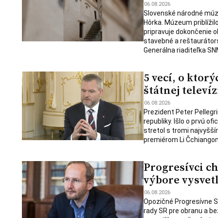
06.08.2026
Slovenské národné múz
Hôrka. Múzeum priblížil
pripravuje dokončenie o
stavebné a reštaurátors
Generálna riaditeľka SN
5 vecí, o ktor
štátnej televíz
06.08.2026
Prezident Peter Pellegri
republiky. Išlo o prvú o
stretol s tromi najvyšší
premiérom Li Čchiangom
Progresívci c
výbore vysvet
06.08.2026
Opozičné Progresívne Sl
rady SR pre obranu a be