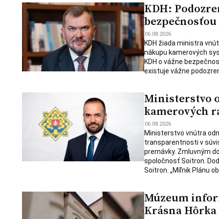
KDH: Podozren
bezpečnosťou
06.08.2026
KDH žiada ministra vnút
nákupu kamerových syst
KDH o vážne bezpečnostn
existuje vážne podozren
Ministerstvo 
kamerových ra
06.08.2026
Ministerstvo vnútra od
transparentnosti v súvi
premávky. Zmluvným do
spoločnosť Soitron. Do
Soitron. „Míľnik Plánu o
Múzeum infor
Krásna Hôrka