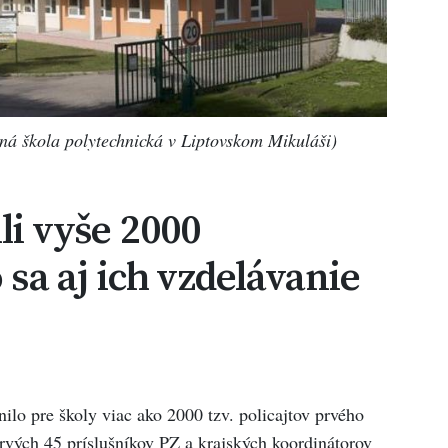
ná škola polytechnická v Liptovskom Mikuláši)
li vyše 2000
o sa aj ich vzdelávanie
ilo pre školy viac ako 2000 tzv. policajtov prvého
rvých 45 príslušníkov PZ a krajských koordinátorov