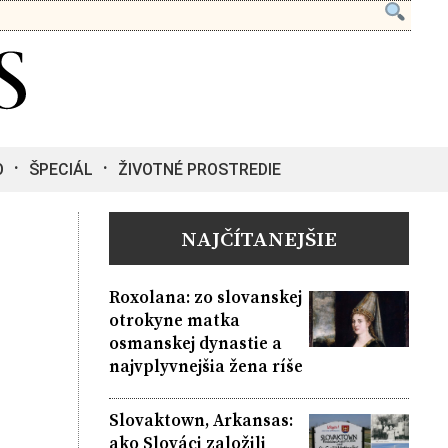
O
ŠPECIÁL
ŽIVOTNÉ PROSTREDIE
NAJČÍTANEJŠIE
Roxolana: zo slovanskej
otrokyne matka
osmanskej dynastie a
najvplyvnejšia žena ríše
Slovaktown, Arkansas:
ako Slováci založili