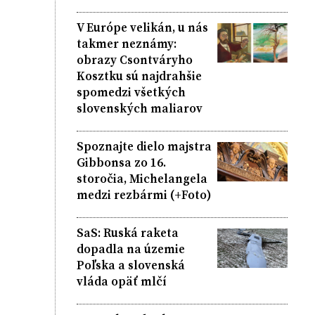
V Európe velikán, u nás
takmer neznámy:
obrazy Csontváryho
Kosztku sú najdrahšie
spomedzi všetkých
slovenských maliarov
Spoznajte dielo majstra
Gibbonsa zo 16.
storočia, Michelangela
medzi rezbármi (+Foto)
SaS: Ruská raketa
dopadla na územie
Poľska a slovenská
vláda opäť mlčí