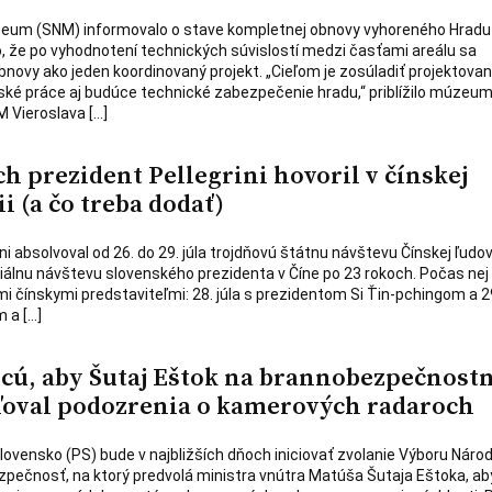
eum (SNM) informovalo o stave kompletnej obnovy vyhoreného Hradu
o, že po vyhodnotení technických súvislostí medzi časťami areálu sa
bnovy ako jeden koordinovaný projekt. „Cieľom je zosúladiť projektovan
ké práce aj budúce technické zabezpečenie hradu,“ priblížilo múzeum
M Vieroslava […]
ých prezident Pellegrini hovoril v čínskej
ii (a čo treba dodať)
ni absolvoval od 26. do 29. júla trojdňovú štátnu návštevu Čínskej ľudov
ficiálnu návštevu slovenského prezidenta v Číne po 23 rokoch. Počas nej
mi čínskymi predstaviteľmi: 28. júla s prezidentom Si Ťin-pchingom a 29
 a […]
hcú, aby Šutaj Eštok na brannobezpečnos
ľoval podozrenia o kamerových radaroch
ovensko (PS) bude v najbližších dňoch iniciovať zvolanie Výboru Národ
zpečnosť, na ktorý predvolá ministra vnútra Matúša Šutaja Eštoka, ab