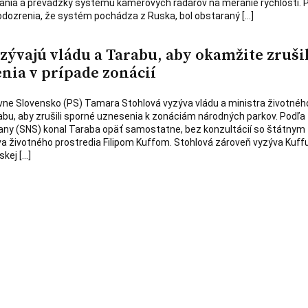
rania a prevádzky systému kamerových radarov na meranie rýchlosti. 
podozrenia, že systém pochádza z Ruska, bol obstaraný […]
zývajú vládu a Tarabu, aby okamžite zruši
nia v prípade zonácií
vne Slovensko (PS) Tamara Stohlová vyzýva vládu a ministra životnéh
bu, aby zrušili sporné uznesenia k zonáciám národných parkov. Podľa
rany (SNS) konal Taraba opäť samostatne, bez konzultácií so štátnym
 životného prostredia Filipom Kuffom. Stohlová zároveň vyzýva Kuffu
kej […]