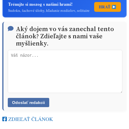
Trénujte si mozog s našimi hrami!
HRAŤ
Sudoku, šachové úlohy, hľadanie rozdielov, solitaire
Aký dojem vo vás zanechal tento
článok? Zdieľajte s nami vaše
myšlienky.
ZDIEĽAŤ ČLÁNOK