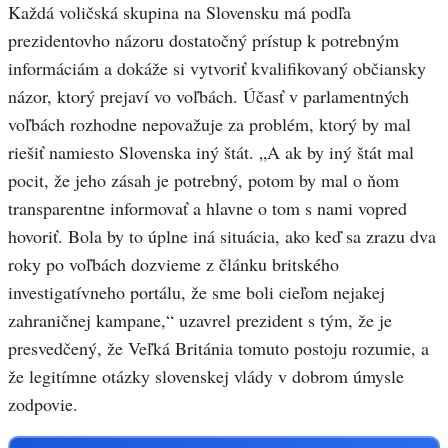
Každá voličská skupina na Slovensku má podľa
prezidentovho názoru dostatočný prístup k potrebným
informáciám a dokáže si vytvoriť kvalifikovaný občiansky
názor, ktorý prejaví vo voľbách. Účasť v parlamentných
voľbách rozhodne nepovažuje za problém, ktorý by mal
riešiť namiesto Slovenska iný štát. „A ak by iný štát mal
pocit, že jeho zásah je potrebný, potom by mal o ňom
transparentne informovať a hlavne o tom s nami vopred
hovoriť. Bola by to úplne iná situácia, ako keď sa zrazu dva
roky po voľbách dozvieme z článku britského
investigatívneho portálu, že sme boli cieľom nejakej
zahraničnej kampane,“ uzavrel prezident s tým, že je
presvedčený, že Veľká Británia tomuto postoju rozumie, a
že legitímne otázky slovenskej vlády v dobrom úmysle
zodpovie.