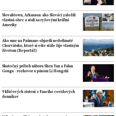
Slovaktown, Arkansas: ako Slováci založili
vlastnú obec a stali sa ryžovými kráľmi
Ameriky
Ako sme na Pašmane objavili nedotknuté
Chorvátsko, ktoré si ešte stále žije vlastným
životom (Reportáž)
Skutočný príbeh súboru Shen Yun a Falun
Gongu - rozhovor s pánom Li Hongzhi
9 kľúčových zistení z Fauciho covidových
denníkov