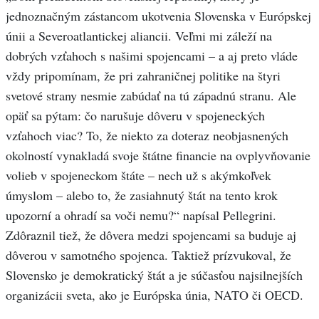
jednoznačným zástancom ukotvenia Slovenska v Európskej
únii a Severoatlantickej aliancii. Veľmi mi záleží na
dobrých vzťahoch s našimi spojencami – a aj preto vláde
vždy pripomínam, že pri zahraničnej politike na štyri
svetové strany nesmie zabúdať na tú západnú stranu. Ale
opäť sa pýtam: čo narušuje dôveru v spojeneckých
vzťahoch viac? To, že niekto za doteraz neobjasnených
okolností vynakladá svoje štátne financie na ovplyvňovanie
volieb v spojeneckom štáte – nech už s akýmkoľvek
úmyslom – alebo to, že zasiahnutý štát na tento krok
upozorní a ohradí sa voči nemu?“ napísal Pellegrini.
Zdôraznil tiež, že dôvera medzi spojencami sa buduje aj
dôverou v samotného spojenca. Taktiež prízvukoval, že
Slovensko je demokratický štát a je súčasťou najsilnejších
organizácii sveta, ako je Európska únia, NATO či OECD.