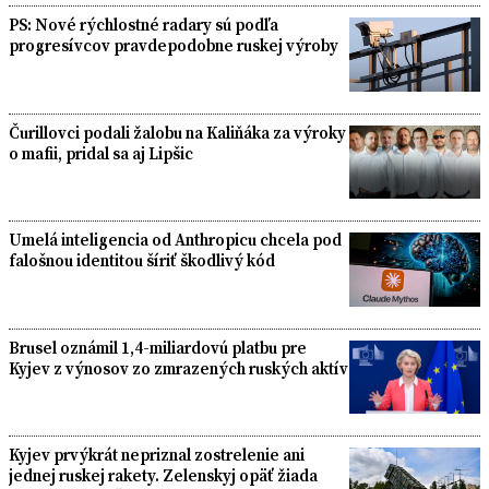
PS: Nové rýchlostné radary sú podľa
progresívcov pravdepodobne ruskej výroby
Čurillovci podali žalobu na Kaliňáka za výroky
o mafii, pridal sa aj Lipšic
Umelá inteligencia od Anthropicu chcela pod
falošnou identitou šíriť škodlivý kód
Brusel oznámil 1,4-miliardovú platbu pre
Kyjev z výnosov zo zmrazených ruských aktív
Kyjev prvýkrát nepriznal zostrelenie ani
jednej ruskej rakety. Zelenskyj opäť žiada