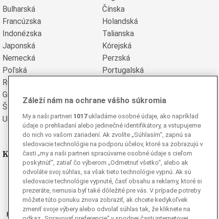
Bulharská
Čínska
Francúzska
Holandská
Indonézska
Talianska
Japonská
Kórejská
Nemecká
Perzská
Poľská
Portugalská
Rumunská
Ruská
Grécka
Španielska
Záleží nám na ochrane vášho súkromia
Švédska
Turecká
My a naši partneri
1017
ukladáme osobné údaje, ako napríklad
Ukrajinská
Vietnamská
údaje o prehliadaní alebo jedinečné identifikátory, a vstupujeme
do nich vo vašom zariadení. Ak zvolíte „Súhlasím“, zapnú sa
sledovacie technológie na podporu účelov, ktoré sa zobrazujú v
Kde nás nájdete
časti „my a naši partneri spracúvame osobné údaje s cieľom
poskytnúť“, zatiaľ čo výberom „Odmetnuť všetko“, alebo ak
odvoláte svoj súhlas, sa však tieto technológie vypnú. Ak sú
Facebook
sledovacie technológie vypnuté, časť obsahu a reklamy, ktoré si
Instagram
prezeráte, nemusia byť také dôležité pre vás. V prípade potreby
môžete túto ponuku znova zobraziť, ak chcete kedykoľvek
G
Ganjing
zmeniť svoje výbery alebo odvolať súhlas tak, že kliknete na
Youtube
odkaz „Spravovať preferencie“ v spodnej časti internetovej