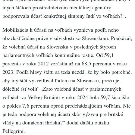
iných štátoch prostredníctvom mediálnej agentúry
podporovala účasť konkrétnej skupiny ľudí vo voľbách?“.
Mobilizácia k účasti na voľbách vyznieva podľa neho
obzvlášť čudne práve v súvislosti so Slovenskom. Poukázal,
že volebná účasť na Slovensku v posledných štyroch
parlamentných voľbách kontinuálne rastie. Od 59,1
percenta v roku 2012 vzrástla až na 68,5 percenta v roku
2023. Podľa hlavy štátu sa teda nezdá, že by bolo potrebné,
aby iný štát vysvetľoval ľuďom na Slovensku, prečo je
dôležité ísť voliť. „Zato volebná účasť v parlamentných
voľbách vo Veľkej Británii v roku 2024 bola 59,7 % a išlo
o pokles 7,6 percenta oproti predchádzajúcim voľbám. Nie
je teda podpora volebnej účasti skôr výzvou pre britské
vlády na domácom ihrisku?“ dodal ďalšiu otázku
Pellegrini.