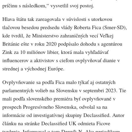
príčinu s následkom,“ vysvetlil svoj postoj.
Hlava štátu tak zareagovala v súvislosti s utorkovou
tlačovou besedou predsedu vlády Roberta Fica (Smer-SD),
kde tvrdil, že Ministerstvo zahraničných vecí Veľkej
Británie ešte v roku 2020 podpísalo dohodu s agentúrou
Zink za 10 miliónov libier, ktorá mala vyhľadávať
influencerov a aktivistov s cieľom ovplyvňovať dianie v
strednej a východnej Európe.
Ovplyvňovanie sa podľa Fica malo týkať aj ostatných
parlamentných volieb na Slovensku v septembri 2023. Tie
mali podľa slovenského premiéra byť ovplyvňované v
prospech Progresívneho Slovenska, odvolal sa na
informácie od investigatívnej skupiny Declassified. Autor
článku na stránke Declassified UK odmieta Ficove
tvrdenia. Informoval o tom Denník N. Ako periodikum