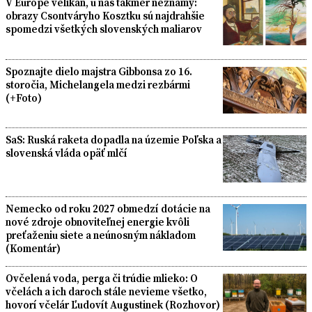
V Európe velikán, u nás takmer neznámy:
obrazy Csontváryho Kosztku sú najdrahšie
spomedzi všetkých slovenských maliarov
Spoznajte dielo majstra Gibbonsa zo 16.
storočia, Michelangela medzi rezbármi
(+Foto)
SaS: Ruská raketa dopadla na územie Poľska a
slovenská vláda opäť mlčí
Nemecko od roku 2027 obmedzí dotácie na
nové zdroje obnoviteľnej energie kvôli
preťaženiu siete a neúnosným nákladom
(Komentár)
Ovčelená voda, perga či trúdie mlieko: O
včelách a ich daroch stále nevieme všetko,
hovorí včelár Ľudovít Augustinek (Rozhovor)