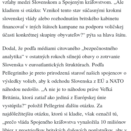
vzťahy medzi Slovenskom a Spojeným kráľovstvom. „Ale
kladiem si otázku: Vznikol tento stav súčasnými krokmi
slovenskej vlády alebo rozhodnutím britského kabinetu
financovať v iných štátoch kampane na podporu voličskej
účasti konkrétnej skupiny obyvateľov?“ pýta sa hlava štátu.
Dodal, že podľa médiami citovaného „bezpečnostného
analytika“ v ostatných rokoch silnejú obavy o zotrvanie
Slovenska v euroatlantických štruktúrach. Podľa
Pellegriniho je preto prirodzená starosť našich spojencov o
výsledky volieb, aby k odchodu Slovenska z EÚ a NATO
náhodou nedošlo. „A nie je to náhodou práve Veľká
Británia, ktorá zatiaľ ako jediná z Európskej únie
vystúpila?“ položil Pellegrini ďalšiu otázku. Za
najdôležitejšiu otázku, ktorú si kladie, však označil tú,
„prečo vláda Spojeného kráľovstva vynaložila 10 miliónov
libier z prostriedkov britských daňových poplatníkov, aby v