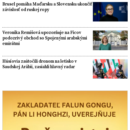
Brusel pomáha Maďarsku a Slovensku ukončiť
závislosť od ruskej ropy
Veronika Remišová upozorňuje na Ficov
podozrivý obchod so Spojenými arabskými
emirátmi
Húsíovia zaútočili dronom na letisko v
Saudskej Arábii, zasiahli hlavný radar