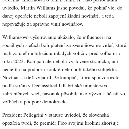
uviedlo, Martin Williams jasne povedal, že pokiaľ vie, do
danej operácie neboli zapojení žiadni novinári, a teda
nepovažuje za správne viniť novinárov.
Williamsovo vyšetrovanie ukázalo, že influenceri na
sociálnych sieťach boli platení za zverejňovanie videí, ktoré
mali za cieľ mobilizáciu mladých voličov pred voľbami v
roku 2023. Kampaň ale nebola vyslovene stranícka, ani
necielila na podporu konkrétneho politického subjektu.
Novinár sa tiež vyjadril, že kampaň, ktorú sponzorovalo
podľa stránky Declassified UK britské ministerstvo
zahraničných vecí, navonok pôsobila ako výzva k účasti vo
voľbách a podpore demokracie.
Prezident Pellegrini v statuse uviedol, že slovenská
opozícia tvrdí, že premiér Fico svojimi krokmi zhoršuje