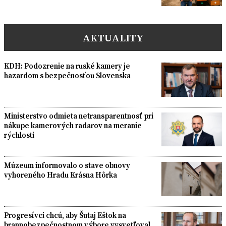
AKTUALITY
KDH: Podozrenie na ruské kamery je
hazardom s bezpečnosťou Slovenska
Ministerstvo odmieta netransparentnosť pri
nákupe kamerových radarov na meranie
rýchlosti
Múzeum informovalo o stave obnovy
vyhoreného Hradu Krásna Hôrka
Progresívci chcú, aby Šutaj Eštok na
brannobezpečnostnom výbore vysvetľoval