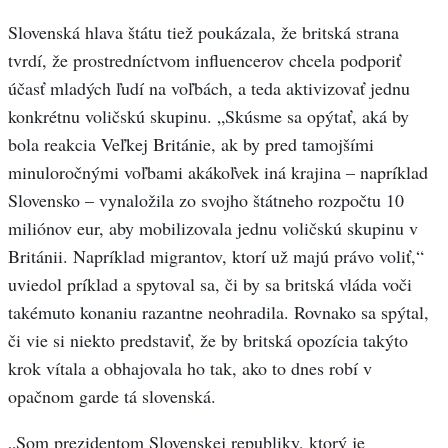
Slovenská hlava štátu tiež poukázala, že britská strana
tvrdí, že prostredníctvom influencerov chcela podporiť
účasť mladých ľudí na voľbách, a teda aktivizovať jednu
konkrétnu voličskú skupinu. „Skúsme sa opýtať, aká by
bola reakcia Veľkej Británie, ak by pred tamojšími
minuloročnými voľbami akákoľvek iná krajina – napríklad
Slovensko – vynaložila zo svojho štátneho rozpočtu 10
miliónov eur, aby mobilizovala jednu voličskú skupinu v
Británii. Napríklad migrantov, ktorí už majú právo voliť,“
uviedol príklad a spytoval sa, či by sa britská vláda voči
takémuto konaniu razantne neohradila. Rovnako sa spýtal,
či vie si niekto predstaviť, že by britská opozícia takýto
krok vítala a obhajovala ho tak, ako to dnes robí v
opačnom garde tá slovenská.
„Som prezidentom Slovenskej republiky, ktorý je