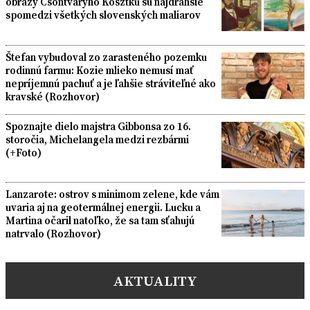
obrazy Csontváryho Kosztku sú najdrahšie
spomedzi všetkých slovenských maliarov
Štefan vybudoval zo zarasteného pozemku
rodinnú farmu: Kozie mlieko nemusí mať
nepríjemnú pachuť a je ľahšie stráviteľné ako
kravské (Rozhovor)
Spoznajte dielo majstra Gibbonsa zo 16.
storočia, Michelangela medzi rezbármi
(+Foto)
Lanzarote: ostrov s minimom zelene, kde vám
uvaria aj na geotermálnej energii. Lucku a
Martina očaril natoľko, že sa tam sťahujú
natrvalo (Rozhovor)
AKTUALITY