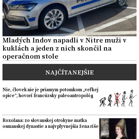
Mladých Indov napadli v Nitre muži v
kuklách a jeden z nich skončil na
operačnom stole
NAJČÍTANEJŠIE
Nie, človek nie je priamym potomkom „veľkej
opice“, hovorí francúzsky paleoantropológ
Roxolana: zo slovanskej otrokyne matka
osmanskej dynastie a najvplyvnejšia žena ríše