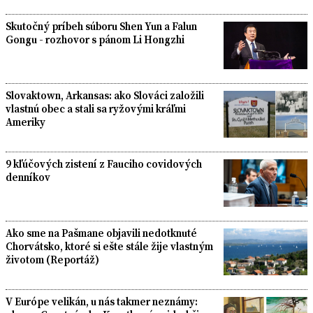
Skutočný príbeh súboru Shen Yun a Falun
Gongu - rozhovor s pánom Li Hongzhi
Slovaktown, Arkansas: ako Slováci založili
vlastnú obec a stali sa ryžovými kráľmi
Ameriky
9 kľúčových zistení z Fauciho covidových
denníkov
Ako sme na Pašmane objavili nedotknuté
Chorvátsko, ktoré si ešte stále žije vlastným
životom (Reportáž)
V Európe velikán, u nás takmer neznámy: