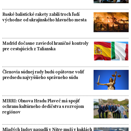
Ruské balistické rakety zabili troch ľudí
východne od ukrajinského hlavného mesta
Madrid dočasne zaviedol hraničné kontroly
pre cestujúcich z Talianska
Členovia súdnej rady budú opätovne voliť
predsedu najvyššieho správneho súdu
MIRRI: Obnova Hradu Plaveč má spojiť
ochranu kultúrneho dedičstva s rozvojom
regiónov
Mladých Indov napadli v Nitre muži v kuklách