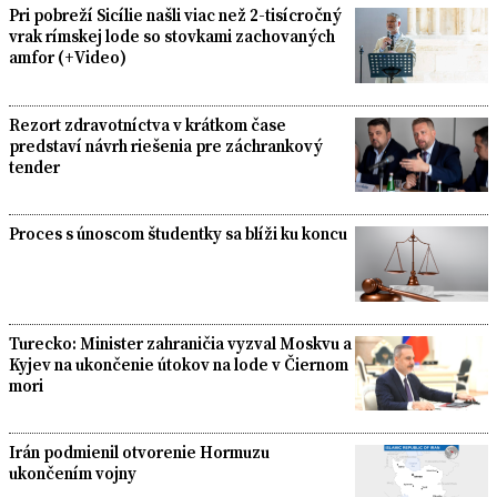
Pri pobreží Sicílie našli viac než 2-tisícročný
vrak rímskej lode so stovkami zachovaných
amfor (+Video)
Rezort zdravotníctva v krátkom čase
predstaví návrh riešenia pre záchrankový
tender
Proces s únoscom študentky sa blíži ku koncu
Turecko: Minister zahraničia vyzval Moskvu a
Kyjev na ukončenie útokov na lode v Čiernom
mori
Irán podmienil otvorenie Hormuzu
ukončením vojny