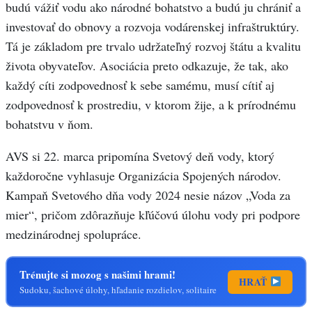
budú vážiť vodu ako národné bohatstvo a budú ju chrániť a
investovať do obnovy a rozvoja vodárenskej infraštruktúry.
Tá je základom pre trvalo udržateľný rozvoj štátu a kvalitu
života obyvateľov. Asociácia preto odkazuje, že tak, ako
každý cíti zodpovednosť k sebe samému, musí cítiť aj
zodpovednosť k prostrediu, v ktorom žije, a k prírodnému
bohatstvu v ňom.
AVS si 22. marca pripomína Svetový deň vody, ktorý
každoročne vyhlasuje Organizácia Spojených národov.
Kampaň Svetového dňa vody 2024 nesie názov „Voda za
mier“, pričom zdôrazňuje kľúčovú úlohu vody pri podpore
medzinárodnej spolupráce.
Trénujte si mozog s našimi hrami!
HRAŤ
Sudoku, šachové úlohy, hľadanie rozdielov, solitaire