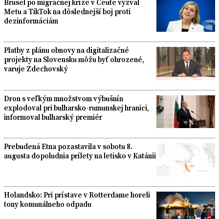
Brusel po migračnej kríze v Ceute vyzval
Metu a TikTok na dôslednejší boj proti
dezinformáciám
Platby z plánu obnovy na digitalizačné
projekty na Slovensku môžu byť ohrozené,
varuje Zdechovský
Dron s veľkým množstvom výbušnín
explodoval pri bulharsko-rumunskej hranici,
informoval bulharský premiér
Prebudená Etna pozastavila v sobotu 8.
augusta dopoludnia prílety na letisko v Katánii
Holandsko: Pri prístave v Rotterdame horeli
tony komunálneho odpadu