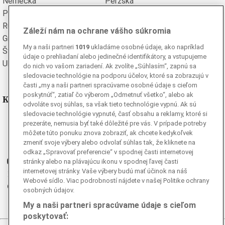
Nemecká
Perzská
Poľská
Portugalská
Rumunská
Ruská
Záleží nám na ochrane vášho súkromia
Grécka
Španielska
My a naši partneri
1019
ukladáme osobné údaje, ako napríklad
Švédska
Turecká
údaje o prehliadaní alebo jedinečné identifikátory, a vstupujeme
Ukrajinská
Vietnamská
do nich vo vašom zariadení. Ak zvolíte „Súhlasím“, zapnú sa
sledovacie technológie na podporu účelov, ktoré sa zobrazujú v
časti „my a naši partneri spracúvame osobné údaje s cieľom
poskytnúť“, zatiaľ čo výberom „Odmetnuť všetko“, alebo ak
Kde nás nájdete
odvoláte svoj súhlas, sa však tieto technológie vypnú. Ak sú
sledovacie technológie vypnuté, časť obsahu a reklamy, ktoré si
Facebook
prezeráte, nemusia byť také dôležité pre vás. V prípade potreby
môžete túto ponuku znova zobraziť, ak chcete kedykoľvek
Instagram
zmeniť svoje výbery alebo odvolať súhlas tak, že kliknete na
G
Ganjing
odkaz „Spravovať preferencie“ v spodnej časti internetovej
Youtube
stránky alebo na plávajúcu ikonu v spodnej ľavej časti
internetovej stránky. Vaše výbery budú mať účinok na náš
Twitter
Webové sídlo. Viac podrobností nájdete v našej Politike ochrany
Telegram
osobných údajov.
RSS
My a naši partneri spracúvame údaje s cieľom
poskytovať: