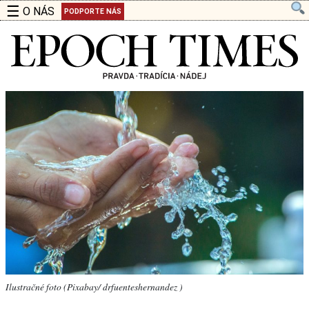
☰
O NÁS
PODPORTE NÁS
Ilustračné foto (Pixabay/ drfuenteshernandez )