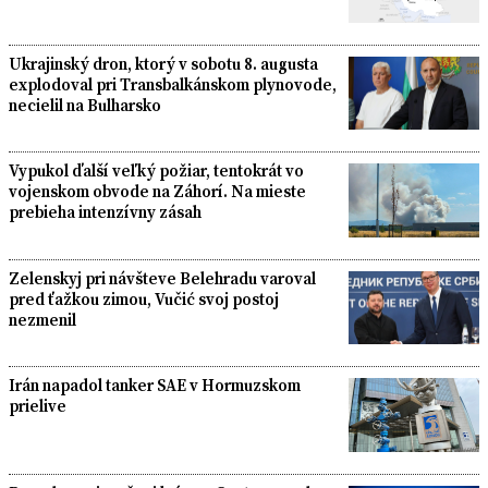
Ukrajinský dron, ktorý v sobotu 8. augusta
explodoval pri Transbalkánskom plynovode,
necielil na Bulharsko
Vypukol ďalší veľký požiar, tentokrát vo
vojenskom obvode na Záhorí. Na mieste
prebieha intenzívny zásah
Zelenskyj pri návšteve Belehradu varoval
pred ťažkou zimou, Vučić svoj postoj
nezmenil
Irán napadol tanker SAE v Hormuzskom
prielive