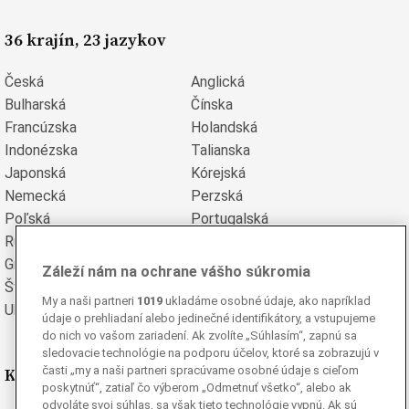
36 krajín, 23 jazykov
Česká
Anglická
Bulharská
Čínska
Francúzska
Holandská
Indonézska
Talianska
Japonská
Kórejská
Nemecká
Perzská
Poľská
Portugalská
Rumunská
Ruská
Grécka
Španielska
Záleží nám na ochrane vášho súkromia
Švédska
Turecká
My a naši partneri
1019
ukladáme osobné údaje, ako napríklad
Ukrajinská
Vietnamská
údaje o prehliadaní alebo jedinečné identifikátory, a vstupujeme
do nich vo vašom zariadení. Ak zvolíte „Súhlasím“, zapnú sa
sledovacie technológie na podporu účelov, ktoré sa zobrazujú v
časti „my a naši partneri spracúvame osobné údaje s cieľom
Kde nás nájdete
poskytnúť“, zatiaľ čo výberom „Odmetnuť všetko“, alebo ak
odvoláte svoj súhlas, sa však tieto technológie vypnú. Ak sú