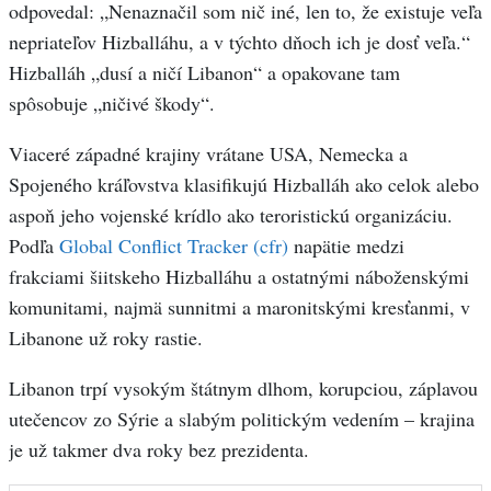
odpovedal: „Nenaznačil som nič iné, len to, že existuje veľa
nepriateľov Hizballáhu, a v týchto dňoch ich je dosť veľa.“
Hizballáh „dusí a ničí Libanon“ a opakovane tam
spôsobuje „ničivé škody“.
Viaceré západné krajiny vrátane USA, Nemecka a
Spojeného kráľovstva klasifikujú Hizballáh ako celok alebo
aspoň jeho vojenské krídlo ako teroristickú organizáciu.
Podľa
Global Conflict Tracker (cfr)
napätie medzi
frakciami šiitskeho Hizballáhu a ostatnými náboženskými
komunitami, najmä sunnitmi a maronitskými kresťanmi, v
Libanone už roky rastie.
Libanon trpí vysokým štátnym dlhom, korupciou, záplavou
utečencov zo Sýrie a slabým politickým vedením – krajina
je už takmer dva roky bez prezidenta.