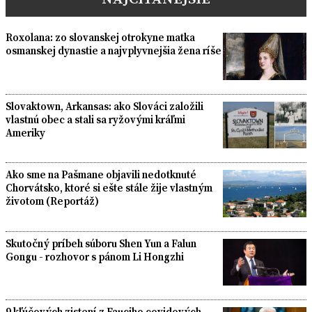
Roxolana: zo slovanskej otrokyne matka
osmanskej dynastie a najvplyvnejšia žena ríše
Slovaktown, Arkansas: ako Slováci založili
vlastnú obec a stali sa ryžovými kráľmi
Ameriky
Ako sme na Pašmane objavili nedotknuté
Chorvátsko, ktoré si ešte stále žije vlastným
životom (Reportáž)
Skutočný príbeh súboru Shen Yun a Falun
Gongu - rozhovor s pánom Li Hongzhi
9 kľúčových zistení z Fauciho covidových