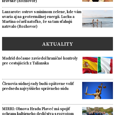
kravské (Rozhovor)
Lanzarote: ostrov s minimom zelene, kde vám
uvaria aj na geotermálnej energii. Lucku a
Martina očaril natoľko, že sa tam sťahujú
natrvalo (Rozhovor)
AKTUALITY
Madrid dočasne zaviedol hraničné kontroly
pre cestujúcich z Talianska
Členovia súdnej rady budú opätovne voliť
predsedu najvyššieho správneho súdu
MIRRI: Obnova Hradu Plaveč má spojiť
ochranu kultúrneho dedičstva s rozvojom