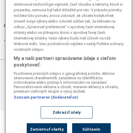
Facebook
sledovacie technológie vypnuté, časť obsahu a reklamy, ktoré si
Instagram
prezeráte, nemusia byť také dôležité pre vás. V prípade potreby
môžete túto ponuku znova zobraziť, ak chcete kedykoľvek
G
Ganjing
zmeniť svoje výbery alebo odvolať súhlas tak, že kliknete na
Youtube
odkaz „Spravovať preferencie“ v spodnej časti internetovej
stránky alebo na plávajúcu ikonu v spodnej ľavej časti
Twitter
internetovej stránky. Vaše výbery budú mať účinok na náš
Telegram
Webové sídlo. Viac podrobností nájdete v našej Politike ochrany
RSS
osobných údajov.
My a naši partneri spracúvame údaje s cieľom
poskytovať:
© 2026 Epoch Times Slovensko
Používanie presných údajov o geografickej polohe. Aktívne
skenovanie charakteristík zariadenia na identifikáciu.
Uchovávanie alebo prístup k informáciám na zariadení.
Všetky práva vyhradené. Publikovanie alebo ďalšie šírenie
Personalizovaná reklama a obsah, meranie reklamy a obsahu,
správ a fotografií zo zdrojov TASR je bez
prieskum cieľových skupín a vývoj služieb.
predchádzajúceho písomného súhlasu TASR porušením
Zoznam partnerov (dodávateľov)
autorského zákona.
Zobraziť účely
Zamietnuť všetky
Súhlasím