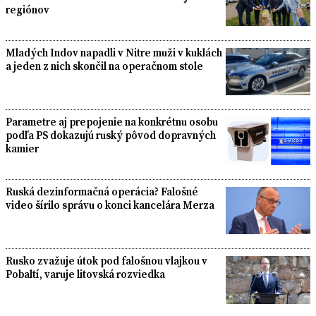
regiónov
Mladých Indov napadli v Nitre muži v kuklách
a jeden z nich skončil na operačnom stole
Parametre aj prepojenie na konkrétnu osobu
podľa PS dokazujú ruský pôvod dopravných
kamier
Ruská dezinformačná operácia? Falošné
video šírilo správu o konci kancelára Merza
Rusko zvažuje útok pod falošnou vlajkou v
Pobaltí, varuje litovská rozviedka