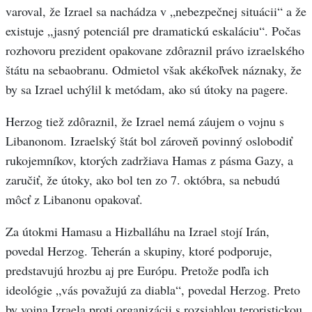
varoval, že Izrael sa nachádza v „nebezpečnej situácii“ a že
existuje „jasný potenciál pre dramatickú eskaláciu“. Počas
rozhovoru prezident opakovane zdôraznil právo izraelského
štátu na sebaobranu. Odmietol však akékoľvek náznaky, že
by sa Izrael uchýlil k metódam, ako sú útoky na pagere.
Herzog tiež zdôraznil, že Izrael nemá záujem o vojnu s
Libanonom. Izraelský štát bol zároveň povinný oslobodiť
rukojemníkov, ktorých zadržiava Hamas z pásma Gazy, a
zaručiť, že útoky, ako bol ten zo 7. októbra, sa nebudú
môcť z Libanonu opakovať.
Za útokmi Hamasu a Hizballáhu na Izrael stojí Irán,
povedal Herzog. Teherán a skupiny, ktoré podporuje,
predstavujú hrozbu aj pre Európu. Pretože podľa ich
ideológie „vás považujú za diabla“, povedal Herzog. Preto
by vojna Izraela proti organizácii s rozsiahlou teroristickou