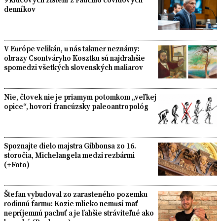
denníkov
V Európe velikán, u nás takmer neznámy:
obrazy Csontváryho Kosztku sú najdrahšie
spomedzi všetkých slovenských maliarov
Nie, človek nie je priamym potomkom „veľkej
opice“, hovorí francúzsky paleoantropológ
Spoznajte dielo majstra Gibbonsa zo 16.
storočia, Michelangela medzi rezbármi
(+Foto)
Štefan vybudoval zo zarasteného pozemku
rodinnú farmu: Kozie mlieko nemusí mať
nepríjemnú pachuť a je ľahšie stráviteľné ako