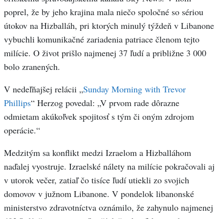
poprel, že by jeho krajina mala niečo spoločné so sériou
útokov na Hizballáh, pri ktorých minulý týždeň v Libanone
vybuchli komunikačné zariadenia patriace členom tejto
milície. O život prišlo najmenej 37 ľudí a približne 3 000
bolo zranených.
V nedeľňajšej relácii „
Sunday Morning with Trevor
Phillips
“ Herzog povedal: „V prvom rade dôrazne
odmietam akúkoľvek spojitosť s tým či oným zdrojom
operácie.“
Medzitým sa konflikt medzi Izraelom a Hizballáhom
naďalej vyostruje. Izraelské nálety na milície pokračovali aj
v utorok večer, zatiaľ čo tisíce ľudí utiekli zo svojich
domovov v južnom Libanone. V pondelok libanonské
ministerstvo zdravotníctva oznámilo, že zahynulo najmenej