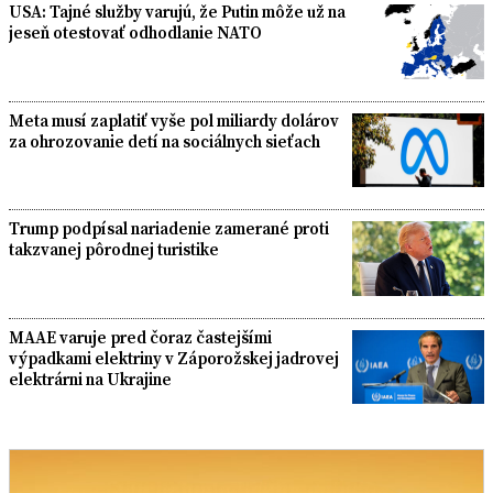
USA: Tajné služby varujú, že Putin môže už na
jeseň otestovať odhodlanie NATO
Meta musí zaplatiť vyše pol miliardy dolárov
za ohrozovanie detí na sociálnych sieťach
Trump podpísal nariadenie zamerané proti
takzvanej pôrodnej turistike
MAAE varuje pred čoraz častejšími
výpadkami elektriny v Záporožskej jadrovej
elektrárni na Ukrajine