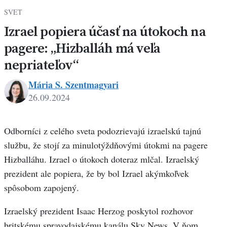
SVET
Izrael popiera účasť na útokoch na
pagere: „Hizballáh má veľa
nepriateľov“
Mária S. Szentmagyari
26.09.2024
Maria
Szentmagyari
Odborníci z celého sveta podozrievajú izraelskú tajnú
službu, že stojí za minulotýždňovými útokmi na pagere
Hizballáhu. Izrael o útokoch doteraz mlčal. Izraelský
prezident ale popiera, že by bol Izrael akýmkoľvek
spôsobom zapojený.
Izraelský prezident Isaac Herzog poskytol rozhovor
britskému spravodajskému kanálu Sky News. V ňom