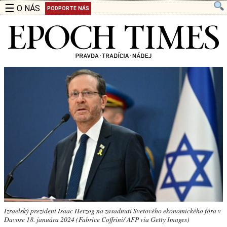
☰
O NÁS
PODPORTE NÁS
Izraelský prezident Isaac Herzog na zasadnutí Svetového ekonomického fóra v
Davose 18. januára 2024 (Fabrice Coffrini/ AFP via Getty Images)