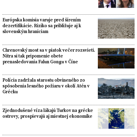
Európska komisia varuje pred šírením
dezertifikácie. Riziko sa približuje aj k
slovenským hraniciam
Chrenovský most sa v piatok večer rozsvieti.
Nitra si tak pripomenie obete
prenasledovania Falun Gongu v Číne
Polícia zadržala starostu obvineného zo
spôsobenia lesného požiaru v okolí Atén v
Grécku
Zjednodušené víza lákajú Turkov na grécke
ostrovy, prospievajú aj miestnej ekonomike