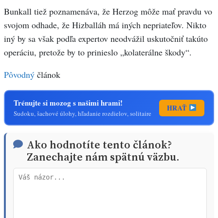
Bunkall tiež poznamenáva, že Herzog môže mať pravdu vo
svojom odhade, že Hizballáh má iných nepriateľov. Nikto
iný by sa však podľa expertov neodvážil uskutočniť takúto
operáciu, pretože by to prinieslo „kolaterálne škody“.
Pôvodný
článok
Trénujte si mozog s našimi hrami!
HRAŤ
Sudoku, šachové úlohy, hľadanie rozdielov, solitaire
Ako hodnotíte tento článok?
Zanechajte nám spätnú väzbu.